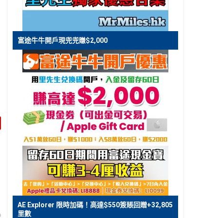
富途牛牛開戶現兜兜賺$2,000
AE Explorer 限時加碼！高達$550簽賬回贈+32,805
里數