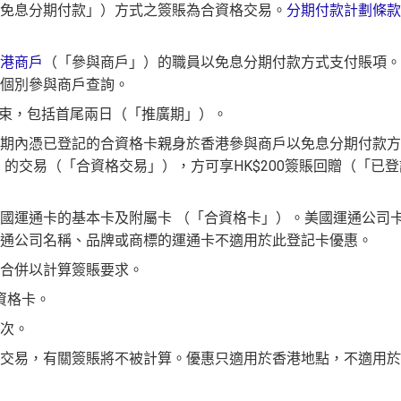
免息分期付款」）方式之簽賬為合資格交易。
分期付款計劃條款
卡會員。美國運通保留從卡會員之運通卡賬戶內扣除有關推薦獎賞
數)+HK$50簽賬回贈
，獎賞由AE直接存入。同埋有
88里賞金#
(由里
存入，但實測過係簽賬後3日內就入到！超快手趕住要里數的話用AE Ex
員之基本卡的美國運通積分計劃戶口內。
les.hk/ae-charge-application/
港商戶
（「參與商戶」）的職員以免息分期付款方式支付賬項。
5%)
免，有得傾的)
MrMiles.hk/ae-charge-apply/
個別參與商戶查詢。
要求
合資格簽賬，無再細分
信用卡交保險
/醫療/
廣告費
/交租果啲唔計，
。如果用
iPhone/Mac的話會可能有Adblock
，建議你改返啲Settin
2日結束，包括首尾兩日（「推廣期」）。
：
MrMiles.hk/adblock/
）
期內憑已登記的合資格卡親身於香港參與商戶以免息分期付款方
AE Explorer Card
優點
✅
優點
」）的交易（「合資格交易」），方可享HK$200簽賬回贈（「已登
rMiles.hk/mmcredit
rMiles.hk/mmcredit
紀錄本身準時還款都會批到卡！
免費用（2026年起有條件）
國運通卡的基本卡及附屬卡 （「合資格卡」）。美國運通公司
ots98 或 Lee Fa Yuen Express到攞份餐
nge)及
免費帶多1個同伴入
，除香港機場外其他The Centurion Loun
通公司名稱、品牌或商標的運通卡不適用於此登記卡優惠。
enturion Lounge
而係環亞機場貴賓室
合併以計算簽賬要求。
度HK$2,200之基本卡會籍年費，亦可繼續使用首2張附屬卡而無須繳
合資格卡。
次。
夥伴之飛行里數（
行政費亦將全免
）：Asia Miles, Avios、Emirate
ty Pass俾你，最新Policy仲打以拎嚟帶多1個guest入
交易，有關簽賬將不被計算。優惠只適用於香港地點，不適用於
0運通積分= 1,000里→
AE積分兌換里數
sorts (FHR)
識玩又夠運嘅住品牌酒店平過官網不但止仲有得upgra
卡停一停先，過一過冷河，啲
AE積分
可以轉咗去呢個AE Essential
th Points / 憑分繳費、Travel with Points憑分預訂行程（2