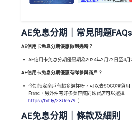
外幣簽賬 10.75X
額外外幣簽賬 HK$10,
(第一階段
卡（不包括美國運通白金卡/半島白金卡）之基本卡會
飲食優惠全集：
AE美膳會及餐廳優惠合集
首3個月成功增值iPhone 或 Apple watch內八達通
已登記)
HK$10,000上限)
優惠活動更新：
AE信用卡優惠合集
基本簽賬1.2%：
HK$72簽賬回贈
⭐️ 手機八達通增值獎賞 + 里先生額外賞 ⭐️
AE白金
（主卡及附屬卡）
Cafe Deco Group指定
申請完填Form
MrMiles.hk/bc-form
賺多
88里賞金
AE Essential信用卡迎新
AE免息分期｜常見問題FAQs
卡迎新
現有客戶迎新優惠詳情
/ 星期五至日：2-12人有75折
用基本卡或附屬卡為手機八達
加總以上，
合共賺HK$672簽賬回贈+88里賞金#
#每
項目
八達通增值回贈
（主卡）
美心指定中西食府惠顧晚膳堂食自主餐牌食品
Watch / Android
AE信用卡免息分期優惠做到幾時？
edit
-12人有75折
✅
優點
HK$50
迎新項目
條件(於首2個月
首3個月內
用基本卡或附屬卡為手機八達通包括i
AE信用卡免息分期優惠期為2024年2月22日至4月
（主卡及附屬卡）
惠顧聘珍樓、名都酒樓及名都
申請完填 Form
MrMi
簽賬回
里先生額外賞
00
會員 + 成功批卡 50 額
（主卡及附屬卡）
Mira Dining 旗下指定餐廳國金軒
贈
AE信用卡免息分期優惠有咩參與商戶？
所有回贈直接以現金形式直接入落信用卡statemen
餐牌食品外賣自取低至75折
里先生額外現金
(
申請連結：
本地港幣及外幣簽賬無上限現金回贈1.2%
免簽賬，7個工
76萬積
首6個月內
累積簽賬滿HK$6萬有
32萬積
（主卡及附屬卡）
星期五係百老匯、PALACE或
今期指定商戶有超多選擇呀，可以去SOGO掃貨用，
MrMiles.hk/ae-essential-apply
)
完成所有條件 (總簽賬 
分簽賬
額外
32萬積分
本地簽賬2X積分，簽賬HK
如當面交付保險費用都有1.2%現金回贈！
Franc，另外仲有好多美容院同珠寶店可以選擇
💰迎新總計
全年盡享 city’super、LOG-ON 及 cookedDeli
97
0,000 本地 + HK$1
迎新
pply/
https://bit.ly/3XUe679
）
唔洗煩，簽賬統一1.2%啱晒唔儲里數又唔追優惠
積分無限期
簽賬迎新
累積簽賬額滿HK$
港幣支付外國註册商戶沒有收費及沒有
DCC
交易
88里賞
申請完填Form
MrMiles.hk/ap-form
賺多
每曆年首$120,000簽賬$6=1里
AE免息分期｜條款及細則
金#
金）
長期有
AE信用卡優惠
❎
缺點
AE Essential迎新優惠冷河期12個月，迎新
整個迎新期合共可賺
高達32,805里數+HK$550