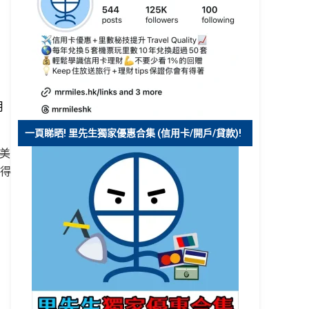
月
一頁睇晒! 里先生獨家優惠合集 (信用卡/開戶/貸款)!
有美
得