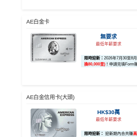
🎁迎新禮遇
AE白金卡
無要求
迎新項目
條件 (於首3個月內
最低年薪要求
限時迎新：
2026年7月30至8
🎯 第一階段：開卡必做 (登記特別優惠)
換80,000里)
！申請完填Form
1️⃣ 啟動「本地簽賬
K$15,000）
📍
登記優惠 1：
http
🎁
迎新禮遇 AE白金卡里
AE白金信用卡(大頭)
登記特別推廣
啟動「
外幣簽賬 10.7
優惠期：
2026年7月30日至8月31日23:59期間
，年費H
HK$10,000）
HK$30萬
有唔同
全新美國運通基本卡會員*
：迎新高達
1,440,
📍
登記優惠 2：
htt
最低年薪要求
現時或於申請日期起計過去 12 個月內
未曾持有或取
限時迎新：
迎新期內合共賺
高
🎯 第二階段：本地迎新簽賬獎賞 (累積簽滿 HK$8,