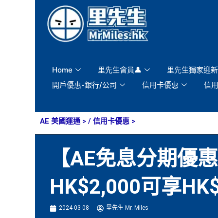
Skip
to
content
Home
里先生會員👤
里先生獨家迎新
開戶優惠-銀行/公司
信用卡優惠
信
AE 美國運通
> /
信用卡優惠
>
【AE免息分期優惠
HK$2,000可享H
2024-03-08
里先生 Mr. Miles