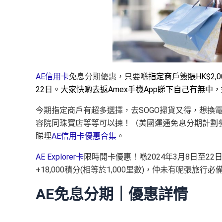
AE信用卡
免息分期優惠，只要喺
指定商戶簽賬HK$2,
22日。大家快啲去返Amex手機App睇下自己有無中，
今期指定商戶有超多選擇，去SOGO掃貨又得，想換電話就
容院同珠寶店等等可以揀！（美國運通免息分期計劃
睇埋
AE信用卡優惠合集
。
AE Explorer卡
限時開卡優惠！喺2024年3月8日至22
+18,000積分(相等於1,000里數)，仲未有呢張旅
AE免息分期｜優惠詳情