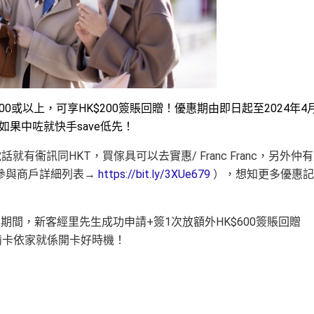
000或以上，可享HK$200簽賬回贈！優惠期由即日起至2024年4
如果中咗就快手save低先！
有衞訊同HKT，買傢具可以去實惠/ Franc Franc，另外仲
參與商戶詳細列表→
https://bit.ly/3XUe679
），想知更多優惠記
日期間，新客經里先生成功申請+簽1次放額外HK$600簽賬回贈
行必備卡依家就係開卡好時機！