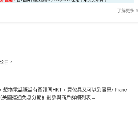
000*10.75X 積分
107,500 AE積分
(食盡每季
員。
滿HK$300賺
HK$100簽賬回贈
了解更多
(相當於 5,972 里數)
餐廳惠顧晚膳堂食自主餐牌食品﹐星期一至四：2-3人有6折，4-12人有75折
#
❗️（由里先生派出🎯38新會員+成功批卡50額外里賞金）
通 (iPhone / Apple
1里賞金 ≈ HK$1，可兌換FPS轉數快回贈！詳情
MrMiles.hk/mmcr
HK$50 簽賬回贈
﹐星期一至四：2-3人有6折，4-12人有75折 / 星期五至日：2
) 單次增值滿 HK$600
內做)
回贈
Phone、Apple Watch或Android手機，單次增值淨HK$6
22日。
﹐
晚膳堂食自選主餐牌食品及飲品有7折
les.hk/exp-form
(含 38 新
88 里賞金#
(由里先生派出)
外里賞金)
 (ifc)、 翠亨邨，
晚膳堂食自選主餐牌食品及飲品7折
，及自選主
t
590,500 AE積分
作天內提交所有所需文件批卡即可
HK$100
(可兌換 3
分
於
第15至17個月
期間，進行一次任何金額的合資格簽賬再有
AMC睇戲買一送一
想換電話嘅話有衞訊同HKT，買傢具又可以到實惠/ Franc
HK$30,000：包括 HK$2
2,805 里數)
$60,000再有額外
12萬積分
申請連結
：
MrMiles.hk/ae-charge-a
！（美國運通免息分期計劃參與商戶詳細列表→
折
優惠
0,000 外幣)
+ HK$550 簽賬回贈 + 88 里賞
嘅朋友
金#
2,000或以上
HK$200
協議，網上簽賬會少啲機會被收額外手續費
88里賞金#❗️（由里先生派出🎯38新會員+成功批卡50額外里賞
優惠不適用於現時持有或於申請日期起計過去 12 個月內曾取消或曾為任
簽賬回贈+88里賞金#
！