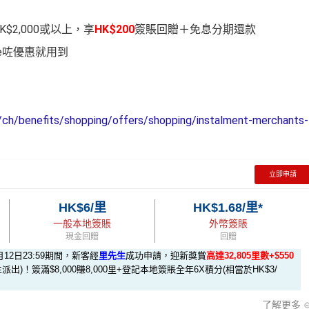
$2,000或以上，享
HK$200
簽賬回贈＋免息分期還款
ve咗優惠就用到
ch/benefits/shopping/offers/shopping/instalment-merchants-
立即申請
HK$6/里
HK$1.68/里*
一般本地簽賬
外幣簽賬
現金回贈
回贈
月12日23:59期間，新客經
里先生
成功申請，迎新獎賞
高達32,805里數+$550
派出)！簽滿$8,000賺8,000里+登記本地簽賬全年6X積分(相當於HK$3/
了解更多