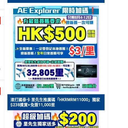
渣打國泰卡 里先生推廣碼「HKRMRM11000」獨家
$238獎賞+免簽11,000里