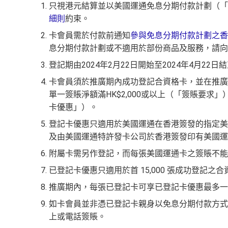
❎
缺點
只視港元結算並以美國運通免息分期付款計劃（「
何由美國運通香港批核的信用卡或簽賬卡之基本
以上加總，迎新有
76
0,000 AE積分(相等於42,222里
條款寫合資格迎新簽賬積分將於簽賬後
8個星期內
及迎新優惠價值之權利而不作事先通知。
細則
約束。
年費要$2,200，即使有
AE白金卡
都不能免年費
先生派出)， 獎賞將於
簽賬後16星期或以內
存入卡會
plorer就啱晒！
新客戶立即申請
：
MrMi
網上繳費無回贈
如12 個月內取消該卡，按條款話有可能收返迎新
卡會員需於付款前通知
參與免息分期付款計劃之香
海外簽賬手續費小貴，有2%收費(其他卡做緊1至1.9
首年免年費，其後每年HK$2,200(收咗打去要求
現有客戶立即申請
：
息分期付款計劃或不適用於部份商品及服務，請向
無得儲里數
轉換成飛行里數手續費每次$400
AE Essential
年費
及
年薪
AE啲卡勝在食
信用卡迎新
基本上你簽到嘅賬就當
（記得揀返想要嘅迎新連結申請，一經申請無得更改
登記期由2024年2月22日開始至2024年4月2
所以可以放心簽。
g再申請
卡會員須於推廣期內成功登記合資格卡，並在推廣
查看更多信用卡詳情及分析...
年薪要求：HK$120,000/年 (其實學生都批到)
查看更多信用卡詳情及分析...
單一簽賬淨額滿HK$2,000或以上（「簽賬要求
#每1里賞金 ≈ HK$1，可兌換FPS轉數快回贈！詳情
M
#
每1里賞金 ≈ HK$1，可兌換FPS轉數快回贈！詳情
M
卡優惠」）。
批得好寬鬆！即使年薪未夠都可以試咗先！
信貸
首年免年費而且
AE Explorer一年有8次機場貴賓室
HK$9,500年費已經包晒
AE Explorer
年費
登記卡優惠只適用於美國運通在香港簽發的指定美
年費：
永久免年費
最新已經加埋
Intervals
(小食飲品套餐) 可以去Ro
可以無限次入全球
AE Lounge
(The Centurion Lou
及由美國運通特許發卡公司於香港簽發印有美國運
亦可繼續使用首2張附屬卡而無須繳付年費
ges位於美國
留意AE Explorer可以用既Lounge唔係
AE C
附屬卡需另作登記，而每張美國運通卡之簽賬不能
AE Essential特點
全年全家旅遊保險！
每年簽賬達HK$150,000，可獲豁免下年
已登記卡優惠只適用於首 15,000 張成功登記之
付年費
免費申請2張附屬卡
推廣期內，每張已登記卡可享已登記卡優惠最多一
AE
積分無限期
，AE積分可兌換至10間航空公司
送1張無限次入全球airport VIP lounge既Priori
Amex唯一一張永久免年費
如卡會員並非憑已登記卡親身以免息分期付款方式
s、Finnair及KrisFlyer等里數計劃都有份：18,00
Amex Platinum Travel Service -
Fine Hotels & Re
如用開
AE白金卡
第二年要收年費時可以選擇取消
上或電話簽賬。
全年積分獎賞
：靈活運用美國運通積分兌換現金券／Pay wi
de套房，免費早餐，Late check out等等benefits
到先唔需要急住燒晒啲分