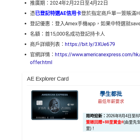
推廣期：2024年2月22日至4月22日
憑
已登記特選AE信用卡
登於指定商戶單一簽賬滿HK
登記優惠：登入Amex手機app，如果中特選就sa
名額：首15,000名成功登記持卡人
商戶詳細列表：
https://bit.ly/3XUe679
官網詳情：
https://www.americanexpress.com/hk/
offer.html
AE Explorer Card
學生都批
最低年薪要求
限時迎新：
2026年8月4日至8
簽賬回贈+88里賞金#
(由里先生
里)！