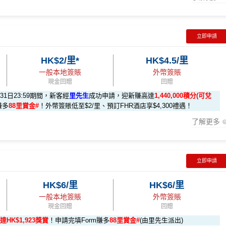
立即申請
HK$2/里*
HK$4.5/里
做)
回贈 / 獎賞
一般本地簽賬
外幣簽賬
現金回贈
回贈
月31日23:59期間，新客經
里先生
成功申請，迎新賺高達
1,440,000積分(可兌
賺多
88里賞金#
！外幣簽賬低至$2/里、預訂FHR酒店享$4,300禮遇！
了解更多
 6X 積分」優惠（每季上限 H
s://shorturl.at/Khrl8
2️⃣
先生優惠
(為下階段疊加倍數積分作準備)
立即申請
5X 積分
」優惠（每季上限
K$9,500，無得傾必需俾，留意
新客
及
現有
AE信用卡
之客戶迎新
HK$6/里
HK$6/里
000 AE積分
(可換80,000里) +88里賞金#(由里先生派出)
迎新資格：
ps://shorturl.at/YNQXl
一般本地簽賬
外幣簽賬
消
任何由美國運通香港批核的信用卡或簽賬卡之基本卡會員。
現金回贈
回贈
達HK$1,923獎賞
！申請完填Form賺多
88里賞金#
(由里先生派出)
000 本地簽賬)