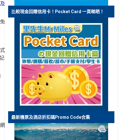
及
比較現金回贈信用卡！Pocket Card 一頁睇晒！
免
式
記
卡
最新機票及酒店折扣碼Promo Code合集
網