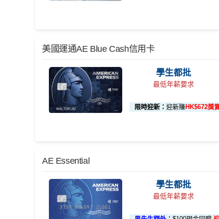
AE白金
卡迎新
各迎新優惠詳情
【🔥限時加碼🔥】首次簽
完成任何金額之首次
項目
賬
(8月4日至8月12日期間)
🎁
迎新禮遇
美國運通AE Blue Cash信用卡
HK$50
AE白金信用卡迎新(只適用於2026年8月1日至8月31日2
本地迎新獎賞
累積本地簽賬滿 HK$
首3個月內
用基本卡或附屬卡為手機八達通包括
簽賬回
學生都批
00
贈
首3個月內成功簽賬一次: 享
HK$300簽賬回贈
最低年薪要求
本地簽賬 6X 積分
(第一階
首3個月內成功簽賬滿HK$10,000: 享
HK$700簽
上述 HK$8,000 本
144萬積
首6個月內
累積簽賬滿HK$6萬有
66萬
段已登記)
限時迎新：
迎新賺
HK$672獎
基本卡批核後首3個月內每HK$1=5美國運通積分
分簽賬
額外
66萬積分
本地簽賬2X積分，簽賬HK
以Pay with points max每260＝$1^可
🎯 第三階段：額外迎新簽賬獎賞 (累積簽滿 HK$30,000 
迎新
application
險，用呢個offer都抵！
🎁
迎新禮遇
88里賞
申請完填Form
MrMiles.hk/ap-form
累積總簽賬滿 HK$3
賺多
申請完填Form
MrMiles.hk/pc-form
賺
多
88里賞金
額外迎新獎賞
AE Essential
金#
金）
外簽賬）
加總以上，迎新合共高達
HK$1,923
獎賞+
88里賞金
®
AE Blue Cash
信用卡迎新賺回
學生都批
本地簽賬 6X + 基本 3X
• 首 HK$7,000 享 
#每1里賞金 ≈ HK$1，可兌換FPS轉數快回贈！詳情
M
(
以上迎新連同基本積分合共有
高達1,440,000 AE
最低年薪要求
由2026年8月1日至8月31日期間，迎新簽HK$6,000
• 餘下 HK$5,000 
✅
優點
HK$12,000 本地簽賬)
同埋
88里賞金#
(由里先生派出)。
現有美國運通基本
首2個月內累積簽賬滿HK$6,000賺
HK$500簽賬回
先生派出)
迎新資格：現時持有或於申請日期起計過去 
里先生額外：
$100現金回贈