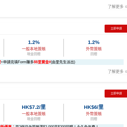
了解更多
簽賬
HK$500 簽賬回贈
立即申請
96,000 AE積分
3:59前申請)：
8,000（須以港幣結算）
iPhone、Apple Watch或Android手機，單次增值淨HK$6
(相當於 5,333 里數)
1.2%
1.2%
一般本地簽賬
外幣簽賬
48,000 AE積分
現金回贈
回贈
賬回贈
地簽賬*6X 積分
積分
於
第15至17個月
期間，進行一次任何金額的合資格簽賬再有
(相當於 2,667 里數)
賞
+申請完填Form賺多
88里賞金#
(由里先生派出)
，可賺取
高達240,000積分
，（以
Amex Travel換機票酒店(ATO)
或
$60,000再有額外
12萬積分
申請連結
：
MrMiles.hk/ae-charge-
了解更多
換HK$923，換酒店分/里數或禮品價值會更高！）如果有大額簽賬如醫院或保
- 包括 HK$12,000 本地 + HK$10,000 外幣)
0,000（包括合資格本地及海
88里賞金#❗️（由里先生派出🎯38新會員+成功批卡50額外里賞
#
❗️
（由里先生派出🎯38新會員+成功批卡50額外里賞金）
282,000 AE積分
立即申請
(相當於 15,667 里數)
#
贈
HK$7.2/里
HK$6/里
6X 積分
57,000 AE積分
rMiles.hk/mmcredit
(食盡每季HK$15,000上限)
積分(=80,000里數) + HK$50簽賬回贈
，
獎賞由AE直接存入。
一般本地簽賬
外幣簽賬
賺到：
享基本 3X 積分
(相當於 3,166 里數)
現金回贈
回贈
卡會員**
：迎新高達
76萬AE
積分
(可換42,222里)+88里賞金#(由里
贈
12 個月內
曾持有或取消
任何由美國運通香港批核的信用卡或簽賬
迎新優惠：
首2個月內簽賬滿$2,000享$200回贈！永久免年費！