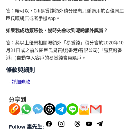
es
獎賞於完成簽賬條件後5個曆月內自動存入至認可信用
數
(相等於720,000
積分
)
DCC無積分
答：唔可以，Citi易賞錢額外積分優惠只係適用於百佳同屈
卡戶口
迎新
條件及
冷河期
臣氏嘅網店或者手機App。
Citi新客 ＝ 過去12個月內沒有取消或持有過任何Citiba
nk信用卡
可以拎咗Citibank其他信用卡先再拎呢張Citi Prestige，
如果我成功簽賬後，幾時先會收到呢啲額外獎賞？
免責聲明：里先生努力保持信息準確。
若
任何信息與你到
因為拎咗其他卡可以食咗迎新先，之後先俾年費出呢
用PayMe/Alipay等電子錢包增值都計迎新，不過要留
訪之金融機構、
服務供應商或特定產品網站有所出入，
所
答：與以上優惠相關嘅額外「易賞錢」積分會於2020年10
張卡(如果先拎Citi Prestige再拎Citi PM，咁Citi PM會
意手續費
有金融產品和服務均以他們作準，
請參閱
相關
金融機構的
月31日或之前於屈臣氏易賞錢(香港)有限公司(「易賞錢香
無迎新)
網站為產品資訊的最更新版本。
本網站產品之比較結果建
✅
優點
港」)自動存入客戶的易賞錢會員賬戶。
*38新會員+成功批卡派出50額外里賞金。每1里賞金 ≈ HK
基
於
客觀分析，
因此就算獲第三方廣告客戶贊助，我們並
條款與細則
$1，可兌換FPS轉數快回贈！詳情
MrMiles.hk/mmcredit
不會特別註明。
Disclaimer: At MrMiles, we strive to keep
積分無限期，儲夠先換里數，減低平均手續費
✅
優點
our information accurate and up to date. This information
→
詳細條款
年薪唔夠申請Citibank高級卡既話申請Citi Rewards食
may be different than what you see when you visit a finan
迎新
cial institution, service provider or specific product’s site. F
預訂任何酒店預訂4晚免1晚*
or any discrepancy in product information, please refer to t
分享到
持續地都有
Citi信用卡優惠
每年肯俾年費可拎返240,000積分
he financial institution’s website for the most updated versi
❎
缺點
on. All financial products and services are presented witho
PayMe
/
支付寶HK
/
Wechat Pay
都有無上限$6=1里
ut warranty. Additionally, this site may be compensated thr
平日簽賬無上限$6=1里
ough third party advertisers. However, the results of our c
Follow 里先生:
有轉換里數手續費上限HK$300(每5,000里收HK$50)
年資獎賞高達30%