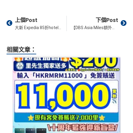
ut warranty. Additionally, this site may be compensated thr
東京或首爾
ough third party advertisers. However, the results of our c
CBF/DCC無積分
Prev
Ne
omparison tools which are not marked as sponsored are a
上個Post
下個Post
lways based on objective analysis first.
大新 Expedia 85折hotel discount promotion code 酒店折扣推廣優惠代碼
【DBS Asia Miles額外里數】推廣期內以DBS$兌換Asia Miles可獲額外10%里數！Asia Miles新會員仲有額外500里！
查看更多信用卡詳情及分析...
免責聲明：里先生努力保持信息準確。
若
任何信息與你到
訪之金融機構、
服務供應商或特定產品網站有所出入，
所
相關文章：
有金融產品和服務均以他們作準，
請參閱
相關
金融機構的
網站為產品資訊的最更新版本。
本網站產品之比較結果建
基
於
客觀分析，
因此就算獲第三方廣告客戶贊助，我們並
不會特別註明。
Disclaimer: At MrMiles, we strive to keep
our information accurate and up to date. This information
may be different than what you see when you visit a finan
cial institution, service provider or specific product’s site. F
or any discrepancy in product information, please refer to t
he financial institution’s website for the most updated versi
on. All financial products and services are presented witho
ut warranty. Additionally, this site may be compensated thr
ough third party advertisers. However, the results of our c