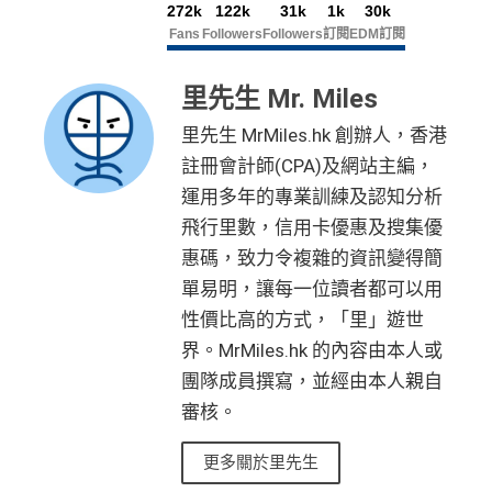
omparison tools which are not marked as sponsored are a
272k
122k
31k
1k
30k
只係購物及娛樂簽賬類別時先抵用，其他本地簽賬得H
有送Priority Pass可以無限次入
機場Lounge
lways based on objective analysis first.
Fans
Followers
Followers
訂閱
EDM訂閱
K$15=1 Avios/Asia Miles
免費旅遊保險，另外仲有購物保障及網絡購物綜合保
查看更多信用卡詳情及分析...
DCC無積分
里先生 Mr. Miles
港元支付海外商戶(如Expedia)無1%
CBF手續費
但都
無積分
里先生 MrMiles.hk 創辦人，香港
註冊會計師(CPA)及網站主編，
可以玩到酒店積分計劃！
免責聲明：里先生努力保持信息準確。
若
任何信息與你到
運用多年的專業訓練及認知分析
Citibank積分
無限期
訪之金融機構、
服務供應商或特定產品網站有所出入，
所
飛行里數，信用卡優惠及搜集優
兌換里數酒店積分免手續費
有金融產品和服務均以他們作準，
請參閱
相關
金融機構的
惠碼，致力令複雜的資訊變得簡
• 香港瑰麗酒店住宿，餐飲及生日餐飲禮遇
網站為產品資訊的最更新版本。
本網站產品之比較結果建
• Citi Prestige禮賓部，幫你搞掂餐廳、酒店預訂
單易明，讓每一位讀者都可以用
基
於
客觀分析，
因此就算獲第三方廣告客戶贊助，我們並
• 獨家本地米芝蓮官方美饌禮遇，享高達八折餐飲優惠
不會特別註明。
Disclaimer: At MrMiles, we strive to keep
性價比高的方式，「里」遊世
• 世界各地指定的高爾夫球場免果嶺費
our information accurate and up to date. This information
界。MrMiles.hk 的內容由本人或
may be different than what you see when you visit a finan
團隊成員撰寫，並經由本人親自
❎
缺點
cial institution, service provider or specific product’s site. F
審核。
or any discrepancy in product information, please refer to t
he financial institution’s website for the most updated versi
年薪要求高，要HK$600,000
更多關於里先生
on. All financial products and services are presented witho
年費無得走HK$3,800，不過有里數收返，都夠去一轉