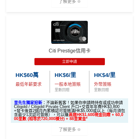
獎賞於完成簽賬條件後5個曆月內自動存入至認可信用
了解更多
查看更多信用卡詳情及分析...
訪之金融機構、
服務供應商或特定產品網站有所出入，
所
回贈
卡戶口
有金融產品和服務均以他們作準，
請參閱
相關
金融機構的
指定商戶
高達4%簽賬回贈
，當中有Klook、CircleK、C
Citi新客 ＝ 過去12個月內沒有取消或持有過任何Citiba
網站為產品資訊的最更新版本。
本網站產品之比較結果建
🎁
迎新禮遇
SL、麥當勞
nk信用卡
基
於
客觀分析，
因此就算獲第三方廣告客戶贊助，我們並
回贈上限為1,500 Club 積分
用PayMe/Alipay等電子錢包增值都計迎新，不過要留
不會特別註明。
Disclaimer: At MrMiles, we strive to keep
優惠期：2026年7月1日至9月30日
意手續費
our information accurate and up to date. This information
達到上限1,500 Club 積分後，持卡人仍可在合資格簽
批卡限期：2026年10月31日
Citi Prestige信用卡
may be different than what you see when you visit a finan
賬中賺取
無上限1% Club 積分回贈
✅優點
cial institution, service provider or specific product’s site. F
立即申請:
MrMiles.hk/citi-pm-apply
立即申請
❎
缺點
or any discrepancy in product information, please refer to t
申請完填Form賺多88里賞金*:
MrMiles.hk/citi-pm
he financial institution’s website for the most updated versi
逢星期四喺HKTVmall買嘢會有95折！
HK$60萬
HK$6/里
HK$4/里
-form
on. All financial products and services are presented witho
無得儲里數 (Sorry，我知off-topic但對我嚟講真係)
最低年薪要求
一般本地簽賬
外幣簽賬
逢星期一簽賬（除左HKTVmall之外)都有5倍積分，現
Citi新客發卡後首2個月內累積認可簽賬滿HK$5,000或
ut warranty. Additionally, this site may be compensated thr
里數回贈
里數回贈
金回贈可以上到2%
用The Club積分回贈比較局限性大
以上（每月最少簽一次）可獲取
HK$1,600現金回贈
ough third party advertisers. However, the results of our c
里先生獨家迎新
：不論新舊客！如果你申請時持有或成功申請
omparison tools which are not marked as sponsored are a
❎缺點
學生信用卡
：
首3個月內累積認可簽賬滿HK$1,000或
Citigold / Citigold Private Client 戶口+交首年年費HK$3,800
lways based on objective analysis first.
+發卡後首2個月內累積認可簽賬滿HK$5,000或以上（每月須包
以上，賺
HK$300現金回贈
含最少1次認可簽賬），可以賺
高達HK$1,600現金回贈 + 60,0
免責聲明：里先生努力保持信息準確。
若
任何信息與你到
00里數 (相等於720,000積分) + 88里賞金*
基本回贈只要0.4%，比起其他現金回贈信用卡少，唔
*38新會員+成功批卡派出50額外里賞金。每1里賞金 ≈ HK
訪之金融機構、
服務供應商或特定產品網站有所出入，
所
了解更多
太吸引
$1，可兌換FPS轉數快回贈！詳情
MrMiles.hk/mmcredit
有金融產品和服務均以他們作準，
請參閱
相關
金融機構的