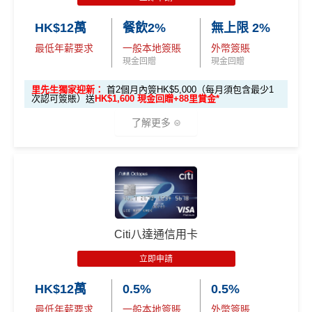
HK$12萬
餐飲2%
無上限 2%
最低年薪要求
一般本地簽賬
外幣簽賬
現金回贈
現金回贈
里先生獨家迎新：
首2個月內簽HK$5,000（每月須包含最少1
次認可簽賬）送
HK$1,600 現金回贈+88里賞金*
了解更多
🎁
迎新禮遇
優惠期：
2026年7月1日至9月30日
立即申請:
MrMiles.hk/citi-cash-back-apply
Citi八達通信用卡
申請完填Form賺多88里賞金*:
MrMiles.hk/citi-cas
立即申請
h-back-form
HK$12萬
0.5%
0.5%
2026年10月31日或之前成功批卡
，及首2個月內累積認
最低年薪要求
一般本地簽賬
外幣簽賬