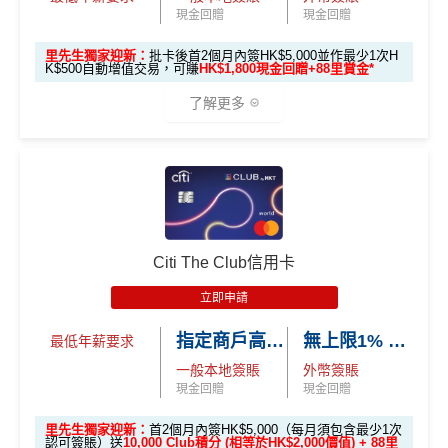
可簽賬滿HK$5,000或以上（每月須包含最少1次認可
現金回贈
現金回贈
簽賬）賺
HK$1,600 現金回贈
學生信用卡
：
首3個月內累積認可簽賬滿HK$1,000或
里先生獨家迎新：
批卡後首2個月內簽HK$5,000並作最少1次H
K$500自動增值交易，可賺
HK$1,800現金回贈+88里賞金*
以上，賺
HK$300現金回贈
了解更多
*38新會員+成功批卡派出50額外里賞金。每1里賞金 ≈ HK
$1，可兌換FPS轉數快回贈！詳情
MrMiles.hk/mmcredit
Citi Cash Back
信用卡迎新條件及
冷河期
🎁
迎新禮遇
Citi
八達通信用卡
迎新優惠
獎賞於完成簽賬條件後5個曆月內自動存入至認可信用
卡戶口
優惠期：2026年7月1日至9月30日
Citi The Club信用卡
Citi新客 ＝ 過去12個月內沒有取消或持有過任何Citiba
立即申請:
MrMiles.hk/citi-otp-apply
nk信用卡
立即申請
申請完填Form賺多88里賞金*:
MrMiles.hk/citi-oct
用PayMe/Alipay等電子錢包增值都計迎新，不過要留
指定商戶高達4% Club 積分回贈
無上限1% Club 積分回贈
最低年薪要求
opus-form
意手續費
一般本地簽賬
外幣簽賬
^
新客戶
喺
2026年10月31日或之前成功批卡
，批卡後首
✅
優點
現金回贈
現金回贈
2個月內簽HK$5,000（每月須包含最少1次認可簽賬）
並作最少1次HK$500自動增值交易，可賺
HK$1,800現
里先生獨家迎新：
首2個月內簽HK$5,000（每月須包含最少1次
認可簽賬）送
10,000 Club積分 (相等於HK$2,000價值) + 88里
金回贈
食肆/酒店消費現金回贈2%