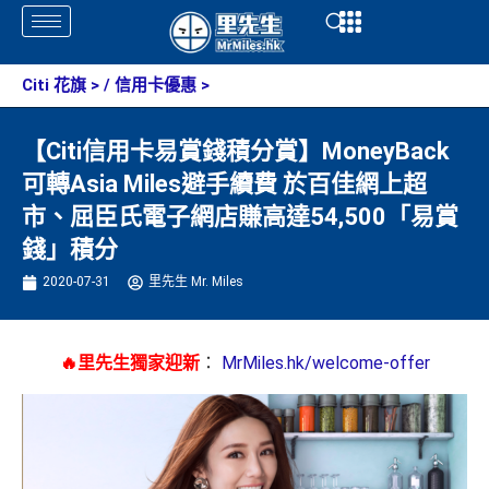
Skip
Open
Open
to
content
Citi 花旗
> /
信用卡優惠
>
【Citi信用卡易賞錢積分賞】MoneyBack
可轉Asia Miles避手續費 於百佳網上超
市、屈臣氏電子網店賺高達54,500「易賞
錢」積分
2020-07-31
里先生 Mr. Miles
🔥里先生獨家迎新
：
MrMiles.hk/welcome-offer