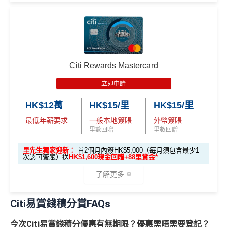
Citi PremierMiles信用卡迎新條件及
冷河
雖然逢星期一有5倍分，但每月積分上限為50,000，啫
網站為產品資訊的最更新版本。
本網站產品之比較結果建
期
喺如果all in星期一2%簽賬回贈嘅話，簽HK$10,000就
基
於
客觀分析，
因此就算獲第三方廣告客戶贊助，我們並
🎁
迎新禮遇
"
"
會簽爆
不會特別註明。
Disclaimer: At MrMiles, we strive to keep
獎賞於完成簽賬條件後5個曆月內自動存入至認可信用
高達60,000迎新里數
our information accurate and up to date. This information
卡戶口
may be different than what you see when you visit a finan
查看更多信用卡詳情及分析...
優惠期：
2026年7月1日至9月30日
Citi新客 ＝ 過去12個月內沒有取消或持有過任何Citiba
cial institution, service provider or specific product’s site. F
Citi Rewards Mastercard
nk信用卡
or any discrepancy in product information, please refer to t
立即申請:
MrMiles.hk/citi-apply
立即申請
he financial institution’s website for the most updated versi
用PayMe/Alipay等電子錢包增值都計迎新，不過要留
申請完填Form賺多88里賞金*
MrMiles.hk/citi-pre
查看更多信用卡詳情及分析...
on. All financial products and services are presented witho
意手續費
HK$12萬
HK$15/里
HK$15/里
stige-form
ut warranty. Additionally, this site may be compensated thr
最低年薪要求
一般本地簽賬
外幣簽賬
不論新舊客！如果你申請時持有或成功申請Citigold / C
✅
優點
ough third party advertisers. However, the results of our c
里數回贈
里數回贈
itigold Private Client 戶口+交首年年費HK$3,800，先賺
omparison tools which are not marked as sponsored are a
60,000里數 (相等於720,000積分)
，換到
雙人日本來回
lways based on objective analysis first.
里先生獨家迎新：
首2個月內簽HK$5,000（每月須包含最少1
一年可以免費用12次香港Plaza Premium Lounge (用
次認可簽賬）送
HK$1,600現金回贈+88里賞金*
經濟艙機票
！
另外，
發卡後首2個月內累積認可簽賬
查看更多信用卡詳情及分析...
嚟俾人入都得，之後可以用PayMe/AlipayHK增值當中
滿HK$5,000或以上（每月須包含最少1次認可簽
了解更多
HK$2,000→
PayMe攻略
) 或→
其他可入之貴賓室清單
賬），可以賺
高達H
K$1,600
現金回贈
！
當月月結單簽賬(包括本地海外全包)滿HK$20,000，所
Citi易賞錢積分賞FAQs
🎁
迎新禮遇
有海外簽帳(包括海外網上)都變HK$3 = 1 里(
電子銀包
條件
里數獎賞
都加埋落去睇夠唔夠HK$20,000
)
今次Citi易賞錢積分優惠有無期限？優惠需唔需要登記？