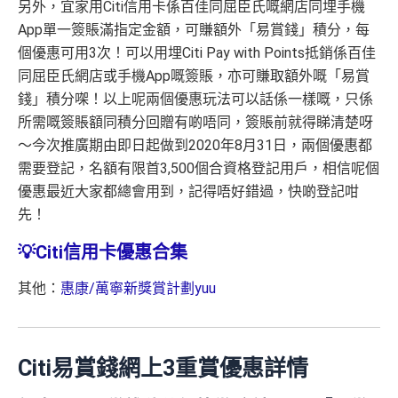
另外，宜家用Citi信用卡係百佳同屈臣氏嘅網店同埋手機
App單一簽賬滿指定金額，可賺額外「易賞錢」積分，每
個優惠可用3次！可以用埋Citi Pay with Points抵銷係百佳
同屈臣氏網店或手機App嘅簽賬，亦可賺取額外嘅「易賞
錢」積分㗎！以上呢兩個優惠玩法可以話係一樣嘅，只係
所需嘅簽賬額同積分回贈有啲唔同，簽賬前就得睇清楚呀
～今次推廣期由即日起做到2020年8月31日，兩個優惠都
需要登記，名額有限首3,500個合資格登記用戶，相信呢個
優惠最近大家都總會用到，記得唔好錯過，快啲登記咁
先！
💡Citi信用卡優惠合集
其他：
惠康/萬寧新獎賞計劃yuu
Citi易賞錢網上3重賞優惠詳情