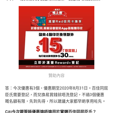
包全家免費旅遊保險(需要用Citi PM找付機票費用，換
優惠期：
2026年7月1日至9月30日
30,000里數
機票俾稅都得)，個旅遊保障包括埋遺失行李，旅程延
立即申請:
MrMiles.hk/citi-apply
不論新舊客，成功申請及交首年年費
(相等於360,0
誤等，部份高危活動都無列入不受保如40米深以內潛
00積分)
申請完填Form賺多88里賞金*:
水、滑雪、跳傘
MrMiles.hk/citi-rewards-mc-form
(Citi Rew
港元支付海外商戶(如Apple Music)無1% CBF手續費
30,000里數
申請時有 Citigold / Citigold Private Cl
ards MasterCard)
(但無積分)
(相等於360,0
ient 戶口
可以玩到Avios！
MrMiles.hk/citi-rewards-cup-form
(Citi Rew
00積分)
ards 銀聯卡)
Avios有
Household account
可以全家一齊儲共用里數
發卡後首2個月內累積認可簽賬滿HK
2026年10月31日或之前成功批卡
，及首2個月內累積認
HK$1,600現
可以玩到酒店積分計劃！
$5,000或以上（每月須包含最少1次
可簽賬滿HK$5,000或以上（每月須包含最少1次認可
金回贈
Citibank積分
無限期
認可簽賬）
簽賬）賺
HK$1,600 現金回贈
贊助內容
訂酒店有得用Citi獨家code：
Expedia 酒店折扣代碼
//
A
學生信用卡
：
首3個月內累積認可簽賬滿HK$1,000或
goda 酒店折扣代碼
Citi Prestige Card 迎新得分及同時所得基本積
以上，賺
75,000積分
答：今次優惠有3個，優惠期至2020年8月31日。百佳同屈
分
❎
缺點
臣氏需要登記，而兌換易賞錢就唔洗登記，不過3個優惠
*38新會員+成功批卡派出50額外里賞金。每1里賞金 ≈ HK
如果唔怕麻煩其實應該開咗個 Citigold / Citigold Private
嘅名額有限，先到先得，所以建議大家都早啲享用咗先。
$1，可兌換FPS轉數快回贈！詳情
MrMiles.hk/mmcredit
Client 戶口先申請Citi Prestige，比冇戶口嘅人
賺多一
Citi Rewards
迎新
條件及
冷河期
無特別優惠時正常本地簽賬得HK$8 = 1 Avios/Asia Mil
Citi今次嘅簽賬優惠適唔適用於實體百佳同屈臣氏？
倍迎新
：
30,000
里數
(相等於360,000
積分
) > 60,000
里