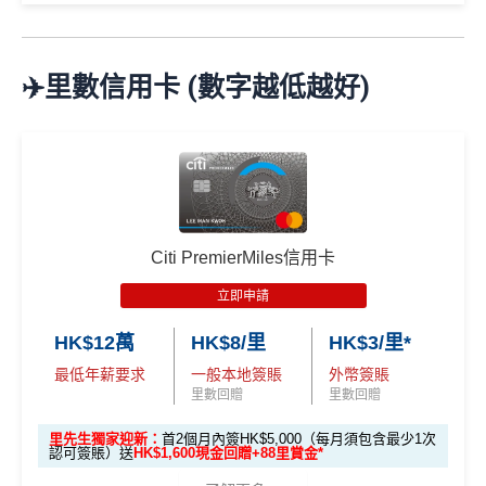
✅
優點
🎁
迎新禮遇
*38新會員+成功批卡派出50額外里賞金。每1里賞金 ≈ HK
每月簽賬滿$4,000當月
巴士/港鐵/綠色小巴/渡輪/電車/
$1，可兌換FPS轉數快回贈！詳情
MrMiles.hk/mmcredit
免責聲明：里先生努力保持信息準確。
若
任何信息與你到
✈️里數信用卡 (數字越低越好)
的士
有
額外15%回贈
，變相85折搭公共交通工具
Citi The Club
迎新
條件及
冷河期
訪之金融機構、
服務供應商或特定產品網站有所出入，
所
優惠期：
2026年7月1日至9月30日
每月簽賬滿HK$10,000，當月可享
隧道費/泊車費/電動
有金融產品和服務均以他們作準，
請參閱
相關
金融機構的
立即申請:
MrMiles.hk/citi-apply
獎賞於完成簽賬條件後5個曆月內自動存入至認可信用
車充電
5%回贈
，等於95折養車
網站為產品資訊的最更新版本。
本網站產品之比較結果建
卡戶口
申請完填Form賺多88里賞金*:
MrMiles.hk/citi-hkt
基
於
客觀分析，
因此就算獲第三方廣告客戶贊助，我們並
同一張卡可以同時拎政府交通津貼
vmall-form
Citi新客 ＝ 過去12個月內沒有取消或持有過任何Citiba
不會特別註明。
Disclaimer: At MrMiles, we strive to keep
年薪要求低，用嚟做入門卡建立
正面信貸資料報告紀
nk信用卡
our information accurate and up to date. This information
2026年10月31日或之前成功批卡
，及首2個月內累積認
錄
唔錯
may be different than what you see when you visit a finan
Citi PremierMiles信用卡
可簽賬滿HK$5,000或以上（每月須包含最少1次認可
用PayMe/Alipay等電子錢包增值都計迎新，不過要留
cial institution, service provider or specific product’s site. F
簽賬）賺
HK$1,600 現金回贈
意手續費
❎
缺點
立即申請
or any discrepancy in product information, please refer to t
學生信用卡
：
首3個月內累積認可簽賬滿HK$1,000或
✅
優點
he financial institution’s website for the most updated versi
HK$12萬
HK$8/里
HK$3/里*
以上，賺
HK$300現金回贈
DCC無積分→里先生
DCC
解說
on. All financial products and services are presented witho
最低年薪要求
一般本地簽賬
外幣簽賬
ut warranty. Additionally, this site may be compensated thr
ebanking網上繳費無回贈 (→
交水電煤信用卡串較
)
*38新會員+成功批卡派出50額外里賞金。每1里賞金 ≈ HK
里數回贈
里數回贈
透過自動轉賬支付1O1O、csl、網上行及Now TV的賬
ough third party advertisers. However, the results of our c
$1，可兌換FPS轉數快回贈！詳情
MrMiles.hk/mmcredit
單可賺取
高達4% Club積分回贈
omparison tools which are not marked as sponsored are a
里先生獨家迎新：
首2個月內簽HK$5,000（每月須包含最少1次
Citi HKTVmall信用卡
迎新條件及
冷河期
認可簽賬）送
HK$1,600現金回贈+88里賞金*
於Club Shopping (
https://shop.theclub.com.hk/
或Club
lways based on objective analysis first.
免責聲明：里先生努力保持信息準確。
若
任何信息與你到
Shopping應用程式)簽賬可賺取
高達3%＋1%Club積分