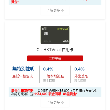
賞金*
學生信用卡
：
首3個月內累積認可簽賬滿HK$1,000或
其他本地港幣簽賬現金回贈1%
(連
chok PayMe
/
Wech
了解更多
以上（每月須包含最少1次認可簽賬）並作最少1次HK
at Pay
/
支付寶HK
都有啊！)
$500自動增值交易，賺
HK$900現金回贈
八達通自動增值1%
🎁
迎新禮遇
去食飯統一2%，唔洗擔心有時酒店自助餐某啲酒店餐
*38新會員+成功批卡派出50額外里賞金。每1里賞金 ≈ HK
廳唔計食肆少咗回贈
$1，可兌換FPS轉數快回贈！詳情
MrMiles.hk/mmcredit
Citi八達通信用卡迎新
條件及
冷河期
優惠期：
2026年7月1日至9月30日
港幣支付外國註册商戶(如Expedia)
沒有
CBF
收費
立即申請:
MrMiles.hk/citi-club-application
Citi HKTVmall信用卡
持續地都有
Citi信用卡優惠
電子錢包PayMe/WeChat Pay/支付寶都計迎新！
申請完填Form賺多88里賞金*
MrMiles.hk/citi-club
年薪要求HK$120,000都申請到
立即申請
迎新獎賞只適用於：
-form
現在不持有任何由花旗銀行所發行之Citi信用卡
❎
缺點
無特別註明
0.4%
0.4%
2026年10月31日或之前成功批卡
，
及首2個月內簽HK
主卡之客戶及
最低年薪要求
一般本地簽賬
外幣簽賬
$5,000（每月須包含最少1次認可簽賬），送
10,00
由申請認可信用卡當月起計過去12個月內不曾
現金回贈
現金回贈
年薪要求比較高，要HK$120,000
0 Club積分 (相當於HK$2,000獎賞)
、
The Club白
持有及不曾取消任何由花旗銀行所發行之Citi信
金卡會藉
及首3張月結單享100%財務費用回贈(高
DCC無積分→里先生
DCC
解說
里先生獨家迎新：
首2個月內簽HK$5,000（每月須包含最少1
用卡主卡之客戶(「新客戶」)。
次認可簽賬）送
HK$1,600 現金回贈+88里賞金*
達HK$500)
ebanking網上繳費無回贈
呢個優惠學生冇份的！
了解更多
學生信用卡
：
首3個月內累積認可簽賬滿HK$1,000或
無得儲里數
以上，賺
HK$300現金回贈