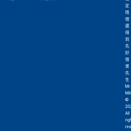
定
唔
借
還
得
到
先
好
借
里
先
生
Mr.
Mi
©
20
All
rig
re