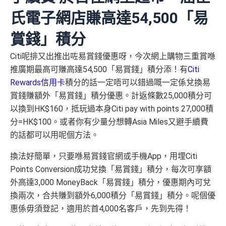
氏電子網店賺高達54,500「易
賞錢」積分
Citi呢排又出推出咗易賞錢優惠呀，今次網上購物三重賞喺
推廣期最高可賺高達54,500「易賞錢」積分添！有
Citi
Rewards信用卡
積分的話一定唔可以錯過嘅一定係兌換易
賞錢賺額外「易賞錢」積分優惠。計返條數25,000積分可
以換到HK$160，抵玩過本身Citi pay with points 27,000積
分=HK$100。或者你有少量分想轉Asia Miles又避手續費
的話都可以用呢個方法。
換法好簡單，只要喺易賞錢官網或手機App，用埋Citi
Points Conversion成功兌換「易賞錢」積分，每次可享額
外高達3,000 MoneyBack「易賞錢」積分，優惠期內可兌
換兩次，合共賺到額外6,000積分「易賞錢」積分。呢個優
惠係毋須登記，適用於首4,000名客戶，先到先得！