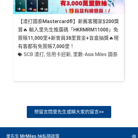
omparison tools which are not marked as sponsored are a
lways based on objective analysis first.
【渣打國泰Mastercard®】新舊客獨家$200獎
AE
查看更多信用卡詳情及分析...
賞🔥 輸入里先生推廣碼「HKRMRM11000」免
登記
簽賬11,000里+新會員38里賞金+盲盒抽獎🔥現
萬高
有客都有免簽賬7,000里！
有
SCB 渣打
,
信用卡迎新
,
里數-Asia Miles 國泰
+
想留言問里先生或睇大家的留言>>
里先生 MrMiles.hk私隱政策
借