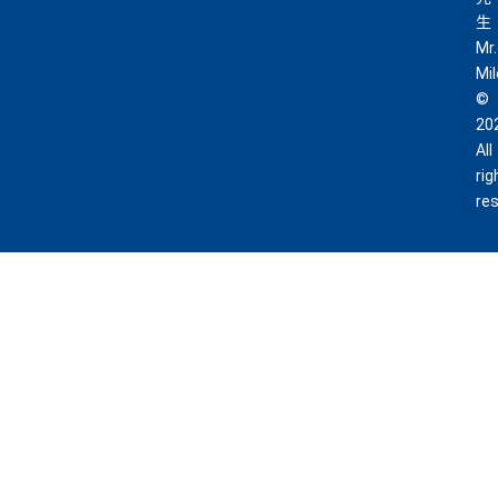
生
Mr.
Mi
©
20
All
rig
re