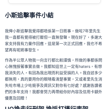
小斯追擊事件小結
我俾小斯追擊我覺得都唔係第一日既事，做咗7年里先生
我一直都有覺得被打壓但一直無發聲。現在好了，多謝大
家支持我有力量作回應，這是第一次正式回應，我也不希
望再有呢啲事發生。
作為半公眾人物我一向言行都比較謹慎，所做的事都係問
心無愧按著事實去做。我都知這世上一定有haters，有想
我消失的人，有因為我出現而利益受損的人。我自述多少
都無用，真的要用你的眼晴看清楚事實，又或者里先生消
失咗市場上少咗競爭及資訊又對你有乜好處？感謝各讀者
們的多年支持！我都會努力再帶給你好內容及信用卡額外
優惠及回贈！
UO換走行刑架 換返打撗行李架