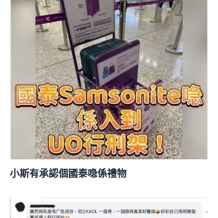
小斯有承認個國泰喼係禮物