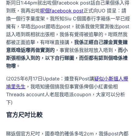
斯同日1:44pm就出咗個facebook post話自己果個係入得
到既，我再出咗
呢個facebook post
正式向UO 提呈：請
換一個行李量度架。我所知Siu C個國泰行李箱係一早已經
擁有，早唔出post遲唔出post，就係我做完實測後出post
話入唔到既相就出張相，我係有覺得被追擊的。咁既然我
都被正面追擊，有咩咪直接講，
我係正經自己課金買隻鐘
意既喼返嚟再做實測的
，事實就係我就咁放入唔到，
而小
斯張相係入到的，以下自行睇圖，而佢都有認到個喼係禮
物嚟
。
(2025年6月17日Update：連登有Post講
疑似小斯搵人攪
鳩里先生
，我唔知邊個搞我但事實係俾個小紅書偷相
Threads account人老屈我唔派coupon，大家可以分析
下)
官方尺吋比較
睇返個官方尺吋，國泰喼的確係多咗2cm，我係post內都