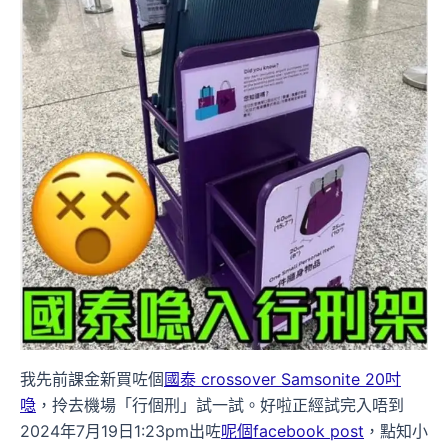
我先前課金新買咗個
國泰 crossover Samsonite 20吋
喼
，拎去機場「行個刑」試一試。好啦正經試完入唔到
2024年7月19日1:23pm出咗
呢個facebook post
，點知小