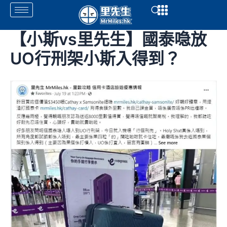
Skip
Open
Open
to
content
【小斯vs里先生】國泰喼放
UO行刑架小斯入得到？