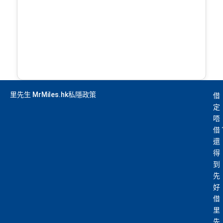
里先生 MrMiles.hk私隱政策
借
定
唔
借
還
得
到
先
好
借
里
先