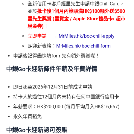
全新信用卡客戶經里先生申請中銀Chill Card，
並於
批卡後1個月內簽賬滿HK$100額外送$500
⾥先⽣獎賞 (⾥賞⾦ / Apple Store禮品卡/ 超市
現⾦券)
！
立即申請！
→
MrMiles.hk/boc-chill-apply
📝迎新表格：
MrMiles.hk/boc-chill-form
申請後記得盡快填form先有額外獎賞㗎！
中銀Go卡迎新條件年薪及年費詳情
即日起至2026年12月31日前成功申請
持卡人於過往12個月內未持有任何中國銀行信用卡
年薪要求：HK$200,000 (每月平均月入HK$16,667)
永久年費豁免
中銀Go卡迎新認可簽賬