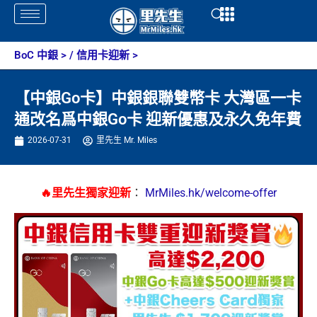
Skip
Open
Open
to
content
BoC 中銀
> /
信用卡迎新
>
【中銀Go卡】中銀銀聯雙幣卡 大灣區一卡
通改名爲中銀Go卡 迎新優惠及永久免年費
2026-07-31
里先生 Mr. Miles
🔥里先生獨家迎新
：
MrMiles.hk/welcome-offer