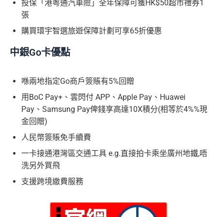
投保「港粵通汽車險」全年保障可獲HK$50超市禮券1
張
購買環宇智選旅遊保障計劃可享65折優惠
中銀Go卡優點
喺兩地指定Go商戶簽賬有5%回贈
用BoC Pay+、雲閃付 APP、Apple Pay、Huawei
Pay、Samsung Pay俾錢享高達10X積分(相等於4%%現
金回贈)
人民幣簽賬免手續費
一卡接通港灣區交通工具 e.g.直接拍卡乘坐廣州地鐵,唔
洗另外買飛
支援跨境繳費服務