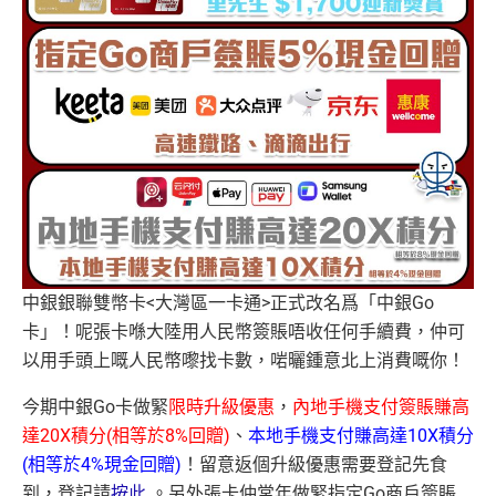
中銀銀聯雙幣卡<大灣區一卡通>正式改名爲「中銀Go
卡」！呢張卡喺大陸用人民幣簽賬唔收任何手續費，仲可
以用手頭上嘅人民幣嚟找卡數，啱曬鍾意北上消費嘅你！
今期中銀Go卡做緊
限時升級優惠
，
內地手機支付簽賬賺高
達20X積分(相等於8%回贈)
、
本地手機支付賺高達10X積分
(相等於4%現金回贈)
！留意返個升級優惠需要登記先食
到，登記請
按此
。另外張卡仲常年做緊指定Go商戶簽賬