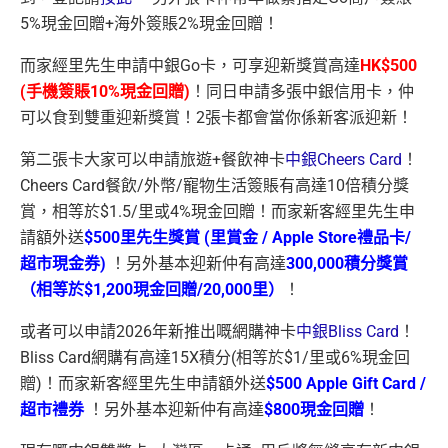
5%現金回贈+海外簽賬2%現金回贈！
而家經里先生申請中銀Go卡，可享迎新獎賞高達
HK$500
(手機簽賬10%現金回贈)
！同日申請多張中銀信用卡，仲
可以食到雙重迎新獎賞！2張卡都會當你係新客派迎新！
第二張卡大家可以申請旅遊+餐飲神卡
中銀Cheers Card
！
Cheers Card餐飲/外幣/寵物生活簽賬有高達10倍積分獎
賞，相等於$1.5/里或4%現金回贈！而家新客經里先生申
請額外送
$500⾥先⽣獎賞 (⾥賞⾦ / Apple Store禮品卡/
超市現⾦券)
！另外基本迎新仲有高達
300,000積分獎賞
（相等於$1,200現金回贈/20,000里）
！
或者可以申請2026年新推出嘅網購神卡
中銀Bliss Card
！
Bliss Card網購有高達15X積分(相等於$1/里或6%現金回
贈)！而家新客經里先生申請額外送
$500 Apple Gift Card /
超市禮券
！另外基本迎新仲有高達
$800現金回贈
！