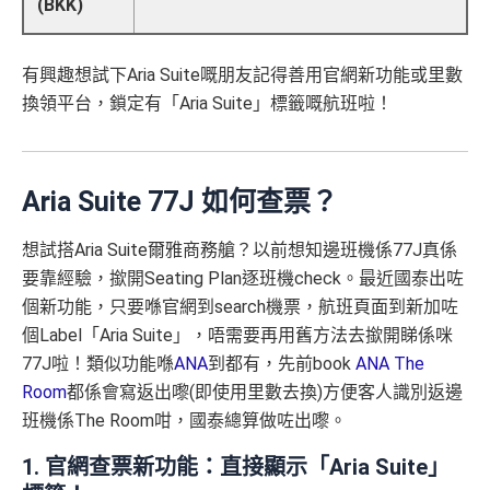
(BKK)
有興趣想試下Aria Suite嘅朋友記得善用官網新功能或里數
換領平台，鎖定有「Aria Suite」標籤嘅航班啦！
Aria Suite 77J 如何查票？
想試搭Aria Suite爾雅商務艙？以前想知邊班機係77J真係
要靠經驗，撳開Seating Plan逐班機check。最近國泰出咗
個新功能，只要喺官網到search機票，航班頁面到新加咗
個Label「Aria Suite」，唔需要再用舊方法去撳開睇係咪
77J啦！類似功能喺
ANA
到都有，先前book
ANA The
Room
都係會寫返出嚟(即使用里數去換)方便客人識別返邊
班機係The Room咁，國泰總算做咗出嚟。
1. 官網查票新功能：直接顯示「Aria Suite」