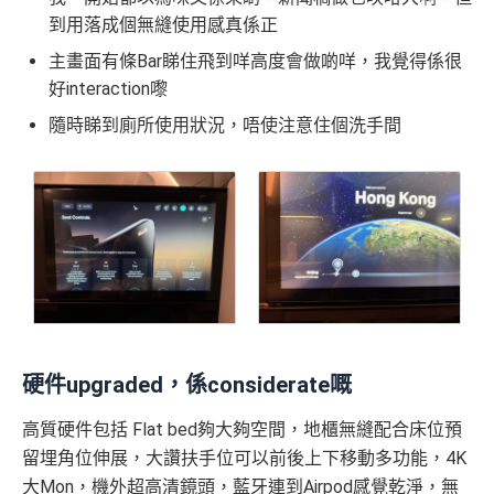
到用落成個無縫使用感真係正
主畫面有條Bar睇住飛到咩高度會做啲咩，我覺得係很
好interaction嚟
隨時睇到廁所使用狀況，唔使注意住個洗手間
硬件upgraded，係considerate嘅
高質硬件包括 Flat bed夠大夠空間，地櫃無縫配合床位預
留埋角位伸展，大讚扶手位可以前後上下移動多功能，4K
大Mon，機外超高清鏡頭，藍牙連到Airpod感覺乾淨，無