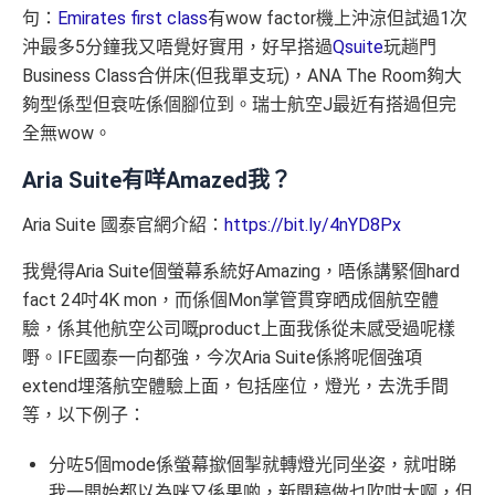
句：
Emirates first class
有wow factor機上沖涼但試過1次
沖最多5分鐘我又唔覺好實用，好早搭過
Qsuite
玩趟門
Business Class合併床(但我單支玩)，ANA The Room夠大
夠型係型但衰咗係個腳位到。瑞士航空J最近有搭過但完
全無wow。
Aria Suite有咩Amazed我？
Aria Suite 國泰官網介紹：
https://bit.ly/4nYD8Px
我覺得Aria Suite個螢幕系統好Amazing，唔係講緊個hard
fact 24吋4K mon，而係個Mon掌管貫穿晒成個航空體
驗，係其他航空公司嘅product上面我係從未感受過呢樣
嘢。IFE國泰一向都強，今次Aria Suite係將呢個強項
extend埋落航空體驗上面，包括座位，燈光，去洗手間
等，以下例子：
分咗5個mode係螢幕撳個掣就轉燈光同坐姿，就咁睇
我一開始都以為咪又係果啲，新聞稿做乜吹咁大啊，但