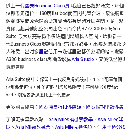
係上一代
國泰Business Class真J
我自己已經好滿意，每個
位都係走道位，180度flat bed而空間配置合理，最優勝既
係腳部空間感覺闊落要訓覺時都有足夠舒展空間，呢一點
真係比起其他航空公司出色。而今代B777-300ER既Aria
Suite 最大既亮點係係多咗道門增加私人空間，環顧新一
代Business Class嚟講呢個配置都好必要，出嚟既結果都令
人滿意。出咁多
里數信用卡
嚟儲里數都係為呢啲啫。嚟緊
A330 business class都會改裝做
Aria Studio
，又減低坐假J
嘅機會喇！
Aria Suite設計：
保留上一代反魚骨式設計，1-2-1配置每個
位都係走道位，仲多道趟門增加私隱度！座可變180度flat
bed，瞓落去舒適度比上一代更高。
更多國泰優惠：
國泰機票折扣優惠碼
、
國泰假期里數優惠
了解更多里數攻略：
Asia Miles換機票教學
，
Asia Miles延
期
、
Asia Miles改機票
、
Asia Mile兌換名單
、
信用卡積分換