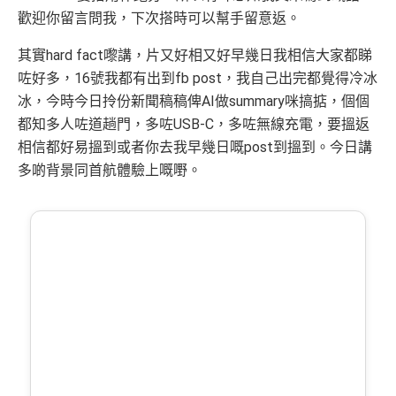
歡迎你留言問我，下次搭時可以幫手留意返。
其實hard fact嚟講，片又好相又好早幾日我相信大家都睇
咗好多，16號我都有出到fb post，我自己出完都覺得冷冰
冰，今時今日拎份新聞稿稿俾AI做summary咪搞掂，個個
都知多人咗道趟門，多咗USB-C，多咗無線充電，要搵返
相信都好易搵到或者你去我早幾日嘅post到搵到。今日講
多啲背景同首航體驗上嘅嘢。