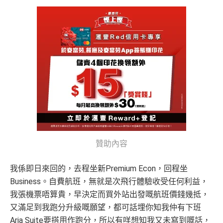
贊助內容
我係即日來回的，去程坐新Premium Econ，回程坐
Business。自費航班，無就是次飛行體驗收受任何利益，
我張機票唔算貴，早決定而買外站出發嘅航班價錢幾抵，
又滿足到我跑分升級嘅願望，都可話埋你知我仲有下班
Aria Suite要搭用作跑分，所以有咩想知我又未寫到嘅話，