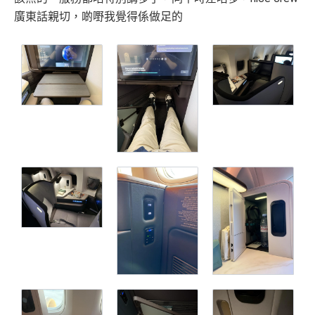
廣東話親切，啲嘢我覺得係做足的