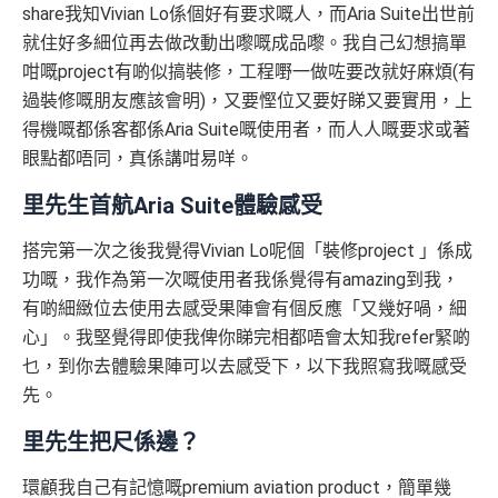
share我知Vivian Lo係個好有要求嘅人，而Aria Suite出世前
就住好多細位再去做改動出嚟嘅成品嚟。我自己幻想搞單
咁嘅project有啲似搞裝修，工程嘢一做咗要改就好麻煩(有
過裝修嘅朋友應該會明)，又要慳位又要好睇又要實用，上
得機嘅都係客都係Aria Suite嘅使用者，而人人嘅要求或著
眼點都唔同，真係講咁易咩。
里先生首航Aria Suite體驗感受
搭完第一次之後我覺得Vivian Lo呢個「裝修project 」係成
功嘅，我作為第一次嘅使用者我係覺得有amazing到我，
有啲細緻位去使用去感受果陣會有個反應「又幾好喎，細
心」。我堅覺得即使我俾你睇完相都唔會太知我refer緊啲
乜，到你去體驗果陣可以去感受下，以下我照寫我嘅感受
先。
里先生把尺係邊？
環顧我自己有記憶嘅premium aviation product，簡單幾