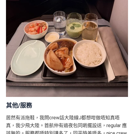
其他/服務
居然有派拖鞋，我問crew話大陸線J都想咁做唔知真唔
真，我少飛大陸。首航仲有過夜包同啲擺設送，regular 應
該無的。服務都唔特別講多了，同平時差唔多，nice crew