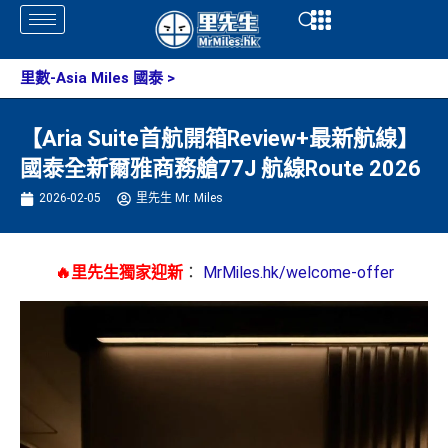
Skip
Open
Open
to
content
里數-Asia Miles 國泰
>
【Aria Suite首航開箱Review+最新航線】
國泰全新爾雅商務艙77J 航線Route 2026
2026-02-05
里先生 Mr. Miles
🔥里先生獨家迎新
：
MrMiles.hk/welcome-offer