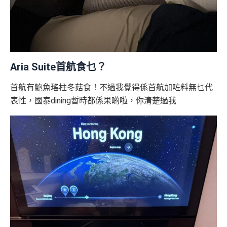
Aria Suite首航食乜？
首航有鮑魚瑤柱冬菇食！不過我覺得係首航加咗料無乜代
表性，國泰dining暫時都係果啲啦，你清楚過我