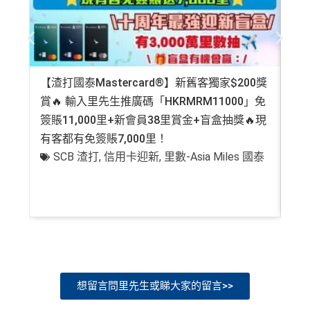
【渣打國泰Mastercard®】新舊客獨家$200獎
AE
賞🔥 輸入里先生推廣碼「HKRMRM11000」免
登記
簽賬11,000里+新會員38里賞金+盲盒抽獎🔥現
萬高
有客都有免簽賬7,000里！
有
SCB 渣打
,
信用卡迎新
,
里數-Asia Miles 國泰
+
想留言問里先生或睇大家的留言>>