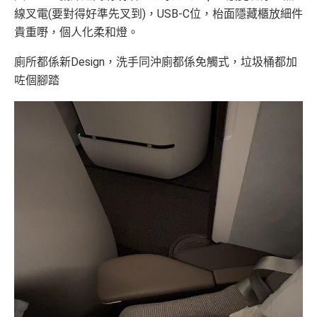
線叉電(要對得好準先叉到)，USB-C位，枱面隱藏櫃放細件
貴重嘢，個人化柔和燈。
廁所都係新Design，洗手同沖廁都係免觸式，垃圾桶都加
咗個腳踏