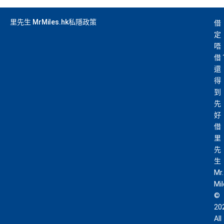
里先生 MrMiles.hk私隱政策
借
定
唔
借
還
得
到
先
好
借
里
先
生
Mr.
Mi
©
20
All