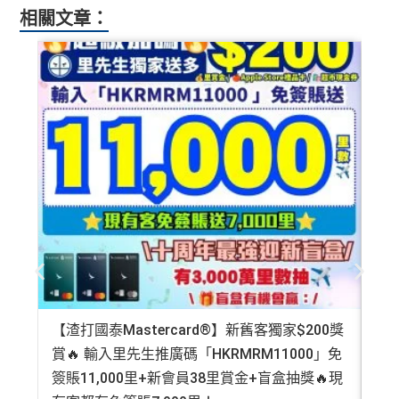
相關文章：
【渣打國泰Mastercard®】新舊客獨家$200獎
AE
賞🔥 輸入里先生推廣碼「HKRMRM11000」免
登記
簽賬11,000里+新會員38里賞金+盲盒抽獎🔥現
萬高