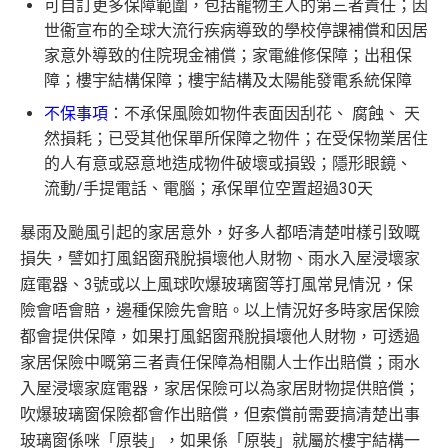
可自訂更多保障範圍，包括寵物主人的第三者責任；因
世衞宣布的全球大流行疾病導致的學校停課補償和因居
家意外導致的住院現金補償；家電維修保障；出租保
障；樓宇結構保障；樓宇結構及太陽能發電系統保障
不保事項
：不承保風險如物件表面因刮花、 腐蝕、 天
然損耗；已受其他保單所保障之物件；在受保物業居住
的人有意或惡意地造成物件破壞或損毀；隱形眼鏡、
流動/手提電話、電腦；承保單位空置超過30天
暴雨及颱風引起的家居意外，好多人都唔清楚咁樣引致嘅
損失，譬如打風鋁窗飛脫損壞他人財物、雨水入屋浸壞家
庭電器、3號或以上風球吹爆玻璃窗等打風常見情況，保
險會唔會賠，邊種保險先會賠。以上情況好多時家居保險
都會提供保障，如果打風鋁窗飛脫損壞他人財物，可透過
家居保險中嘅第三者責任保障為相關人士作出賠償；雨水
入屋浸壞家庭電器，家居保險可以為家居財物提供賠償；
吹爆玻璃窗保險都會作出賠償，但索償前需要搞清楚出事
玻璃窗係咪「原裝」，如果係「原裝」就屬於樓宇結構一