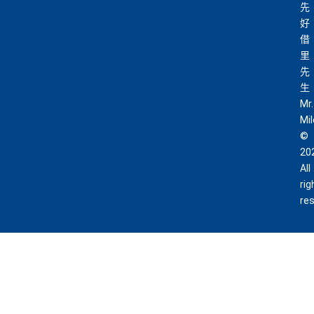
先
好
借
里
先
生
Mr.
Mi
©
20
All
rig
re