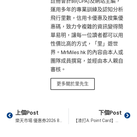
註冊會計師(CPA)及網站主編，
運用多年的專業訓練及認知分析
飛行里數，信用卡優惠及搜集優
惠碼，致力令複雜的資訊變得簡
單易明，讓每一位讀者都可以用
性價比高的方式，「里」遊世
界。MrMiles.hk 的內容由本人或
團隊成員撰寫，並經由本人親自
審核。
更多關於里先生
Prev
Ne
上個Post
下個Post
樂天市場 優惠券2026 8月最新｜Rakuten 購物網站教學 用網購信用卡＋低至半價優惠券！
【渣打A. Point Card】買淘寶及拼多多高達20倍A. Point獎賞！新客迎新賺HK$200獎賞！交稅/繳費/轉賬有用！永久免年費！