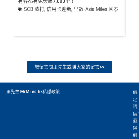
有客都有免簽賬7,000里！
有
SCB 渣打
,
信用卡迎新
,
里數-Asia Miles 國泰
+
想留言問里先生或睇大家的留言>>
里先生 MrMiles.hk私隱政策
借
定
唔
借
還
得
到