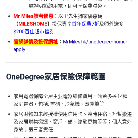
單證明節約用電，即可享保費減免。
Mr Miles讀者優惠：
以里先生獨家優惠碼
【
MILESHOME
】投保專享
首年保費7折
及額外送多
$200百佳超市禮券
官網詳情及投保網址
：
MrMiles.hk/onedegree-home-
apply
OneDegree家居保險保障範圍
家用電器保障全屋主要電器維修費用，涵蓋多達14種
家庭電器，包括: 雪櫃、冷氣機、煮食爐等
家居財物如未經授權使用信用卡、臨時住宿、短暫搬遷
及家居財物搬運、窗戶、鎖、鑰匙更換等等；個人意外
身故；第三者責任