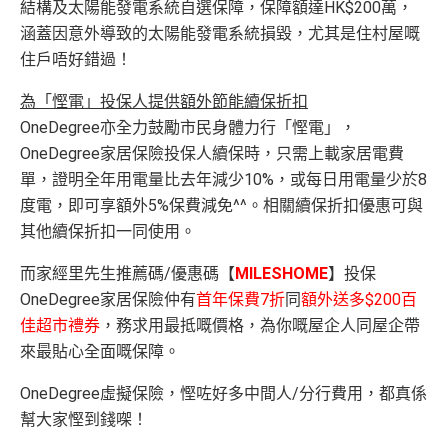
結構及太陽能發電系統自選保障，保障額達HK$200萬，
涵蓋因意外導致的太陽能發電系統損毀，尤其是住村屋嘅
住戶唔好錯過！
為「慳電」投保人提供額外節能續保折扣
OneDegree亦全力鼓勵市民身體力行「慳電」，
OneDegree家居保險投保人續保時，只需上載家居電費
單，證明全年用電量比去年減少10%，或每日用電量少於8
度電，即可享額外5%保費減免^^。相關續保折扣優惠可與
其他續保折扣一同使用。
而家經里先生推薦碼/優惠碼【
MILESHOME
】投保
OneDegree家居保險仲有
首年保費7折
同
額外送多$200百
佳超市禮券
，務求用最抵嘅價格，為你嘅屋企人同屋企帶
來最貼心全面嘅保障。
OneDegree虛擬保險，慳咗好多中間人/分行費用，都真係
幫大家慳到錢㗎！