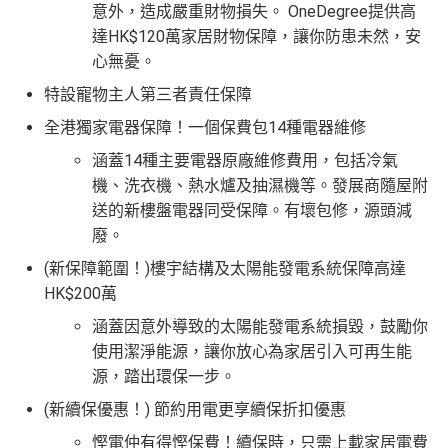
意外，造成嚴重財物損失。 OneDegree提供高
達HK$120萬家居財物保障，讓你防患未然，安
心無憂。
特設寵物主人第三者責任保障
全港獨家電器保障！一個保費包14種電器維修
涵蓋14種主要電器原廠維修費用，包括冷氣
機、洗衣機、熱水爐及抽濕機等。發展商隨屋附
送的新樓盤電器同受保障。有壞包修，源頭減
廢。
(新保障範圍！)樓宇結構及太陽能發電系統保障高達
HK$200萬
涵蓋因意外導致的太陽能發電系統損毀，鼓勵你
使用潔淨能源，讓你放心為家居引入可再生能
源，踏出環保一步。
(新續保優惠！) 節約用電更享續保折扣優惠
慳電仲有得慳保費！續保時，只需上載家居電費