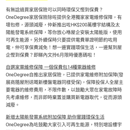
有無諗過買家居保險可以同時環保又慳到保費？
OneDegree家居保險除咗提供全港獨家家電維修保障，有
壞包修，源頭減廢，仲新推出咗HK$200萬樓宇結構及太
陽能發電系統保障，等你放心喺屋企安裝太陽能版，使用
可再生能源。另外續保時只要提供電費單證明節約咗用
電，仲可享保費減免！想一邊實踐環保生活，一邊幫到屋
企慳到保費？即睇內文拎6月限時優惠碼啦！
自選家電維修保障 一個保費包14種電器維修
OneDegree自推出家居保險，已提供家電維修附加保障(發
展商隨屋附送嘅新樓盤電器同樣受保)，保障投保人全屋主
要電器的維修費用，不限件數，以鼓勵大眾在家電故障時
先考慮維修，而非即時棄置並購買新電器取代，從而源頭
減廢。
新增太陽能發電系統附加保障 助你實踐環保生活
OneDegree為咗鼓勵大家引入可再生能源，特別增設樓宇