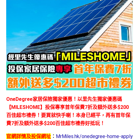
OneDegree家居保險獨家優惠！以里先生獨家優惠碼
【MILESHOME】投保專享首年保費7折及額外送多$200
百佳超市禮券！要買就快手喇！本身已經平，再有首年保
費7折及額外送多$200百佳超市禮券好抵玩！
官網詳情及投保網址
：
MrMiles.hk/onedegree-home-apply