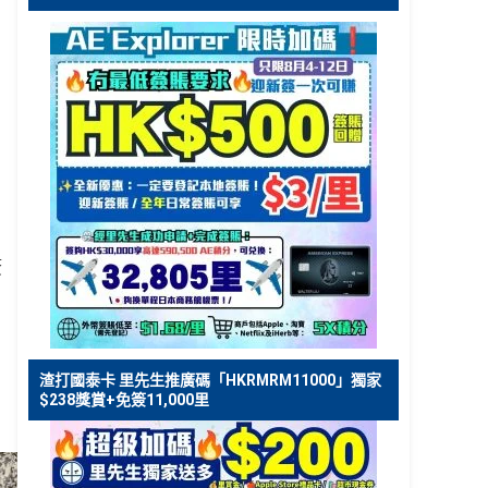
簽
渣打國泰卡 里先生推廣碼「HKRMRM11000」獨家
：
$238獎賞+免簽11,000里