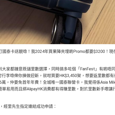
申請渣打國泰卡送靚喼！我2024年買果陣夾埋啲Promo都要$3200！現
大家都鐘意既儲里數選擇，同時搞多咗個「FanFest」有啲唔
e 20吋行李喼俾你揀做迎新，就咁買要HK$3,450架，想要返里數都有
.6萬，仲要免首年年費！全城唯一國泰聯營卡，我覺得係Asia Mil
易用而且綁AlipayHK消費都有得賺里數，對於里數新手嚟講
日期間，經里先生指定連結成功申請：