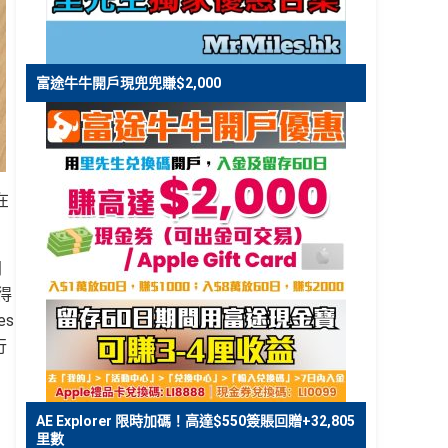
富途牛牛開戶現兜兜賺$2,000
在
同
得
es
行
AE Explorer 限時加碼！高達$550簽賬回贈+32,805
里數