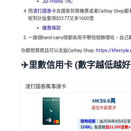
Jul Promo TnC
用
渣打國泰卡
去國泰到買機票或者Cathay Sho
呢到計返隻喼$3277又多1600里
優惠條款
一路個hand carry喼都係用平嘢但個鎖壞咗
你都想買既話可以去返Cathay Shop:
https://lifesty
✈️里數信用卡 (數字越低越好
渣打國泰萬事達卡
HK$9.6萬
最低年薪要求
限時迎新
：
由2026年8月4日
11000」
免簽賬
送11,000里