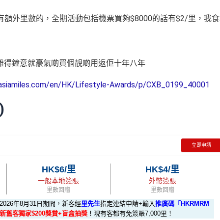
p都有額外里數的，全期活動包括機票買夠$8000的話有$2/里，我
，自己難得鐘意就豪氣啲買個靚啲用返佢十年八年
le.asiamiles.com/en/HK/Lifestyle-Awards/p/CXB_0199_40001
)
立即申請
HK$6/里
HK$4/里
一般本地簽賬
外幣簽賬
里數回贈
里數回贈
至2026年8月31日期間，新客經
里先生
指定連結申請+輸入
推廣碼「HKRMRM
數+新舊客獨家$200獎賞+盲盒抽獎
！現有客都有免簽賬7,000里！