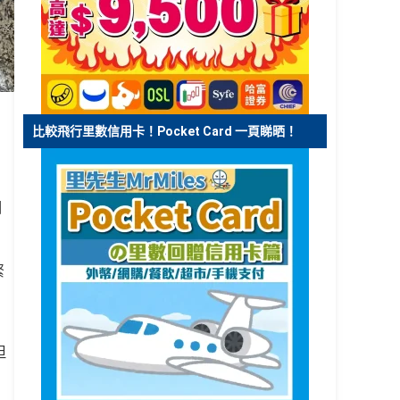
比較飛行里數信用卡！Pocket Card 一頁睇晒！
個
緊
但