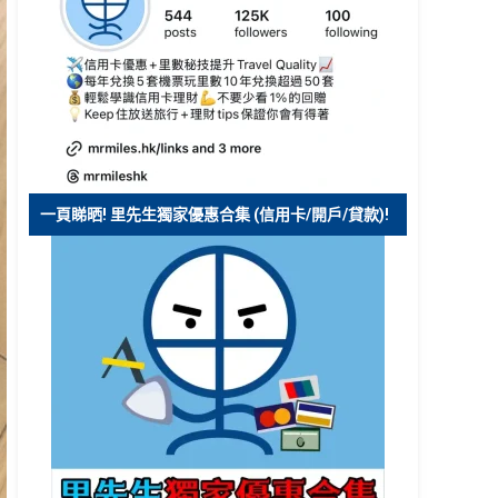
一頁睇晒! 里先生獨家優惠合集 (信用卡/開戶/貸款)!