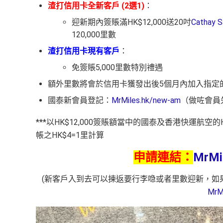
渣打信用卡全新客戶 (2選1)
：
迎新期內簽賬滿HK$12,000送20吋
Cathay
120,000里數
渣打信用卡現有客戶
：
免簽賬5,000里數特別禮遇
額外里數將會於信用卡獲發出後5個月內加入指定
國泰新會員登記：
MrMiles.hk/new-am
（做咗會員
***以HK$12,000簽賬額當中的國泰及香港快運航空的H
帳之HK$4=1里計算
申請連結：
MrMil
(新客戶入到去可以揀返要行李喼或者里數迎新，如
MrMi