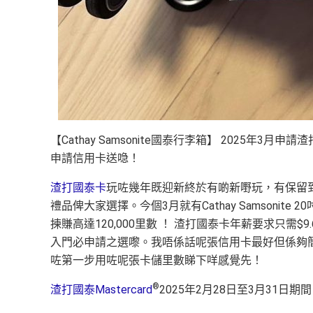
【Cathay Samsonite國泰行李箱】 2025年3月
申請信用卡送喼！
渣打國泰卡
玩咗幾年既迎新終於有啲新嘢玩，有保留到
禮品俾大家選擇。今個3月就有Cathay Samsonit
揀賺高達120,000里數 ！ 渣打國泰卡年薪要求只需$9
入門必申請之選嚟。我唔係話呢張信用卡最好但係夠簡單
咗第一步用咗呢張卡儲里數睇下咩感覺先！
®
渣打國泰Mastercard
2025年2月28日至3月31