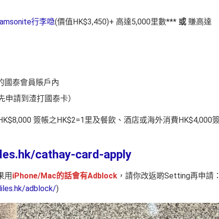
 Samsonite行李喼
(價值HK$3,450)+ 高達5,000里數***
或
賺高達
的國泰會員賬戶內
先申請到渣打國泰卡）
K$8,000 簽帳之HK$2=1里及餐飲、酒店或海外消費HK$4,000
es.hk/cathay-card-apply
果用
iPhone/Mac的話會有Adblock
，請你改返啲Setting再申請
les.hk/adblock/
)