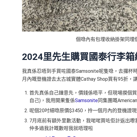
個喼內有包埋收納掛架同埋個收納
2024里先生購買國泰行李
我真係忍唔到手買咗國泰Samsonite呢隻喼，去攞杯
月內嘅登機證去太古城實體Cathay Shop買有95折
首先真係自己鐘意先，價錢係唔平，但現場摸個質
自己)，我用開果隻係
Samsonite
同集團嘅America
呢個20吋細喼原價$3450，拎一個月內的登機證現場買
7月底前有額外里數活動，我啱啱買咗佢計返出嚟我賺
仲多過我計嘅數咁我就唔理啦