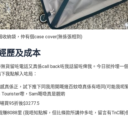
袋，仲有個case cover(無係張相到)
箱經歷及成本
時無貨留咗電話又真係call back咗我話留咗俾我。今日就拎埋一
，講下我點解入咗局：
感真係正，試下推下同我用開嘅幾百蚊喼真係有唔同(可能我呃
n Tourister嚟，Sam嘅喼真是靚啲
95折後$3277.5
8088里 (我唔知點解，但比條款所講仲多咗，留言有TnC睇)