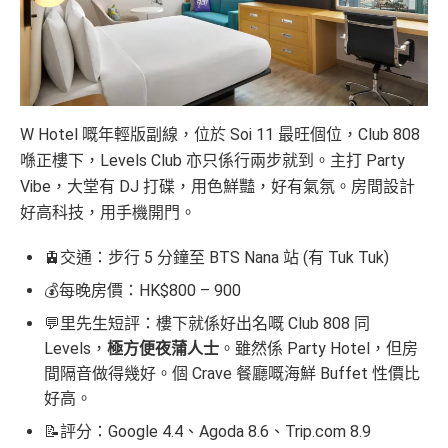
W Hotel 嘅年輕版副線，位於 Soi 11 最旺個位，Club 808
喺正樓下，Levels Club 亦只係行兩步就到。主打 Party
Vibe，大堂有 DJ 打碟，用色鮮豔，好有氣氛。房間設計
好高科技，用手機開門。
🚊交通：步行 5 分鐘至 BTS Nana 站 (有 Tuk Tuk)
💰每晚房價：HK$800 – 900
💬里先生短評：樓下就係好出名嘅 Club 808 同
Levels，
極方便夜蒲人士
。雖然係 Party Hotel，但房
間隔音做得幾好。個 Crave 餐廳嘅海鮮 Buffet 性價比
好高。
📝評分：Google 4.4、Agoda 8.6、Trip.com 8.9