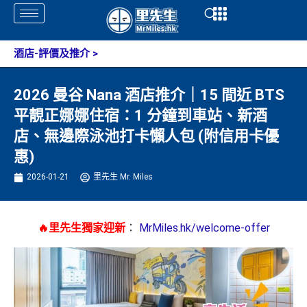
Skip
Open
Open
to
content
酒店-評價及推介
>
2026 曼谷 Nana 酒店推介｜15 間近 BTS
平靚正娜娜住宿：1 分鐘到車站、新酒
店、無邊際泳池打卡懶人包 (附信用卡優
惠)
2026-01-21
里先生 Mr. Miles
🔥里先生獨家迎新
：
MrMiles.hk/welcome-offer