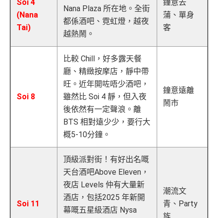
Soi 4
鐘意去
Nana Plaza 所在地。全街
(Nana
蒲、單身
都係酒吧、霓虹燈，越夜
Tai)
客
越熱鬧。
比較 Chill，好多露天餐
廳、精緻按摩店，靜中帶
旺。近年開咗唔少酒吧，
鐘意遠離
Soi 8
雖然比 Soi 4 靜，但入夜
鬧市
後依然有一定聲浪。離
BTS 相對遠少少，要行大
概5-10分鐘。
頂級派對街！有好出名嘅
天台酒吧Above Eleven，
夜店 Levels 仲有大量新
潮流文
酒店，包括2025 年新開
Soi 11
青、Party
幕嘅五星級酒店 Nysa
族