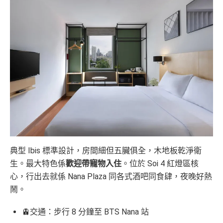
典型 Ibis 標準設計，房間細但五臟俱全，木地板乾淨衛
生。最大特色係
歡迎帶寵物入住
。位於 Soi 4 紅燈區核
心，行出去就係 Nana Plaza 同各式酒吧同食肆，夜晚好熱
鬧。
🚊交通：步行 8 分鐘至 BTS Nana 站