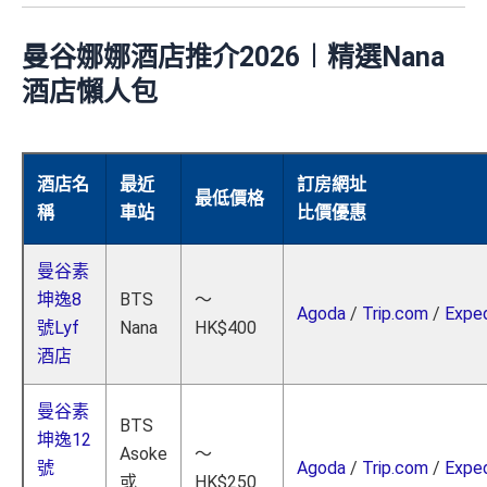
曼谷娜娜
酒店推介2026︱精選Nana
酒店懶人包
酒店名
最近
訂房網址
最低價格
稱
車站
比價優惠
曼谷素
坤逸8
BTS
～
Agoda
/
Trip.com
/
Expe
號Lyf
Nana
HK$400
酒店
曼谷素
BTS
坤逸12
Asoke
～
號
Agoda
/
Trip.com
/
Expe
或
HK$250