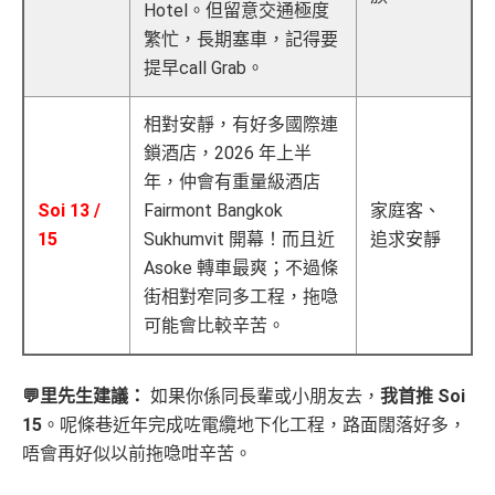
Hotel。但留意交通極度
繁忙，長期塞車，記得要
提早call Grab。
相對安靜，有好多國際連
鎖酒店，2026 年上半
年，仲會有重量級酒店
Soi 13 /
Fairmont Bangkok
家庭客、
15
Sukhumvit 開幕！而且近
追求安靜
Asoke 轉車最爽；不過條
街相對窄同多工程，拖喼
可能會比較辛苦。
💬里先生建議：
如果你係同長輩或小朋友去，
我首推 Soi
15
。呢條巷近年完成咗電纜地下化工程，路面闊落好多，
唔會再好似以前拖喼咁辛苦。