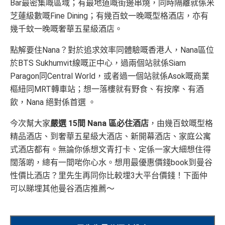
Bar最密集嘅區域；有最地道嘅街邊串燒，同時隔離就係米
芝蓮級數嘅Fine Dining；有幾百蚊一晚嘅型格酒店，亦有
幾千蚊一晚嘅奢華五星級酒店。
點解要住Nana？對於追求效率同體驗嘅香港人，Nana區位
於BTS Sukhumvit線嘅正中心，過兩個站就係Siam
Paragon同Central World，或者過一個站就係Asok嘅商業
樞紐同MRT轉車站；想一落樓就有野食、有按摩、有酒
飲，Nana 絕對係首選
。
今次幫大家
嚴選 15間 Nana 區必住酒店
，由幾百蚊嘅型格
精品酒店、到奢華五星級大酒店、新開幕酒店、家庭公寓
式酒店都有。無論你係想文青打卡、定係一家大細想住得
闊落啲，總有一間啱你心水。想用最優惠價錢book到曼谷
性價比酒店？里先生再同你比較埋3大平台價錢！下面仲
可以睇埋其他曼谷酒店推薦～