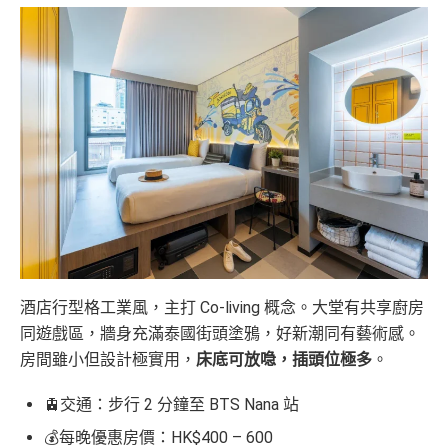
酒店行型格工業風，主打 Co-living 概念。大堂有共享廚房
同遊戲區，牆身充滿泰國街頭塗鴉，好新潮同有藝術感。
房間雖小但設計極實用，
床底可放喼，插頭位極多
。
🚊交通：步行 2 分鐘至 BTS Nana 站
💰每晚優惠房價：HK$400 – 600