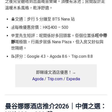
之後完全聽唔到出面嘅音樂聲。頂樓有泳池；房間設計走
溫暖木系風格，乾淨舒適。
🚊交通：步行 5 分鐘至 BTS Nana 站
💰每晚優惠房價：HK$400 – 500
💬里先生短評：呢間係好多回頭客。佢個位置係
旺中帶
靜
嘅極致，行兩步就係 Nana Plaza，但入房又好似與
世隔絕。
📝評分：Google 4.3、Agoda 8.6、Trip.com 8.8
即睇達文酒店優惠！→
Agoda
/
Trip.com
/
Expedia
曼谷
娜娜
酒店推介2026｜中價之選：