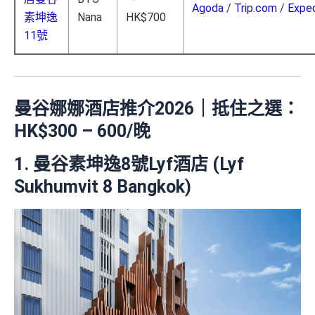
Agoda
/
Trip.com
/
Expe
素坤逸
Nana
HK$700
11號
曼谷娜娜
酒店推介2026｜抵住
之選：
HK$300 – 600/晚
1. 曼谷素坤逸8號Lyf酒店 (Lyf
Sukhumvit 8 Bangkok)