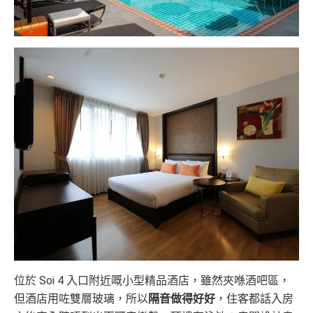
位於 Soi 4 入口附近嘅小型精品酒店，雖然夾喺酒吧區，
但酒店用咗雙層玻璃，所以
隔音做得好好
，住客都話入房