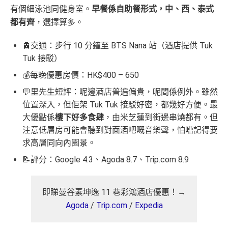
有個細泳池同健身室。
早餐係自助餐形式，中、西、泰式
都有齊
，選擇算多。
🚊交通：步行 10 分鐘至 BTS Nana 站（酒店提供 Tuk
Tuk 接駁）
💰每晚優惠房價：HK$400 – 650
💬里先生短評：呢邊酒店普遍偏貴，呢間係例外。雖然
位置深入，但佢架 Tuk Tuk 接駁好密，都幾好方便。最
大優點係
樓下好多食肆
，由米芝蓮到街邊串燒都有。但
注意低層房可能會聽到對面酒吧嘅音樂聲，怕嘈記得要
求高層同向內園景。
📝評分：Google 4.3、Agoda 8.7、Trip.com 8.9
即睇曼谷素坤逸 11 巷彩鴻酒店優惠！→
Agoda
/
Trip.com
/
Expedia