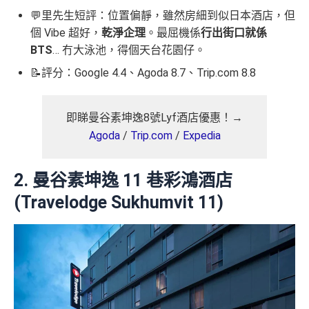
💬里先生短評：位置偏靜，雖然房細到似日本酒店，但
個 Vibe 超好，
乾淨企理
。最屈機係
行出街口就係
BTS
… 冇大泳池，得個天台花園仔。
📝評分：Google 4.4、Agoda 8.7、Trip.com 8.8
即睇曼谷素坤逸8號Lyf酒店優惠！→
Agoda
/
Trip.com
/
Expedia
2. 曼谷素坤逸 11 巷彩鴻酒店
(Travelodge Sukhumvit 11)