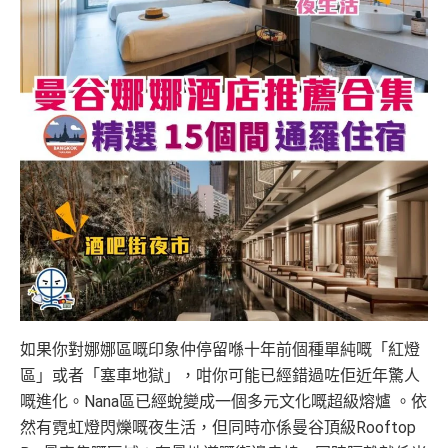
如果你對娜娜區嘅印象仲停留喺十年前個種單純嘅「紅燈
區」或者「塞車地獄」，咁你可能已經錯過咗佢近年驚人
嘅進化。Nana區已經蛻變成一個多元文化嘅超級熔爐 。依
然有霓虹燈閃爍嘅夜生活，但同時亦係曼谷頂級Rooftop