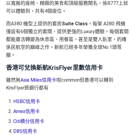
以寬敞的座椅、精緻的美食和頂級服務聞名，係B777上就
可以體驗到，共有4個座位。
而A380 機型上提供的套房
Suite Class
。每架 A380 飛機
僅設有6個獨立的套間，提供更強的Luxury體驗。每個套間
都能靈活轉變為休息區、用餐區，甚至是雙人臥室，的確
係民航空的巔峰之作。新航已經多年榮獲全球No.1頭等
艙。
香港可兌換新航KrisFlyer里數信用卡
雖然無
Asia Miles信用卡
咁common但香港可以轉到
KrisFlyer既銀行都有
HSBC信用卡
Amex信用卡
Citi積分信用卡
DBS信用卡