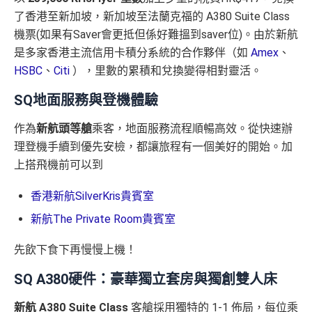
了香港至新加坡，新加坡至法蘭克福的 A380 Suite Class
機票(如果有Saver會更抵但係好難搵到saver位)。由於新航
是多家香港主流信用卡積分系統的合作夥伴（如
Amex
、
HSBC
、
Citi
），里數的累積和兌換變得相對靈活。
SQ地面服務與登機體驗
作為
新航頭等艙
乘客，地面服務流程順暢高效。從快速辦
理登機手續到優先安檢，都讓旅程有一個美好的開始。加
上搭飛機前可以到
香港新航SilverKris貴賓室
新航The Private Room貴賓室
先飲下食下再慢慢上機！
SQ A380硬件：豪華獨立套房與獨創雙人床
新航 A380 Suite Class
客艙採用獨特的 1-1 佈局，每位乘