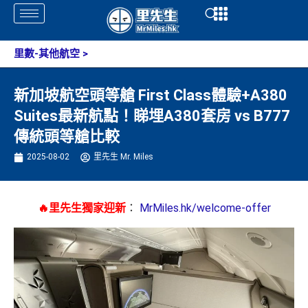
Skip
Open
Open
to
content
里數-其他航空
>
新加坡航空頭等艙 First Class體驗+A380
Suites最新航點！睇埋A380套房 vs B777
傳統頭等艙比較
2025-08-02
里先生 Mr. Miles
🔥里先生獨家迎新
：
MrMiles.hk/welcome-offer