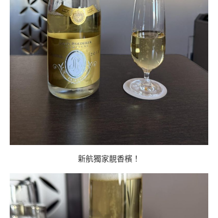
新航獨家靚香檳！