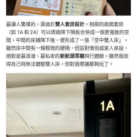
最讓人驚嘆的，莫過於
雙人套房設計
。相鄰的兩間套房
（如 1A 和 2A）可以透過降下隔板合併成一個更寬敞的空
間，中間的床鋪降下後，便形成了一張「空中雙人床」。
雖然床中間有一條輕微的硬隔，但這對情侶或家人來說，
絕對是最浪漫、最私密的
新航頭等艙
飛行體驗。雖然我就
得自己飛無法體驗雙人床，但對我嚟講都夠玩了。