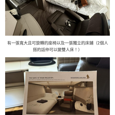
有一張寬大且可旋轉的座椅以及一張獨立的床鋪（2個人
搭的話仲可以變雙人床！）