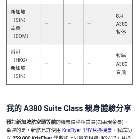
新加坡
8月
（SIN）－
—
—
—
A380
孟買
暫停
（BOM）
香港
暫無
（HKG）－
—
—
—
A380
新加坡
直飛
（SIN）
我的 A380 Suite Class 親身體驗分享
預訂新加坡航空頭等艙
的機票價格相當貴(如果現金票)，
幸運的是，新航允許使用
KrisFlyer 里程兌換機票
。我成功
以
259,000 KrisFlyer 里數
加上少量的稅費HK$417，兌換