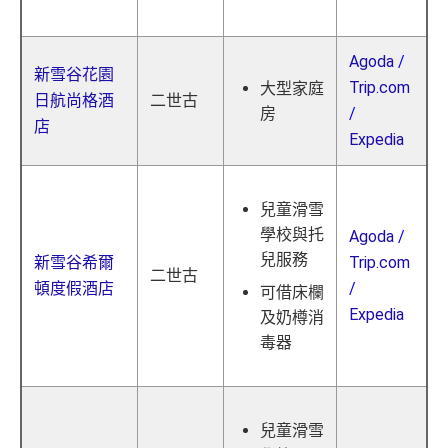
Agoda
/
新雪谷花園
Trip.com
大型家庭
日航尚格酒
二世古
/
房
店
Expedia
兒童滑雪
學校與托
Agoda
/
兒服務
新雪谷希爾
Trip.com
二世古
頓度假酒店
/
可借床欄
Expedia
及奶樽消
毒器
兒童滑雪