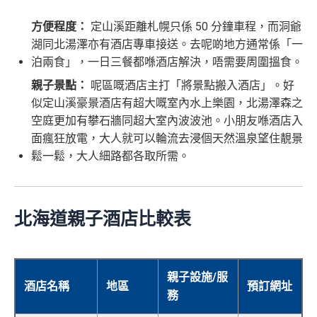
方便程度：
定山溪距離札幌只係 50 分鐘車程，而洞爺
湖同北湯澤亦有酒店專車接送。去呢啲地方通常係「一
泊兩食」，一日三餐都喺酒店解決，唔需要周圍搵食。
親子景點：
呢區嘅酒店主打「將景點搬入酒店」。好
似定山溪豪景酒店有超大嘅室內水上樂園，北湯澤森之
空庭更加有攀石牆同超大室內波波池。小朋友喺酒店入
面瘋狂放電，大人就可以輪流去浸個天然溫泉望住靚景
鬆一鬆，大人細路都各取所需。
北海道親子酒店比較表
親子設施/服
酒店名稱
地區
預訂網址
務