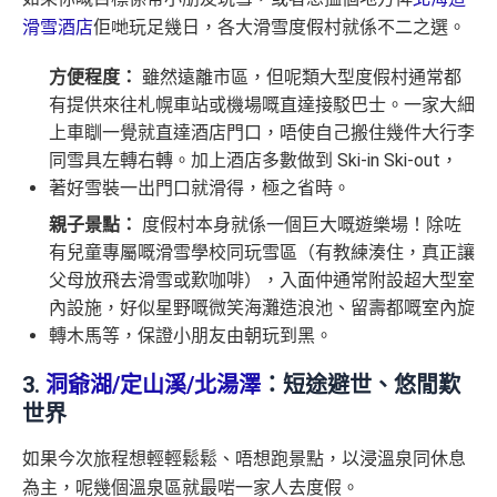
滑雪酒店
佢哋玩足幾日，各大滑雪度假村就係不二之選。
方便程度：
雖然遠離市區，但呢類大型度假村通常都
有提供來往札幌車站或機場嘅直達接駁巴士。一家大細
上車瞓一覺就直達酒店門口，唔使自己搬住幾件大行李
同雪具左轉右轉。加上酒店多數做到 Ski-in Ski-out，
著好雪裝一出門口就滑得，極之省時。
親子景點：
度假村本身就係一個巨大嘅遊樂場！除咗
有兒童專屬嘅滑雪學校同玩雪區（有教練湊住，真正讓
父母放飛去滑雪或歎咖啡），入面仲通常附設超大型室
內設施，好似星野嘅微笑海灘造浪池、留壽都嘅室內旋
轉木馬等，保證小朋友由朝玩到黑。
3.
洞爺湖/定山溪/北湯澤
：短途避世、悠閒歎
世界
如果今次旅程想輕輕鬆鬆、唔想跑景點，以浸溫泉同休息
為主，呢幾個溫泉區就最啱一家人去度假。