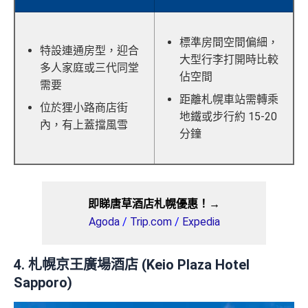
標準房間空間偏細，
特設連通房型，迎合
大型行李打開時比較
多人家庭或三代同堂
佔空間
需要
距離札幌車站需轉乘
位於狸小路商店街
地鐵或步行約 15-20
內，有上蓋擋風雪
分鐘
即睇唐草酒店札幌優惠！→
Agoda
/
Trip.com
/
Expedia
4. 札幌京王廣場酒店 (Keio Plaza Hotel
Sapporo)