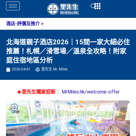
Skip
Open
Open
to
content
酒店-評價及推介
>
北海道親子酒店2026｜15間一家大細必住
推薦！札幌／滑雪場／溫泉全攻略！附家
庭住宿地區分析
2026-04-01
里先生 Mr. Miles
🔥里先生獨家迎新
：
MrMiles.hk/welcome-offer