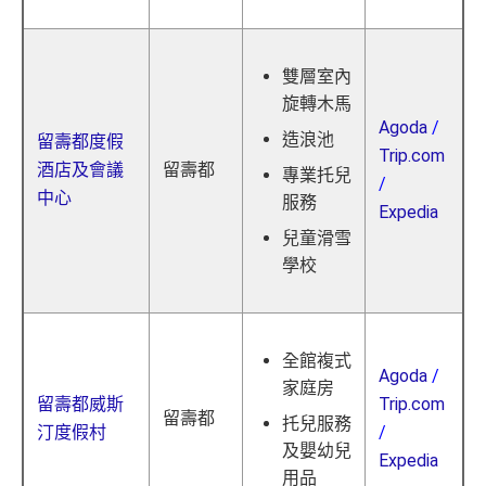
雙層室內
旋轉木馬
Agoda
/
造浪池
留壽都度假
Trip.com
酒店及會議
留壽都
專業托兒
/
中心
服務
Expedia
兒童滑雪
學校
全館複式
Agoda
/
家庭房
留壽都威斯
Trip.com
留壽都
托兒服務
汀度假村
/
及嬰幼兒
Expedia
用品