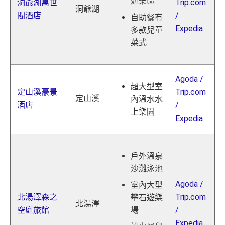
遊樂區
洞爺湖萬世
Trip.com
洞爺湖
閣酒店
/
自助餐有
Expedia
多款兒童
菜式
Agoda
/
超大型室
定山溪豪景
Trip.com
定山溪
內溫水水
酒店
/
上樂園
Expedia
戶外溫泉
沙灘泳池
Agoda
/
室內大型
北湯澤森之
Trip.com
攀石遊樂
北湯澤
空庭旅館
/
場
Expedia