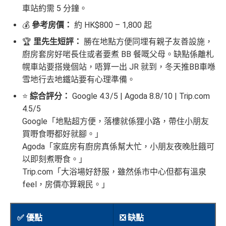
車站約需 5 分鐘。
💰
參考房價：
約 HK$800 – 1,800 起
🏆
里先生短評：
勝在地點方便同埋有親子友善設施，
廚房套房好啱長住或者要煮 BB 餐嘅父母。缺點係離札
幌車站要搭幾個站，唔算一出 JR 就到，冬天推BB車喺
雪地行去地鐵站要有心理準備。
⭐
綜合評分：
Google 4.3/5 | Agoda 8.8/10 | Trip.com
4.5/5
Google「地點超方便，落樓就係狸小路，帶住小朋友
買嘢食嘢都好就腳。」
Agoda「家庭房有廚房真係幫大忙，小朋友夜晚肚餓可
以即刻煮嘢食。」
Trip.com「大浴場好舒服，雖然係市中心但都有溫泉
feel，房價亦算親民。」
✅ 優點
❎ 缺點