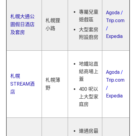
專屬兒童
Agoda
/
札幌大通公
遊戲區
札幌狸
Trip.com
園假日酒店
小路
/
大型套房
及套房
Expedia
附設廚房
地鐵站直
結商場上
Agoda
/
札幌
蓋
札幌薄
Trip.com
STREAM酒
野
/
400 呎以
店
Expedia
上大型家
庭房
連通房最