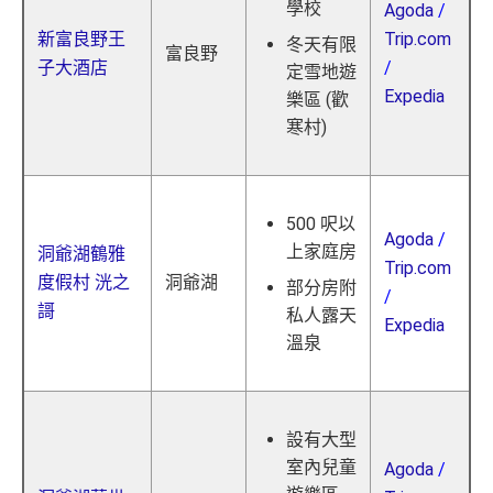
學校
Agoda
/
新富良野王
Trip.com
冬天有限
富良野
子大酒店
/
定雪地遊
Expedia
樂區 (歡
寒村)
500 呎以
Agoda
/
上家庭房
洞爺湖鶴雅
Trip.com
度假村 洸之
洞爺湖
部分房附
/
謌
私人露天
Expedia
溫泉
設有大型
室內兒童
Agoda
/