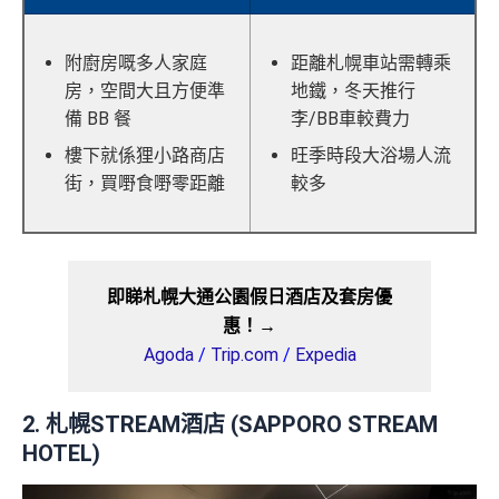
附廚房嘅多人家庭
距離札幌車站需轉乘
房，空間大且方便準
地鐵，冬天推行
備 BB 餐
李/BB車較費力
樓下就係狸小路商店
旺季時段大浴場人流
街，買嘢食嘢零距離
較多
即睇札幌大通公園假日酒店及套房優
惠！→
Agoda
/
Trip.com
/
Expedia
2. 札幌STREAM酒店 (SAPPORO STREAM
HOTEL)