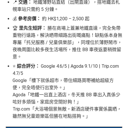
📍
交通：
地鐵薄野站直結（出閘直達），搭地鐵去札
幌車站只需約 5 分鐘。
💰
參考房價：
約 HK$1,200 – 2,500 起
🏆
里先生短評：
勝在商場上蓋兼地鐵直達，完全免帶
重物行遠路，解決晒帶細路出街嘅痛點！缺點係本身無
專屬「托兒服務 / 兒童俱樂部」，同埋位於薄野鬧市，
夜晚周圍比較多夜生活場所，推住 BB 車夜返要稍微留
意。
⭐
綜合評分：
Google 4.6/5 | Agoda 9.1/10 | Trip.com
4.7/5
Google「樓下就係超市，帶住細路買嘢補給超級方
便，完全唔使行出室外。」
Agoda「地鐵一出直上酒店，冬天推 BB 車出入真係少
咗好多煩惱，家庭房空間好夠！」
Trip.com「大浴場個景無敵，新酒店硬件事實係贏晒，
雖然無兒童遊樂區但勝在地點搭夠。」