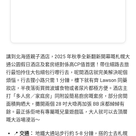
講到北海道親子酒店，2025 年秋季全新翻新開幕嘅札幌大
通公園假日酒店及套房絕對係高CP值首選！帶住細路去旅
行最怕拎住大包細包行嚟行去，呢間酒店就完美解決呢個
煩惱。行去狸小路只需 1 分鐘，樓下就有齊 Lawson 同藥
妝店，半夜落街買微波爐食物或者尿片都極方便。酒店主
打「多人房／家庭房」同附設簡易廚房嘅套房，部分房間
面積夠晒大，攤開兩個 28 吋大喼再加張 BB 床都綽綽有
餘。最正係佢哋有專屬嘅兒童遊戲區，大人就可以去頂層
嘅大浴場浸浴～
📍
交通：
地鐵大通站步行約 5-8 分鐘，搭的士去札幌