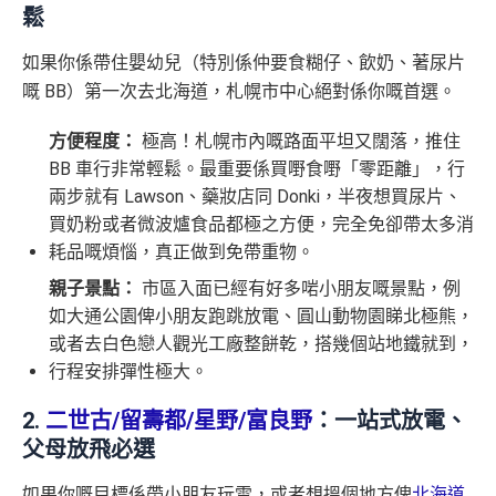
鬆
如果你係帶住嬰幼兒（特別係仲要食糊仔、飲奶、著尿片
嘅 BB）第一次去北海道，札幌市中心絕對係你嘅首選。
方便程度：
極高！札幌市內嘅路面平坦又闊落，推住
BB 車行非常輕鬆。最重要係買嘢食嘢「零距離」，行
兩步就有 Lawson、藥妝店同 Donki，半夜想買尿片、
買奶粉或者微波爐食品都極之方便，完全免卻帶太多消
耗品嘅煩惱，真正做到免帶重物。
親子景點：
市區入面已經有好多啱小朋友嘅景點，例
如大通公園俾小朋友跑跳放電、圓山動物園睇北極熊，
或者去白色戀人觀光工廠整餅乾，搭幾個站地鐵就到，
行程安排彈性極大。
2.
二世古/留壽都/星野/富良野
：一站式放電、
父母放飛必選
如果你嘅目標係帶小朋友玩雪，或者想搵個地方俾
北海道