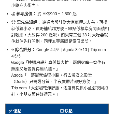
小路商店街內。
💰
參考房價：
約 HK$900 – 1,800 起
🏆
里先生短評：
連通房設計對大家庭極之友善，落樓
就係狸小路，買嘢補給超方便。缺點係標準房間面積相
對較細，大約得 200 幾呎，如果帶三個 28 吋大喼要就
住就住先打開到，同埋無專屬嘅兒童俱樂部。
⭐
綜合評分：
Google 4.4/5 | Agoda 8.9/10 | Trip.com
4.5/5
Google「連通房設計真係幫大忙，兩個家庭一齊住有
照應又唔會覺得無私隱。」
Agoda「一落街就係狸小路，行去激安之殿堂
（Donki）只需幾分鐘，半夜買尿片都好方便。」
Trip.com「大浴場乾淨舒服，酒店有提供小童浴衣同拖
鞋，小朋友著住好得意。」
✅ 優點
❎ 缺點