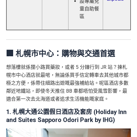
設專屬兒
童自助餐
區
🏢 札幌市中心：購物與交通首選
想落樓就係狸小路買藥妝，或者 5 分鐘行到 JR 站？揀札
幌市中心酒店就最啱，無論係買手信定轉車去其他城市都
極之方便，係帶住細路出遊嘅最強補給站。呢區酒店多數
鄰近地鐵站，即使冬天推住 BB 車都唔怕受風雪影響，最
適合第一次去北海道或者追求生活機能嘅家庭。
1. 札幌大通公園假日酒店及套房 (Holiday Inn
and Suites Sapporo Odori Park by IHG)