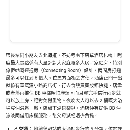
帶長輩同小朋友去北海道，不妨考慮下唐草酒店札幌！呢
度最大賣點係有大量針對大家庭嘅多人房／家庭房，特別
係佢哋嘅連通房（Connecting Room）設計，兩間房打通
最多可以住到 6 個人。位置方面極之方便，酒店正門一出
就係有蓋嘅狸小路商店街，行去食飯買藥妝都快捷，落雪
或者落雨推住 BB 車都唔怕麻煩。而且買完手信行兩步就
可以放上房，絕對免搬重物。夜晚大人可以去 2 樓嘅大浴
場浸個浴鬆一鬆，體驗下溫泉樂趣，酒店仲有提供 BB 沖
涼液同借用床欄服務，幫父母減輕唔少負擔。
📍
交通：
地鐵薄野站或大通站步行約 5 分鐘，位於狸