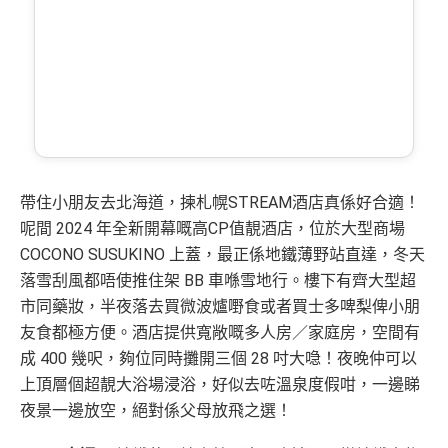
帶住小朋友去北海道，揀札幌STREAM酒店真係好合適！
呢間 2024 年全新開幕嘅高CP值靚酒店，位於大型商場
COCONO SUSUKINO 上蓋，最正係地鐵薄野站直達，冬天
落雪刮風都唔使推住架 BB 車喺雪地行。樓下有齊大型超
市同藥妝，半夜落去買微波爐嘢食或者買士多啤梨俾小朋
友食都極方便。酒店提供寬敞嘅多人房／家庭房，空間有
成 400 幾呎，夠位同時攤開三個 28 吋大喼！夜晚仲可以
上頂層個超靚大浴場浸浴，好似去咗溫泉度假咁，一邊睇
夜景一邊放空，絕對係父母放飛之選！