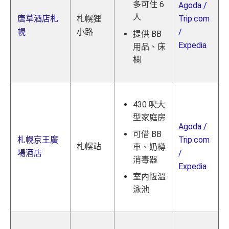
多可住 6
Agoda
/
人
唐草酒店札
札幌狸
Trip.com
幌
小路
/
提供 BB
Expedia
用品、床
欄
430 呎大
型家庭房
Agoda
/
可借 BB
札幌京王廣
Trip.com
札幌站
車、奶樽
場酒店
/
消毒器
Expedia
室內恆溫
泳池