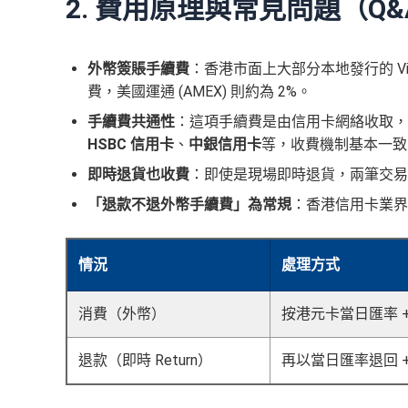
2. 費用原理與常見問題（Q&
外幣簽賬手續費
：香港市面上大部分本地發行的 Visa
費，美國運通 (AMEX) 則約為 2%。
手續費共通性
：這項手續費是由信用卡網絡收取，並非
HSBC 信用卡
、
中銀信用卡
等，收費機制基本一致
即時退貨也收費
：即使是現場即時退貨，兩筆交易
「退款不退外幣手續費」為常規
：香港信用卡業界
情況
處理方式
消費（外幣）
按港元卡當日匯率 + 
退款（即時 Return）
再以當日匯率退回 + 