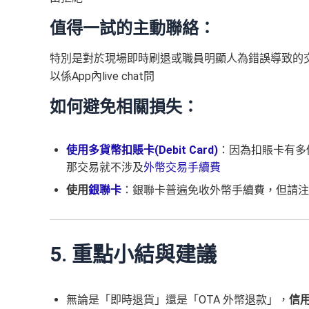
值得一試的主動聯絡：
特別是對於現場即時刷退或職員明顯人為錯誤導致的
以係App內live chat問
如何避免相關損失：
使用多貨幣扣賬卡(Debit Card)
：因為扣賬卡有多
那交易就不涉及
外幣交易手續費
使用
銀聯卡
：銀聯卡普遍免收外幣手續費，但請注
5. 重點小結與建議
無論是「即時退貨」還是「OTA 外幣退款」，
信