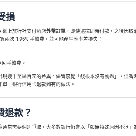
樣受損
TA 網上旅行社支付酒店
外幣訂單
，即使選擇即時付款，之後因取
兩次 1.95% 手續費，並可能產生匯率差損失：
的退回手續費。
出現幾十至過百元的差異。儘管感覺「錢根本沒有動過」，但香
非單一銀行信用卡退款獨有的做法。
費退款？
這通常需要個別爭取，大多數銀行仍會以「如無特殊原因不退」