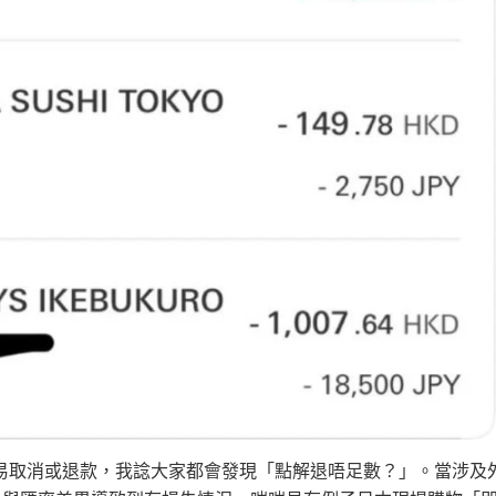
易取消或退款，我諗大家都會發現「點解退唔足數？」。當涉及