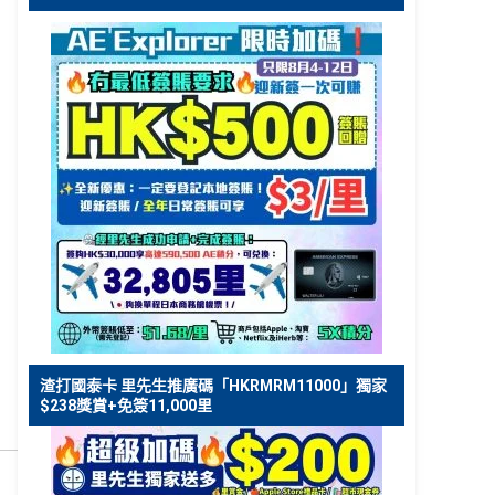
渣打國泰卡 里先生推廣碼「HKRMRM11000」獨家
$238獎賞+免簽11,000里