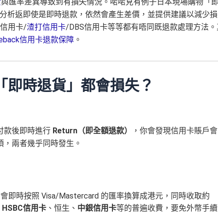
費
與匯率差異導致到有損失情況。啱啱見有例子日本現場購物「
分析返即使是即時退款，依然會產生差價，並提供建議以減少損
ti信用卡/
渣打信用卡
/DBS信用卡等等都有唔同既退款處理方法。
argeback信用卡退款保障
。
物「即時退貨」都會損失？
付款後即時進行
Return（即全額退款）
，你會發現信用卡賬戶會
項，兩者幾乎同時發生。
時按照 Visa/Mastercard 的匯率換算成港元，同時收取約
括
HSBC信用卡
、恒生、
中銀信用卡
等的普遍收費，要免外幣手續