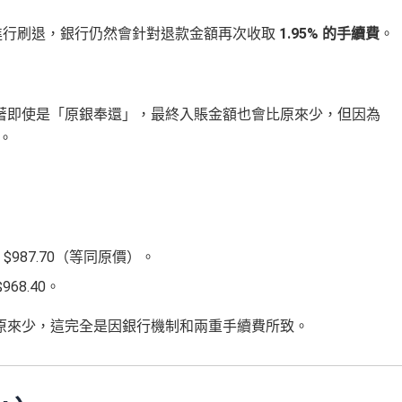
進行刷退，銀行仍然會針對退款金額再次收取
1.95% 的手續費
。
著即使是「原銀奉還」，最終入賬金額也會比原來少，但因為
除。
95 ≈ $987.70（等同原價）。
$968.40。
原來少，這完全是因銀行機制和兩重手續費所致。