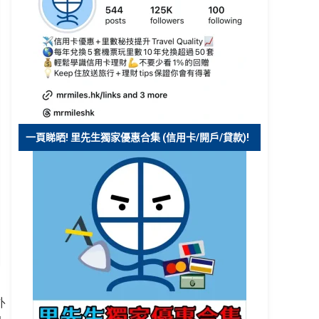
一頁睇晒! 里先生獨家優惠合集 (信用卡/開戶/貸款)!
外