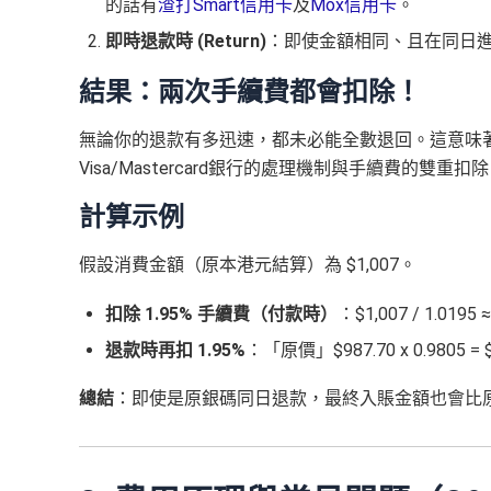
的話有
渣打Smart信用卡
及
Mox信用卡
。
即時退款時 (Return)
：即使金額相同、且在同日
結果：兩次手續費都會扣除！
無論你的退款有多迅速，都未必能全數退回。這意味
Visa/Mastercard銀行的處理機制與手續費的雙重扣
計算示例
假設消費金額（原本港元結算）為 $1,007。
扣除 1.95% 手續費（付款時）
：$1,007 / 1.01
退款時再扣 1.95%
：「原價」$987.70 x 0.9805 = 
總結
：即使是原銀碼同日退款，最終入賬金額也會比