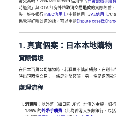
幣交易時，Visa/Mastercard 信用卡的
外幣簽賬手續
時退貨」與 OTA 訂房外幣
取消交易退款
的實際經驗，
失，好多銀行
HSBC信用卡
/中銀信用卡/
AE信用卡
/Ci
係覺得好唔公道的話，可以申請
Dispute case做Ch
1. 真實個案：日本本地購
實際情境
在日本百貨公司購物時，若職員不慎計錯數，在刷卡
時出現兩條交易：一條是外幣簽賬，另一條是退回款
處理流程
消費時
：以外幣（如日圓 JPY）計價的金額，銀行會即
1.95% 的
外幣手續費
（此為香港大多數銀行，包