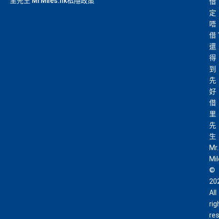
里先生 MrMiles.hk私隱政策
借
定
唔
借
還
得
到
先
好
借
里
先
生
Mr.
Mi
©
20
All
rig
re