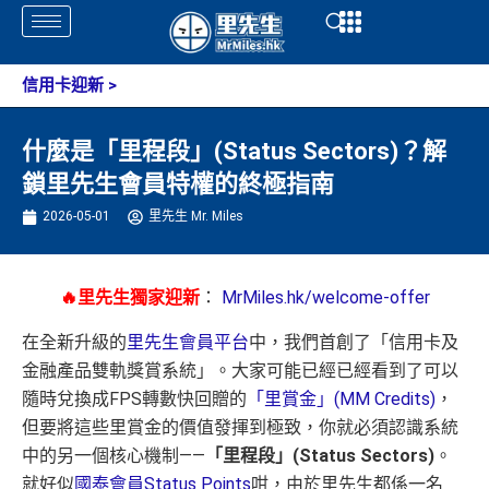
Skip
Open
Open
to
content
信用卡迎新
>
什麼是「里程段」(Status Sectors)？解
鎖里先生會員特權的終極指南
2026-05-01
里先生 Mr. Miles
🔥里先生獨家迎新
：
MrMiles.hk/welcome-offer
在全新升級的
里先生會員平台
中，我們首創了「信用卡及
金融產品雙軌獎賞系統」。大家可能已經已經看到了可以
隨時兌換成FPS轉數快回贈的
「里賞金」(MM Credits)
，
但要將這些里賞金的價值發揮到極致，你就必須認識系統
中的另一個核心機制——
「里程段」(Status Sectors)
。
就好似
國泰會員Status Points
咁，由於里先生都係一名