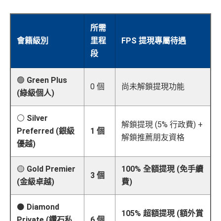
所需
會籍級別
里程
FPS 提現專屬待遇
段
🟢
Green Plus
0 個
尚未解鎖提現功能
(綠級個人)
⚪
Silver
解鎖提現 (5% 行政費) +
Preferred (銀級
1 個
解鎖推薦朋友資格
優越)
🟡
Gold Premier
100% 全額提現 (免手續
3 個
(金級卓越)
費)
⚫
Diamond
105% 超額提現 (額外賞
Private (鑽石私
6 個