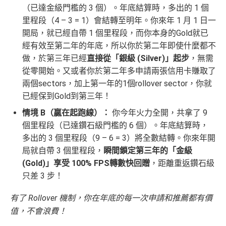
（已達金級門檻的 3 個）。年底結算時，多出的 1 個
里程段（4 – 3 = 1）會結轉至明年。你來年 1 月 1 日一
開局，就已經自帶 1 個里程段，而你本身的Gold就已
經有效至第二年的年底，所以你於第二年即使什麼都不
做，於第三年已經
直接從「銀級 (Silver)」起步
，無需
從零開始。又或者你於第二年多申請兩張信用卡賺取了
兩個sectors，加上第一年的1個rollover sector，你就
已經保到Gold到第三年！
情境 B（贏在起跑線）：
你今年火力全開，共拿了 9
個里程段（已達鑽石級門檻的 6 個）。年底結算時，
多出的 3 個里程段（9 – 6 = 3）將全數結轉。你來年開
局就自帶 3 個里程段，
瞬間鎖定第三年的「金級
(Gold)」享受 100% FPS轉數快回贈
，距離重返鑽石級
只差 3 步！
有了 Rollover 機制，你在年底的每一次申請和推薦都有價
值，不會浪費！