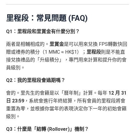
里程段：常見問題 (FAQ)
Q1：里程段和里賞金有什麼分別？
兩者是相輔相成的。
里賞金
是可以用來兌換 FPS轉數快回
贈或禮券的積分（1 MMC ≈ HK$1）；
里程段
則是不能直
接兌換禮品的「升級積分」，專門用來計算和提升你的會
員級別。
Q2：我的里程段會過期嗎？
會的。里先生的會籍是以「曆年制」計算。每年
12 月 31
日 23:59
，系統會進行年終結算，所有會員的里程段將會
重置為零，並根據你當年的表現決定你下一年的初始會籍
級別。
Q3：什麼是「結轉 (Rollover)」機制？