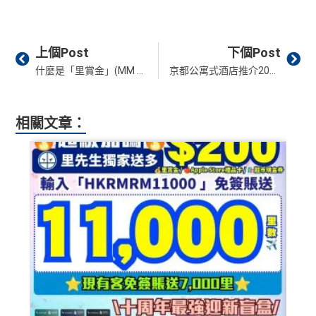
Prev
Ne
上個Post
下個Post
什麼是「里賞金」(MM Credit)？里先生會員平台獨家FPS轉數快回贈積分指南
京都公寓式酒店推介2026：6間超大空間/親子必住！包廚房、獨立洗衣機，多人同住高CP值首選
相關文章：