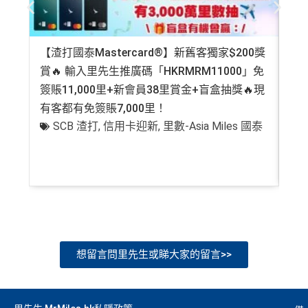
【渣打國泰Mastercard®】新舊客獨家$200獎
AE
賞🔥 輸入里先生推廣碼「HKRMRM11000」免
登記
簽賬11,000里+新會員38里賞金+盲盒抽獎🔥現
萬高
有客都有免簽賬7,000里！
有
SCB 渣打
,
信用卡迎新
,
里數-Asia Miles 國泰
+
想留言問里先生或睇大家的留言>>