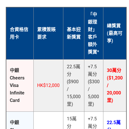
「中
銀理
總獎賞
合資格信
累積簽賬
基本迎
財」
(最高可
用卡
要求
新獎賞
客戶
享)
額外
獎賞*
22.5萬
+7.5
中銀
30萬分
分
萬分
Cheers
($1,200
($900
($300
Visa
HK$12,000
/
/
/
Infinite
20,000
15,000
5,000
Card
里)
里)
里)
15萬
+7.5
中銀
22.5萬
分
萬分