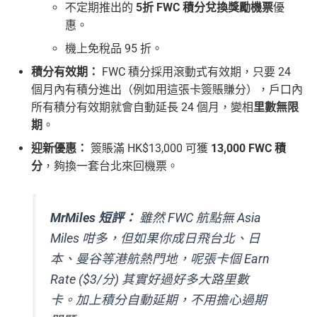
不定期推出的
5折 FWC 積分兌換獎勵機票
優
惠。
機上免稅品 95 折。
積分有效期：
FWC 積分採用滾動式有效期，只要 24
個月內有積分進出（例如用這張卡簽賬賺分），戶口內
所有積分有效期就會自動延長 24 個月，變相
里數無限
期
。
迎新優惠：
簽賬滿 HK$13,000 可獲
13,000 FWC 積
分
，夠換一套台北來回機票。
MrMiles 短評：
雖然 FWC 航點無 Asia
Miles 咁多，但如果你成日飛台北、日
本、曼谷等港航熱門地，呢張卡個 Earn
Rate ($3/分) 其實好過好多大路里數
卡。加上積分自動延期，不用擔心過期