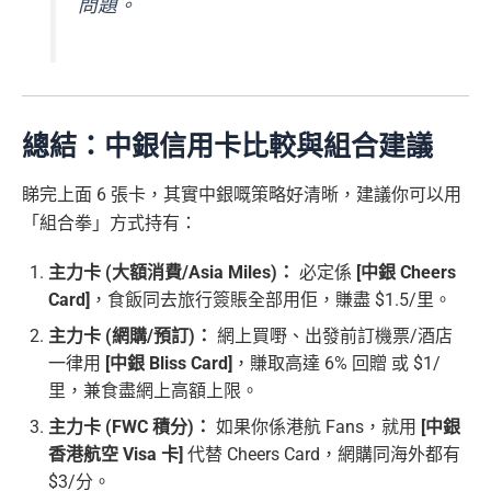
問題。
總結：中銀信用卡比較與組合建議
睇完上面 6 張卡，其實中銀嘅策略好清晰，建議你可以用
「組合拳」方式持有：
主力卡 (大額消費/Asia Miles)：
必定係
[中銀 Cheers
Card]
，食飯同去旅行簽賬全部用佢，賺盡 $1.5/里。
主力卡 (網購/預訂)：
網上買嘢、出發前訂機票/酒店
一律用
[中銀 Bliss Card]
，賺取高達 6% 回贈 或 $1/
里，兼食盡網上高額上限。
主力卡 (FWC 積分)：
如果你係港航 Fans，就用
[中銀
香港航空 Visa 卡]
代替 Cheers Card，網購同海外都有
$3/分。