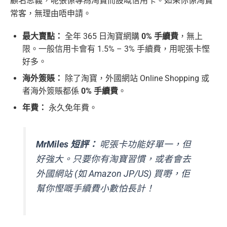
顧名思義，呢張係專為淘寶而設嘅信用卡。如果你係淘寶
常客，無理由唔申請。
最大賣點：
全年 365 日淘寶網購
0% 手續費
，無上
限。一般信用卡會有 1.5% – 3% 手續費，用呢張卡慳
好多。
海外簽賬：
除了淘寶，外國網站 Online Shopping 或
者海外簽賬都係
0% 手續費
。
年費：
永久免年費。
MrMiles 短評：
呢張卡功能好單一，但
好強大。只要你有淘寶習慣，或者會去
外國網站 (如 Amazon JP/US) 買嘢，佢
幫你慳嘅手續費小數怕長計！