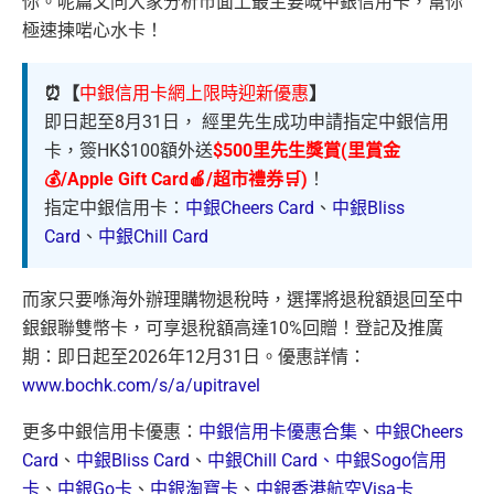
你。呢篇文同大家分析市面上最主要嘅中銀信用卡，幫你
極速揀啱心水卡！
⏰【
中銀信用卡網上限時迎新優惠
】
即日起至8月31日， 經里先生成功申請指定中銀信用
卡，簽HK$100額外送
$500里先生獎賞(里賞金
💰/Apple Gift Card🍎/超市禮券🛒)
！
指定中銀信用卡：
中銀Cheers Card
、
中銀Bliss
Card
、
中銀Chill Card
而家只要喺海外辦理購物退稅時，選擇將退稅額退回至中
銀銀聯雙幣卡，可享退稅額高達10%回贈！登記及推廣
期：即日起至2026年12月31日。優惠詳情：
www.bochk.com/s/a/upitravel
更多中銀信用卡優惠：
中銀信用卡優惠合集
、
中銀Cheers
Card
、
中銀Bliss Card
、
中銀Chill Card、
中銀Sogo信用
卡
、
中銀Go卡
、
中銀淘寶卡
、
中銀香港航空Visa卡