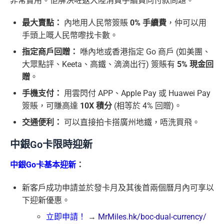
非常實用。佢解決咗返大陸消費手續費同付款問題。
最大賣點：
內地用人民幣簽賬
0% 手續費
，仲可以用
手頭上嘅人民幣嚟找卡數。
指定商戶回贈：
喺內地或香港指定 Go 商戶 (如美團、
大眾點評、Keeta、高鐵、滴滴出行) 簽賬有
5% 現金回
贈
。
手機支付：
用雲閃付 APP、Apple Pay 或 Huawei Pay
簽賬，可賺高達
10X 積分
(相等於 4% 回贈)。
交通便利：
可以直接拍卡搭廣州地鐵，唔洗買飛。
中銀Go卡限時迎新
中銀Go卡基本迎新
：
新客戶成功申請並於發卡月及其後首兩個曆月內可享以
下迎新優惠。
立即申請！
→
MrMiles.hk/boc-dual-currency/