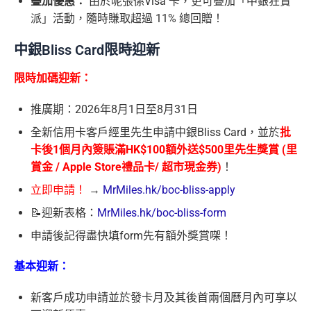
疊加優惠：
由於呢張係Visa 卡，更可疊加「中銀狂賞
派」活動，隨時賺取超過 11% 總回贈！
中銀Bliss Card限時迎新
限時加碼迎新：
推廣期：2026年8月1日至8月31日
全新信用卡客戶經里先生申請中銀Bliss Card，並於
批
卡後1個月內簽賬滿HK$100額外送$500⾥先⽣獎賞 (⾥
賞⾦ / Apple Store禮品卡/ 超市現⾦券)
！
立即申請！
→
MrMiles.hk/boc-bliss-apply
📝迎新表格：
MrMiles.hk/boc-bliss-form
申請後記得盡快填form先有額外獎賞㗎！
基本迎新：
新客戶成功申請並於發卡月及其後首兩個曆月內可享以