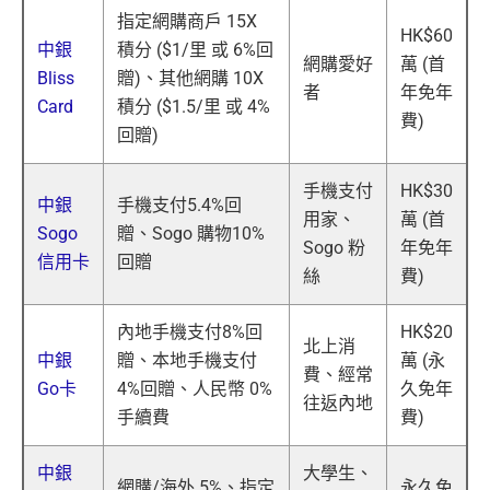
指定網購商戶 15X
HK$60
中銀
積分 ($1/里 或 6%回
網購愛好
萬 (首
Bliss
贈)、其他網購 10X
者
年免年
Card
積分 ($1.5/里 或 4%
費)
回贈)
手機支付
HK$30
中銀
手機支付5.4%回
用家、
萬 (首
Sogo
贈、Sogo 購物10%
Sogo 粉
年免年
信用卡
回贈
絲
費)
內地手機支付8%回
HK$20
北上消
中銀
贈、本地手機支付
萬 (永
費、經常
Go卡
4%回贈、人民幣 0%
久免年
往返內地
手續費
費)
中銀
大學生、
網購/海外 5%、指定
永久免