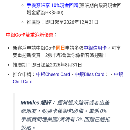
手機簽賬享 10%現金回贈
(簽賬期內最高現金回
贈金額為HK$500)
推廣期：即日起至2026年12月31日
中銀Go卡雙重迎新優惠
：
新客戶申請中銀Go卡
同日
申請多張
中銀信用卡
，可享
雙重迎新獎賞！2張卡都會當你係新客派迎新！
推廣期：即日起至2026年8月31日
推介申請：
中銀Cheers Card
、
中銀Bliss Card
：、
中銀
Chill Card
MrMiles 短評：
經常返大陸玩或者出差
嘅朋友，呢張卡係銀包必備。單係 0%
手續費同埋美團/滴滴有 5% 回贈已經抵
返晒。