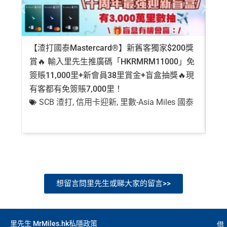
【渣打國泰Mastercard®】新舊客獨家$200獎
AE
賞🔥 輸入里先生推廣碼「HKRMRM11000」免
登記
簽賬11,000里+新會員38里賞金+盲盒抽獎🔥現
萬高
有客都有免簽賬7,000里！
有
SCB 渣打
,
信用卡迎新
,
里數-Asia Miles 國泰
+
想留言問里先生或睇大家的留言>>
里先生 MrMiles.hk私隱政策
借