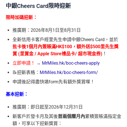
中銀Cheers Card限時迎新
限時加碼迎新：
推廣期：2026年8月1日至8月31日
全新信用卡客戶經里先生申請中銀Cheers Card，並於
批卡後1個月內簽賬滿HK$100，
額外送$500⾥先⽣獎
賞 (⾥賞⾦ / Apple Store禮品卡/ 超市現⾦券)
！
立即申請！
→
MrMiles.hk/boc-cheers-apply
📝迎新表格：
MrMiles.hk/boc-cheers-form/
申請後記得盡快填form先有額外獎賞㗎！
基本迎新：
推廣期：即日起至2026年12月31日
新客戶於發卡月及其後
首兩個曆月內
累積簽賬滿指定金
額，可享以下迎新獎賞：