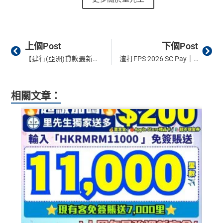
Prev
Ne
上個Post
下個Post
【建行(亞洲)貸款最新優惠】經里先生申請批唔批都有額外$1,000獎賞！「好現金」私人分期貸款高達HK$10,500現金回贈！「低息清」結餘轉戶計劃高達HK$15,000現金回贈！
渣打FPS 2026 SC Pay｜SCB信用卡轉數快現金套現$4萬Free Cash Flow無風險賺息
相關文章：