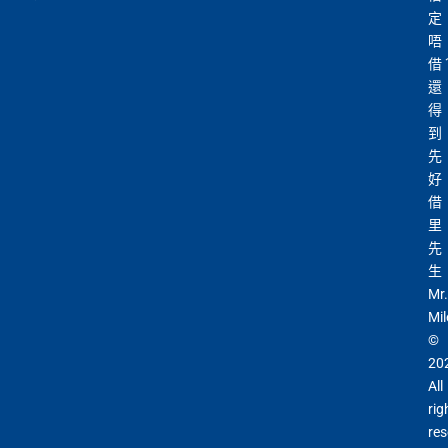
定
唔
借
還
得
到
先
好
借
里
先
生
Mr.
Mil
©
20
All
rig
res