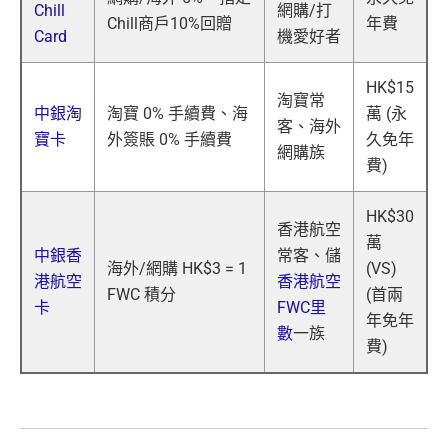
Chill
網購/打
Chill商戶10%回贈
年費
Card
機愛好者
HK$15
淘寶常
中銀淘
淘寶 0% 手續費、海
萬 (永
客、海外
寶卡
外簽賬 0% 手續費
久免年
網購族
費)
HK$30
香港航空
萬
中銀香
常客、儲
海外/網購 HK$3 = 1
(VS)
港航空
香港航空
FWC 積分
(首兩
卡
FWC里
年免年
數
一族
費)