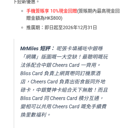
下迎新優惠。
手機簽賬享 10%現金回贈
(簽賬期內最高現金回
贈金額為HK$800)
推廣期：即日起至2026年12月31日
MrMiles 短評：
呢張卡填補咗中銀喺
「網購」版圖嘅一大空缺！最聰明嘅玩
法係配合中銀 Cheers Card 一齊用。
Bliss Card 負責上網買嘢同訂機票酒
店，Cheers Card 負責出街食飯同外地
碌卡，中銀雙神卡組合天下無敵！而且
Bliss Card 同 Cheers Card 積分互通，
變相可以共用 Cheers Card 嘅免手續費
換里數福利。