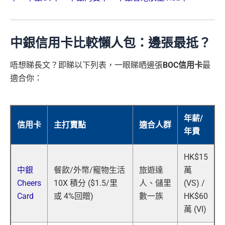
中銀信用卡比較懶人包：邊張最抵？
唔想睇長文？即睇以下列表，一眼睇晒邊張
BOC信用卡
最
適合你：
年薪/
信用卡
主打賣點
適合人群
年費
HK$15
中銀
餐飲/外幣/寵物生活
旅遊達
萬
Cheers
10X 積分 ($1.5/里
人、儲里
(VS) /
Card
或 4%回贈)
數一族
HK$60
萬 (VI)