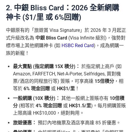
2. 中銀 Bliss Card：2026 全新網購
神卡 ($1/里 或 6%回贈)
中銀原有的「旅遊賞 Visa Signature」於 2026 年 3 月起正
式升級改名為
中銀 Bliss Card
(Visa Infinite 級別)，強勢對
標市場上其他網購神卡 (如
HSBC Red Card
)，成為網購一
族的新寵！
最大賣點 (指定網購 15X 積分)：
於指定網上商戶 (如
Amazon, FARFETCH, Net-A-Porter, Selfridges, 買對機
票/酒店的同程旅行等) 簽賬，可享高達
15倍積分
，相
等於
6% 現金回贈
或
HK$1/里
！
一般網購 (10X 積分)：
其他一般網上簽賬亦有
10倍積
分
(相等於
4% 現金回贈
或
HK$1.5/里
)。每月網購簽賬
上限高達 HK$10,000，絕對夠用。
旅遊優惠：
預訂內地機票及酒店享高達 85 折優惠。