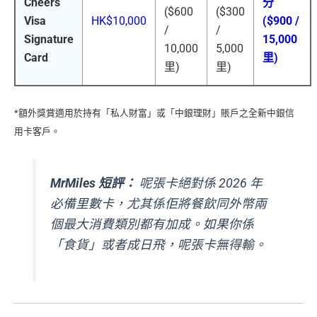
Cheers
分
($600
($300
Visa
HK$10,000
($900 /
/
/
Signature
15,000
10,000
5,000
Card
里)
里)
里)
*額外獎賞適用於持有「私人財富」或「中銀理財」賬戶之全新中銀信
用卡客戶。
MrMiles 短評：
呢張卡絕對係 2026 年
必備里數卡，尤其係佢將餐飲同外幣兩
個最大消費類別都有加成。如果你係
「食貨」或者成日飛，呢張卡無得輸。