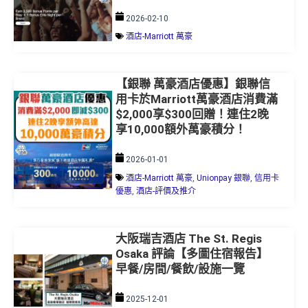
2026-02-10
酒店-Marriott 萬豪
【銀聯 萬豪酒店優惠】銀聯信
用卡於Marriott萬豪酒店消費滿
$2,000享$300回贈！連住2晚
享10,000額外萬豪積分！
2026-01-01
酒店-Marriott 萬豪
,
Unionpay 銀聯
,
信用卡
優惠
,
酒店-評價及推介
大阪瑞吉酒店 The St. Regis
Osaka 評論【多圖住宿報告】
早餐/房間/餐飲/設施一覽
2025-12-01