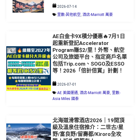
2026-07-14
里數-其他航空
,
酒店-Marriott 萬豪
AE白金卡9X積分優惠🔥7月1日
起重新登記Accelerator
Program賺$2/里！外幣、航空
公司及旅遊平台、指定商戶名單
包括Trip.com、SOGO及ESSO
等！2026「倍計倍賞」計劃！
2026-07-01
AE 美國運通
,
酒店-Marriott 萬豪
,
里數-
Asia Miles 國泰
北海道滑雪酒店2026｜19間頂
級及溫泉住宿推介：二世古/星
野/富良野/留壽都/Kiroro全攻