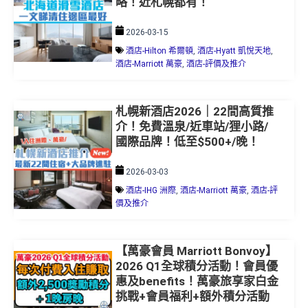
略！近札幌都有！
2026-03-15
酒店-Hilton 希爾頓
,
酒店-Hyatt 凱悅天地
,
酒店-Marriott 萬豪
,
酒店-評價及推介
札幌新酒店2026｜22間高質推
介！免費溫泉/近車站/狸小路/
國際品牌！低至$500+/晚！
2026-03-03
酒店-IHG 洲際
,
酒店-Marriott 萬豪
,
酒店-評
價及推介
【萬豪會員 Marriott Bonvoy】
2026 Q1全球積分活動！會員優
惠及benefits！萬豪旅享家白金
挑戰+會員福利+額外積分活動