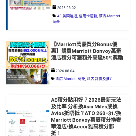
2026-08-02
AE 美國運通
,
信用卡迎新
,
酒店-Marriott
萬豪
【Marriott萬豪買分Bonus優
惠】購買Marriott Bonvoy萬豪
酒店積分可獲額外高達50%獎勵
2026-08-04
酒店-Marriott 萬豪
,
酒店-評價及推介
AE積分點用好？2026最新玩法
及比率 分析換Asia Miles或換
Avios抵唔抵？ATO 260=$1/換
Marriott Bonvoy萬豪積分換奢
華酒店/換Accor雅高積分都
抵！