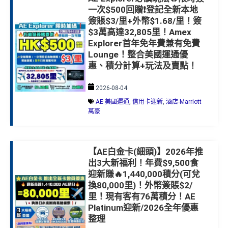
一次$500回贈❗️登記全新本地
簽賬$3/里+外幣$1.68/里！簽
$3萬高達32,805里！Amex
Explorer首年免年費兼有免費
Lounge！整合美國運通優
惠、積分計算+玩法及賣點！
2026-08-04
AE 美國運通
,
信用卡迎新
,
酒店-Marriott
萬豪
【AE白金卡(細頭)】2026年推
出3大新福利！年費$9,500食
迎新賺🔥1,440,000積分(可兌
換80,000里)！外幣簽賬$2/
里！現有客有76萬積分！AE
Platinum迎新/2026全年優惠
整理