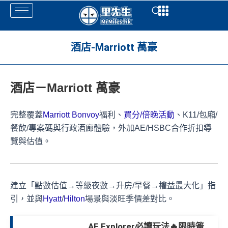
Skip
Open
Open
to
content
酒店-Marriott 萬豪
酒店－Marriott 萬豪
完整覆蓋
Marriott Bonvoy
福利、
買分/倍晚活動
、K11/包廂/
餐飲/專案碼與行政酒廊體驗，外加AE/HSBC合作折扣導
覽與估值。
建立「點數估值→等級夜數→升房/早餐→權益最大化」指
引，並與
Hyatt
/
Hilton
場景與淡旺季價差對比。
AE Explorer必讀玩法🔥限時簽