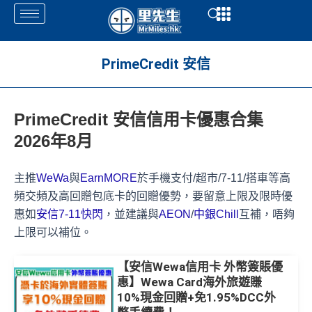
Skip
Open
Open
to
content
PrimeCredit 安信
PrimeCredit 安信信用卡優惠合集
2026年8月
主推
WeWa
與
EarnMORE
於手機支付/超市/7-11/搭車等高
頻交頻及高回贈包底卡的回贈優勢，要留意上限及限時優
惠如
安信7-11快閃
，並建議與
AEON
/
中銀Chill
互補，唔夠
上限可以補位。
【安信Wewa信用卡 外幣簽賬優
惠】Wewa Card海外旅遊賺
10%現金回贈+免1.95%DCC外