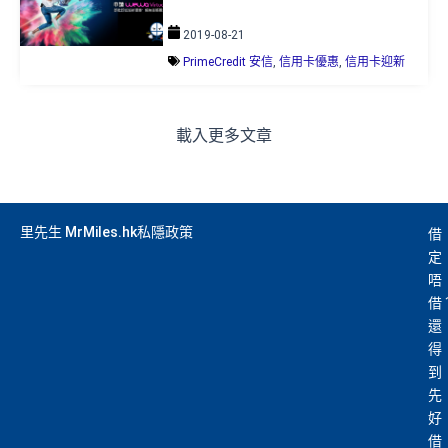
2019-08-21
PrimeCredit 安信
,
信用卡優惠
,
信用卡迎新
載入更多文章
里先生 MrMiles.hk私隱政策
借
定
唔
借
還
得
到
先
好
借