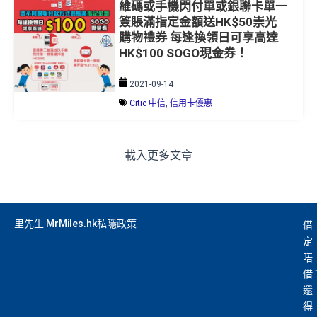
維碼或手機閃付單或銀聯卡單一
簽賬滿指定金額送HK$50崇光
購物禮券 每逢換領日可享高達
HK$100 SOGO現金券！
2021-09-14
Citic 中信
,
信用卡優惠
載入更多文章
里先生 MrMiles.hk私隱政策
借
定
唔
借
還
得