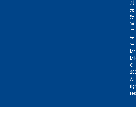
到
先
好
借
里
先
生
Mr.
Mi
©
20
All
rig
re