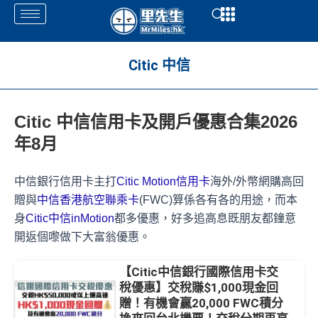
Skip
Open
Open
to
content
Citic 中信
Citic 中信信用卡及開戶優惠合集2026
年8月
中信銀行信用卡主打
Citic Motion信用卡
海外/外幣網購高回
贈與
中信香港航空聯乘卡
(FWC)算係各有各的用途，而本
身
Citic中信inMotion
都多優惠，好多追高息既朋友都鐘意
開返個嚟做下大富翁優惠。
【Citic中信銀行國際信用卡交
稅優惠】交稅賺$1,000現金回
贈！有機會贏20,000 FWC積分