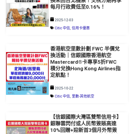
換來回台北機票！交稅分期再享
每月行政費低至0.16%！
2025-12-03
Citic 中信
,
信用卡優惠
香港航空里數計劃 FWC 半價兌
換活動｜信銀國際香港航空
Mastercard®卡專享5折FWC
積分兌換Hong Kong Airlines指
定航點！
2025-10-22
Citic 中信
,
里數-其他航空
【信銀國際大灣區雙幣信用卡】
銀聯雲閃付或人民幣簽賬高達
10%回贈+迎新首3個月外幣簽