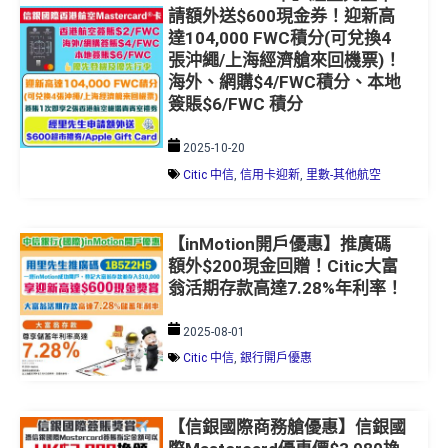
請額外送$600現金券！迎新高
達104,000 FWC積分(可兌換4
張沖繩/上海經濟艙來回機票)！
海外、網購$4/FWC積分、本地
簽賬$6/FWC 積分
2025-10-20
Citic 中信
,
信用卡迎新
,
里數-其他航空
【inMotion開戶優惠】推廣碼
額外$200現金回贈！Citic大富
翁活期存款高達7.28%年利率！
2025-08-01
Citic 中信
,
銀行開戶優惠
【信銀國際商務艙優惠】信銀國