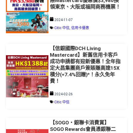
際Mastercard優惠價$3,980換
領東京、大阪或福岡商務機票！
2024-11-07
Citic 中信
,
信用卡優惠
【信銀國際DCH Living
Mastercard】新舊信用卡客戶
成功申請都有迎新優惠！全年指
定大昌集團商戶簽賬賺高達15X
積分(=7.4%回贈)*！永久免年
費！
2024-02-26
Citic 中信
【SOGO・銀聯卡消費賞】
SOGO Rewards會員憑銀聯二