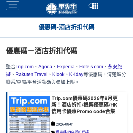
Skip
Open
Open
to
content
優惠碼-酒店折扣代碼
優惠碼－酒店折扣代碼
整合
Trip.com
、
Agoda
、
Expedia
、
Hotels.com
、
永安旅
遊
、
Rakuten Travel
、
Klook
、
KKday
等優惠碼，清楚區分
聯乘/專屬/平台活動碼與疊加上限。
Trip.com優惠碼2026年8月更
新！酒店折扣/機票優惠碼/HK
信用卡優惠Promo code合集
2026-08-01
優惠碼-酒店折扣代碼