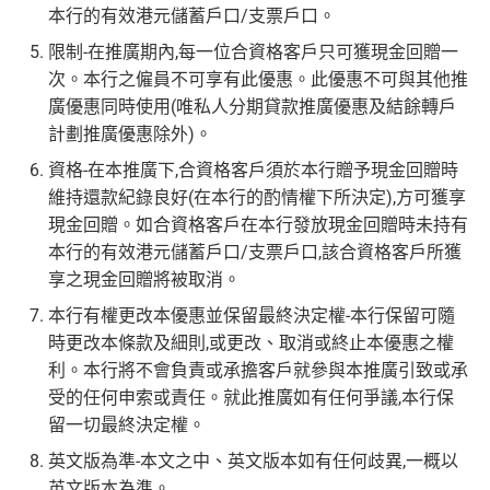
本行的有效港元儲蓄戶口/支票戶口。
限制-在推廣期內,每一位合資格客戶只可獲現金回贈一
次。本行之僱員不可享有此優惠。此優惠不可與其他推
廣優惠同時使用(唯私人分期貸款推廣優惠及結餘轉戶
計劃推廣優惠除外)。
資格-在本推廣下,合資格客戶須於本行贈予現金回贈時
維持還款紀錄良好(在本行的酌情權下所決定),方可獲享
現金回贈。如合資格客戶在本行發放現金回贈時未持有
本行的有效港元儲蓄戶口/支票戶口,該合資格客戶所獲
享之現金回贈將被取消。
本行有權更改本優惠並保留最終決定權-本行保留可隨
時更改本條款及細則,或更改、取消或終止本優惠之權
利。本行將不會負責或承擔客戶就參與本推廣引致或承
受的任何申索或責任。就此推廣如有任何爭議,本行保
留一切最終決定權。
英文版為準-本文之中、英文版本如有任何歧異,一概以
英文版本為準。