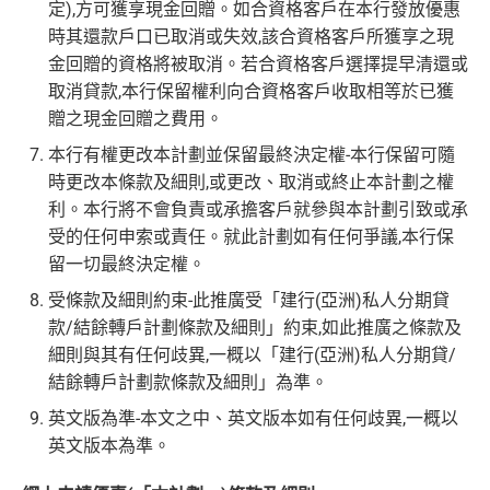
定),方可獲享現金回贈。如合資格客戶在本行發放優惠
時其還款戶口已取消或失效,該合資格客戶所獲享之現
金回贈的資格將被取消。若合資格客戶選擇提早清還或
取消貸款,本行保留權利向合資格客戶收取相等於已獲
贈之現金回贈之費用。
本行有權更改本計劃並保留最終決定權-本行保留可隨
時更改本條款及細則,或更改、取消或終止本計劃之權
利。本行將不會負責或承擔客戶就參與本計劃引致或承
受的任何申索或責任。就此計劃如有任何爭議,本行保
留一切最終決定權。
受條款及細則約束-此推廣受「建行(亞洲)私人分期貸
款/結餘轉戶計劃條款及細則」約束,如此推廣之條款及
細則與其有任何歧異,一概以「建行(亞洲)私人分期貸/
結餘轉戶計劃款條款及細則」為準。
英文版為準-本文之中、英文版本如有任何歧異,一概以
英文版本為準。