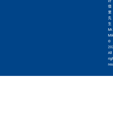
好
借
里
先
生
Mr.
Mil
©
20
All
rig
res