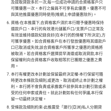
及提取貸款多於一次,每一位成功申請的合資格客戶只
可獲優惠一次。本行之僱員不可享有此優惠。優惠不可
與其他推廣優惠同時使用(唯網上申請優惠除外)。
資格-在本推廣下,合資格客戶須於本行贈予優惠時保持
還款戶口、本行的有效港元儲蓄戶口/支票戶口正常及
有效並維持還款紀錄良好(在本行的酌情權下所決定),方
可獲享優惠。如合資格客戶在本行發放優惠時其還款戶
口已取消或失效,該合資格客戶所獲享之優惠的資格將
被取消。若合資格客戶選擇提早清還或取消貸款,本行
保留權利向合資格客戶收取相等於已獲贈之優惠之費
用。
本行有權更改本計劃並保留最終決定權-本行保留可隨
時更改本條款及細則,或更改、取消或終止本計劃之權
利。本行將不會負責或承擔客戶就參與本計劃引致或承
受的任何申索或責任。就此計劃如有任何爭議,本行保
留一切最終決定權。
受條款及細則約束-此推廣受「建行(亞洲)私人分期貸