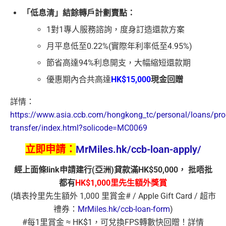
「低息清」結餘轉戶計劃賣點：
1對1專人服務諮詢，度身訂造還款方案
月平息低至0.22%(實際年利率低至4.95%)
節省高達94%利息開支，大幅縮短還款期
優惠期內合共高達
HK$15,000
現金回贈
詳情：
https://www.asia.ccb.com/hongkong_tc/personal/loans/pro
transfer/index.html?solicode=MC0069
立即申請：
MrMiles.hk/ccb-loan-apply/
經上面條link申請建行(亞洲)貸款滿HK$50,000， 批唔批
都有
HK$1,000里先生額外
獎賞
(填表拎里先生額外 1,000 里賞金# / Apple Gift Card / 超市
禮券：
MrMiles.hk/ccb-loan-form
)
#每1里賞金 ≈ HK$1，可兌換FPS轉數快回贈！詳情