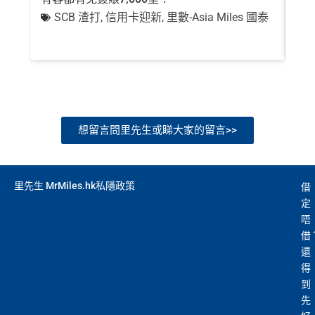
SCB 渣打
,
信用卡迎新
,
里數-Asia Miles 國泰
+
想留言問里先生或睇大家的留言>>
里先生 MrMiles.hk私隱政策
借
定
唔
借
還
得
到
先