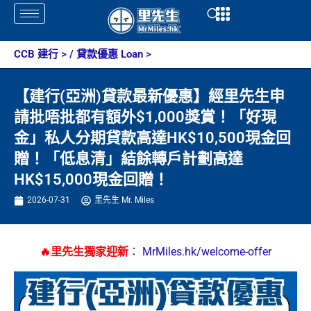
Skip
Open
Open
to
content
CCB 建行
> /
貸款優惠 Loan
>
【建行(亞洲)貸款最新優惠】經里先生申
請批唔批都有額外$1,000獎賞！「好現
金」私人分期貸款高達HK$10,500現金回
贈！「低息清」結餘轉戶計劃高達
HK$15,000現金回贈！
2026-07-31
里先生 Mr. Miles
🔥里先生獨家迎新
：
MrMiles.hk/welcome-offer