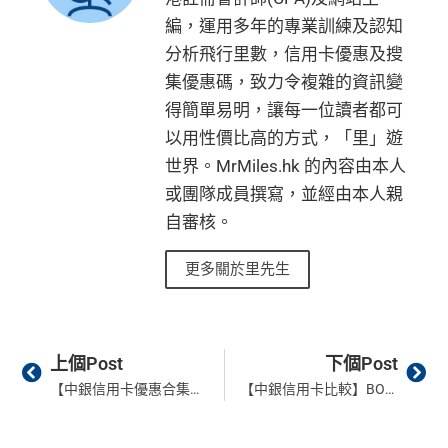
編，運用多年的專業訓練及認知
分析飛行里數，信用卡優惠及搜
集優惠碼，致力令複雜的資訊變
得簡單易明，讓每一位讀者都可
以用性價比高的方式，「里」遊
世界。MrMiles.hk 的內容由本人
或團隊成員撰寫，並經由本人親
自審核。
更多關於里先生
Prev
Ne
上個Post
下個Post
【中銀信用卡優惠合集】中銀信用卡 BoC Pay+ 全年優惠2026 (8月更新)
【中銀信用卡比較】BOC信用卡邊張好？中國銀行信用卡攻略 迎新/冷河期分析Hotline