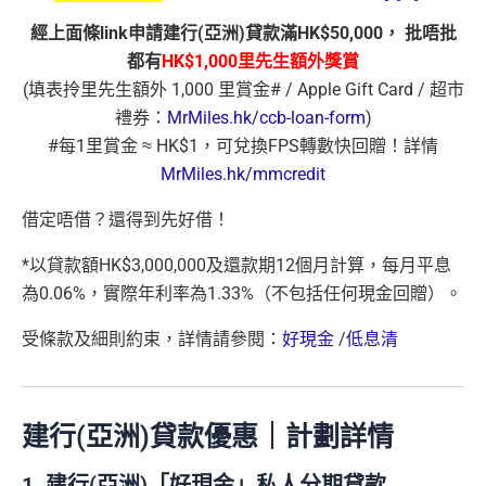
經上面條link申請建行(亞洲)貸款滿HK$50,000， 批唔批
都有
HK$1,000里先生額外
獎賞
(填表拎里先生額外 1,000 里賞金# / Apple Gift Card / 超市
禮券：
MrMiles.hk/ccb-loan-form
)
#每1里賞金 ≈ HK$1，可兌換FPS轉數快回贈！詳情
MrMiles.hk/mmcredit
借定唔借？還得到先好借！
*以貸款額HK$3,000,000及還款期12個月計算，每月平息
為0.06%，實際年利率為1.33%（不包括任何現金回贈）。
受條款及細則約束，詳情請參閱：
好現金
/
低息清
建行(亞洲)貸款優惠｜計劃詳情
1. 建行(亞洲)「好現金」私人分期貸款