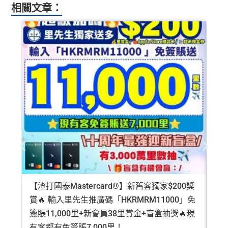
相關文章：
【渣打國泰Mastercard®】新舊客獨家$200獎
AE
賞🔥 輸入里先生推廣碼「HKRMRM11000」免
登記
簽賬11,000里+新會員38里賞金+盲盒抽獎🔥現
萬高
有客都有免簽賬7,000里！
有