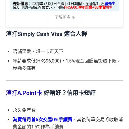
m
每月簽賬積分自動兌換去AM戶口，免除
信用卡積分換
迎新優惠
：2026年7月31日至8月31日期間，全新客戶經
里先生
使費，每曆月首HK$40,000手續費全免再延長到2026
成功申請+完成簽賬要求，可賺
HK$600現金回贈+88里賞金#
里數
啱晒唔想煩嘅里友
年7月31日，兼享長達56日免息期
@每1里賞金 ≈ HK$1，可兌換FPS轉數快回贈！詳情
Mr
了解更多
一樣食到渣打信用卡優惠及Mastercard優惠
Miles.hk/mmcredit
而3個月免息分期繼續無次數限制，做幾多次HK$500
✅
優點
以上旅行及其他零售簽賬都可以，只要喺SC Mobile A
❎
缺點
渣打Simply Cash Visa 適合人群
pp或者online banking選3個月分期就可以即時分期呀！
🎁迎新禮遇
指定商戶簽賬高達
5%
簽賬回贈(回贈上限HK$3,000，
首年免年費
網上ebanking繳費無積分
唔儲里數，想一卡走天下
簽HK$60,000先到頂)
申請網址：
MrMiles.hk/simply-cash-apply
簽賬都可以儲會籍！合資格簽賬滿HK$500,000可賺高
年薪要求低(HK$96,000)，1.5%現金回贈無簽賬下限，
不設外幣交易費、現金透支服務費
達100馬可孛羅會會籍積分 (以簽賬賺取，以前只能夠
2026年7月31日至8月31日期間，全新渣打信用卡客戶*
查看更多信用卡詳情及分析...
簽幾多都有
用飛行嚟賺取)
成功申請+完成指定任務，可賺
HK$600現金回贈
💰+
88
年薪要求只需HK$96,000，學生、主婦都申請得！
里賞金#
：
食肆、酒店及海外簽賬HK$4 = 1里！勁抵無上限賺里
❎缺點
數食飯卡！(2024年6月8日起)
渣打A.Point卡
好唔好？信用卡短評
國泰、香港快運合資格簽賬HK$3＝1里
項
現金
任務細節
5%指定商戶簽賬
上限為全年HK$60,000
，
回贈上限HK
目
回贈
換里數免手續費
$3,000，
隨後可享0.56%
。
永久免年費
每月簽賬積分自動兌換去AM戶口，免除
信用卡積分換
除咗指定商戶簽賬，其他簽賬只得0.56%簽賬回贈
信
里數
啱晒唔想煩嘅里友
淘寶每月首5次交易0%手續費
，其後每筆交易將收取消
用
每個戶口之現金回贈換領金額最低為港幣50元
費金額的1.5%作為手續費
HK$6
一樣食到渣打信用卡優惠及Mastercard優惠