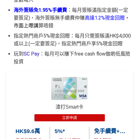
✈️ 1,000,000里數大獎 (夠換4張歐洲商務艙 及 4張日本
0獎賞+新會員38
里賞金
@
❗️【由里先生派出】
海外簽賬免1.95%手續費
：每月簽賬滿指定金額(一定
商務艙來回機票^^)；
B. 渣打信用卡
現有
客戶：
✅成功批卡後首兩個月內，簽滿指定金額可以賺以下
要簽足)，海外簽賬無手續費仲賺
高達1.2%現金回贈
，
🍎 超過HK$200萬Apple Gift Card (面值 HK$10,000/ H
迎新里數：
市面上嚟講
算唔錯
K$5,000/ HK$2,000)；
渣打信用卡現有客戶**一定要
經里先生指定連結+輸入
簽HK$5,000：賺高達10,000里數(HK$0.5=1里)
指定熱門商戶5%現金回贈：每月只需簽賬滿HK$4,000
🧳 國泰 x Samsonite 20吋限量版行李箱；
里先生推廣碼「HKRMRM11000」
申請渣打國泰Mast
簽HK$40,000：賺高達40,000里數(HK$1=1里)
或以上(一定要簽足)，指定熱門商戶享5%現金回贈
ercard：
MrMiles.hk/cathay-card-apply
🍽️ LUBUDS 3個月會籍及價值HK$1,000現金券；
簽HK$110,000：
賺高達120,000里數
(HK$0.91=
玩到
SC Pay
：每月可以賺下free cash flow做啲低風險
✅免簽賬迎新：
開卡
加碼
送7,000里數！
💰 不同里數獎賞，
保證最少帶走2,000里
！
1里)
投資
✅申請完填
MrMiles.hk/cathay-card-form
賺多
HK$20
「盲盒」推廣期：2026年7月31日至9月20日 抽獎詳情：
基本里數同埋近新里數存入時間有啲唔同，詳情睇返
渣打
0獎賞+新會員38
里賞金
@
❗️【由里先生派出】
www.sc.com/hk/cxluckydrawr3
條款細則：
https://av.sc.c
Asia Miles迎新
攻略。
om/hk/content/docs/hk-cc-cx-luckydraw-r3-tnc.pdf
C. 《超級10周年限定版》盲盒：
申請連結：
MrMiles.hk/cathay-card-appl
額外里數將會於信用卡獲發出後5個月內加入指定的國
🎁不論全新信用卡客戶*定現有信用卡客戶**推廣期內成功
泰會員賬戶內。
y
申請渣打國泰Mastercard後，即可自動參加盲盒抽獎，並
渣打Smart卡
國泰新會員登記：
MrMiles.hk/new-am
（做咗會員先申
(全新信用卡客戶*經
里先生
指定連結申請+
輸入推廣碼「H
於10月11日或之前獲批卡更保證100%有獎！盲盒獎賞超
請到渣打國泰卡）
立即申請
KRMRM11000」
免簽賬送多HK$200獎賞+里先生派出38
豐富，有過萬份獎品、 合共3,000萬里數等你抽：
新會員里賞金@+11,000里數
❗️
舊客免簽賬加碼送7,000里❗️
B. 渣打信用卡
現有
客戶：
HK$9.6萬
5%*
免手續費+0.56%
✈️ 1,000,000里數大獎 (夠換4張歐洲商務艙 及 4張日本
如果用
iPhone/Mac的話會有Adblock
，請你改返啲Settin