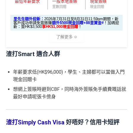
最低年薪要求
一般本地簽賬
現金簽賬
商務艙來回機票^^)；
g再申請：
MrMiles.hk/adblock/
)
里數回贈
現金回贈
渣打信用卡現有客戶**一定要
經里先生指定連結+輸入
🍎 超過HK$200萬Apple Gift Card (面值 HK$10,000/ H
申請完填Form賺多HK$200獎賞+新會員38
里先生推廣碼「HKRMRM11000」
申請渣打國泰Mast
里先生額外迎新：
2026年7月31日至8月31日11:59pm期間，新
K$5,000/ HK$2,000)；
里賞金@：
MrMiles.hk/cathay-card-for
ercard：
MrMiles.hk/cathay-card-apply
客戶成功申請免簽賬賺
額外$500現金回贈+88里賞金#
！
加碼迎
新：簽HK$3,500
享HK$1,000現金回贈
！
🧳 國泰 x Samsonite 20吋限量版行李箱；
m
✅免簽賬迎新：
開卡
加碼
送7,000里數！
了解更多
🍽️ LUBUDS 3個月會籍及價值HK$1,000現金券；
✅申請完填
MrMiles.hk/cathay-card-form
賺多
HK$20
@每1里賞金 ≈ HK$1，可兌換FPS轉數快回贈！詳情
Mr
💰 不同里數獎賞，
保證最少帶走2,000里
！
0獎賞+新會員38
里賞金
@
❗️【由里先生派出】
Miles.hk/mmcredit
渣打Smart 適合人群
🎁迎新禮遇
✅
優點
「盲盒」推廣期：2026年7月31日至9月20日 抽獎詳情：
C. 《超級10周年限定版》盲盒：
www.sc.com/hk/cxluckydrawr3
條款細則：
https://av.sc.c
渣打Smart 卡迎新｜賺高達
HK$1,500
獎賞
年薪要求低(HK$96,000)，學生、主婦都可以當做入門
🎁不論全新信用卡客戶*定現有信用卡客戶**推廣期內成功
om/hk/content/docs/hk-cc-cx-luckydraw-r3-tnc.pdf
首年免年費
+88里賞金#
現金回贈卡
申請渣打國泰Mastercard後，即可自動參加盲盒抽獎，並
申請連結：
MrMiles.hk/cathay-card-appl
簽賬都可以儲會籍！合資格簽賬滿HK$500,000可賺高
於10月11日或之前獲批卡更保證100%有獎！盲盒獎賞超
y
想網上簽賬時避到CBF，同時海外簽賬免手續費嘅話就
達100馬可孛羅會會籍積分 (以簽賬賺取，以前只能夠
里先生額外迎新：
2026年7月31日至8月31日11:59pm
豐富，有過萬份獎品、 合共3,000萬里數等你抽：
最好申請呢張卡傍身
用飛行嚟賺取)
(全新信用卡客戶*經
里先生
指定連結申請+
輸入推廣碼「H
期間
，新客戶經里先生成功申請賺
額外HK$500簽賬回
✈️ 1,000,000里數大獎 (夠換4張歐洲商務艙 及 4張日本
食肆、酒店及海外簽賬HK$4 = 1里！勁抵無上限賺里
KRMRM11000」
免簽賬送多HK$200獎賞+里先生派出38
贈
，獎賞由渣打提供。
商務艙來回機票^^)；
數食飯卡！
新會員里賞金@+11,000里數
❗️
舊客免簽賬加碼送7,000里❗️
信用卡基本迎新：全新渣打信用卡客戶批卡後首1個月
渣打Simply Cash Visa
好唔好？信用卡短評
如果用
iPhone/Mac的話會有Adblock
，請你改返啲Settin
🍎 超過HK$200萬Apple Gift Card (面值 HK$10,000/ H
國泰、香港快運合資格簽賬HK$3＝1里
簽賬滿HK$3,500就有
HK$1,000簽賬回贈【渣打加碼
g再申請：
MrMiles.hk/adblock/
)
K$5,000/ HK$2,000)；
🔥】