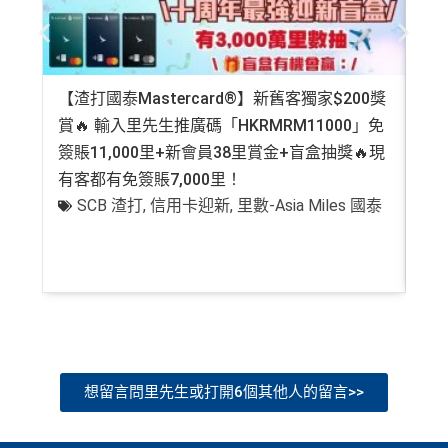
【渣打國泰Mastercard®】新舊客獨家$200獎
AE
賞🔥 輸入里先生推廣碼「HKRMRM11000」免
登記
簽賬11,000里+新會員38里賞金+盲盒抽獎🔥現
萬高
有客都有免簽賬7,000里！
有
SCB 渣打
,
信用卡迎新
,
里數-Asia Miles 國泰
+
想留言問里先生或打開6個其他人的留言>>