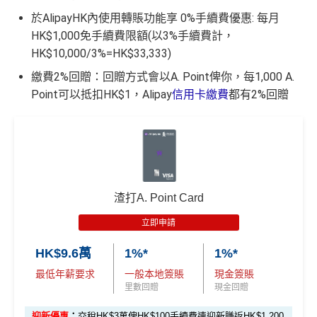
卡
首2個月內簽賬滿 HK$8,000
網上ebanking繳費/交保費無回贈
00
於AlipayHK內使用轉賬功能享 0%手續費優惠: 每月
迎
❎
缺點
成功申請信用卡3個月0息「月結單分期」計劃後，每
HK$1,000免手續費限額(以3%手續費計，
新
港幣180元之簽賬分期金額，渣打將扣除港幣1元現金
HK$10,000/3%=HK$33,333)
回贈。 如未合資格賺取現金回贈之簽賬，渣打亦將每
網上ebanking繳費無積分
里
繳費2%回贈：回贈方式會以A. Point俾你，每1,000 A.
申請完填Form
MrMiles.hk/simply-ca
港幣180元之簽賬分期金額扣除港幣1元現金回贈。如
賞
88 里
Point可以抵扣HK$1，Alipay
信用卡繳費
都有2%回贈
sh-form
（由里先生派出🎯38新會員
渣打「360 °全面賞」現金回贈結餘不足， 會以負數顯
查看更多信用卡詳情及分析...
金
賞金#
+成功批卡50額外里賞金）
示。
#
無得儲里數 (Sorry，我知off-topic但對我嚟講真係)
HK$6
00 + 8
查看更多信用卡詳情及分析...
高達合共可賺：
8 里賞
渣打A. Point Card
金#
立即申請
HK$9.6萬
1%*
1%*
*全新信用卡客戶為現時並未持有及於現時所申請渣打信用卡主卡批核日
期起計之過去6個月內沒有取消任何由渣打銀行(香港)有限公司發行之渣
最低年薪要求
一般本地簽賬
現金簽賬
#38新會員+成功
打信用卡或MANHATTAN信用卡主卡之申請人。
里數回贈
現金回贈
批卡派出50額外里賞金。每1里賞金 ≈ HK$1，可兌換FPS
迎新優惠
：
交稅HK$3萬俾HK$100手續費連迎新賺返HK$1,200