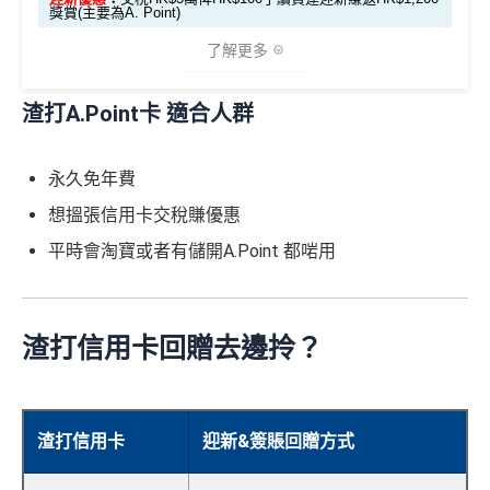
轉數快回贈！詳情
MrMiles.hk/mmcredit
獎賞(主要為A. Point)
✅優點
了解更多
本地港幣簽賬
無上限
現金回贈1.5% ，適合鐘意一卡走
渣打A.Point卡 適合人群
天涯嘅朋友
🎁迎新禮遇
海外簽賬2%回贈，扣咗1.95%手續費都仲有0.05%回
好抵！交稅HK$3萬俾HK$100手續費連迎新賺返HK$1,20
永久免年費
贈
0！
想搵張信用卡交稅賺優惠
Visa Card，
渣打信用卡優惠
有時只做Visa exclusive pr
新客戶成功申請(未曾有Q Credit Card，有其他渣打卡
omotion，Mastercard無份，可以食盡突發
平時會淘寶或者有儲開A.Point 都啱用
無問題)及批核賺500,000 A. Point(相等於HK$500）
首年寫到明豁免年費
成功啓動實體A. Point信用卡及完成首筆任何交易賺20
❎缺點
0,000 A. Point(相等於HK$200）
渣打信用卡回贈去邊拎？
通過AlipayHK應用程式進行指定簽賬交稅，每HK$1賺
網上ebanking繳費/交保費無回贈
高達20 A. Point上限賺600,000 A.Point (相等於HK$60
0）
無得儲里數 (Sorry囉，我知off-topic但對我嚟講真係)
渣打信用卡
迎新&簽賬回贈方式
交HK$3萬稅已經可以賺到600,000 A. Point
查看更多信用卡詳情及分析...
Alipay綁渣打A. Point卡交稅手續費為1% (比其