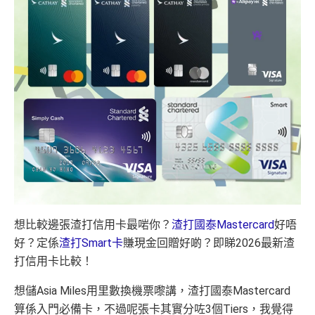
想比較邊張渣打信用卡最啱你？
渣打國泰Mastercard
好唔
好？定係
渣打Smart卡
賺現金回贈好啲？即睇2026最新渣
打信用卡比較！
想儲Asia Miles用里數換機票嚟講，渣打國泰Mastercard
算係入門必備卡，不過呢張卡其實分咗3個Tiers，我覺得