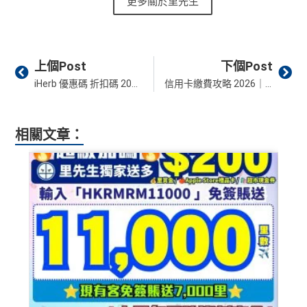
更多關於里先生
Prev
Ne
上個Post
下個Post
iHerb 優惠碼 折扣碼 2026年8月︱最新 discount code 低至8折！仲有信用卡優惠碼及Promo code！
信用卡繳費攻略 2026｜交差餉/電費/水費/煤氣費/管理費 優惠方法 賺回贈教學 (附AlipayHK/WeChat Pay/雲閃付 手續費一覽)
相關文章：