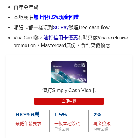
換里數免手續費
首年免年費
🧳 國泰 x Samsonite 20吋限量版行李箱；
申請完填Form賺多HK$200獎賞+新會員38
申請完填Form
MrMiles.hk/smart-card-form
賺多
88里
每月簽賬積分自動兌換去AM戶口，免除
信用卡積分換
賞金#
（由里先生派出🎯38新會員+成功批卡50額外里
里賞金@：
MrMiles.hk/cathay-card-for
本地簽賬
無上限1.5%現金回贈
🍽️ LUBUDS 3個月會籍及價值HK$1,000現金券；
里數
啱晒唔想煩嘅里友
賞金）
m
💰 不同里數獎賞，
保證最少帶走2,000里
！
呢張卡都一樣玩到
SC Pay
賺埋free cash flow
一樣食到渣打信用卡優惠及Mastercard優惠
加總以上，迎新可賺
HK$1,500現金回贈+88里賞金#！
@每1里賞金 ≈ HK$1，可兌換FPS轉數快回贈！詳情
Mr
Visa Card嚟，
渣打信用卡優惠
有時只做Visa exclusive
❎
缺點
「盲盒」推廣期：2026年7月31日至9月20日 抽獎詳情：
Miles.hk/mmcredit
promotion，Mastercard無份，食到突發優惠
#38新會員+成功批卡派出50額外里賞金。每1里賞金 ≈ HK
www.sc.com/hk/cxluckydrawr3
條款細則：
https://av.sc.c
✅
優點
$1，可兌換FPS轉數快回贈！詳情
MrMiles.hk/mmcredit
om/hk/content/docs/hk-cc-cx-luckydraw-r3-tnc.pdf
網上ebanking繳費無積分
指定商戶5%簽賬回贈同基本簽賬都增加咗簽賬門檻，但
申請連結：
MrMiles.hk/cathay-card-appl
簽得夠HK$15,000的話基本回贈上到1.2%：
y
首年免年費
查看更多信用卡詳情及分析...
簽賬都可以儲會籍！合資格簽賬滿HK$500,000可賺高
每月簽賬滿HK$4,000(一定要簽足先有)：
指定商戶
5%
(全新信用卡客戶*經
里先生
指定連結申請+
輸入推廣碼「H
達100馬可孛羅會會籍積分 (以簽賬賺取，以前只能夠
現金回贈
+
其他合資格簽賬無上限
0.56%簽賬回贈
KRMRM11000」
免簽賬送多HK$200獎賞+里先生派出38
渣打Simply Cash Visa卡
用飛行嚟賺取)
新會員里賞金@+11,000里數
❗️
舊客免簽賬加碼送7,000里❗️
每月簽夠HK$15,000或以上：
指定商戶
5%現金回贈
+其
立即申請
食肆、酒店及海外簽賬HK$4 = 1里！勁抵無上限賺里
如果用
iPhone/Mac的話會有Adblock
，請你改返啲Settin
他合資格簽賬無上限
1.2%簽賬回贈
數食飯卡！(2024年6月8日起)
g再申請：
MrMiles.hk/adblock/
)
HK$9.6萬
1.5%
2%
❎優點
國泰、香港快運合資格簽賬HK$3＝1里
最低年薪要求
一般本地簽賬
現金簽賬
申請完填Form賺多HK$200獎賞+新會員38
里數回贈
現金回贈
換里數免手續費
里賞金@：
MrMiles.hk/cathay-card-for
SC PAY
先轉數後找數：經 FPS轉數俾親友或繳交日常