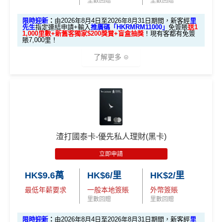
里數回贈
里數回贈
HKRMRM11000
里先生推廣碼：
複製
限時迎新
：
由2026年8月4日至2026年8月31日期間，新客經
里
先生
指定連結申請+輸入
推廣碼「HKRMRM11000」
免簽賬
送1
1,000里數+新舊客獨家$200獎賞+盲盒抽獎
！現有客都有免簽
賬7,000里！
✅申請完填
MrMiles.hk/cathay-card-form
賺多
HK$20
0獎賞+新會員38
里賞金
@
❗️【由里先生派出】
了解更多
✅成功批卡後首兩個月內，簽滿指定金額可以賺以下
迎新里數：
🎁迎新禮遇
簽HK$5,000：賺高達10,000里數(HK$0.5=1里)
A. 渣打信用卡
全新
客戶迎新
簽HK$40,000：賺高達20,000里數(HK$2=1里)
簽HK$110,000：
賺高達40,000里數
(HK$2.75=1
渣打國泰卡-優先私人理財(黑卡)
優惠期：2026年8月1日至2026年8月31日
里)
立即申請
✅經里先生指定連結+輸入里先生推廣碼「HKRMRM1
基本里數同埋近新里數存入時間有啲唔同，詳情睇返
渣打
1000」
申請渣打國泰Mastercard：
MrMiles.hk/cathay-
Asia Miles迎新
攻略。
HK$9.6萬
HK$6/里
HK$2/里
card-apply
，成功批卡後，新客免簽賬先送
11,000里數
最低年薪要求
一般本地簽賬
外幣簽賬
❗️
額外里數將會於信用卡獲發出後5個月內加入指定的國
里數回贈
里數回贈
泰會員賬戶內。
HKRMRM11000
里先生推廣碼：
複製
限時迎新
：
由2026年8月4日至2026年8月31日期間，新客經
里
國泰新會員登記：
MrMiles.hk/new-am
（做咗會員先申