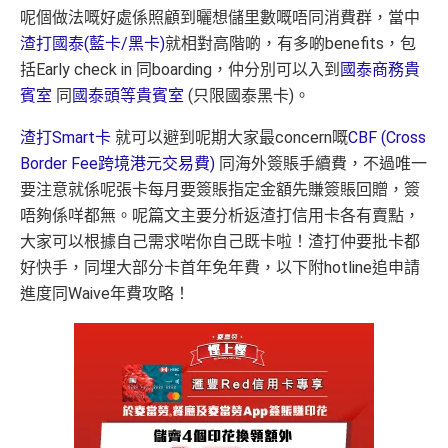
呢個做法嘅好處係照顧到曬想儲里數嘅唔同消費群，當中
渣打國泰(藍卡/黑卡)
就相對高階啲，有多啲benefits，包
括Early check in 同boarding，仲分別可以入到
國泰商務貴
賓室
同
國泰頭等貴賓室
(只限國泰黑卡)。
渣打Smart卡
就可以避到呢期大家最concern嘅
CBF (Cross
Border Fee跨境港元交易費)
同海外簽賬手續費，不過唯一
要注意就係呢張卡每月要簽賬指定金額先賺簽賬回贈，簽
唔夠係咩都無。呢篇文主要分析返渣打信用卡各有賣點，
大家可以根據自己需求啱你自己既卡啦！渣打仲要批卡都
好快手，同埋大部分卡首年免年費，以下附hotline追申請
進度同Waive年費攻略！