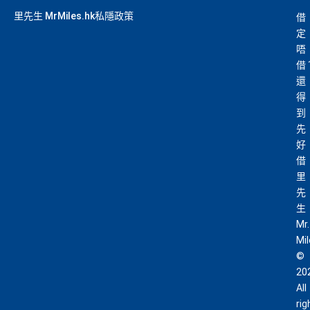
里先生 MrMiles.hk私隱政策
借
定
唔
借
還
得
到
先
好
借
里
先
生
Mr.
Mi
©
20
All
rig