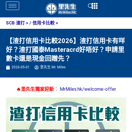
Skip
Open
Open
to
content
SCB 渣打
> /
信用卡比較
>
【渣打信用卡比較2026】渣打信用卡有咩
好？渣打國泰Masteracrd好唔好？申請里
數卡還是現金回贈先？
2026-05-01
里先生 Mr. Miles
🔥里先生獨家迎新
：
MrMiles.hk/welcome-offer