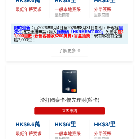
HK$9.6萬
HK$6/里
HK$4/里
最低年薪要求
一般本地簽賬
外幣簽賬
里數回贈
里數回贈
限時迎新
：
由2026年8月4日至2026年8月31日期間，新客經
里
先生
指定連結申請+輸入
推廣碼「HKRMRM11000」
免簽賬
送1
1,000里數+新舊客獨家$200獎賞+盲盒抽獎
！現有客都有免簽
賬7,000里！
了解更多
🎁迎新禮遇
A. 渣打信用卡
全新
客戶迎新
渣打國泰卡-優先理財(藍卡)
優惠期：2026年8月4日至2026年8月31日
立即申請
✅經里先生指定連結+輸入里先生推廣碼「HKRMRM1
1000」
申請渣打國泰Mastercard：
MrMiles.hk/cathay-
HK$9.6萬
HK$6/里
HK$3/里
card-apply
，成功批卡後，新客免簽賬先送
11,000里數
最低年薪要求
一般本地簽賬
外幣簽賬
❗️