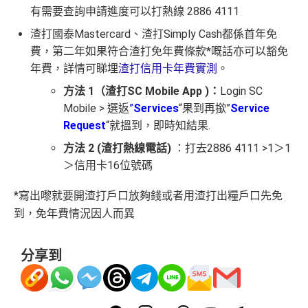
A. Point Card (前稱Q Credit Card) 之信用卡用
有需要查詢申請進度可以打熱線 2886 4111
戶可享可享每月首5筆淘寶消費免手續費優惠，
渣打國泰Mastercard、渣打Simply Cash都係首年免
其後每筆交易將收取消費金額的1.5%作為手續
費，第二年如果符合渣打免年費條款*嘅話亦可以豁免
費
年費，詳情可睇埋
渣打信用卡年費實測
。
於AlipayHK內使用轉賬功能享 0%手續費優惠:
方法 1（渣打SC Mobile App )：
Login SC
每月HK$1,000免手續費限額(以3%手續費計，
Mobile > 選返
”
Services
“果到再撳”
Service
HK$10,000/3%=HK$33,333)
Request
“就搵到，即時知結果.
於每個
自然月
內，已進行高級認證的A. Point C
方法 2 (渣打熱線電話)
：打去2886 4111 >1＞1
ard客戶使用A. Point Card 透過AlipayHK 進行轉
＞信用卡16位號碼
賬至其他AlipayHK 賬戶(轉賬方法包括派利是、
即時轉賬、WhatsApp、轉數快或SMS)，可享
*寫出嚟就要開渣打戶口放夠錢或者用渣打出糧戶口先免
合共每個月高達HK$1,000 免手續費限額。超出
到，免年費情況因人而異
相關限額部分之A. Point Card手續費為1.5%。
繳費都有2%回贈:
分享到
回贈方式會以A. Point俾你，每1,000 A. Point可
以抵扣HK$1，Alipay
信用卡繳費
都有2%回贈，詳
情記得睇埋內文