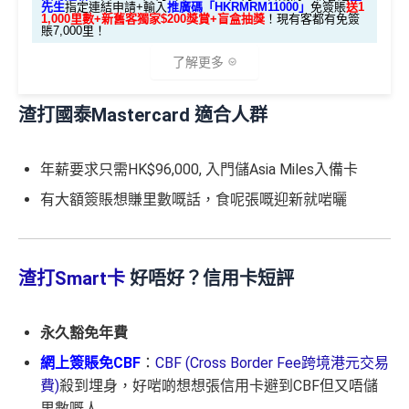
先生
指定連結申請+輸入
推廣碼「HKRMRM11000」
免簽賬
送1
1,000里數+新舊客獨家$200獎賞+盲盒抽獎
！現有客都有免簽
請到渣打國泰卡）
賬7,000里！
✅申請完填
MrMiles.hk/cathay-card-form
賺多
HK$20
0獎賞+新會員38
里賞金
@
❗️【由里先生派出】
B. 渣打信用卡
現有
客戶：
了解更多
✅成功批卡後首兩個月內，簽滿指定金額可以賺以下
迎新里數：
渣打國泰Mastercard 適合人群
渣打信用卡現有客戶**一定要
經里先生指定連結+輸入
🎁迎新禮遇
里先生推廣碼「HKRMRM11000」
申請渣打國泰Mast
簽HK$5,000：賺高達10,000里數(HK$0.5=1里)
ercard：
MrMiles.hk/cathay-card-apply
A. 渣打信用卡
全新
客戶迎新
簽HK$40,000：賺高達30,000里數(HK$1.33=1
年薪要求只需HK$96,000, 入門儲Asia Miles入備卡
里)
✅免簽賬迎新：
開卡
加碼
送7,000里數！
有大額簽賬想賺里數嘅話，食呢張嘅迎新就啱曬
優惠期：2026年8月1日至2026年8月31日
簽HK$110,000：
賺高達100,000里數
(HK$1.1=1
✅申請完填
MrMiles.hk/cathay-card-form
賺多
HK$20
里)
0獎賞+新會員38
里賞金
@
❗️【由里先生派出】
✅經里先生指定連結+輸入里先生推廣碼「HKRMRM1
1000」
申請渣打國泰Mastercard：
MrMiles.hk/cathay-
渣打Smart卡
好唔好？信用卡短評
C. 《超級10周年限定版》盲盒：
基本里數同埋近新里數存入時間有啲唔同，詳情睇返
渣打
card-apply
，成功批卡後，新客免簽賬先送
11,000里數
Asia Miles迎新
攻略。
❗️
🎁不論全新信用卡客戶*定現有信用卡客戶**推廣期內成功
永久豁免年費
申請渣打國泰Mastercard後，即可自動參加盲盒抽獎，並
額外里數將會於信用卡獲發出後5個月內加入指定的國
HKRMRM11000
里先生推廣碼：
複製
於10月11日或之前獲批卡更保證100%有獎！盲盒獎賞超
泰會員賬戶內。
網上簽賬免CBF
：
CBF (Cross Border Fee跨境港元交易
豐富，有過萬份獎品、 合共3,000萬里數等你抽：
費)
殺到埋身，好啱啲想想張信用卡避到CBF但又唔儲
國泰新會員登記：
MrMiles.hk/new-am
（做咗會員先申
✅申請完填
MrMiles.hk/cathay-card-form
賺多
HK$20
里數嘅人
請到渣打國泰卡）