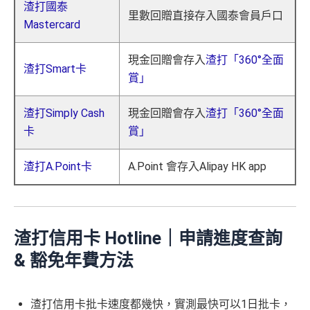
渣打國泰
他信用卡低高達1.5%)，交HK$3萬啫係有HK$3
里數回贈直接存入國泰會員戶口
Mastercard
00手續費
一次性繳交雜費免手續費優惠(回贈上限HK$200)
現金回贈會存入
渣打「360°全面
渣打Smart卡
賞」
加總以上，再扣減返用
Ali
p
ay交稅手續費(交HK$3萬稅手
續費HK$300-HK$200交雜費免手續費贈)，淨賺返
HK$1,2
渣打Simply Cash
現金回贈會存入
渣打「360°全面
00
！A. Point相當易用，只需要用Alipay消費就可以1,000
A. Point=HK$1即時抵扣簽賬
* 每月用戶的「基本A. Poin
卡
賞」
t」單筆交易最高可獲得50,000 A. Point，單日最高可獲得
100,000 A. Point，單月最高可獲得 500,000 A. Point。每
渣打A.Point卡
A.Point 會存入Alipay HK app
月用戶通過 AlipayHK應用程式的「額外 A. Point」每個活
動期內最高可獲 600,000 A. Point， 簽賬推廣期內最高可
獲2,400,000 A. Point。
✅優點
渣打信用卡 Hotline｜
申請進度查詢
& 豁免年費方法
永久免年費
淘寶0%手續費*(每月首5次交易）:
渣打信用卡批卡速度都幾快，實測最快可以1日批卡，