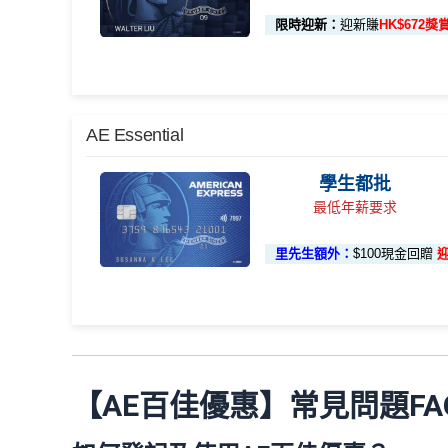
首3個月內成功簽賬滿HK$10,000: 享
HK$700簽
上述 HK$8,000 本
144萬積
首6個月內
累積簽賬滿HK$6萬有
66萬
段已登記)
限時迎新：
迎新賺
HK$672獎
基本卡批核後首3個月內每HK$1=5美國運通積分
分簽賬
額外
66萬積分
本地簽賬2X積分，簽賬HK
以Pay with points max每260＝$1^可
🎯 第三階段：額外迎新簽賬獎賞 (累積簽滿 HK$30,000 
迎新
application
險，用呢個offer都抵！
🎁
迎新禮遇
88里賞
申請完填Form
MrMiles.hk/ap-form
累積總簽賬滿 HK$3
賺多
申請完填Form
MrMiles.hk/pc-form
賺
多
88里賞金
額外迎新獎賞
AE Essential
金#
金）
外簽賬）
加總以上，迎新合共高達
HK$1,923
獎賞+
88里賞金
®
AE Blue Cash
信用卡迎新賺回
學生都批
本地簽賬 6X + 基本 3X
• 首 HK$7,000 享 
#每1里賞金 ≈ HK$1，可兌換FPS轉數快回贈！詳情
M
(
以上迎新連同基本積分合共有
高達1,440,000 AE
最低年薪要求
由2026年8月1日至8月31日期間，迎新簽HK$6,000
• 餘下 HK$5,000 
✅
優點
HK$12,000 本地簽賬)
同埋
88里賞金#
(由里先生派出)。
現有美國運通基本
首2個月內累積簽賬滿HK$6,000賺
HK$500簽賬回
先生派出)
迎新資格：現時持有或於申請日期起計過去 
里先生額外：
$100現金回贈
外幣簽賬 10.75X
額外外幣簽賬 HK$10,
(第一階段
卡（不包括美國運通白金卡/半島白金卡）之基本卡會
飲食優惠全集：
AE美膳會及餐廳優惠合集
首3個月成功增值iPhone 或 Apple watch內八達通
已登記)
HK$10,000上限)
優惠活動更新：
AE信用卡優惠合集
基本簽賬1.2%：
HK$72簽賬回贈
⭐️ 手機八達通增值獎賞 + 里先生額外賞 ⭐️
AE白金
（主卡及附屬卡）
Cafe Deco Group指定
申請完填Form
MrMiles.hk/bc-form
賺多
88里賞金
AE Essential信用卡迎新
卡迎新
現有客戶迎新優惠詳情
/ 星期五至日：2-12人有75折
用基本卡或附屬卡為手機八達
加總以上，
合共賺HK$672簽賬回贈+88里賞金#
#每
項目
【AE百佳優惠】常見問題FA
八達通增值回贈
（主卡）
美心指定中西食府惠顧晚膳堂食自主餐牌食品
Watch / Android
edit
-12人有75折
✅
優點
HK$50