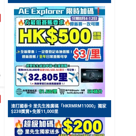
渣打國泰卡 里先生推廣碼「HKRMRM11000」獨家
$238獎賞+免簽11,000里