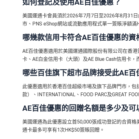
如何登記及使用AE百佳優惠？
迎新項目
條件(於首2個月
首3個月內
用基本卡或附屬卡為手機八達通包括i
（主卡及附屬卡）
惠顧聘珍樓、名都酒樓及名都
申請完填 Form
MrMi
簽賬回
里先生額外賞
00
會員 + 成功批卡 50 額
（主卡及附屬卡）
Mira Dining 旗下指定餐廳國金軒
贈
美國運通卡會員須於2026年7月7日至2026年8月
所有回贈直接以現金形式直接入落信用卡statemen
餐牌食品外賣自取低至75折
里先生額外現金
(
申請連結：
市、PNS eShop網站或流動應用程式單一簽賬淨額滿H
本地港幣及外幣簽賬無上限現金回贈1.2%
免簽賬，7個工
76萬積
首6個月內
累積簽賬滿HK$6萬有
32萬積
（主卡及附屬卡）
星期五係百老匯、PALACE或
MrMiles.hk/ae-essential-apply
)
完成所有條件 (總簽賬 
分簽賬
額外
32萬積分
本地簽賬2X積分，簽賬HK
哪幾款信用卡符合AE百佳優惠的資
如當面交付保險費用都有1.2%現金回贈！
💰迎新總計
全年盡享 city’super、LOG-ON 及 cookedDeli
97
0,000 本地 + HK$1
迎新
pply/
唔洗煩，簽賬統一1.2%啱晒唔儲里數又唔追優惠
積分無限期
AE百佳優惠適用於美國運通國際股份有限公司在香港簽發
簽賬迎新
累積簽賬額滿HK$
港幣支付外國註册商戶沒有收費及沒有
DCC
交易
88里賞
申請完填Form
MrMiles.hk/ap-form
賺多
卡、AE白金信用卡（大頭）及AE Blue Cash信用
每曆年首$120,000簽賬$6=1里
金#
金）
長期有
AE信用卡優惠
哪些百佳旗下超市品牌接受此AE百
❎
缺點
AE Essential迎新優惠冷河期12個月，迎新
整個迎新期合共可賺
高達32,805里數+HK$550
❎
缺點
何由美國運通香港批核的信用卡或簽賬卡之基本
以上加總，迎新有
76
0,000 AE積分(相等於42,222里
條款寫合資格迎新簽賬積分將於簽賬後
8個星期內
此優惠適用於香港百佳超級市場及旗下品牌門市，包括FUSI
及迎新優惠價值之權利而不作事先通知。
年費要$2,200，即使有
AE白金卡
都不能免年費
先生派出)， 獎賞將於
簽賬後16星期或以內
存入卡會
plorer就啱晒！
款）、INTERNATIONAL、FOOD PARC及GREAT F
新客戶立即申請
：
MrMi
網上繳費無回贈
如12 個月內取消該卡，按條款話有可能收返迎新
海外簽賬手續費小貴，有2%收費(其他卡做緊1至1.9
首年免年費，其後每年HK$2,200(收咗打去要求
現有客戶立即申請
：
AE百佳優惠的回贈名額是多少及可
無得儲里數
轉換成飛行里數手續費每次$400
AE Essential
年費
及
年薪
AE啲卡勝在食
信用卡迎新
基本上你簽到嘅賬就當
（記得揀返想要嘅迎新連結申請，一經申請無得更改
所以可以放心簽。
美國運通為此優惠設立首50,000張成功登記的合
g再申請
通卡最多可享有1次HK$50簽賬回贈。
查看更多信用卡詳情及分析...
年薪要求：HK$120,000/年 (其實學生都批到)
查看更多信用卡詳情及分析...
#每1里賞金 ≈ HK$1，可兌換FPS轉數快回贈！詳情
M
#
每1里賞金 ≈ HK$1，可兌換FPS轉數快回贈！詳情
M