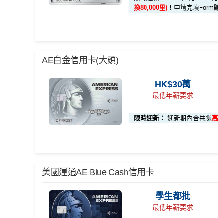
🎯 第一階段：開卡必做 (登記特別優惠)
換80,000里)
！申請完填Form
1️⃣ 啟動「本地簽賬
K$15,000）
📍
登記優惠 1：
http
🎁
迎新禮遇 AE白金卡里
AE白金信用卡(大頭)
登記特別推廣
啟動「
外幣簽賬 10.7
優惠期：
2026年7月30日至8月31日23:59期間
，年費H
HK$10,000）
HK$30萬
有唔同
全新美國運通基本卡會員*
：迎新高達
1,440,
📍
登記優惠 2：
htt
最低年薪要求
現時或於申請日期起計過去 12 個月內
未曾持有或取
限時迎新：
迎新期內合共賺
高
🎯 第二階段：本地迎新簽賬獎賞 (累積簽滿 HK$8,
AE白金
卡迎新
各迎新優惠詳情
【🔥限時加碼🔥】首次簽
完成任何金額之首次
項目
賬
(8月4日至8月12日期間)
🎁
迎新禮遇
美國運通AE Blue Cash信用卡
HK$50
AE白金信用卡迎新(只適用於2026年8月1日至8月31日2
本地迎新獎賞
累積本地簽賬滿 HK$
首3個月內
用基本卡或附屬卡為手機八達通包括
簽賬回
學生都批
00
贈
首3個月內成功簽賬一次: 享
HK$300簽賬回贈
最低年薪要求
本地簽賬 6X 積分
(第一階