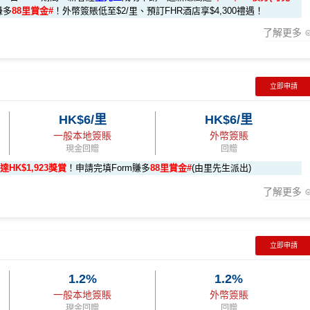
賺多
88里賞金#
！外幣簽賬低至$2/里、預訂FHR酒店享$4,300禮遇！
了解更多
 6X 積分」優惠（每季上限 H
s://shorturl.at/Khrl8
2️⃣
先生優惠
(為下階段疊加倍數積分作準備)
立即申請
5X 積分
」優惠（每季上限
K$9,500，無得傾必需俾，留意
新客
及
現有
AE信用卡
之客戶迎新
HK$6/里
HK$6/里
000 AE積分
(可換80,000里) +88里賞金#(由里先生派出)
迎新資格：
ps://shorturl.at/YNQXl
一般本地簽賬
外幣簽賬
消
任何由美國運通香港批核的信用卡或簽賬卡之基本卡會員。
現金回贈
回贈
達HK$1,923獎賞
！申請完填Form賺多
88里賞金#
(由里先生派出)
000 本地簽賬)
了解更多
簽賬
HK$500 簽賬回贈
立即申請
96,000 AE積分
3:59前申請)：
8,000（須以港幣結算）
iPhone、Apple Watch或Android手機，單次增值淨HK$6
(相當於 5,333 里數)
1.2%
1.2%
一般本地簽賬
外幣簽賬
48,000 AE積分
現金回贈
回贈