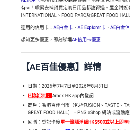
AE信用卡
呢排都出幾多親民優惠，啱啱又見佢有同超市
有so！嚟緊去補貨買定啲日用品都諗得過。屋企附近有百佳、F
INTERNATIONAL、FOOD PARC及GREAT FO
適用的信用卡：
AE白金卡
、
AE Explorer卡
、
AE白金信
想知更多優惠，即刻睇埋
AE信用卡優惠
【AE百佳優惠】詳情
日期：2026年7月7日至2026年8月31日
登記優惠：
Amex HK app內登記
商戶：香港百佳門市（包括FUSION、TASTE、TASTE 
GREAT FOOD HALL）、PNS eShop 網站或流
回贈：登記卡後
單一簽賬淨額HK$500或以上即享