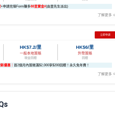
賬回贈
地簽賬*6X 積分
積分
於
第15至17個月
期間，進行一次任何金額的合資格簽賬再有
(相當於 2,667 里數)
賞
+申請完填Form賺多
88里賞金#
(由里先生派出)
，可賺取
高達240,000積分
，（以
Amex Travel換機票酒店(ATO)
或
$60,000再有額外
12萬積分
申請連結
：
MrMiles.hk/ae-charge-
了解更多
換HK$923，換酒店分/里數或禮品價值會更高！）如果有大額簽賬如醫院或保
- 包括 HK$12,000 本地 + HK$10,000 外幣)
0,000（包括合資格本地及海
88里賞金#❗️（由里先生派出🎯38新會員+成功批卡50額外里賞
#
❗️
（由里先生派出🎯38新會員+成功批卡50額外里賞金）
282,000 AE積分
立即申請
(相當於 15,667 里數)
#
贈
HK$7.2/里
HK$6/里
6X 積分
57,000 AE積分
rMiles.hk/mmcredit
(食盡每季HK$15,000上限)
積分(=80,000里數) + HK$50簽賬回贈
，
獎賞由AE直接存入。
一般本地簽賬
外幣簽賬
賺到：
享基本 3X 積分
(相當於 3,166 里數)
現金回贈
回贈
卡會員**
：迎新高達
76萬AE
積分
(可換42,222里)+88里賞金#(由里
贈
12 個月內
曾持有或取消
任何由美國運通香港批核的信用卡或簽賬
迎新優惠：
首2個月內簽賬滿$2,000享$200回贈！永久免年費！
000*10.75X 積分
107,500 AE積分
(食盡每季
員。
滿HK$300賺
HK$100簽賬回贈
了解更多
(相當於 5,972 里數)
餐廳惠顧晚膳堂食自主餐牌食品﹐星期一至四：2-3人有6折，4-12人有75折
#
❗️（由里先生派出🎯38新會員+成功批卡50額外里賞金）
通 (iPhone / Apple
1里賞金 ≈ HK$1，可兌換FPS轉數快回贈！詳情
MrMiles.hk/mmcr
Qs
HK$50 簽賬回贈
﹐星期一至四：2-3人有6折，4-12人有75折 / 星期五至日：2
) 單次增值滿 HK$600