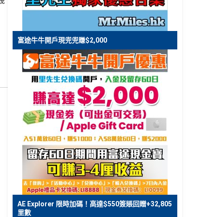
幾
富途牛牛開戶現兜兜賺$2,000
AE Explorer 限時加碼！高達$550簽賬回贈+32,805
里數