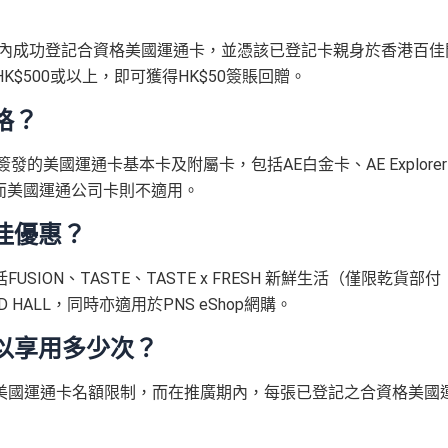
內做)
回贈
Phone、Apple Watch或Android手機，單次增值淨HK$6
﹐
晚膳堂食自選主餐牌食品及飲品有7折
les.hk/exp-form
(含 38 新
88 里賞金#
(由里先生派出)
外里賞金)
 (ifc)、 翠亨邨，
晚膳堂食自選主餐牌食品及飲品7折
，及自選主
31日內成功登記合資格美國運通卡，並憑該已登記卡親身於香港百佳
t
K$500或以上，即可獲得HK$50簽賬回贈。
590,500 AE積分
作天內提交所有所需文件批卡即可
HK$100
(可兌換 3
分
於
第15至17個月
期間，進行一次任何金額的合資格簽賬再有
AMC睇戲買一送一
HK$30,000：包括 HK$2
2,805 里數)
$60,000再有額外
12萬積分
申請連結
：
MrMiles.hk/ae-charge-a
格？
折
優惠
0,000 外幣)
+ HK$550 簽賬回贈 + 88 里賞
嘅朋友
的美國運通卡基本卡及附屬卡，包括AE白金卡、AE Explorer
金#
2,000或以上
HK$200
協議，網上簽賬會少啲機會被收額外手續費
88里賞金#❗️（由里先生派出🎯38新會員+成功批卡50額外里賞
卡，而美國運通公司卡則不適用。
佳優惠？
優惠不適用於現時持有或於申請日期起計過去 12 個月內曾取消或曾為任
簽賬回贈+88里賞金#
！
卡會員。美國運通保留從卡會員之運通卡賬戶內扣除有關推薦獎賞
數)+HK$50簽賬回贈
，獎賞由AE直接存入。同埋有
88里賞金#
(由里
ON、TASTE、TASTE x FRESH 新鮮生活（僅限乾貨部付
存入，但實測過係簽賬後3日內就入到！超快手趕住要里數的話用AE Ex
員之基本卡的美國運通積分計劃戶口內。
OOD HALL，同時亦適用於PNS eShop網購。
les.hk/ae-charge-application/
5%)
免，有得傾的)
MrMiles.hk/ae-charge-apply/
以享用多少次？
要求
合資格簽賬，無再細分
信用卡交保險
/醫療/
廣告費
/交租果啲唔計，
。如果用
iPhone/Mac的話會可能有Adblock
，建議你改返啲Settin
資格美國運通卡名額限制，而在推廣期內，每張已登記之合資格美國
：
MrMiles.hk/adblock/
）
AE Explorer Card
優點
✅
優點
rMiles.hk/mmcredit
rMiles.hk/mmcredit