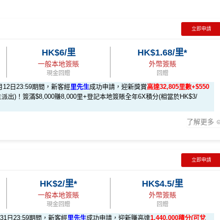
立即申請
HK$6/里
HK$1.68/里*
一般本地簽賬
外幣簽賬
現金回贈
回贈
月12日23:59期間，新客經
里先生
成功申請，迎新獎賞
高達32,805里數+$550
派出)！簽滿$8,000賺8,000里+登記本地簽賬全年6X積分(相當於HK$3/
了解更多
立即申請
HK$2/里*
HK$4.5/里
做)
回贈 / 獎賞
一般本地簽賬
外幣簽賬
現金回贈
回贈
月31日23:59期間，新客經
里先生
成功申請，迎新賺高達
1,440,000積分(可兌