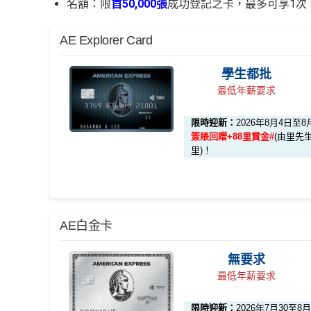
名額：限
首50,000張
成功登記之卡，最多可享1次
AE Explorer Card
學生都批
最低年薪要求
限時迎新：
2026年8月4日至8
簽賬回贈+88里賞金#
(由里先生
里)！
🎁迎新禮遇
AE白金卡
無要求
迎新項目
條件 (於首3個月內
最低年薪要求
限時迎新：
2026年7月30至8