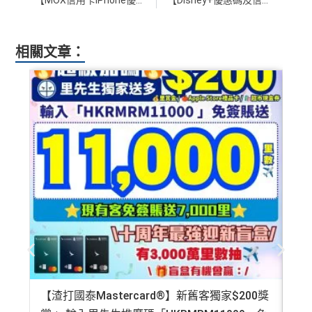
相關文章：
【渣打國泰Mastercard®】新舊客獨家$200獎
AE