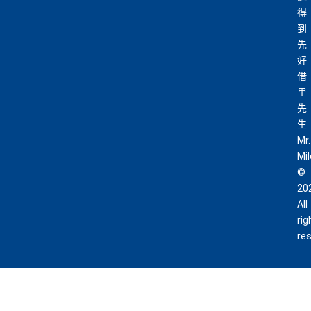
得
到
先
好
借
里
先
生
Mr.
Mi
©
20
All
rig
re