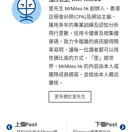
里先生 MrMiles.hk 創辦人，香港
註冊會計師(CPA)及網站主編，
運用多年的專業訓練及認知分析
飛行里數，信用卡優惠及搜集優
惠碼，致力令複雜的資訊變得簡
單易明，讓每一位讀者都可以用
性價比高的方式，「里」遊世
界。MrMiles.hk 的內容由本人或
團隊成員撰寫，並經由本人親自
審核。
更多關於里先生
Prev
Ne
上個Post
下個Post
【MOX信用卡iPhone優惠】HK$8,296就出到iPhone 17 Pro Max！專門店額外5%回贈優惠夾埋迎新+ 2% CashBack一簽多賺
【Disney+優惠碼及信用卡比較 】訂閱串流平台，追劇都可以賺回贈！