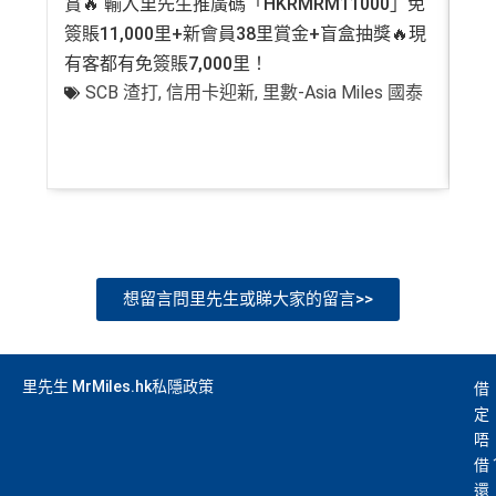
賞🔥 輸入里先生推廣碼「HKRMRM11000」免
登記
簽賬11,000里+新會員38里賞金+盲盒抽獎🔥現
萬高
有客都有免簽賬7,000里！
有
SCB 渣打
,
信用卡迎新
,
里數-Asia Miles 國泰
+
想留言問里先生或睇大家的留言>>
里先生 MrMiles.hk私隱政策
借
定
唔
借
還