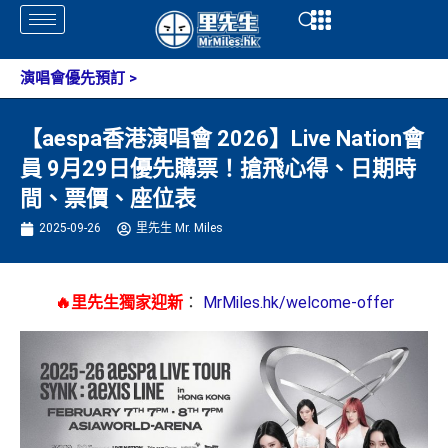
Skip
Open
Open
to
content
演唱會優先預訂
>
【aespa香港演唱會 2026】Live Nation會
員 9月29日優先購票！搶飛心得、日期時
間、票價、座位表
2025-09-26
里先生 Mr. Miles
🔥里先生獨家迎新
：
MrMiles.hk/welcome-offer