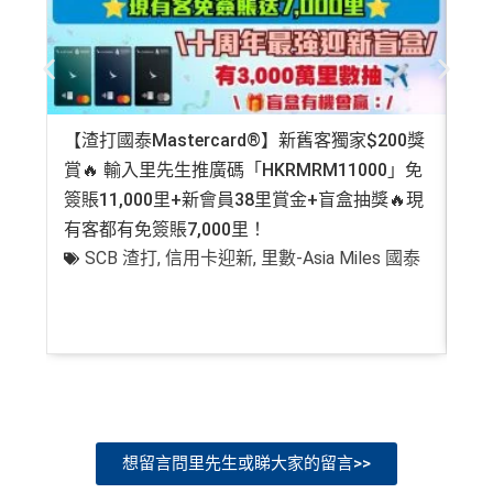
【渣打國泰Mastercard®】新舊客獨家$200獎
AE
賞🔥 輸入里先生推廣碼「HKRMRM11000」免
登記
簽賬11,000里+新會員38里賞金+盲盒抽獎🔥現
萬高
有客都有免簽賬7,000里！
有
SCB 渣打
,
信用卡迎新
,
里數-Asia Miles 國泰
+
想留言問里先生或睇大家的留言>>