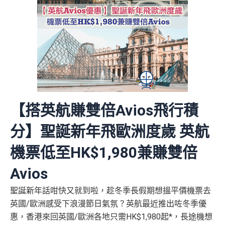
【搭英航賺雙倍Avios飛行積
分】聖誕新年飛歐洲度歲 英航
機票低至HK$1,980兼賺雙倍
Avios
聖誕新年話咁快又就到啦，趁冬季長假期想搵平價機票去
英國/歐洲感受下浪漫節日氣氛？英航最近推出咗冬季優
惠，香港來回英國/歐洲各地只需HK$1,980起*，長途機想