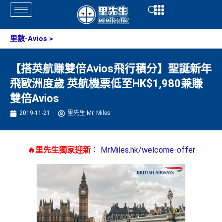
Skip
Open
Open
to
content
里數-Avios
>
【搭英航賺雙倍Avios飛行積分】聖誕新年
飛歐洲度歲 英航機票低至HK$1,980兼賺
雙倍Avios
2019-11-21
里先生 Mr. Miles
🔥里先生獨家迎新
：
MrMiles.hk/welcome-offer