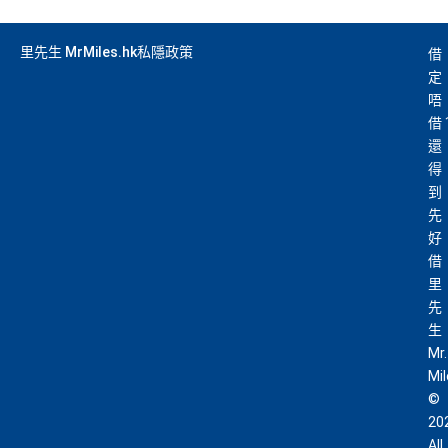
里先生 MrMiles.hk私隱政策
借
定
唔
借
還
得
到
先
好
借
里
先
生
Mr.
Mi
©
20
All