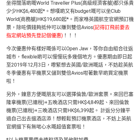
坐得闊落啲嘅World Traveller Plus(高級經濟客艙)都只係貴
少少HK$6,480起*。想嘆啲又有budget嘅可以坐Club
World(商務艙)HK$19,680起*。而家喺英國航空官網預訂機
票，除咗價錢夠抵仲可以賺到雙倍Avios
(記得訂飛前要去
指定網站預先登記個優惠)
！！！
今次優惠仲有樣好嘅係可以Open Jaw，等你自由組合往返
城市，flexible啲可以慢慢玩多幾個地方。優惠期由即日起
至2019年12月3日，嚟緊想去英國/歐洲嘅話，不妨趁英航
冬季優惠有平機票又儲到雙倍Avios咁著數早啲買定機票
啦！
另外，鐘意方便嘅朋友可以選擇倫敦/歐洲套票。來回巴塞
隆拿機票(已連稅)+五晚酒店只需HK$4,849起、來回倫敦
機票(已連稅)+三晚酒店只需HK$6,399起。 計返分分鐘平
過自己出去搵酒店添！想輕鬆預訂機票酒店，不妨上英航
官網搵下有無啱心水嘅超值套票啦！
*以上機票票價未連稅項及其他附加費