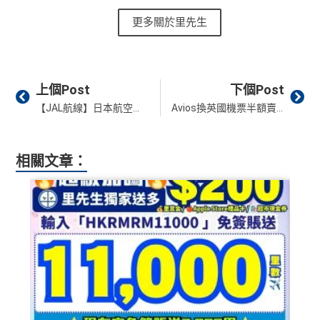
更多關於里先生
Prev
Ne
上個Post
下個Post
【JAL航線】日本航空國際航線列表 新航點更新及Zipair航線
Avios換英國機票半額賣大包！淡季抵上抵！只需19,500 Avios換到來回倫敦！
相關文章：