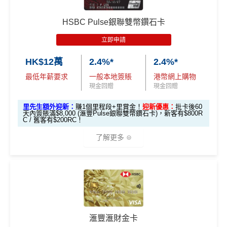
ature卡基本迎
錢」
錢」
🎁
迎新禮遇
❎
缺點
新*
獎賞錢有效期於簽賬後最多2年，最少1年(按簽賬年度
HSBC Pulse銀聯雙幣鑽石卡
計算)
滙豐easy信用卡迎新
立即申請
「現金套現」
無得開附屬卡
滙豐Easy信用卡申請網址
：
MrMiles.hk/hsbc-visa-applica
分期計劃優惠
查看更多信用卡詳情及分析...
$200 「獎賞
HK$12萬
2.4%*
2.4%*
tion
（≥HK$20,00
不適用
查看更多信用卡詳情及分析...
錢」
最低年薪要求
一般本地簽賬
港幣網上購物
0，12個月或以
里先生加碼：
申請完填Form
MrMiles.hk/hsbc-easy-for
現金回贈
現金回贈
上還款期）
m
賺1個里程段+
里賞金
❗️（由里先生派出🎯38新會員額
里先生額外迎新：
賺1個里程段+里賞金！
迎新優惠：
批卡後60
外里賞金#）
天內簽賬滿$8,000 (滙豐Pulse銀聯雙幣鑽石卡)，新客有$800R
$1,000「獎賞
$200「獎賞
C / 舊客有$200RC！
合共高達
錢」 (相等於1
錢」 (相等於2,
#每1里賞金 ≈ HK$1，可兌換FPS轉數快回贈！詳情
MrMil
了解更多
0,000里)
000里)
es.hk/mmcredit
*持卡人需於發卡後60日內完成累積簽賬滿
HK$8,000
要
*（基本「獎賞錢」0.4%+「
最紅自主獎賞
」2%）
滙豐easy卡迎
全新信用卡客
現有信用卡客
求。
不可獲享迎新
：於合資格信用卡批核日起計之過去1
🎁
迎新禮遇
新優惠
戶
戶
2個月內曾取消任何滙豐個人信用卡基本卡。 迎新條款：
HSBC
銀聯雙幣Pulse鑽石卡迎新
滙豐迎新條款
$600「獎賞
$200 「獎賞
❎
優點
滙豐滙財金卡
滙豐 Pulse銀聯卡申請網址
：
MrMiles.hk/hsbc-unionpay-a
錢」或 35,000
錢」或 15,000