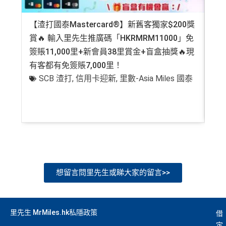
【渣打國泰Mastercard®】新舊客獨家$200獎
AE
賞🔥 輸入里先生推廣碼「HKRMRM11000」免
登記
簽賬11,000里+新會員38里賞金+盲盒抽獎🔥現
萬高
有客都有免簽賬7,000里！
有
SCB 渣打
,
信用卡迎新
,
里數-Asia Miles 國泰
+
想留言問里先生或睇大家的留言>>
里先生 MrMiles.hk私隱政策
借
定