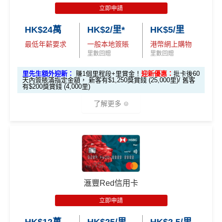
賞錢」
賞錢」
立即申請
y-classic-form
賺1個里程段+
里賞金
❗️（由里先生派出
合共高達
得首兩年年費豁免
#每1里賞金 ≈ HK$1，可兌換FPS轉數快回贈！詳情
MrMil
（相等於8,
（相等於2,
🎯38新會員額外里賞金#）
HK$24萬
HK$2/里*
HK$5/里
es.hk/mmcredit
000里）
000里）
八達通自動增值得0.4%回贈
#每1里賞金 ≈ HK$1，可兌換FPS轉數快回贈！詳情
MrMil
滙豐滙財金卡(學生卡) 迎新
最低年薪要求
一般本地簽賬
港幣網上購物
增值電子錢包（
Payme
、
八達通
、
Wechat Pay
及
Alip
里數回贈
里數回贈
es.hk/mmcredit
ay
）唔計迎新合資格簽賬
*持卡人需於發卡後60日內完成累積簽賬滿
HK$5,800
要
里先生額外迎新：
賺1個里程段+里賞金！
迎新優惠：
批卡後60
求。
不可獲享迎新：
於合資格信用卡批核日起計之過去1
天內簽賬滿指定金額， 新客有$1,250獎賞錢 (25,000里)/ 舊客
滙豐滙財金卡
全新信用卡客
現有信用卡客
2個月內曾取消任何滙豐個人信用卡基本卡。 迎新條款：
滙豐銀聯雙幣卡迎新優
全新信用
現有信用
有$200獎賞錢 (4,000里)
查看更多信用卡詳情及分析...
－學生卡
戶
戶
滙豐迎新條款
惠
卡客戶
卡客戶
了解更多
✅
優點
滙豐滙財金卡
$300「獎賞
$200「獎賞
滙豐銀聯雙幣卡簽賬迎
$600「獎
$200「獎
－學生卡簽賬
錢」
（相等於
錢」
（相等於
新優惠*
賞錢」
賞錢」
*本地交通出行簽賬、本地咖啡店及輕便美食簽賬及網上
食中
最紅自主
5X類別，做到高達2.4%回贈/ $4.17=1里
迎新優惠*
3,000里）
2,000里）
娛樂平台簽賬高達2.5%回贈，詳情睇返
HSBC EveryMile
經常有特別Bonus, e.g.
HSBC萬寧
/
HSBC百老匯
或
其他H
「現金套現」 分期計劃
信用卡
分析
$200「獎
SBC信用卡優惠
🎁
迎新禮遇
優惠 （≥HK$20,000，1
不適用
*持卡人需於發卡後60日內完成累積簽賬滿
HK$2,000
要
賞錢」
HSBC信用卡優惠
夠多夠密
滙豐Red信用卡
2個月或以上還款期）
求。
不可獲享迎新：
於合資格信用卡批核日起計之過去1
滙豐EveryMile信用卡迎新
HSBC獎賞錢轉換飛行里數無手續費
，換Asia Miles更
2個月內曾取消任何滙豐個人信用卡基本卡。 迎新條款：
立即申請
$800「獎
$200「獎
可即時到賬
滙豐迎新條款
滙豐 EveryMile信用卡申請網址
：
MrMiles.hk/hsbc-mile-a
賞錢」
賞錢」
HK$12萬
HK$25/里
HK$2.5/里