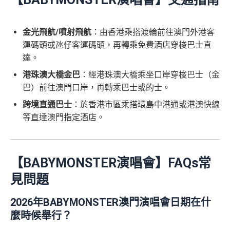
ay
）唔計迎新合資格簽賬
查看更多信用卡詳情及分析...
金光飛航/噴射飛航
：由香港乘搭渡輪前往澳門外港客
運碼頭或氹仔客運碼頭，再轉乘免費酒店穿梭巴士直
達。
港珠澳大橋金巴
：經港珠澳大橋乘坐口岸穿梭巴士（金
巴）前往澳門口岸，再轉乘巴士或的士。
跨境直通巴士
：於香港市區乘搭環島中港通或港澳快線
等直達澳門指定酒店。
【BABYMONSTER演唱會】FAQs常
見問題
2026年BABYMONSTER澳門演唱會日期在什
麼時候舉行？