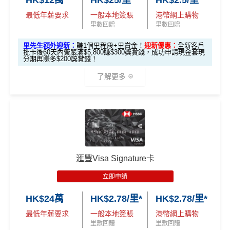
✅
優點
pply
合共高達
❎
缺點
（相等於8,
（相等於2,
最低年薪要求
一般本地簽賬
港幣網上購物
000里）
000里）
里先生加碼：
申請完填Form
MrMiles.hk/hsbc-em-for
里數回贈
里數回贈
永久年費豁免
m
賺1個里程段+
里賞金
❗️（由里先生派出🎯38新會員額
獎賞錢有效期於簽賬後最多2年，最少1年(按簽賬年度
里先生額外迎新：
賺1個里程段+里賞金！
迎新優惠：
全新客戶
繳交學費享高達額外$400「獎賞錢」回贈
外里賞金#）
計)
批卡後60天內簽賬滿$5,800賺$300獎賞錢，成功申請現金套現
*持卡人需於發卡後60日內完成累積簽賬滿
HK$5,800
要
分期再賺多$200獎賞錢！
全年簽賬高達2.4%「獎賞錢」回贈
求。
不可獲享迎新
：於合資格信用卡批核日起計之過去 1
玩法相對複雜，要注意既限時優惠/條款/最低簽賬要求
#每1里賞金 ≈ HK$1，可兌換FPS轉數快回贈！詳情
MrMil
了解更多
2 個月內曾取消任何滙豐個人信用卡基本卡 迎新條款：
滙
網上簽賬享高達4.4%「獎賞錢」回贈
多，唔識玩平日本地簽賬只得$25=1里
es.hk/mmcredit
豐迎新條款
用八達通自動增值或PayMe增值有回贈
如果唔中最紅自主六類別，平日簽賬得$25=1里
✅
優點
🎁
迎新禮遇
於CGV Cinemas睇戲有優惠
現有客
全新客
全新客
滙豐EveryMile卡
戶簽
滙豐 Red Card申請網址
：
MrMiles.hk/hsbc-red-apply
內地同澳門簽賬交易費用全免(Pulse銀聯雙幣鑽石卡尊
❎
缺點
戶簽$2.
戶簽$8,
迎新優惠
$8,000
享)
5萬*
000*
*
里先生加碼：
申請完填Form
MrMiles.hk/hsbc-red-for
滙豐Visa Signature卡
用港幣同人民幣結賬，唔需要擔心匯率波動
信用額唔高
m
賺1個里程段+
里賞金
❗️（由里先生派出🎯38新會員額
立即申請
外里賞金#）
食中
最紅自主
5X類別做到低至$4.17/里
HSBC EveryMile
$1,250
$800 R
$200 R
查看更多信用卡詳情及分析...
卡基本迎新
RC
C
C
全年簽賬高達2.4%「獎賞錢」回贈
HK$24萬
HK$2.78/里*
HK$2.78/里*
#每1里賞金 ≈ HK$1，可兌換FPS轉數快回贈！詳情
MrMil
講到明首兩年年費豁免
es.hk/mmcredit
全新信用卡客戶基本迎新
：
最低年薪要求
一般本地簽賬
港幣網上購物
「現金套現」 分
里數回贈
里數回贈
滙豐新舊客戶都可以食迎新
期計劃優惠 （≥H
$200 R
$200 R