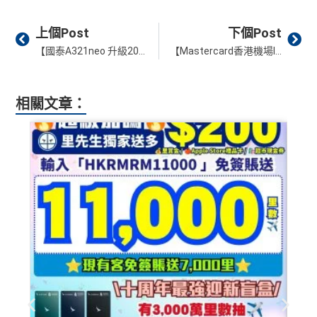
Prev
Ne
上個Post
下個Post
【國泰A321neo 升級2026時間表】舊32Q拆位加闊Legroom！32P 經濟艙改裝/新廁所佈局/座位表一覽
【Mastercard香港機場lounge】Taste by Priceless Hong Kong貴賓室開幕！HSBC Privé World Legend 免費入！World Elite / World Mastercard 付費入！
相關文章：