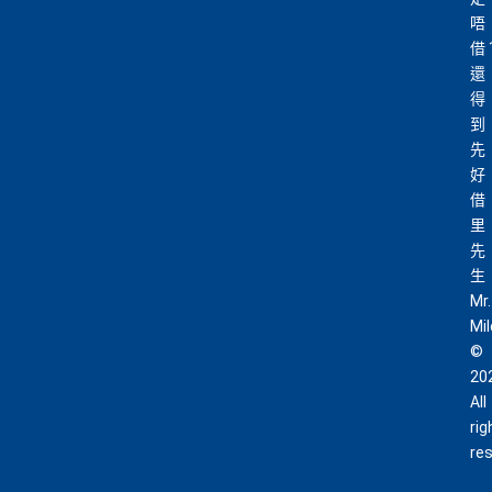
唔
借
還
得
到
先
好
借
里
先
生
Mr.
Mi
©
20
All
rig
re