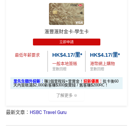
可即時到賬
免費「易賞
戶
戶
*以上為最高之回贈，需配合
HSBC最紅自主獎賞
5X
1年
1年
惠
錢」VIP會籍#
🎁
迎新禮遇
❎
缺點
$900「獎賞
$300「獎賞
滙豐Pulse銀聯雙
HSBC 滙財金卡迎新
合共高達
$800「獎賞
$200 「獎賞
錢」
錢」
幣鑽石卡基本迎
獎賞錢有效期於簽賬後最多2年，最少1年(按簽賬年度
滙豐滙財金卡-學生卡
錢」
錢」
滙豐滙財金卡申請網址
：
MrMiles.hk/hsbc-gold-apply
新*
計)
立即申請
玩法相對複雜，要注意既限時優惠/條款/最低簽賬要求
*持卡人需於發卡後60日內完成累積簽賬滿
HK$5,800
要
里先生加碼：
申請完填Form
MrMiles.hk/hsbc-gold-for
「現金套現」 分
多，唔識玩平日本地簽賬只得$25=1里
HK$4.17/里*
HK$4.17/里*
求。 #
免費「易賞錢」VIP會籍：
需要係發卡後30日內成
m
賺1個里程段+
里賞金
❗️（由里先生派出🎯38新會員額
最低年薪要求
期計劃優惠 （≥H
功綁定滙豐easy卡到「易賞錢」App，而易賞錢會籍會於
$200 「獎賞
外里賞金#）
如果唔中最紅自主六類別，平日簽賬得$25=1里
一般本地簽賬
港幣網上購物
K$20,000，12個
不適用
綁定後4個月內生效。
不可獲享迎新
：於合資格信用卡批
錢」
里數回贈
里數回贈
月或以上還款
#每1里賞金 ≈ HK$1，可兌換FPS轉數快回贈！詳情
MrMil
核日起計之過去12個月內曾取消任何滙豐個人信用卡基本
查看更多信用卡詳情及分析...
期）
里先生額外迎新：
賺1個里程段+里賞金！
迎新優惠：
批卡後60
es.hk/mmcredit
卡。 迎新條款：
滙豐迎新條款
天內簽賬滿$2,000新客賺$300獎賞錢 / 舊客賺$200RC！
滙豐滙財金卡迎新
✅
優點
$1,000「獎賞
$200「獎賞
了解更多
合共高達
錢」 (相等於1
錢」 (相等於
全年簽賬高達2.4%「獎賞錢」回贈
0,000里)
2,000里)
最新文章：
HSBC Travel Guru
全新信用
現有信用
*（基本「獎賞錢」0.4%+「
最紅自主獎賞
」2%）。
更多
滙豐滙財金卡迎新優惠
講到明首兩年年費豁免
卡客戶
卡客戶
詳情：
https://www.mrmiles.hk/hsbc-student/
滙豐新舊客戶都可以食迎新
*持卡人需於發卡後60日內完成累積簽賬滿
HK$8,000
要
🎁
迎新禮遇