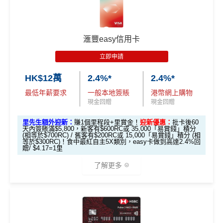
🎁
迎新禮遇
0里）
0里）
0里）
不可獲享迎新
：於合資格信用卡批核日起計之過去12個月
HSBC Visa Signature信用卡迎新
內曾取消任何滙豐個人信用卡基本卡。 迎新條款：
滙豐迎
*持卡人需於發卡後60日內完成累積簽賬滿
HK$8,000
要
新條款
滙豐easy信用卡
滙豐 Visa Signature信用卡申請網址
：
MrMiles.hk/hsbc-v
求。
不可獲享迎新
：於合資格信用卡批核日起計之過去1
✅
優點
s-apply
2個月內曾取消任何滙豐個人信用卡基本卡。 迎新條款：
立即申請
滙豐迎新條款
里先生加碼：
申請完填Form
MrMiles.hk/hsbc-vs-form
HK$12萬
2.4%*
2.4%*
永久免年費
✅
優點
賺1個里程段+
里賞金
❗️（由里先生派出🎯38新會員額外
最低年薪要求
一般本地簽賬
港幣網上購物
簡化回贈方式，無需登記，無最低簽賬要求，網上簽
里賞金#）
現金回贈
現金回贈
賬4%回贈！指定商戶 8% 回贈！
首年免年費
#每1里賞金 ≈ HK$1，可兌換FPS轉數快回贈！詳情
MrMil
里先生額外迎新：
賺1個里程段+里賞金！
迎新優惠：
批卡後60
夠彈性，以
「獎賞錢」RC
形式存入，可以配合HSBC
係Agoda book酒店同國泰買機票有優惠
天內簽賬滿$5,800，新客有$600RC或 35,000「易賞錢」積分
es.hk/mmcredit
Reward+ App「賞付款」功能抵扣簽賬交易，亦可以
(相等於$700RC) / 舊客有$200RC或 15,000「易賞錢」積分 (相
增加至19種飛行常客計劃或酒店獎勵計劃，拎嚟兌換
等於$300RC)！食中最紅自主5X類別，easy卡做到高達2.4%回
直接轉換為里數或喺
e-Shop
換禮品／coupon
贈/ $4.17=1里
里數或者酒店staycation都得！
每月結單週期首HK$10,000網上繳費有0.4%回贈，市
了解更多
滙豐Visa Sign
八達通增值及eBanking繳費都有回贈
全新信用卡客
現有信用卡客
面上絕大部份銀行已沒有相關回贈
ature卡迎新優
戶
戶
HSBC信用卡優惠
夠多夠密
惠
直接
轉換「獎賞錢」至里數戶口
免手續費
*基本「獎賞錢」0.4%+「
最紅自主獎賞
」賞家居 2% **基
滙豐EveryMile信用卡仲送埋每年
HSBC免費旅遊保險
本「獎賞錢」0.4%+「
最紅自主獎賞
」賞家居 2% + 易賞
❎
缺點
滙豐Visa Sign
免費機場貴賓室
+
機場酒吧Intervals
俾你玩
$800「獎賞
$200 「獎賞
錢2.4% = 4.8% 或 $2.08/里