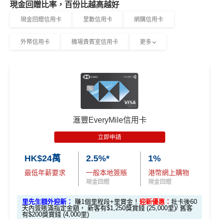
現金回贈比率，百份比越高越好
現金回贈信用卡
里數信用卡
網購信用卡
外幣信用卡
機場貴賓室信用卡
更多
滙豐EveryMile信用卡
立即申請
HK$24萬
2.5%*
1%
最低年薪要求
一般本地簽賬
港幣網上購物
現金回贈
現金回贈
里先生額外迎新：
賺1個里程段+里賞金！
迎新優惠：
批卡後60
天內簽賬滿指定金額， 新客有$1,250獎賞錢 (25,000里)/ 舊客
有$200獎賞錢 (4,000里)