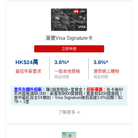
🎁
迎新禮遇
現有客
全新客
全新客
滙豐EveryMile卡
戶簽
滙豐 Red Card申請網址
：
MrMiles.hk/hsbc-red-apply
戶簽$2.
戶簽$8,
迎新優惠
$8,000
5萬*
000*
*
里先生加碼：
申請完填Form
MrMiles.hk/hsbc-red-for
滙豐Visa Signature卡
m
賺1個里程段+
里賞金
❗️（由里先生派出🎯38新會員額
立即申請
外里賞金#）
HSBC EveryMile
$1,250
$800 R
$200 R
卡基本迎新
RC
C
C
HK$24萬
3.6%*
3.6%*
#每1里賞金 ≈ HK$1，可兌換FPS轉數快回贈！詳情
MrMil
es.hk/mmcredit
全新信用卡客戶基本迎新
：
最低年薪要求
一般本地簽賬
港幣網上購物
「現金套現」 分
現金回贈
現金回贈
期計劃優惠 （≥H
$200 R
$200 R
累積合資格簽賬滿HK$5,800 ：
不適用
K$20,000，12個
C
C
里先生額外迎新：
賺1個里程段+里賞金！
迎新優惠：
批卡後60
基本迎新賺
$300
「獎賞錢」
天內簽賬滿$8,000，新客有$800獎賞錢 / 舊客有$200獎賞錢！
月或以上還款期）
食中最紅自主5X類別，Visa Signature做到高達3.6%回贈 / $2.
78 = 1里
啟動新卡後再成功申請「現金套現」分期計劃，獲批
金額達港幣20,000元或以上，並選擇12個月或以上還
高達$1,
高達$1,
高達$2
了解更多
款期，享
$200
「獎賞錢」（相等於2,000里）
450 RC
000 RC
00 RC
合共所得
（相等
（相等
（相等
加總以上，迎新合共賺
高達$500
「獎賞錢」(相等於5,0
於29,00
於20,00
於4,00
*以上為最高之回贈，需配合
HSBC最紅自主獎賞
5X
00里數)