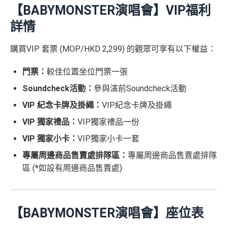
求。
不可獲享迎新
：於合資格信用卡批核日起計之過去1
滙豐滙財金卡簽賬迎新
$600「獎
$200「獎
開卡門檻唔算高，年薪要求HK$15萬（即月薪HK$12,5
【BABYMONSTER演唱會】VIP福利
2個月內曾取消任何滙豐個人信用卡基本卡。 迎新條款：
滙豐滙財金卡-學生卡迎新
優惠*
賞錢」
賞錢」
00）就申請到
詳情
滙豐迎新條款
網上繳費都有回贈
滙豐滙財金卡-學生卡申請網址
：
MrMiles.hk/hsbc-student
HSBC
銀聯雙幣卡迎新
「現金套現」 分期計劃
$200「獎
-apply
購買VIP 套票 (MOP/HKD 2,299) 的觀眾可享有以下權益：
於百佳、屈臣氏及豐澤簽賬可享高達6倍
「易賞錢」積
優惠 （≥HK$20,000，1
不適用
滙豐銀聯雙幣卡申請網址
：
MrMiles.hk/hsbc-unionpay-cla
賞錢」
分
，會員折扣日有高達92折優惠
2個月或以上還款期）
里先生加碼：
申請完填Form
MrMiles.hk/hsbc-gold-for
ssic-apply
門票：
較佳位置坐位門票一張
m
賺1個里程段+
里賞金
❗️（由里先生派出🎯38新會員額
❎
缺點
Soundcheck活動：
參與演前Soundcheck活動
$800「獎
$200「獎
里先生加碼：
申請完填Form
MrMiles.hk/hsbc-unionpa
外里賞金#）
賞錢」
賞錢」
y-classic-form
賺1個里程段+
里賞金
❗️（由里先生派出
VIP 紀念卡牌及掛繩：
VIP紀念卡牌及掛繩
合共高達
得首兩年年費豁免
#每1里賞金 ≈ HK$1，可兌換FPS轉數快回贈！詳情
MrMil
（相等於8,
（相等於2,
🎯38新會員額外里賞金#）
VIP 獨家禮品：
VIP獨家禮品一份
es.hk/mmcredit
000里）
000里）
八達通自動增值得0.4%回贈
#每1里賞金 ≈ HK$1，可兌換FPS轉數快回贈！詳情
MrMil
滙豐滙財金卡(學生卡) 迎新
VIP 獨家小卡：
VIP獨家小卡一套
增值電子錢包（
Payme
、
八達通
、
Wechat Pay
及
Alip
es.hk/mmcredit
專屬周邊商品售賣處排隊區：
專屬周邊商品售賣處排隊
ay
）唔計迎新合資格簽賬
*持卡人需於發卡後60日內完成累積簽賬滿
HK$5,800
要
區 (*如設有周邊商品售賣處)
求。
不可獲享迎新：
於合資格信用卡批核日起計之過去1
滙豐滙財金卡
全新信用卡客
現有信用卡客
2個月內曾取消任何滙豐個人信用卡基本卡。 迎新條款：
滙豐銀聯雙幣卡迎新優
全新信用
現有信用
－學生卡
戶
戶
滙豐迎新條款
惠
卡客戶
卡客戶
查看更多信用卡詳情及分析...
✅
優點
【BABYMONSTER演唱會】座位表
滙豐滙財金卡
$300「獎賞
$200「獎賞
滙豐銀聯雙幣卡簽賬迎
$600「獎
$200「獎