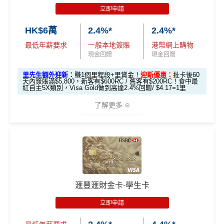
滙豐easy卡基
pply
立即申請
「易賞錢」積
「易賞錢」積
本迎新*
食中
最紅自主
5X類別，Visa Signature做到高達3.6%回
分(相等於$700
分(相等於$300
HK$6萬
2.4%*
2.4%*
里先生加碼：
申請完填Form
MrMiles.hk/hsbc-unionpa
贈/ $2.78=1里
「獎賞錢」)
「獎賞錢」)
y-pulse-form
賺1個里程段+
里賞金
❗️（由里先生派出🎯3
最低年薪要求
一般本地簽賬
港幣網上購物
經常有特別Bonus, e.g.
HSBC萬寧
/
HSBC百老匯
或其他
8新會員額外里賞金#）
現金回贈
現金回贈
「現金套現」
HSBC信用卡優惠
分期計劃優惠
里先生額外迎新：
賺1個里程段+里賞金！
迎新優惠：
批卡後60
#每1里賞金 ≈ HK$1，可兌換FPS轉數快回贈！詳情
MrMil
每月結單週期首HK$10,000
網上銀行ebanking繳費
有0.
$200 「獎賞
天內簽賬滿$5,800，新客有$600RC / 舊客有$200RC！食中最
（≥HK$20,00
不適用
es.hk/mmcredit
4%回贈，市面上絕大部份銀行已沒有相關回贈
紅自主5X類別，Visa Gold做到高達2.4%回贈/ $4.17=1里
錢」
0，12個月或以
HSBC信用卡優惠
夠多夠密
了解更多
上還款期）
滙豐Pulse銀聯雙
HSBC獎賞錢轉換飛行里數無手續費
，換Asia Miles更
全新信用卡客
現有信用卡客
幣鑽石卡迎新優
可即時到賬
免費「易賞
戶
戶
*以上為最高之回贈，需配合
HSBC最紅自主獎賞
5X
1年
1年
惠
錢」VIP會籍#
🎁
迎新禮遇
❎
缺點
$900「獎賞
$300「獎賞
滙豐Pulse銀聯雙
HSBC 滙財金卡迎新
合共高達
$800「獎賞
$200 「獎賞
錢」
錢」
幣鑽石卡基本迎
獎賞錢有效期於簽賬後最多2年，最少1年(按簽賬年度
滙豐滙財金卡-學生卡
錢」
錢」
滙豐滙財金卡申請網址
：
MrMiles.hk/hsbc-gold-apply
新*
計)
立即申請
玩法相對複雜，要注意既限時優惠/條款/最低簽賬要求
*持卡人需於發卡後60日內完成累積簽賬滿
HK$5,800
要
里先生加碼：
申請完填Form
MrMiles.hk/hsbc-gold-for
「現金套現」 分
多，唔識玩平日本地簽賬只得$25=1里
求。 #
免費「易賞錢」VIP會籍：
需要係發卡後30日內成