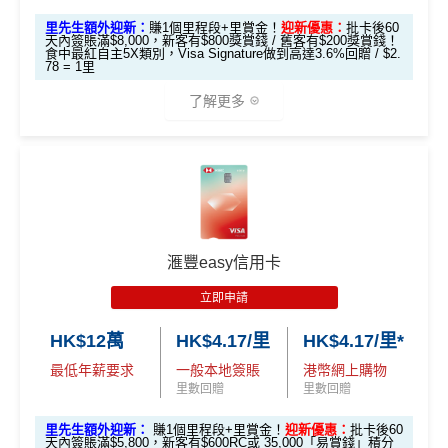
累積合資格簽賬滿HK$5,800 ：
不適用
K$20,000，12個
C
C
開卡門檻唔算高，年薪要求HK$12萬（即月薪HK$10,0
里先生額外迎新：
賺1個里程段+里賞金！
迎新優惠：
批卡後60
基本迎新賺
$300
「獎賞錢」
天內簽賬滿$8,000，新客有$800獎賞錢 / 舊客有$200獎賞錢！
月或以上還款期）
查看更多信用卡詳情及分析...
00）就申請到
食中最紅自主5X類別，Visa Signature做到高達3.6%回贈 / $2.
78 = 1里
啟動新卡後再成功申請「現金套現」分期計劃，獲批
網上繳費都有回贈（每月首HK$10,000先有）
金額達港幣20,000元或以上，並選擇12個月或以上還
高達$1,
高達$1,
高達$2
了解更多
款期，享
$200
「獎賞錢」（相等於2,000里）
450 RC
000 RC
00 RC
❎
缺點
合共所得
（相等
（相等
（相等
加總以上，迎新合共賺
高達$500
「獎賞錢」(相等於5,0
於29,00
於20,00
於4,00
*以上為最高之回贈，需配合
HSBC最紅自主獎賞
5X
00里數)
得首兩年年費豁免
🎁
迎新禮遇
0里）
0里）
0里）
八達通自動增值得0.4%回贈
不可獲享迎新
：於合資格信用卡批核日起計之過去12個月
HSBC Visa Signature信用卡迎新
內曾取消任何滙豐個人信用卡基本卡。 迎新條款：
滙豐迎
增值電子錢包（
Payme
、
八達通
、
Wechat Pay
及
Alip
*持卡人需於發卡後60日內完成累積簽賬滿
HK$8,000
要
新條款
滙豐easy信用卡
ay
）唔計迎新合資格簽賬
滙豐 Visa Signature信用卡申請網址
：
MrMiles.hk/hsbc-v
求。
不可獲享迎新
：於合資格信用卡批核日起計之過去1
✅
優點
s-apply
2個月內曾取消任何滙豐個人信用卡基本卡。 迎新條款：
立即申請
查看更多信用卡詳情及分析...
滙豐迎新條款
里先生加碼：
申請完填Form
MrMiles.hk/hsbc-vs-form
HK$12萬
HK$4.17/里
HK$4.17/里*
永久免年費
✅
優點
賺1個里程段+
里賞金
❗️（由里先生派出🎯38新會員額外
最低年薪要求
一般本地簽賬
港幣網上購物
簡化回贈方式，無需登記，無最低簽賬要求，網上簽
里賞金#）
里數回贈
里數回贈
賬4%回贈！指定商戶 8% 回贈！
首年免年費
#每1里賞金 ≈ HK$1，可兌換FPS轉數快回贈！詳情
MrMil
里先生額外迎新：
賺1個里程段+里賞金！
迎新優惠：
批卡後60
夠彈性，以
「獎賞錢」RC
形式存入，可以配合HSBC
係Agoda book酒店同國泰買機票有優惠
天內簽賬滿$5,800，新客有$600RC或 35,000「易賞錢」積分