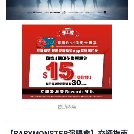
享)
用港幣同人民幣結賬，唔需要擔心匯率波動
信用額唔高
食中
最紅自主
5X類別做到低至$4.17/里
查看更多信用卡詳情及分析...
全年簽賬高達2.4%「獎賞錢」回贈
講到明首兩年年費豁免
滙豐新舊客戶都可以食迎新
開卡門檻唔算高，年薪要求HK$12萬（即月薪HK$10,0
查看更多信用卡詳情及分析...
00）就申請到
網上繳費都有回贈（每月首HK$10,000先有）
❎
缺點
贊助內容
得首兩年年費豁免
八達通自動增值得0.4%回贈
增值電子錢包（
Payme
、
八達通
、
Wechat Pay
及
Alip
【BABYMONSTER演唱會】交通指南