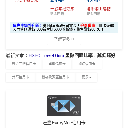
2.4%*
4.4%*
m
賺1個里程段+
里賞金
❗️（由里先生派出🎯38新會員額
最低年薪要求
期計劃優惠 （≥H
功綁定滙豐easy卡到「易賞錢」App，而易賞錢會籍會於
$200 「獎賞
外里賞金#）
如果唔中最紅自主六類別，平日簽賬得$25=1里
一般本地簽賬
港幣網上購物
K$20,000，12個
不適用
綁定後4個月內生效。
不可獲享迎新
：於合資格信用卡批
錢」
現金回贈
現金回贈
月或以上還款
#每1里賞金 ≈ HK$1，可兌換FPS轉數快回贈！詳情
MrMil
核日起計之過去12個月內曾取消任何滙豐個人信用卡基本
查看更多信用卡詳情及分析...
期）
里先生額外迎新：
賺1個里程段+里賞金！
迎新優惠：
批卡後60
es.hk/mmcredit
卡。 迎新條款：
滙豐迎新條款
天內簽賬滿$2,000新客賺$300獎賞錢 / 舊客賺$200RC！
滙豐滙財金卡迎新
✅
優點
$1,000「獎賞
$200「獎賞
了解更多
合共高達
錢」 (相等於1
錢」 (相等於
全年簽賬高達2.4%「獎賞錢」回贈
0,000里)
2,000里)
最新文章：
HSBC Travel Guru
里數回贈比率，越低越好
全新信用
現有信用
*（基本「獎賞錢」0.4%+「
最紅自主獎賞
」2%）。
更多
滙豐滙財金卡迎新優惠
講到明首兩年年費豁免
卡客戶
卡客戶
現金回贈信用卡
里數信用卡
網購信用卡
詳情：
https://www.mrmiles.hk/hsbc-student/
滙豐新舊客戶都可以食迎新
*持卡人需於發卡後60日內完成累積簽賬滿
HK$8,000
要
🎁
迎新禮遇
求。
不可獲享迎新
：於合資格信用卡批核日起計之過去1
滙豐滙財金卡簽賬迎新
$600「獎
$200「獎
外幣信用卡
機場貴賓室信用卡
更多
開卡門檻唔算高，年薪要求HK$15萬（即月薪HK$12,5
2個月內曾取消任何滙豐個人信用卡基本卡。 迎新條款：
滙豐滙財金卡-學生卡迎新
優惠*
賞錢」
賞錢」
00）就申請到
滙豐迎新條款
網上繳費都有回贈
滙豐滙財金卡-學生卡申請網址
：
MrMiles.hk/hsbc-student
HSBC
銀聯雙幣卡迎新
「現金套現」 分期計劃
$200「獎
-apply
於百佳、屈臣氏及豐澤簽賬可享高達6倍
「易賞錢」積
優惠 （≥HK$20,000，1
不適用
滙豐銀聯雙幣卡申請網址
：
MrMiles.hk/hsbc-unionpay-cla
賞錢」
分
，會員折扣日有高達92折優惠
2個月或以上還款期）
里先生加碼：
申請完填Form
MrMiles.hk/hsbc-gold-for
ssic-apply
m
賺1個里程段+
里賞金
❗️（由里先生派出🎯38新會員額
❎
缺點
滙豐EveryMile信用卡
$800「獎
$200「獎
里先生加碼：
申請完填Form
MrMiles.hk/hsbc-unionpa
外里賞金#）