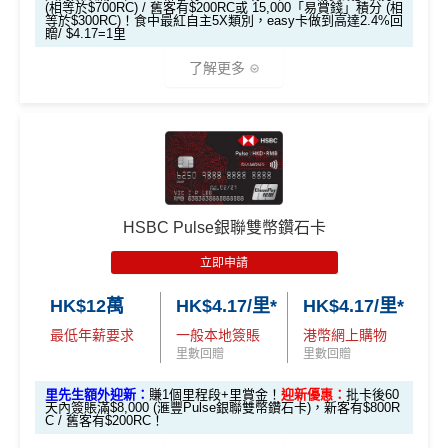
es.hk/mmcredit
Reward+ App「賞付款」功能抵扣簽賬交易，亦可以
(相等於$700RC) / 舊客有$200RC或 15,000「易賞錢」積分 (相
增加至19種飛行常客計劃或酒店獎勵計劃，拎嚟兌換
等於$300RC)！食中最紅自主5X類別，easy卡做到高達2.4%回
直接轉換為里數或喺
e-Shop
換禮品／coupon
贈/ $4.17=1里
里數或者酒店staycation都得！
每月結單週期首HK$10,000網上繳費有0.4%回贈，市
了解更多
滙豐Visa Sign
八達通增值及eBanking繳費都有回贈
全新信用卡客
現有信用卡客
面上絕大部份銀行已沒有相關回贈
ature卡迎新優
戶
戶
HSBC信用卡優惠
夠多夠密
惠
直接
轉換「獎賞錢」至里數戶口
免手續費
*基本「獎賞錢」0.4%+「
最紅自主獎賞
」賞家居 2% **基
滙豐EveryMile信用卡仲送埋每年
HSBC免費旅遊保險
本「獎賞錢」0.4%+「
最紅自主獎賞
」賞家居 2% + 易賞
❎
缺點
滙豐Visa Sign
免費機場貴賓室
+
機場酒吧Intervals
俾你玩
$800「獎賞
$200 「獎賞
錢2.4% = 4.8% 或 $2.08/里
ature卡基本迎
錢」
錢」
🎁
迎新禮遇
❎
缺點
新*
獎賞錢有效期於簽賬後最多2年，最少1年(按簽賬年度
HSBC Pulse銀聯雙幣鑽石卡
計算)
滙豐easy信用卡迎新
立即申請
「現金套現」
無得開附屬卡
滙豐Easy信用卡申請網址
：
MrMiles.hk/hsbc-visa-applica
分期計劃優惠
查看更多信用卡詳情及分析...
$200 「獎賞
HK$12萬
HK$4.17/里*
HK$4.17/里*
tion
（≥HK$20,00
不適用
查看更多信用卡詳情及分析...
錢」
最低年薪要求
一般本地簽賬
港幣網上購物
0，12個月或以
里先生加碼：
申請完填Form
MrMiles.hk/hsbc-easy-for
里數回贈
里數回贈
上還款期）
m
賺1個里程段+
里賞金
❗️（由里先生派出🎯38新會員額
里先生額外迎新：
賺1個里程段+里賞金！
迎新優惠：
批卡後60
外里賞金#）
天內簽賬滿$8,000 (滙豐Pulse銀聯雙幣鑽石卡)，新客有$800R
$1,000「獎賞
$200「獎賞
C / 舊客有$200RC！
合共高達
錢」 (相等於1
錢」 (相等於2,
#每1里賞金 ≈ HK$1，可兌換FPS轉數快回贈！詳情
MrMil