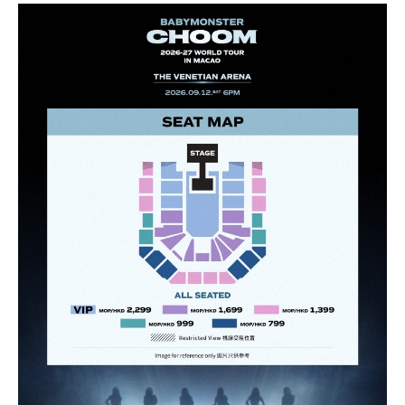
－學生卡簽賬
錢」
（相等於
錢」
（相等於
新優惠*
賞錢」
賞錢」
食中
最紅自主
5X類別，做到高達2.4%回贈/ $4.17=1里
迎新優惠*
3,000里）
2,000里）
經常有特別Bonus, e.g.
HSBC萬寧
/
HSBC百老匯
或
其他H
「現金套現」 分期計劃
$200「獎
SBC信用卡優惠
優惠 （≥HK$20,000，1
不適用
*持卡人需於發卡後60日內完成累積簽賬滿
HK$2,000
要
賞錢」
HSBC信用卡優惠
夠多夠密
2個月或以上還款期）
求。
不可獲享迎新：
於合資格信用卡批核日起計之過去1
HSBC獎賞錢轉換飛行里數無手續費
，換Asia Miles更
2個月內曾取消任何滙豐個人信用卡基本卡。 迎新條款：
$800「獎
$200「獎
可即時到賬
滙豐迎新條款
賞錢」
賞錢」
✅
優點
合共高達
❎
缺點
（相等於8,
（相等於2,
000里）
000里）
永久年費豁免
獎賞錢有效期於簽賬後最多2年，最少1年(按簽賬年度
繳交學費享高達額外$400「獎賞錢」回贈
計)
*持卡人需於發卡後60日內完成累積簽賬滿
HK$5,800
要
全年簽賬高達2.4%「獎賞錢」回贈
求。
不可獲享迎新
：於合資格信用卡批核日起計之過去 1
玩法相對複雜，要注意既限時優惠/條款/最低簽賬要求
2 個月內曾取消任何滙豐個人信用卡基本卡 迎新條款：
滙
網上簽賬享高達4.4%「獎賞錢」回贈
多，唔識玩平日本地簽賬只得$25=1里
豐迎新條款
用八達通自動增值或PayMe增值有回贈
如果唔中最紅自主六類別，平日簽賬得$25=1里
✅
優點
於CGV Cinemas睇戲有優惠
內地同澳門簽賬交易費用全免(Pulse銀聯雙幣鑽石卡尊
❎
缺點