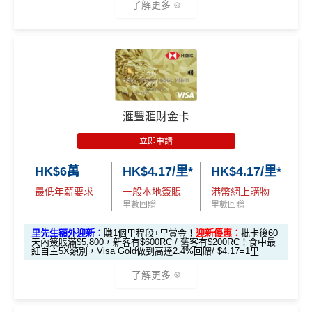
了解更多
0,000里)
000里)
es.hk/mmcredit
*持卡人需於發卡後60日內完成累積簽賬滿
HK$8,000
要
*（基本「獎賞錢」0.4%+「
最紅自主獎賞
」2%）
滙豐easy卡迎
全新信用卡客
現有信用卡客
求。
不可獲享迎新
：於合資格信用卡批核日起計之過去1
🎁
迎新禮遇
新優惠
戶
戶
2個月內曾取消任何滙豐個人信用卡基本卡。 迎新條款：
HSBC
銀聯雙幣Pulse鑽石卡迎新
滙豐迎新條款
$600「獎賞
$200 「獎賞
❎
優點
滙豐滙財金卡
滙豐 Pulse銀聯卡申請網址
：
MrMiles.hk/hsbc-unionpay-a
錢」或 35,000
錢」或 15,000
滙豐easy卡基
pply
立即申請
「易賞錢」積
「易賞錢」積
本迎新*
食中
最紅自主
5X類別，Visa Signature做到高達3.6%回
分(相等於$700
分(相等於$300
HK$6萬
HK$4.17/里*
HK$4.17/里*
里先生加碼：
申請完填Form
MrMiles.hk/hsbc-unionpa
贈/ $2.78=1里
「獎賞錢」)
「獎賞錢」)
y-pulse-form
賺1個里程段+
里賞金
❗️（由里先生派出🎯3
最低年薪要求
一般本地簽賬
港幣網上購物
經常有特別Bonus, e.g.
HSBC萬寧
/
HSBC百老匯
或其他
8新會員額外里賞金#）
里數回贈
里數回贈
「現金套現」
HSBC信用卡優惠
分期計劃優惠
里先生額外迎新：
賺1個里程段+里賞金！
迎新優惠：
批卡後60
#每1里賞金 ≈ HK$1，可兌換FPS轉數快回贈！詳情
MrMil
每月結單週期首HK$10,000
網上銀行ebanking繳費
有0.
$200 「獎賞
天內簽賬滿$5,800，新客有$600RC / 舊客有$200RC！食中最
（≥HK$20,00
不適用
es.hk/mmcredit
紅自主5X類別，Visa Gold做到高達2.4%回贈/ $4.17=1里
4%回贈，市面上絕大部份銀行已沒有相關回贈
錢」
0，12個月或以
HSBC信用卡優惠
夠多夠密
了解更多
上還款期）
滙豐Pulse銀聯雙
HSBC獎賞錢轉換飛行里數無手續費
，換Asia Miles更
全新信用卡客
現有信用卡客
幣鑽石卡迎新優