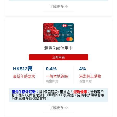
了解更多
*本地交通出行簽賬、本地咖啡店及輕便美食簽賬及網上
娛樂平台簽賬高達2.5%回贈，詳情睇返
HSBC EveryMile
信用卡
分析
🎁
迎新禮遇
滙豐Red信用卡
滙豐EveryMile信用卡迎新
立即申請
滙豐 EveryMile信用卡申請網址
：
MrMiles.hk/hsbc-mile-a
HK$12萬
0.4%
4%
pply
最低年薪要求
一般本地簽賬
港幣網上購物
里先生加碼：
申請完填Form
MrMiles.hk/hsbc-em-for
現金回贈
現金回贈
m
賺1個里程段+
里賞金
❗️（由里先生派出🎯38新會員額
里先生額外迎新：
賺1個里程段+里賞金！
迎新優惠：
全新客戶
外里賞金#）
批卡後60天內簽賬滿$5,800賺$300獎賞錢，成功申請現金套現
分期再賺多$200獎賞錢！
#每1里賞金 ≈ HK$1，可兌換FPS轉數快回贈！詳情
MrMil
了解更多
es.hk/mmcredit