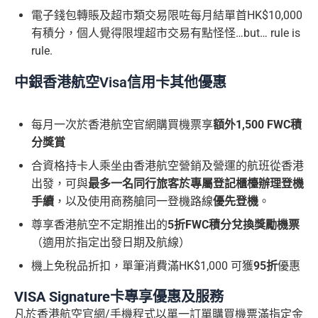
電子錢包轉賬及超市類交易限咗每月結單首HK$10,000
有積分，個人覺得限埋超市交易有點怪怪…but… rule is
rule.
中銀香港航空Visa信用卡其他優惠
每月一次於香港航空官網購買機票享
額外1,500 FWC積
分獎賞
合資格持卡人乘坐由香港航空營銷及營運的航班從香港
出發，可與
最多一名同行旅客於專屬登記櫃檯辦理登機
手續
，以及使用商務艙同一登機路線
優先登機
。
尊享香港航空不定期推出的
5折FWC積分兌換獎勵機票
（適用於指定出發日期及航線）
機上免稅品折扣，單筆消費滿HK$1,000 可獲
95折
優惠
VISA Signature卡專享優惠及服務
凡於香港航空官網/手機程式以單一訂單購買機票滿指定金