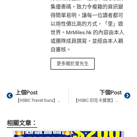
集優惠碼，致力令複雜的資訊變
得簡單易明，讓每一位讀者都可
以用性價比高的方式，「里」遊
世界。MrMiles.hk 的內容由本人
或團隊成員撰寫，並經由本人親
自審核。
更多關於里先生
Prev
Ne
上個Post
下個Post
【HSBC Travel Guru】用滙豐Visa Signature賺外幣簽賬高達9.6%獎賞錢！賺里數就用滙豐EveryMile低至$0.59/里！
【HSBC 印花卡獎賞】憑滙豐信用卡於指定商戶簽賬並透過滙豐Reward+印花卡獎賞功能享高達額外$100「獎賞錢」！
相關文章：