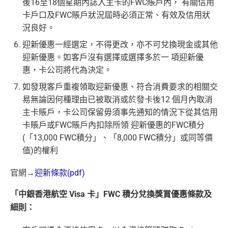
後16至18個星期內誌入主卡的FWC賬戶內， 有關信用
卡戶口及FWC賬戶狀況屆時必須正常、有效及信用狀
況良好。
迎新優惠一經選定，不得更改，亦不可兌換現金或其他
迎新優惠。如客戶沒有選擇或選擇多於一 項迎新優
惠，卡公司將代為決定。
如發現客戶重複領取迎新優惠、符合消費要求的相關交
易無論因何種理由已被取消或於發卡後12 個月內取消
主卡賬戶，卡公司保留毋須事先通知的情況下從其信用
卡賬戶或FWC賬戶內扣除所領 迎新優惠的FWC積分
(「13,000 FWC積分」、「8,000 FWC積分」或同等價
值)的權利
官網→
迎新條款(pdf)
「中銀香港航空 Visa 卡」FWC 積分兌換獎賞優惠條款及
細則：