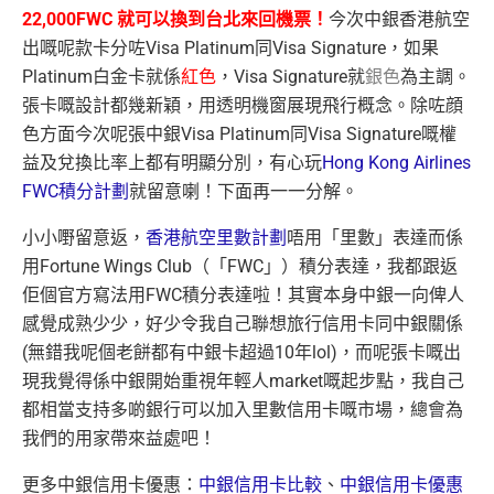
22,000FWC 就可以換到台北來回機票！
今次中銀香港航空
出嘅呢款卡分咗Visa Platinum同Visa Signature，如果
Platinum白金卡就係
紅色
，Visa Signature就
銀色
為主調。
張卡嘅設計都幾新穎，用透明機窗展現飛行概念。除咗顔
色方面今次呢張中銀Visa Platinum同Visa Signature嘅權
益及兌換比率上都有明顯分別，有心玩
Hong Kong Airlines
FWC積分計劃
就留意喇！下面再一一分解。
小小嘢留意返，
香港航空里數計劃
唔用「里數」表達而係
用Fortune Wings Club（「FWC」）積分表達，我都跟返
佢個官方寫法用FWC積分表達啦！其實本身中銀一向俾人
感覺成熟少少，好少令我自己聯想旅行信用卡同中銀關係
(無錯我呢個老餅都有中銀卡超過10年lol)，而呢張卡嘅出
現我覺得係中銀開始重視年輕人market嘅起步點，我自己
都相當支持多啲銀行可以加入里數信用卡嘅市場，總會為
我們的用家帶來益處吧！
更多中銀信用卡優惠：
中銀信用卡比較
、
中銀信用卡優惠