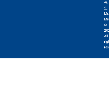
先
生
Mr.
Mil
©
20
All
rig
res