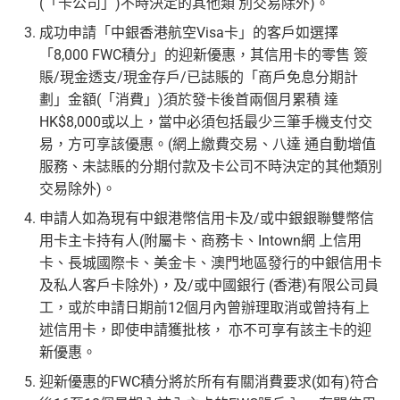
(「卡公司」)不時決定的其他類 別交易除外)。
成功申請「中銀香港航空Visa卡」的客戶如選擇
「8,000 FWC積分」的迎新優惠，其信用卡的零售 簽
賬/現金透支/現金存戶/已誌賬的「商戶免息分期計
劃」金額(「消費」)須於發卡後首兩個月累積 達
HK$8,000或以上，當中必須包括最少三筆手機支付交
易，方可享該優惠。(網上繳費交易、八達 通自動增值
服務、未誌賬的分期付款及卡公司不時決定的其他類別
交易除外)。
申請人如為現有中銀港幣信用卡及/或中銀銀聯雙幣信
用卡主卡持有人(附屬卡、商務卡、Intown網 上信用
卡、長城國際卡、美金卡、澳門地區發行的中銀信用卡
及私人客戶卡除外)，及/或中國銀行 (香港)有限公司員
工，或於申請日期前12個月內曾辦理取消或曾持有上
述信用卡，即使申請獲批核， 亦不可享有該主卡的迎
新優惠。
迎新優惠的FWC積分將於所有有關消費要求(如有)符合