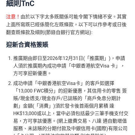
細則TnC
注意！
由於以下字太多既關係可能令閣下情緒不安。其實
上面所寫既已經係簡化左既條款，以下可以作參考或日後
翻查既條款及細則(節錄自銀行官方網站):
迎新合資格簽賬
推廣期由即日至2026年12月31日(「推廣期」)，申請
人須於推廣期內成功申請「中銀香港航空Visa 卡」，
方可享迎新優惠。
成功申請「中銀香港航空Visa卡」的客戶如選擇
「13,000 FWC積分」的迎新優惠，其信用卡的零售 簽
賬/現金透支/現金存戶/已誌賬的「商戶免息分期計
劃」金額(「消費」)須於發卡後首兩個月累積 達
HK$13,000或以上，當中必須包括最少三筆手機支付交
易，方可享該優惠。(網上繳費交易、八達 通自動增值
服務、未誌賬的分期付款及中銀信用卡(國際)有限公司