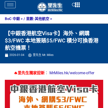
Skip
Open
Open
to
content
BoC 中銀
> /
里數-其他航空
>
【中銀香港航空Visa卡】海外、網購
$3/FWC 本地簽賬$5/FWC 積分可換香港
航空機票！
2026-01-04
里先生 Mr. Miles
🔥里先生獨家迎新
：
MrMiles.hk/welcome-offer