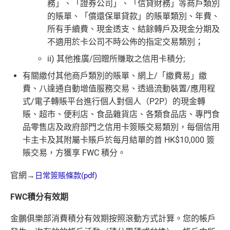
務」、「證券公司」、「信貸財務」等商戶類別
的賬單、「償還保單貸款」的賬單類別、年費、
所有手續費、現金透支、結餘轉戶及現金分期及
不適用於卡公司不時公佈的指定交易類別；
ii) 其他推廣/回贈所賺取之信用卡積分;
有關繳付其他商戶類別的賬單、網上/「繳費易」繳
費、八達通自動增值服務交易、透過流動裝置/應用程
式/電子轉賬平台進行個人對個人（P2P）的現金轉
賬、超市、便利店、食品雜貨店、各類食品店、專門食
品零售店及政府部門之信用卡簽賬交易類別，每個信用
卡主卡及其附屬卡賬戶於每月結單的首 HK$10,000 簽
賬交易，方獲享 FWC 積分。
官網→
日常簽賬條款(pdf)
FWC積分有效期
金鵬俱樂部消費積分有效期按照滾動方式計算。您的帳戶