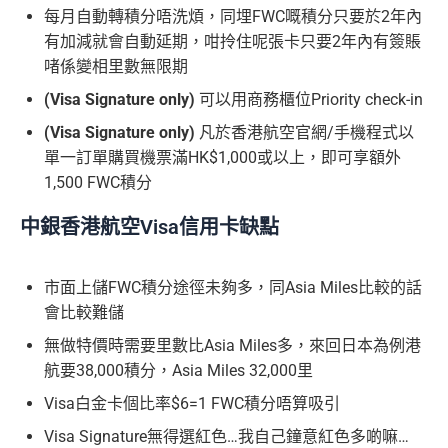
每月自動轉積分唔洗煩，同埋FWC嘅積分只要於2年內
有加減就會自動延期，咁拎住呢張卡只要2年內有簽賬
啫係變相里數無限期
(Visa Signature only)
可以用商務櫃位Priority check-in
(Visa Signature only)
凡於香港航空官網/手機程式以
單一訂單購買機票滿HK$1,000或以上，即可享額外
1,500 FWC積分
中銀香港航空Visa信用卡缺點
市面上儲FWC積分途徑未夠多，同Asia Miles比較的話
會比較難儲
無做特價時需要里數比Asia Miles多，來回日本為例港
航要38,000積分，Asia Miles 32,000里
Visa白金卡個比率$6=1 FWC積分唔算吸引
Visa Signature無得選紅色…我自己鐘意紅色多啲嘛…