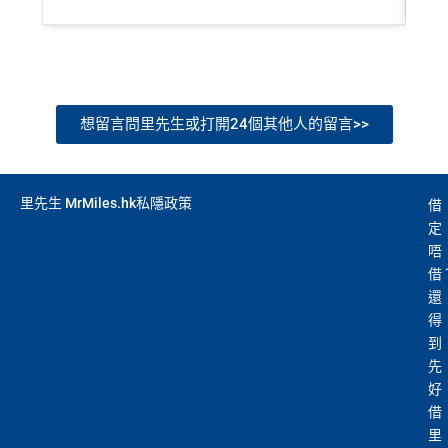
想留言問里先生或打開24個其他人的留言>>
里先生 MrMiles.hk私隱政策
借
定
唔
借
還
得
到
先
好
借
里