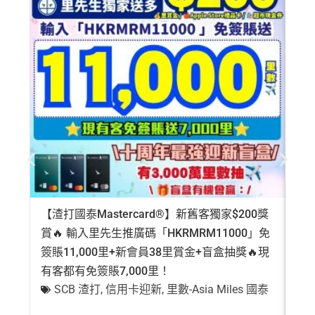
【渣打國泰Mastercard®】新舊客獨家$200獎
AE
賞🔥 輸入里先生推廣碼「HKRMRM11000」免
登記
簽賬11,000里+新會員38里賞金+盲盒抽獎🔥現
萬高
有客都有免簽賬7,000里！
有
SCB 渣打
,
信用卡迎新
,
里數-Asia Miles 國泰
+