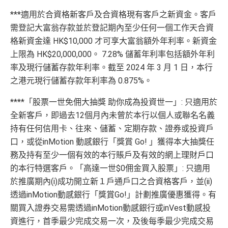
***適用於合資格新客戶及合資格現有客戶之新資金。客戶
需登記大富翁存款並於登記期內至少任何一個工作天合資
格新資金達 HK$10,000 才可享大富翁額外年利率。新資金
上限為 HK$20,000,000。 7.28% 儲蓄年利率包括額外年利
率及現行儲蓄存款年利率。截至 2024 年 3 月 1 日，本行
之港元現行儲蓄存款年利率為 0.875%。
****「股票一世免佣大抽獎 助你成為投資世一」: 只適用於
全新客戶，即過去12個月內未曾於本行以個人或聯名名義
持有任何信用卡、往來、儲蓄、定期存款、證券或投資戶
口，或從inMotion 動感銀行「獎賞 Go! 」獲得本大抽獎任
務及持有至少一個有效的本行賬戶及有效的網上理財戶口
的本行特選客戶。「高達一世$0佣金買入股票」: 只適用
於推廣期內(i)成功開立新１戶通戶口之合資格客戶，並(ii)
透過inMotion動感銀行「獎賞Go!」計劃推廣優惠獲得。有
關買入證券交易需透過inMotion動感銀行或inVest動感投
資進行，首季最少完成交易一次，及後每季最少完成交易