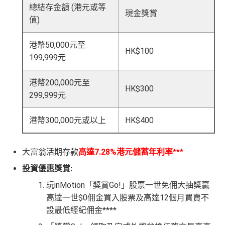
總結存金額 (港元或等
現金獎賞
值)
港幣50,000元至
HK$100
199,999元
港幣200,000元至
HK$300
299,999元
港幣300,000元或以上
HK$400
大富翁活期存款
高達7.28%港元儲蓄年利率***
投資優惠獎賞:
玩inMotion「獎賞Go!」股票一世免佣大抽獎贏
高達一世$0佣金買入股票及高達12個月買賣不
設最低經紀佣金****