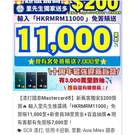
【渣打國泰Mastercard®】新舊客獨家$200獎
AE
賞🔥 輸入里先生推廣碼「HKRMRM11000」免
登記
簽賬11,000里+新會員38里賞金+盲盒抽獎🔥現
萬高
有客都有免簽賬7,000里！
有
SCB 渣打
,
信用卡迎新
,
里數-Asia Miles 國泰
+