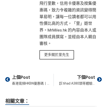
飛行里數，信用卡優惠及搜集優
惠碼，致力令複雜的資訊變得簡
單易明，讓每一位讀者都可以用
性價比高的方式，「里」遊世
界。MrMiles.hk 的內容由本人或
團隊成員撰寫，並經由本人親自
審核。
更多關於里先生
Prev
Ne
上個Post
下個Post
香港寬頻HKBN優惠碼丨經里先生申請寬頻計劃額外送$100超市禮券！新登記2.5Gbps GigaFast寬頻即送2000Fun HK$2,000現金券，可用於半價入手Switch 2或者購買其他線上遊戲產品！
【Etihad A380頭等體驗】香港信用卡積分兌換阿提哈德航空First Class「Apartment」！實測里數機票！
相關文章：