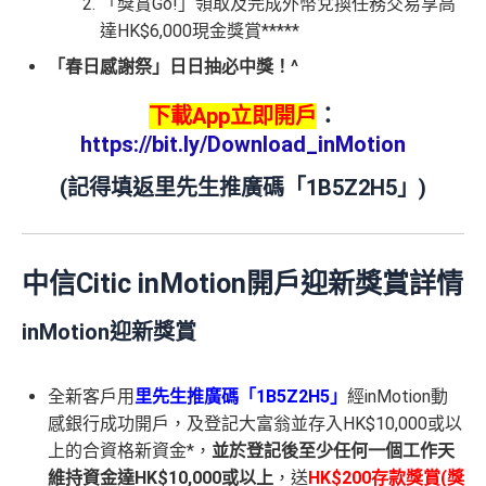
「獎賞Go!」領取及完成外幣兌換任務交易享高
達HK$6,000現金獎賞*****
「春日感謝祭」日日抽必中獎！^
下載App立即開戶
：
https://bit.ly/Download_inMotion
(
記得填返里先生推廣碼「1B5Z2H5」
)
中信Citic
inMotion
開戶迎新獎賞詳情
inMotion迎新獎賞
全新客戶用
里先生推廣碼「1B5Z2H5
」
經inMotion動
感銀行成功開戶，及登記大富翁並存入HK$10,000或以
上的合資格新資金*，
並於登記後至少任何一個工作天
維持資金達HK$10,000或以上
，送
HK$200存款獎賞(獎