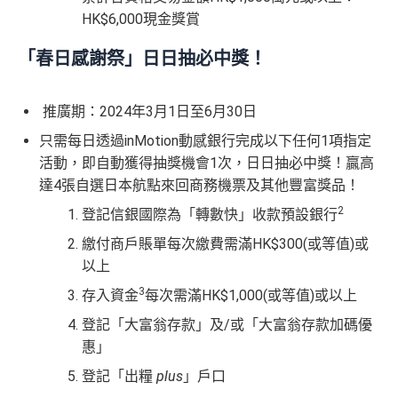
HK$6,000現金獎賞
「春日感謝祭」日日抽必中獎！
推廣期：2024年3月1日至6月30日
只需每日透過inMotion動感銀行完成以下任何1項指定
活動，即自動獲得抽獎機會1次，日日抽必中獎！贏高
達4張自選日本航點來回商務機票及其他豐富獎品！
2
登記信銀國際為「轉數快」收款預設銀行
繳付商戶賬單每次繳費需滿HK$300(或等值)或
以上
3
存入資金
每次需滿HK$1,000(或等值)或以上
登記「大富翁存款」及/或「大富翁存款加碼優
惠」
登記「出糧
plus
」戶口