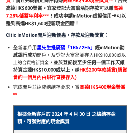
賞
！而且
完
成
指定條
件
再
賺
高達
HK$400
現金獎賞**
！
合共
高
達HK$600獎賞。
宜家登
記大富翁活期存款可以賺
高達
7.28%
儲蓄年利率***
！成功申請
inMotion
虛擬信用卡可以
賺到高達
HK$1,600
迎新現金回贈！
Citic inMotion開戶迎新優惠，存款及迎新獎賞：
全新客戶用
里先生推廣碼「1B5Z2H5
」
經
inMotion
動
感銀行
成
功
開戶，及登記大富翁並存入
HK$10,000
或以
，並於登記後至少任何一個工作天維
上的合資格新資金
持資金達HK$10,000或以上，
賺
HK$200存款獎賞(獎賞
會約一個月內由銀行直接存入)
完成開戶並達成總結存要求，賞
高達
HK$400現金獎賞
**
根據全新客戶於 2024 年 4 月 30 日 之總結存金
額，可獲對應的現金獎賞