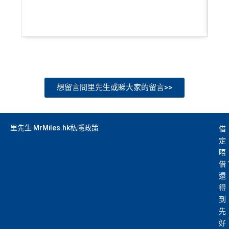
想留言問里先生或睇大家的留言>>
里先生 MrMiles.hk私隱政策
借
定
唔
借
還
得
到
先
好