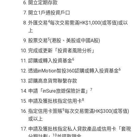
開立定期存款
開立1戶通投資戶口
4
外匯交易
每次交易需滿HK$1,000(或等值)或以
上
5
股票交易
(港股、美股或中國A股)
完成或更新「投資者風險分析」
6
認購或轉入投資基金
6
透過inMotion智投360認購或轉入投資基金
認購高息貨幣聯繫存款
7
申請「inSure旅遊保險計畫」
8
申請及獲批核指定信用卡
9
指定信用卡簽賬
每次交易需滿HK$300(或等值)
或以上
申請及獲批核指定私人貸款產品或信用卡「套現
10
分期計劃」
並提取現金