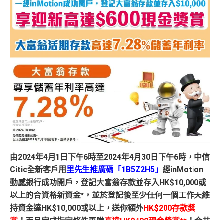
由2024年4月1日下午6時至2024年4月30日下午6時，中信
Citic
全新客戶
用
里先生推廣碼「1B5Z2H5
」
經
inMotion
動感銀行
成
功開戶
，
登記大富翁存款並存入HK$10,000或
以上的合資格新資金*
，並於登記後至少任何一個工作天維
持資金達HK$10,000或以上，送你
額外
HK$200存款獎