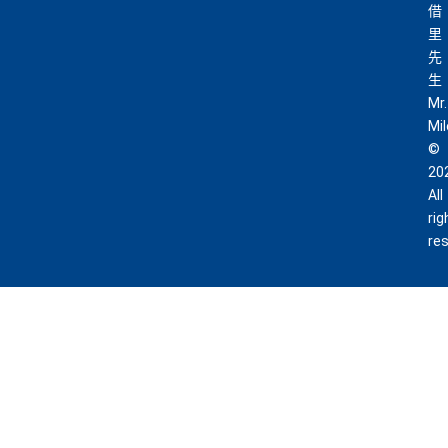
借
里
先
生
Mr.
Mi
©
20
All
rig
re