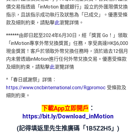
價交易指透過「inMotion 動感銀行」設立的外匯限價兌換
指示，且該指示成功執行及狀態為「已成交」。優惠受條
款及細則約束，請點擊
此
瀏覽詳情。
******由即日起至2024年6月30日，經「獎賞 Go！」領取
「inMotion專享外幣兌換獎賞」任務，享受高達HK$6,000
現金獎賞！客戶於領取外幣兌換任務時，須於過去12個月
内未曾透過inMotion進行任何外幣兌換交易。優惠受條款
及細則約束，請點擊
此
瀏覽詳情
^
「春日感謝祭」詳情
︰
https://www.cncbinternational.com/Rgpromoc
受條款及
細則約束。
下載App立即開戶
：
https://bit.ly/Download_inMotion
(
記得填返里先生推廣碼「1B5Z2H5」
)