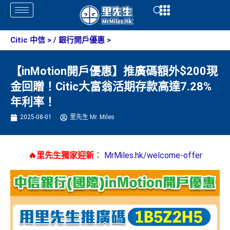
Skip
Open
Open
to
content
Citic 中信
> /
銀行開戶優惠
>
【inMotion開戶優惠】推廣碼額外$200現
金回贈！Citic大富翁活期存款高達7.28%
年利率！
2025-08-01
里先生 Mr. Miles
🔥里先生獨家迎新
：
MrMiles.hk/welcome-offer