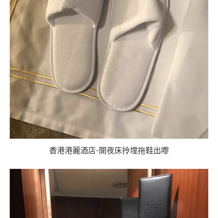
香港港麗酒店-開夜床拎埋拖鞋出嚟