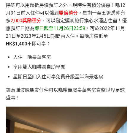
除咗可以用超抵房價預訂之外，現時仲有積分優惠！喺12
月31日前入住仲可以儲到
雙倍積分
，星期一至五退房仲有
多
2,000獎勵積分
，可以儲定遲啲旅行換心水酒店住宿
！優
惠預訂日期為
即日起至11月26日23:59
，可於2022年11月
21日至2023年2月5日期間內入住。每晚房價低至
HK$1,400＋
即可享：
入住一晚豪華客房
享用雙人咖啡園自助早餐
星期日至四入住可享免費升級至半海景客房
鐘意睇波嘅朋友仔仲可以喺咁靚嘅豪華客房直擊世界足球
盛事！