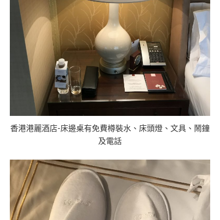
香港港麗酒店-床邊桌有免費樽裝水、床頭燈、文具、鬧鐘
及電話