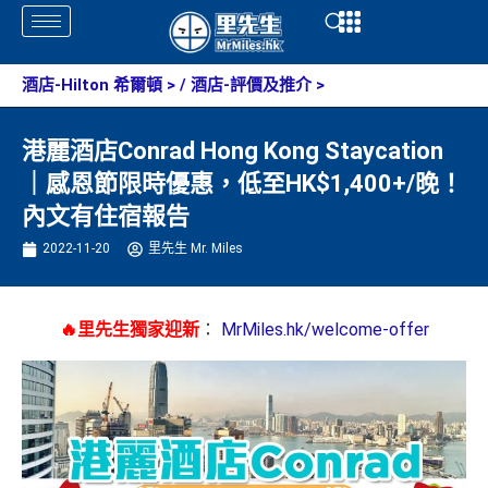
Skip
Open
Open
to
content
酒店-Hilton 希爾頓
> /
酒店-評價及推介
>
港麗酒店Conrad Hong Kong Staycation
｜感恩節限時優惠，低至HK$1,400+/晚！
內文有住宿報告
2022-11-20
里先生 Mr. Miles
🔥里先生獨家迎新
：
MrMiles.hk/welcome-offer