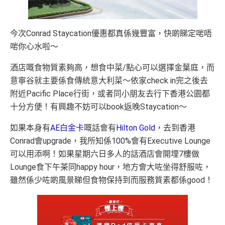
今次Conrad Staycation優惠都真係幾豐富，快啲睇定啱唔
啱你心水啦～
酒店嘅食物質素夠高，想食中菜/點心可以選擇金葉庭，而
意寧谷就主要係食傳統意大利菜～依家check in完之後去
附近Pacific Place行街，或者同小朋友去行下香港公園都
十分方便！有興趣不妨可以book返晚Staycation～
如果本身有
AE白金卡
嘅話會有
Hilton Gold
，去到香港
Conrad會upgrade，我所知係100%會有Executive Lounge
可以用添啊！如果星期六日多人的話酒店會開埋7樓做
Lounge食下午茶同happy hour，地方會大咗坐得舒服咗，
雖然係少咗啲風景睇但食物保持到而服務質素都係good！