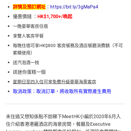
詳情及預訂網址
：
https://bit.ly/3gMaPa4
優惠價錢
：
HK$1,700+/晚起
一晚豪華客房住宿
享雙人客房早餐
每晚住宿可享HK$800 客房餐務及酒店餐廳消費額（不可
累積使用）
送汽泡酒一枝
送迷你蛋糕一個
星期日至四入住可享免費升級豪華海景客房
取消政策：取消訂單，將收取所有實際產生費用
未住過又想知係點不妨睇下MeetHK小編於2020年6月入
住介紹香港港麗酒店的海景房間，餐廳及Executive