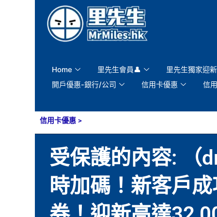
Skip
to
content
Home
里先生會員👤
里先生獨家迎新
開戶優惠-銀行/公司
信用卡優惠
信
信用卡優惠
>
受保護的內容: （draf
時加碼！新客戶成功申請
券！迎新高達32,000