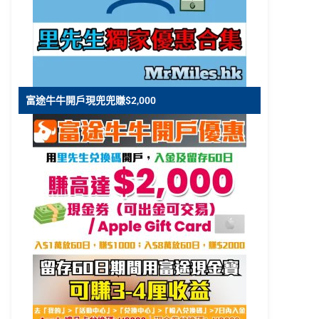
富途牛牛開戶現兜兜賺$2,000