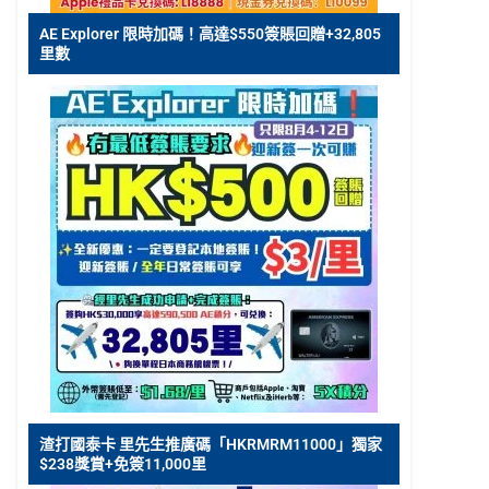
AE Explorer 限時加碼！高達$550簽賬回贈+32,805
里數
渣打國泰卡 里先生推廣碼「HKRMRM11000」獨家
$238獎賞+免簽11,000里