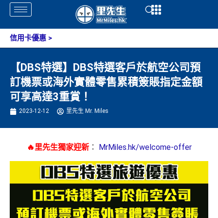
Skip
Open
Open
to
content
信用卡優惠
>
【DBS特選】DBS特選客戶於航空公司預
訂機票或海外實體零售累積簽賬指定金額
可享高達3重賞！
2023-12-12
里先生 Mr. Miles
🔥里先生獨家迎新
：
MrMiles.hk/welcome-offer