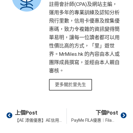
註冊會計師(CPA)及網站主編，
運用多年的專業訓練及認知分析
飛行里數，信用卡優惠及搜集優
惠碼，致力令複雜的資訊變得簡
單易明，讓每一位讀者都可以用
性價比高的方式，「里」遊世
界。MrMiles.hk 的內容由本人或
團隊成員撰寫，並經由本人親自
審核。
更多關於里先生
Prev
Ne
上個Post
下個Post
【AE 溥儀優惠】AE信用卡於溥儀累積簽賬滿HK$10,000享HK$1,000簽賬回贈
PayMe FILA優惠︱Fila網店簽賬享高達HK$400優惠！