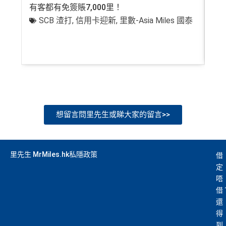
有客都有免簽賬7,000里！
有
SCB 渣打
,
信用卡迎新
,
里數-Asia Miles 國泰
+
想留言問里先生或睇大家的留言>>
里先生 MrMiles.hk私隱政策
借
定
唔
借
還
得
到