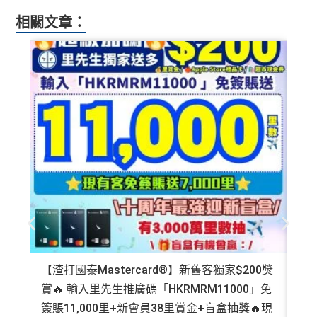
相關文章：
【渣打國泰Mastercard®】新舊客獨家$200獎
AE
賞🔥 輸入里先生推廣碼「HKRMRM11000」免
登記
簽賬11,000里+新會員38里賞金+盲盒抽獎🔥現
萬高