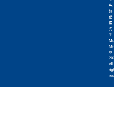
先
好
借
里
先
生
Mr.
Mi
©
20
All
rig
re