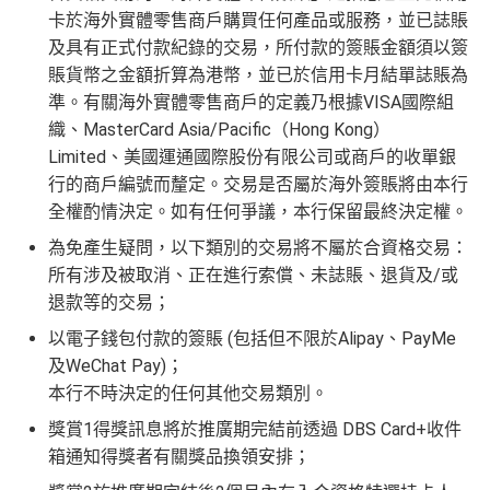
卡於海外實體零售商戶購買任何產品或服務，並已誌賬
及具有正式付款紀錄的交易，所付款的簽賬金額須以簽
賬貨幣之金額折算為港幣，並已於信用卡月結單誌賬為
準。有關海外實體零售商戶的定義乃根據VISA國際組
織、MasterCard Asia/Pacific（Hong Kong）
Limited、美國運通國際股份有限公司或商戶的收單銀
行的商戶編號而釐定。交易是否屬於海外簽賬將由本行
全權酌情決定。如有任何爭議，本行保留最終決定權。
為免產生疑問，以下類別的交易將不屬於合資格交易：
所有涉及被取消、正在進行索償、未誌賬、退貨及/或
退款等的交易；
以電子錢包付款的簽賬 (包括但不限於Alipay、PayMe
及WeChat Pay)；
本行不時決定的任何其他交易類別。
獎賞1得獎訊息將於推廣期完結前透過 DBS Card+收件
箱通知得獎者有關獎品換領安排；