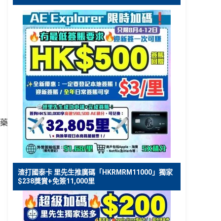
藥
渣打國泰卡 里先生推廣碼「HKRMRM11000」獨家
$238獎賞+免簽11,000里