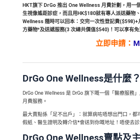
HKT
旗下
DrGo
推出
One Wellness
月費計劃，用一
生視像遙距診症，
而且用
HK$180
就
有專人
派送藥物
Wellness
隨時可以回本：交完一次性登記費
($598)+
方藥物
*
及送遞服務
(3
次總共價值
$540)
！
可以享有
免
立即申請：
M
DrGo
One Wellness
是什麼
DrGo One Wellness 是 DrGo 旗下嘅一個「醫
月費服務。
最大賣點係「足不出戶」：就算病咗唔想出門口，都
假紙、醫生證明及轉介信*會送到你嘅地址！唔使去診
DrGo One Wellness
賣點及