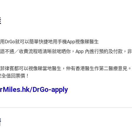
群
DrGo就可以簡單快捷地用手機App視像睇醫生
語不通／收費流程唔清晰就啱晒你，App 內進行預約及付款，
菲律賓都可以視像睇當地醫生，仲有香港醫生作第二醫療意見。
，完全值回票價！
rMiles.hk/DrGo-apply
情