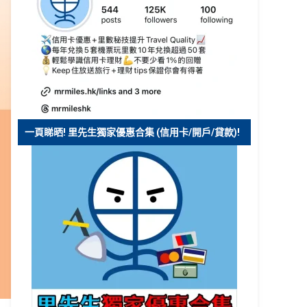
一頁睇晒! 里先生獨家優惠合集 (信用卡/開戶/貸款)!