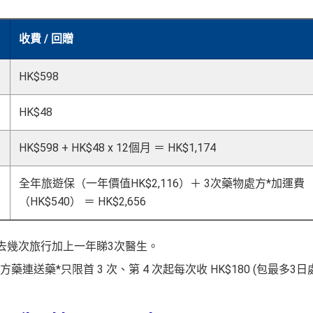
收費 / 回贈
HK$598
HK$48
HK$598 + HK$48 x 12個月 ＝ HK$1,174
全年旅遊保（一年價值HK$2,116）＋ 3次藥物處方*加運費
（HK$540） ＝ HK$2,656
年都會去幾次旅行加上一年睇3次醫生。
藥*只限首 3 次、第 4 次起每次收 HK$180 (包最多3日