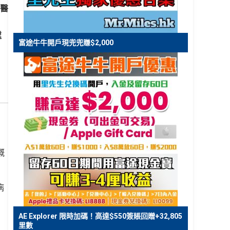
醫
處
富途牛牛開戶現兜兜賺$2,000
嘅
病
AE Explorer 限時加碼！高達$550簽賬回贈+32,805
里數