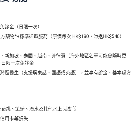
免診金（日限一次）
方藥物*+標準送遞服務（原價每次 HK$180，賺返HK$540）
、新加坡、泰國、越南、菲律賓（海外地區名單可能會隨時更
症，日限一次免診金
灣區醫生（支援廣東話、國語或英語），並享有診金、基本處方
笨豬跳、策騎、潛水及其他水上 活動等
信用卡等損失