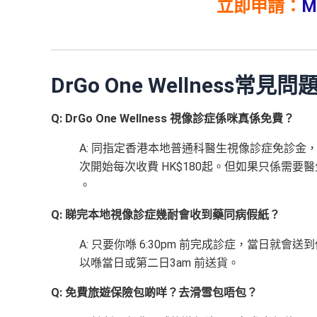
立即申請：
M
DrGo One Wellness
常見問
Q: DrGo One Wellness 視像診症係咪真係免費？
A: 同指定香港本地普通科醫生視像診症免診金，
次開始每次收費 HK$180起。但如果只係需
。
Q: 睇完本地視像診症幾耐會收到藥同病假紙？
A: 只要你喺 6:30pm 前完成診症，當日就會送到你
以喺當日或第二日3am 前送貨。
Q: 免費旅遊保險包啲咩？去滑雪包唔包？