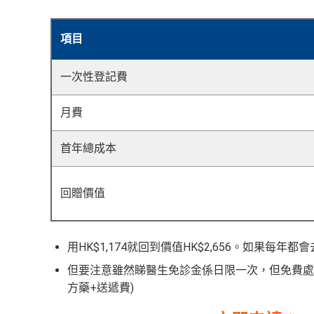
項目
一次性登記費
月費
首年總成本
回贈價值
用HK$1,174就回到價值HK$2,656。如果每
但要注意雖然睇醫生免診金係日限一次，但免費處方藥連送
方藥+送遞費)