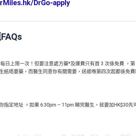
rMiles.hk/DrGo-apply
題
FAQs
每日上限一次！但要注意處方藥*及運費只有首 3 次係免費 ，第 
要醫生紙唔要藥，而醫生同意你有關需要，送遞喺第四次起都係免費
指定地址 。如果 6:30pm – 11pm 睇完醫生，就要加HK$30先