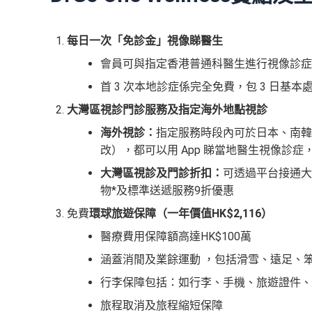
每日一次「免診金」視像睇醫生
會員可與指定香港普通科醫生進行視像診症
首 3 次本地診症係完全免費，包 3 日基本處
大灣區視診門診服務
及指定海外地點視診
海外視診：
指定服務時段內可於日本、南韓
改），都可以用 App 睇當地醫生視像診
大灣區視診及門診折扣：
可透過平台接通大
物*及標準送遞服務9折優惠
免費
環球旅遊保障（一年價值
HK$2,116
）
醫療費用保障額高達HK$100萬
涵蓋消閒及業餘運動 ，包括滑雪、遠足、
行李保障包括：如行李、手機、旅遊證件、
旅程取消及旅程縮短保障