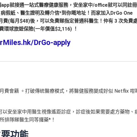
個
app
就
接通
一站式醫療健康服務，安坐家中
/office
就可以同註冊
、病假紙、醫生證明及轉介信
*
到你嘅地址！而家加入
DrGo One
月費
(
每月
$48)
後，可以免費睇指定普通科醫生！仲有
3
次免費
費環球旅遊保險
(
一年
價值
$2,116)
！
rMiles.hk/DrGo-apply
？
療服務」月費會籍 。打破傳統醫療模式，將醫健服務變成好似 Netflix 咁
可以安坐家中用醫生視像遙距診症，診症後如果需要處方藥物、
所排隊睇醫生同等攞藥*！
主要功能