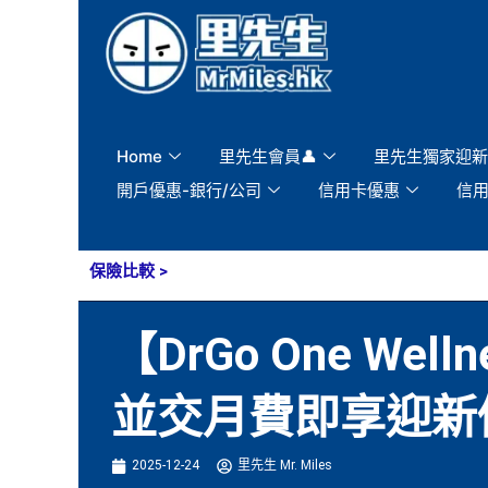
Skip
to
content
Home
里先生會員👤
里先生獨家迎新
開戶優惠-銀行/公司
信用卡優惠
信
保險比較
>
【DrGo One W
並交月費即享迎新
2025-12-24
里先生 Mr. Miles