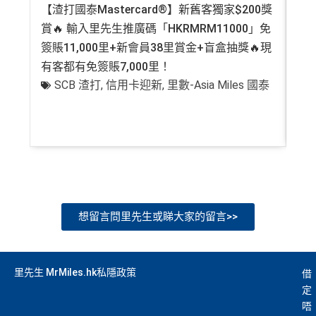
【渣打國泰Mastercard®】新舊客獨家$200獎
AE
賞🔥 輸入里先生推廣碼「HKRMRM11000」免
登記
簽賬11,000里+新會員38里賞金+盲盒抽獎🔥現
萬高
有客都有免簽賬7,000里！
有
SCB 渣打
,
信用卡迎新
,
里數-Asia Miles 國泰
+
想留言問里先生或睇大家的留言>>
里先生 MrMiles.hk私隱政策
借
定
唔