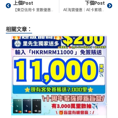
Prev
Ne
上個Post
下個Post
【東亞信用卡 里數優惠】本地簽賬$3/里 海外簽賬$2/里！春日祭里數優惠！簽賬賺180,000里！網購都計！
AE淘寶優惠｜AE卡累積消費滿HK$300或以上享HK$25簽賬回贈！最多享HK$50簽賬回贈！
相關文章：