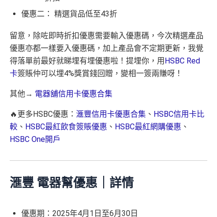
優惠二： 精選貨品低至43折
留意，除咗即時折扣優惠需要輸入優惠碼，今次精選產品
優惠亦都一樣要入優惠碼，加上產品會不定期更新，我覺
得落單前最好就睇埋有埋優惠啦！提埋你，用
HSBC Red
卡
簽賬仲可以埋4%獎賞錢回贈，變相一簽兩賺呀！
其他→
電器舖信用卡優惠合集
🔥更多HSBC優惠：
滙豐信用卡優惠合集
、
HSBC信用卡比
較
、
HSBC最紅飲食簽賬優惠
、
HSBC最紅網購優惠
、
HSBC One開戶
滙豐 電器幫優惠｜詳情
優惠期：2025年4月1日至6月30日