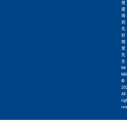
借
還
得
到
先
好
借
里
先
生
Mr.
Mi
©
20
All
rig
re