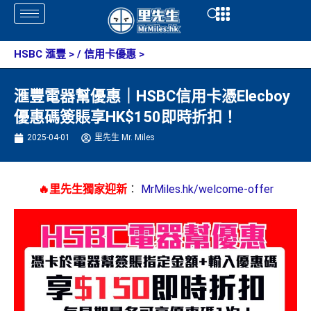
Skip
Open
Open
to
content
HSBC 滙豐
> /
信用卡優惠
>
滙豐電器幫優惠｜HSBC信用卡憑Elecboy
優惠碼簽賬享HK$150即時折扣！
2025-04-01
里先生 Mr. Miles
🔥里先生獨家迎新
：
MrMiles.hk/welcome-offer