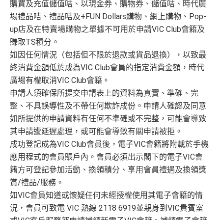
購買及充值儲值咭、以現金券、購物券、儲值咭、時代廣
場禮品咭、禮品咭及+FUN Dollars購物、網上購物、Pop-
up店及在特賣場購物之單據不可用於申請VIC Club會籍及
賺取TS積分。
如因任何情況（包括但不限於退款或貨品退換），以致最
終消費金額低於成為VIC Club會員的指定消費金額，時代
廣場有權取消VIC Club會籍。
申請人須確保所提交申請表上的資料為真實、準確、完
整、不具誤導性及不帶任何欺詐成份。申請人確認及同意
如所提供的申請資料有任何不準確或不完整，可能會導致
其申請遭延遲處理，或可能會導致有關申請被拒。
成功登記成為VIC Club會員後，電子VIC會籍將附載於手機
應用程式的會員賬戶內。會員必須出示閣下的電子VIC會
籍方可登記參加活動、換領積分、享用會員禮遇及換領獎
賞/禮品/服務。
如VIC會員知道或懷疑任何未經授權使用其電子會籍的情
況，會員可致電 VIC 熱線 2118 6919並親身到VIC貴賓室