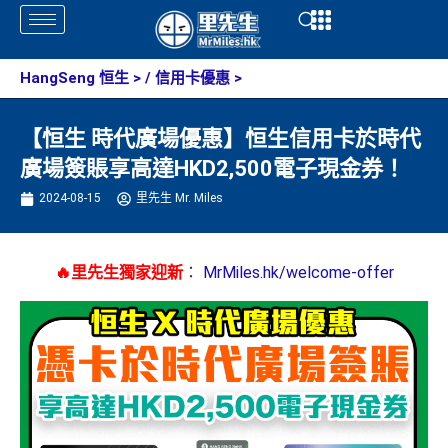
Skip
Open
Open
to
content
HangSeng 恒生
> /
信用卡優惠
>
【恒生 時代廣場優惠】恒生信用卡於時代
廣場簽賬享高達HKD2,500電子現金券！
2024-08-15
里先生 Mr. Miles
🔥里先生獨家迎新
：
MrMiles.hk/welcome-offer