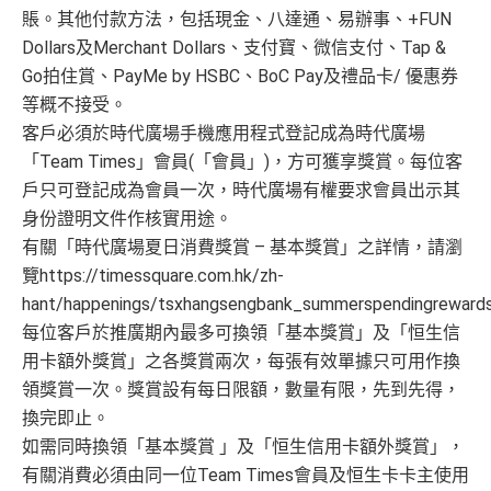
賬。其他付款方法，包括現金、八達通、易辦事、+FUN
Dollars及Merchant Dollars、支付寶、微信支付、Tap &
Go拍住賞、PayMe by HSBC、BoC Pay及禮品卡/ 優惠券
等概不接受。
客戶必須於時代廣場手機應用程式登記成為時代廣場
「Team Times」會員(「會員」)，方可獲享獎賞。每位客
戶只可登記成為會員一次，時代廣場有權要求會員出示其
身份證明文件作核實用途。
有關「時代廣場夏日消費獎賞 – 基本獎賞」之詳情，請瀏
覽https://timessquare.com.hk/zh-
hant/happenings/tsxhangsengbank_summerspendingrewar
每位客戶於推廣期內最多可換領「基本獎賞」及「恒生信
用卡額外獎賞」之各獎賞兩次，每張有效單據只可用作換
領獎賞一次。獎賞設有每日限額，數量有限，先到先得，
換完即止。
如需同時換領「基本獎賞 」及「恒生信用卡額外獎賞」，
有關消費必須由同一位Team Times會員及恒生卡卡主使用