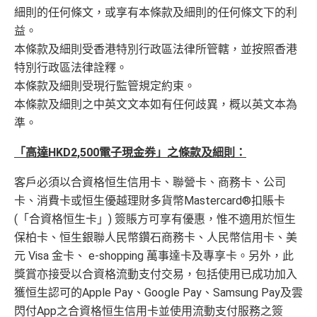
細則的任何條文，或享有本條款及細則的任何條文下的利
唔中特選商戶簽賬回贈0.5%，唔算太吸引
❎
缺點
益。
本條款及細則受香港特別行政區法律所管轄，並按照香港
查看更多信用卡詳情及分析...
特別行政區法律詮釋。
無得換里數
本條款及細則受現行監管規定約束。
日常簽賬回贈0.4%，唔算太吸引，但可以攞咗做第一
本條款及細則之中英文文本如有任何歧異，概以英文本為
張卡先，到時再拎其他恒生卡都易啲
準。
積分每年續期月計有效期24個月
「高達HKD2,500電子現金券」之條款及細則：
查看更多信用卡詳情及分析...
客戶必須以合資格恒生信用卡、聯營卡、商務卡、公司
卡、消費卡或恒生優越理財多貨幣Mastercard®扣賬卡
(「合資格恒生卡」) 簽賬方可享有優惠，惟不適用於恒生
保柏卡、恒生銀聯人民幣鑽石商務卡、人民幣信用卡、美
元 Visa 金卡、 e-shopping 萬事達卡及專享卡。另外，此
獎賞亦接受以合資格流動支付交易，包括使用已成功加入
獲恒生認可的Apple Pay、Google Pay、Samsung Pay及雲
閃付App之合資格恒生信用卡並使用流動支付服務之簽