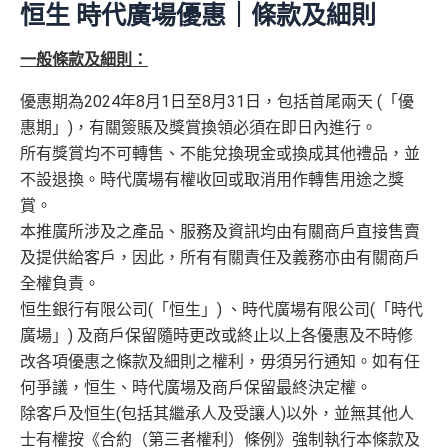
恒生 時代廣場優惠｜條款及細則
現有信用卡客戶➜$300 +FUN Dollars
容易批卡，入息要求親民
一般條款及細則：
✅
優點
同大型積分計劃合作，於yuu合作商戶簽賬有高達額外
優惠期為2024年8月1日至8月31日，包括首尾兩天 (「優
4x積分
交學費可享 2.4% +FUN Dollars 回贈優惠！(額外回贈
惠期」)，有關簽賬及獎賞換領必須在即日內進行。
商戶折扣多，超市便利店食肆都有，經常有機會用到
上限高達$200 +FUN dollars，需登記
https://bit.ly/3JfC
所有獎賞均不可轉售、不能兌換現金或換成其他禮品，並
7hH
)
寫到明永久免年費^！
不設退換。時代廣場有權收回或取消用作轉售用途之獎
容易批卡，學生都申請得！
賞。
持續地有優惠，餐飲零售入油都不時有優惠，仲會有
一日快閃折扣
本推廣所涉及之產品、服務及資訊均由有關商戶直接售賣
新客戶享迎新享有$700 +FUN Dollars
及提供給客戶，因此，所有有關責任及義務亦由有關商戶
耐唔耐有高折扣Agoda code用→
Agoda code酒店折扣
現有客戶迎新都有$300 +FUN Dollars
全權負責。
代碼
全日制學生迎新都有$300 +FUN Dollars
恒生銀行有限公司(「恒生」) 、時代廣場有限公司(「時代
^有關
申請恒生 enJoy 卡之注意事項及申請人聲明詳情（
按
專有校園優惠
廣場」) 及商戶保留隨時更改或終止以上各優惠及不時修
此
）
憑卡簽賬之部份金額將捐贈母校，用以資助大學 / 大專
改各項優惠之條款及細則之權利，毋須另行通知。如有任
❎
缺點
院校發展
何爭議，恒生、時代廣場及商戶保留最終決定權。
除客戶及恒生(包括其繼承人及受讓人)以外，並無其他人
有永久免年費優惠
冇得換里數
士有權按《合約（第三者權利）條例》強制執行本條款及
學生卡有時都可以玩到恒生卡其他大promo