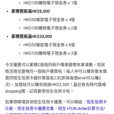
HKD100購物電子現金券 x 1張
累積簽賬滿HK$8,000
HKD50餐飲電子現金券 x 4張
HKD100購物電子現金券 x 2張
累積簽賬滿HK$20,000
HKD50餐飲電子現金券 x 8張
HKD100購物電子現金券 x 3張
今次優惠可以累積2張唔同商戶嘅單據嚟夾單湊數，咁就
唔洗限住要喺同一個商戶爆買啦！每人仲可以賺到基本獎
賞同恒生信用卡額外獎賞各2次(即係每個level可以賺2
次)，加埋就可以賺到高達HKD2,500！最近會去時代廣場
shopping嘅，記得要用恒生信用卡啦！
如果想睇埋其他恒生信用卡優惠，可以睇返：
恒生信用卡
比較
、
恒生信用卡優惠合集
、
恒生+FUN dollar計算方法/