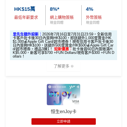
里先生會員平台額外賞
：成為新會員並經平台
HK$15萬
8%*
4%
申請獎賞賺額外
38里賞金
最低年薪要求
網上購物簽賬
外幣簽賬
全新*信用卡客戶
批卡後30日內簽夠HK$100送
現金回贈
現金回贈
額外600里賞金**/HK$600 Apple Gift Card /超
市禮券(3揀1)
里先生額外迎新：
2026年7月16日至7月31日23:59，全新信用
卡客戶批卡後30日內簽夠HK$100，即送額外1,000里賞金/HK
現有信用卡客戶
批卡後30日內簽夠HK$100送
額
$1,000🍎Apple Gift Card/超市禮券！現有信用卡客戶批卡後30
日內簽夠HK$100，送額外500里賞金/HK$500🍎Apple Gift Car
外300里賞金**/HK$300 Apple Gift Card /超市
d/超市禮券。禮品3揀1！
迎新優惠：
批卡後首60日內簽賬滿H
K$5,000，新客可享$700 +FUN Dollars/現有客戶$300 +FUN D
禮券(3揀1)
ollars！
立即申請！
→
MrMiles.hk/travel-plus-apply/
了解更多
📝迎新表格：
MrMiles.hk/travel-plus-form
申請後記得盡快填form先有額外獎賞㗎！
（由2023年7月22日開始，恒生MMPOWER World Mast
ercard可以
用+Fun Dollars找卡數
！）
**每1里賞金 ≈ HK$1，可兌換FPS轉數快回贈！
基本迎
🎁
迎新禮遇
新：
限時加碼迎新：
恒生enJoy卡
新舊客戶於
網上連結申請
批卡後首60日內累積簽賬滿H
K$5,000，即符合獲取條件
立即申請
推廣期：2026年7月16日至7月31日23:59