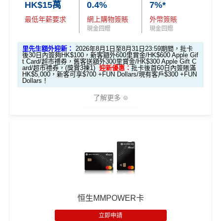
HK$15萬
0.4%
7%*
最低年薪要求
網上購物簽賬
外幣簽賬
現金回贈
現金回贈
里先生額外迎新：
2026年8月1日至8月31日23:59期間，批卡
後30日內簽夠HK$100，新客額外600里賞金/HK$600 Apple Gif
t Card/超市禮券，舊客送額外300里賞金/HK$300 Apple Gift C
ard/超市禮券，(獎賞3揀1)
迎新優惠：
批卡後首60日內簽賬滿
HK$5,000，新客可享$700 +FUN Dollars/現有客戶$300 +FUN
Dollars！
了解更多
*一般本地簽賬5%簽賬回贈只適用於本地餐飲簽賬
經里先
生會員平台申請獎賞額外送38里賞金！
🎁
迎新禮遇
里先生限時迎新：
推廣期：2026年8月1日至8月31日23:59
恒生MMPOWER卡
經里先生申請恒生Travel+ Visa Signature卡
立即申請