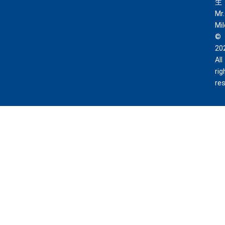
生
Mr.
Mi
©
20
All
rig
re