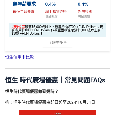
戶即可享
$700
+FUN Dollars
！
無年薪要求
0.4%
0.4%
經里先生申請enJoy卡
無得換里數
迎舊優惠：現有恒生卡客戶都有
$300 +FUN Dollars
！
最低年薪要求
網上購物簽賬
外幣簽賬
里先生會員平台額外賞
：成為新會員並經平台
全日制大學/大專學生於批卡後首60日內累積簽賬滿HK
現金回贈
現金回贈
積分每年續期月計有效期24個月
申請獎賞賺額外
38里賞金
$2,000都有迎新優惠！
日常簽賬回贈0.4%，唔算太吸引
全新信用卡
客戶批卡後30日內簽夠HK$100，送
迎新優惠
簽滿$5,000或以上，新客戶有$700 +FUN Dollars；現
有客戶$300 +FUN Dollars！/學生累積簽賬滿$2,000或以上有
海外外幣簽賬可享高達
6% +FUN Dollars回贈
、網上零
額外
900里賞金*
/
HK$900
Apple Gift Card/超市禮
$300 +FUN Dollars！
*「恒生Travel+ Visa Signature卡 +FUN Dollars 獎賞計
售簽賬可享高達
5% +FUN Dollars回贈
、自選簽賬類別
券 (3揀1)
劃」受有關條款及細則約束，回贈優惠期已延長至2026年
了解更多
簽賬可享高達
1% +FUN Dollars回贈
，每月額外回贈上
現有信用卡
客戶批卡後30日內簽夠HK$100，送
1月31日，成功登記並
每月累積合資格簽賬HK$6,000或以
限$500 +FUN Dollars！^
額外
400里賞金*
/
HK$400
Apple Gift Card/超市禮
上
，即可享簽賬回贈。每月額外回贈上限為$500 +FUN D
恒生信用卡比較
券(3揀1)
*交學費賺回贈，額外回贈上限$200 cash dollars，需登記
✅
優點
ollars，所有額外回贈會一齊計！已登記的客戶毋需再次
https://bit.ly/3JfC7hH
。更多詳情：
www.mrmiles.hk/hang-
登記，即可繼續賺取額外 +FUN Dollars。
登記連結：
http
立即申請！
→
MrMiles.hk/enjoy-apply
seng-student/
s://www.hangseng.com/zh-hk/personal/cards/mobile-pay
永久免年費
📝迎新表格：
MrMiles.hk/enjoy-form
🎁
迎新禮遇
恒生 時代廣場優惠｜常見問題FAQs
ment-and-services/chatbot-card-registration/?offer=travel
入息要求親民，
學生都申請得！
申請後記得盡快填form先有額外獎賞㗎！
plus
如指定信用卡主卡及其附屬卡共用同一信用額，
累積
恒生 - 大學/大專聯營信用卡迎新優惠
網購及指定商戶、網上娛樂及網上服飾
簽賬可享高達
恒生時代廣場優惠做到幾時？
簽賬將合併計算。 合資格客戶於獲贈本台額外獎賞時，
有
*每1
里賞金
≈ HK$1，可兌換FPS轉數快回贈！
***2026年
8% +FUN Dollars
關指定信用卡戶口必須仍然有效及信用狀況良好，
方可獲
4月30日或之前申請，填表呢邊：
https://forms.gle/kxgn
答：恒生時代廣場優惠由即日起至2024年8月31日
指定院校學生限定：
贈有關獎賞。
優惠受條款及細則約束，詳情請瀏覽恒生官
其他網購享高達
5% +FUN Dollars
ssv2SszCqxmp7
基本迎新：
網
香港中文大學(👉申請連結：
MrMiles.hk/hase-s
外幣簽賬享高達
4% +FUN Dollars