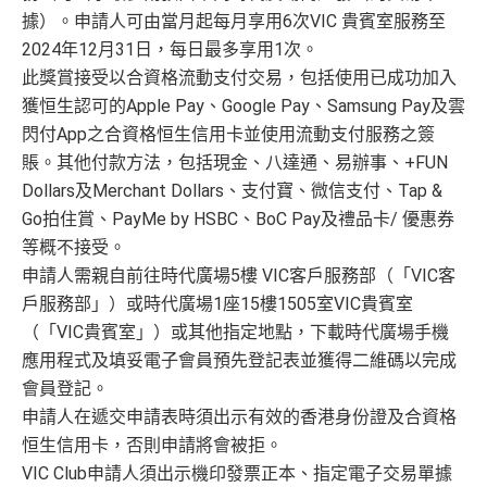
據）。申請人可由當月起每月享用6次VIC 貴賓室服務至
2024年12月31日，每日最多享用1次。
此獎賞接受以合資格流動支付交易，包括使用已成功加入
獲恒生認可的Apple Pay、Google Pay、Samsung Pay及雲
閃付App之合資格恒生信用卡並使用流動支付服務之簽
賬。其他付款方法，包括現金、八達通、易辦事、+FUN
Dollars及Merchant Dollars、支付寶、微信支付、Tap &
Go拍住賞、PayMe by HSBC、BoC Pay及禮品卡/ 優惠券
等概不接受。
申請人需親自前往時代廣場5樓 VIC客戶服務部（「VIC客
戶服務部」）或時代廣場1座15樓1505室VIC貴賓室
（「VIC貴賓室」）或其他指定地點，下載時代廣場手機
應用程式及填妥電子會員預先登記表並獲得二維碼以完成
會員登記。
申請人在遞交申請表時須出示有效的香港身份證及合資格
恒生信用卡，否則申請將會被拒。
VIC Club申請人須出示機印發票正本、指定電子交易單據