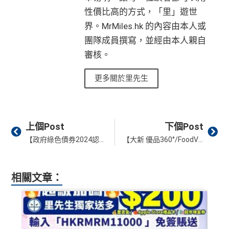
性價比高的方式，「里」遊世
界。MrMiles.hk 的內容由本人或
團隊成員撰寫，並經由本人親自
審核。
更多關於里先生
Prev
Ne
上個Post
下個Post
【政府綠色債券2024認購攻略】最快9月再發行，認購優惠、認購詳情、申請方法、一文睇哂！
【大新 優品360°/FoodVille優惠】憑大新信用卡於全線香港優品360°或 FoodVille 門市購物，單一簽賬滿$200或以上，即享$20即時折扣！
相關文章：