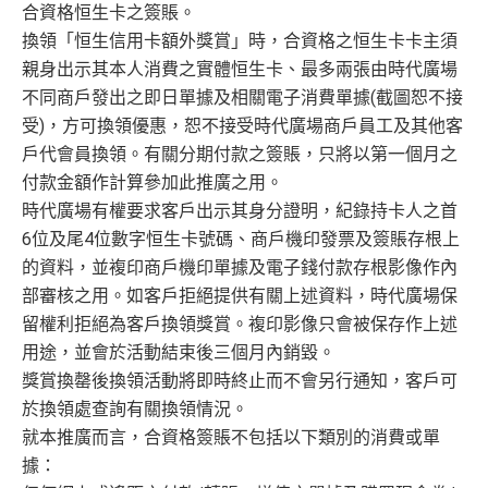
合資格恒生卡之簽賬。
換領「恒生信用卡額外獎賞」時，合資格之恒生卡卡主須
親身出示其本人消費之實體恒生卡、最多兩張由時代廣場
不同商戶發出之即日單據及相關電子消費單據(截圖恕不接
受)，方可換領優惠，恕不接受時代廣場商戶員工及其他客
戶代會員換領。有關分期付款之簽賬，只將以第一個月之
付款金額作計算參加此推廣之用。
時代廣場有權要求客戶出示其身分證明，紀錄持卡人之首
6位及尾4位數字恒生卡號碼、商戶機印發票及簽賬存根上
的資料，並複印商戶機印單據及電子錢付款存根影像作內
部審核之用。如客戶拒絕提供有關上述資料，時代廣場保
留權利拒絕為客戶換領獎賞。複印影像只會被保存作上述
用途，並會於活動結束後三個月內銷毀。
獎賞換罄後換領活動將即時終止而不會另行通知，客戶可
於換領處查詢有關換領情況。
就本推廣而言，合資格簽賬不包括以下類別的消費或單
據：