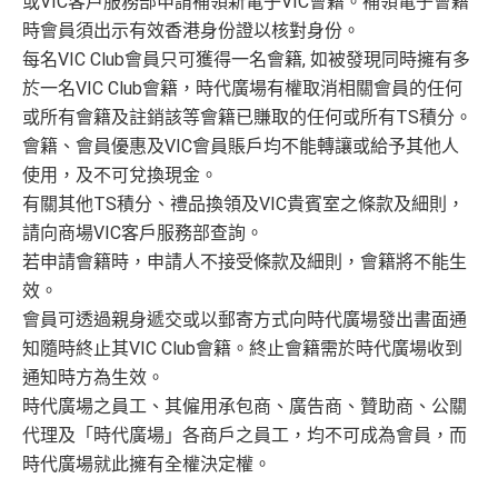
或VIC客戶服務部申請補領新電子VIC會籍。補領電子會籍
時會員須出示有效香港身份證以核對身份。
每名VIC Club會員只可獲得一名會籍, 如被發現同時擁有多
於一名VIC Club會籍，時代廣場有權取消相關會員的任何
或所有會籍及註銷該等會籍已賺取的任何或所有TS積分。
會籍、會員優惠及VIC會員賬戶均不能轉讓或給予其他人
使用，及不可兌換現金。
有關其他TS積分、禮品換領及VIC貴賓室之條款及細則，
請向商場VIC客戶服務部查詢。
若申請會籍時，申請人不接受條款及細則，會籍將不能生
效。
會員可透過親身遞交或以郵寄方式向時代廣場發出書面通
知隨時終止其VIC Club會籍。終止會籍需於時代廣場收到
通知時方為生效。
時代廣場之員工、其僱用承包商、廣告商、贊助商、公關
代理及「時代廣場」各商戶之員工，均不可成為會員，而
時代廣場就此擁有全權決定權。