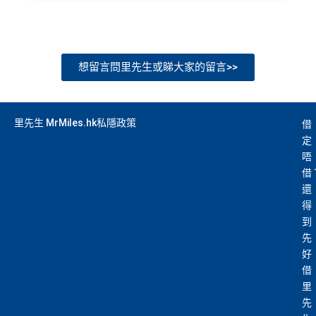
想留言問里先生或睇大家的留言>>
里先生 MrMiles.hk私隱政策
借
定
唔
借
還
得
到
先
好
借
里
先