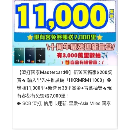
【渣打國泰Mastercard®】新舊客獨家$200獎
AE
賞🔥 輸入里先生推廣碼「HKRMRM11000」免
登記
簽賬11,000里+新會員38里賞金+盲盒抽獎🔥現
萬高
有客都有免簽賬7,000里！
有
SCB 渣打
,
信用卡迎新
,
里數-Asia Miles 國泰
+