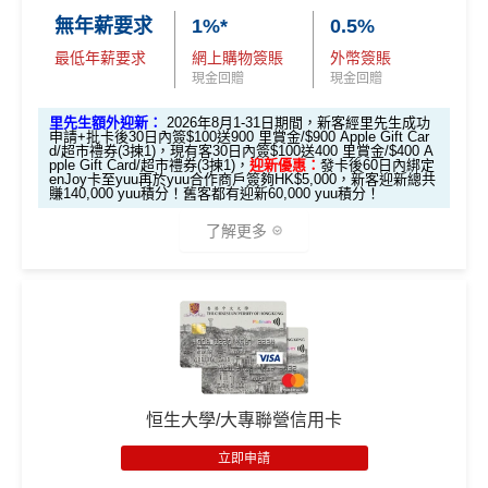
全新客戶
：
$700 +FUN Dollars
經里先生申請恒生MMPOWER World Mastercard
無年薪要求
1%*
0.5%
現有客戶
：
$300 +FUN Dollars
全新信用卡客戶*批卡後30日內簽夠HK$100，
最低年薪要求
網上購物簽賬
外幣簽賬
日本、韓國、泰國、內地、澳門及台灣實體店外幣簽
送額外1,000里賞金/HK$1,000🍎Apple Gift Car
現金回贈
現金回贈
賬可享
高達7% +FUN Dollars
、其他外幣簽賬、本地餐
d/超市禮券 (3揀1)
里先生額外迎新：
2026年8月1-31日期間，新客經里先生成功
飲可享
高達5% +FUN Dollars
，每月額外回贈上限$500
現有信用卡客戶批卡後30日內簽夠HK$100，送
申請+批卡後30日內簽$100送900 里賞金/$900 Apple Gift Car
+FUN Dollars！^
d/超市禮券(3揀1)，
現有客30日內簽$100送400 里賞金/$400 A
額外500里賞金/HK$500🍎Apple Gift Card/超
pple Gift Card/超市禮券(3揀1)，
迎新優惠：
發卡後60日內綁定
enJoy卡至yuu再於yuu合作商戶簽夠HK$5,000，新客迎新總共
市禮券(3揀1)
賺140,000 yuu積分！舊客都有迎新60,000 yuu積分！
✅
優點
立即申請！
→
MrMiles.hk/mpower-apply
了解更多
入息要求親民，相當易批卡
📝迎新表格：
MrMiles.hk/mpower-form
日本、韓國、泰國、內地、澳門及台灣實體店外幣簽
申請後記得盡快填form先有額外獎賞㗎！
*恒生enJoy卡於yuu合作商戶消費會以yuu積分作回贈，可
賬可享
高達7% +FUN Dollars回贈
於下次合作商戶可當現金使用。更多詳情：
www.mrmiles.
*每1
里賞金
≈ HK$1，可兌換FPS轉數快回贈！
***2026年
其他海外外幣簽賬可享
高達5% +FUN Dollars回贈
hk/enjoy/
4月17日或之前申請，填表呢邊
：
https://forms.gle/rPueeq
🎁
迎新禮遇
本地餐飲簽賬可享
高達5% +FUN Dollars回贈
aPvoCRjPBh9
基本迎新：
恒生大學/大專聯營信用卡
現有客戶都有迎新$300 +FUN Dollars
里先生全新優惠：
推廣期：2026年1月1日至12月31日
立即申請
❎
缺點
迎新優惠：批卡後60日內累積簽賬滿HK$5,000，新客
推廣期：2026年8月1-31日23:59