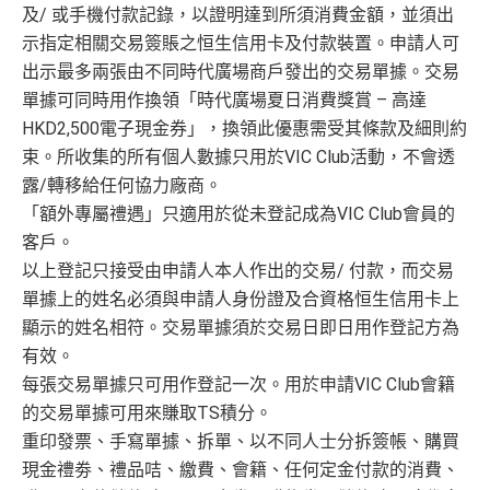
及/ 或手機付款記錄，以證明達到所須消費金額，並須出
示指定相關交易簽賬之恒生信用卡及付款裝置。申請人可
出示最多兩張由不同時代廣場商戶發出的交易單據。交易
單據可同時用作換領「時代廣場夏日消費獎賞 – 高達
HKD2,500電子現金券」，換領此優惠需受其條款及細則約
束。所收集的所有個人數據只用於VIC Club活動，不會透
露/轉移給任何協力廠商。
「額外專屬禮遇」只適用於從未登記成為VIC Club會員的
客戶。
以上登記只接受由申請人本人作出的交易/ 付款，而交易
單據上的姓名必須與申請人身份證及合資格恒生信用卡上
顯示的姓名相符。交易單據須於交易日即日用作登記方為
有效。
每張交易單據只可用作登記一次。用於申請VIC Club會籍
的交易單據可用來賺取TS積分。
重印發票、手寫單據、拆單、以不同人士分拆簽帳、購買
現金禮劵、禮品咭、繳費、會籍、任何定金付款的消費、