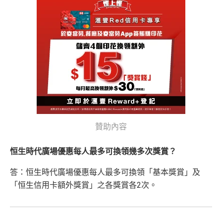
推廣期：2026年1月2日起至2026年12月31日
tudent-cuhk-apply
)
查看更多信用卡詳情及分析...
❎
缺點
發卡後首60日內，綁定enJoy卡至yuu獎賞計劃及憑卡
香港城市大學(👉申請連結：
MrMiles.hk/hase-s
累積合資格零售簽賬滿HK$5,000，全新客戶可獲
140,0
tudent-city-apply
)
無得換里數
00 yuu
積分
，(相等於HK$700)；現有其他信用卡客戶
香港浸會大學(👉申請連結：
MrMiles.hk/hase-s
都有
60,000 yuu
積分
，(相等於HK$300)！
積分每年續期月計有效期24個月
tudent-bu-apply
)
日常簽賬回贈0.4%，唔算太吸引
香港中文大學專業進修學院(👉申請連結：
MrMi
全新客戶為現在及緊接申請日期前12個月內未曾持有任何
les.hk/hase-student-cuscs-apply
)
恒生信用卡 / 聯營卡 / 消費卡主卡之主卡申請人。 現有信
^「恒生MMPOWER World Mastercard 5% +FUN Dollar
用卡客戶為現在及/ 或緊接申請日期前12個月內曾持有任
香港恒生大學(👉申請連結：
MrMiles.hk/hase-s
s」受有關條款及細則約束，詳情請瀏覽
www.hangseng.c
何恒生信用卡/聯營卡主卡（不包括消費卡及專享卡）之主
tudent-hsu-apply
)
om/content/dam/hase/rwd/personal/cards/pdfs/everyday_
卡申請人。 如指定信用卡主卡及其附屬卡共用同一信用
贊助內容
tnc_cn.pdf
優惠受條款及細則約束，詳情請瀏覽恒生官網
只適用於
全日制大學/大專學生
：
額，
累積簽賬將合併計算。 合資格客戶於獲贈本台額外獎
於新卡發出之日期後60日內，憑卡累積簽賬滿H
查看更多信用卡詳情及分析...
賞時，
有關指定信用卡戶口必須仍然有效及信用狀況良
恒生時代廣場優惠每人最多可換領幾多次獎賞？
K$2,000或以上➜$300 +FUN Dollars
好，
方可獲贈有關獎賞。 如客戶於申請日期前12個月內
答：恒生時代廣場優惠每人最多可換領「基本獎賞」及
曾持有恒生enJoy卡之主卡，將不可獲享本平台額外迎新
只適用於
非全日制大學/大專學生
：
獎賞。若客戶於開戶後13個月內取消有關信用卡戶口，並
「恒生信用卡額外獎賞」之各獎賞各2次。
於新卡發出之日期後60日內，憑卡累積簽賬滿H
已獲贈有關之迎新獎賞，則須繳付同等價值之金額作為手
K$5,000或以上
續費。(包括恒生銀行及Mr.Miles 所提供的迎新獎賞)
全新信用卡客戶➜$700 +FUN Dollars
✅
優點