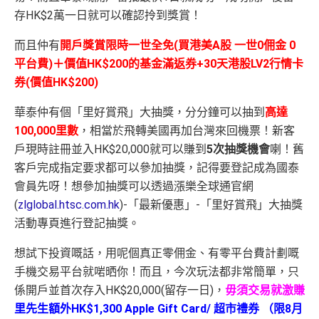
存HK$2萬一日就可以確認拎到獎賞！
而且仲有
開戶獎賞限時一世全免(買港美A股 一世0佣金 0
平台費)＋價值HK$200的基金滿返券+30天港股LV2行情卡
券(價值HK$200)
華泰仲有個「里好賞飛」大抽獎，分分鐘可以抽到
高達
100,000里數
，相當於飛轉美國再加台灣來回機票！新客
戶現時註冊並入HK$20,000就可以賺到
5次抽獎機會
喇！舊
客戶完成指定要求都可以參加抽獎，記得要登記成為國泰
會員先呀！想參加抽獎可以透過漲樂全球通官網
(
zlglobal.htsc.com.hk
)-「最新優惠」-「里好賞飛」大抽獎
活動專頁進行登記抽獎。
想試下投資嘅話，用呢個真正零佣金、有零平台費計劃嘅
手機交易平台就啱晒你！而且，今次玩法都非常簡單，只
係開戶並首次存入HK$20,000(
留存一日)
，
毋須交易就激賺
里先生額外HK$1,300 Apple Gift Card/ 超市禮券 （限8月