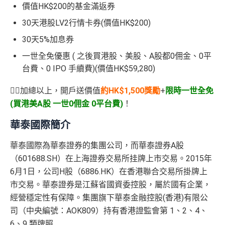
價值HK$200的基金滿返券
30天港股LV2行情卡券(價值HK$200)
30
天
5%
加息券
一世全免優惠 ( 之後買港股、美股、A股都0佣金、0平
台費、0 IPO 手續費)(價值HK$59,280)
👉🏻加總以上，開戶送價值
約HK$1,500獎勵
+
限時一世全免
(買港美A股 一世0佣金 0平台費)
！
華泰國際簡介
華泰國際為華泰證券的集團公司，而華泰證券A股
（601688.SH）在上海證券交易所挂牌上市交易。2015年
6月1日，公司H股（6886.HK）在香港聯合交易所掛牌上
市交易。華泰證券是江蘇省國資委控股，屬於國有企業，
經營穩定性有保障。集團旗下華泰金融控股(香港)有限公
司（中央編號：AOK809）持有香港證監會第 1、2、4、
6、9 類牌照