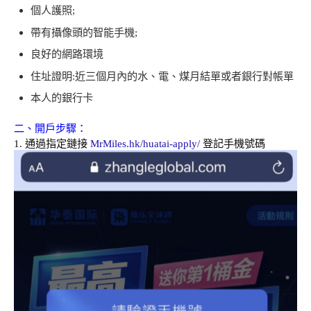
個人護照
;
帶有攝像頭的智能手機
;
良好的網路環境
住址證明
:
近三個月內的水、電、煤月結單或者銀行對帳單
本人的銀行卡
二、開戶步驟：
1. 通過指定鏈接
MrMiles.hk/huatai-apply/
登記手機號碼