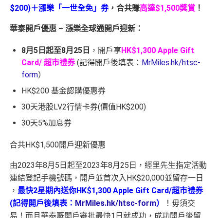
$200)＋漲樂「一世全免」券
，合共賺
高達$1,500獎賞
！
華泰開戶優惠 – 漲樂全球通開戶迎新：
8月5日起至8月25日
，開戶享
HK$1,300 Apple Gift
Card/ 超市禮券
(記得開戶後填表：
MrMiles.hk/htsc-
form
）
HK$200 基金認購優惠券
30天港股LV2行情卡券(價值HK$200)
30
天
5%
加息券
合共HK$1,500開戶迎新優惠
由2023年8月5日起至2023年8月25日，經里先生指定活動
連結登記手機號碼，開戶並首次入HK$20,000並留存一日
，
最快2星期內送你HK$1,300 Apple Gift Card/超市禮券
(記得開戶後填表：
MrMiles.hk/htsc-form
）
！毋須交
易！而且華泰嘅
開戶審批最快
1
日就成功，成功開戶後留