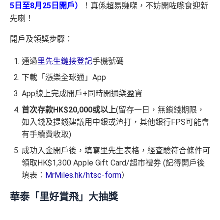
5日至8月25日開戶）
！真係超易賺㗎，不妨開咗嚟食迎新
先喇！
開戶及領獎步驟：
通過
里先生鏈接登記
手機號碼
下載「漲樂全球通」App
App線上完成開戶+同時開通樂盈寶
首次存款HK$20,000或以上
(
留存一日
，無鎖錢期限，
如入錢及提錢建議用中銀或渣打，其他銀行FPS可能會
有手續費收取)
成功入金開戶後，填寫里先生表格，經查驗符合條件可
領取HK$1,300 Apple Gift Card/超市禮券 (記得開戶後
填表：
MrMiles.hk/htsc-form
）
華泰「里好賞飛」大抽獎