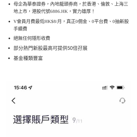
母企為華泰證券，內地龍頭券商，於香港、倫敦、上海三
地上市，港股代號
6886.HK
，實力雄厚！
V會員月費最低
HK$8/
月，真正
0
佣
金、
0
平台費、
0
抽新股
手續費
絕無任何隱形收費
部分熱門新股最高可提供50倍孖展
基金種類豐富