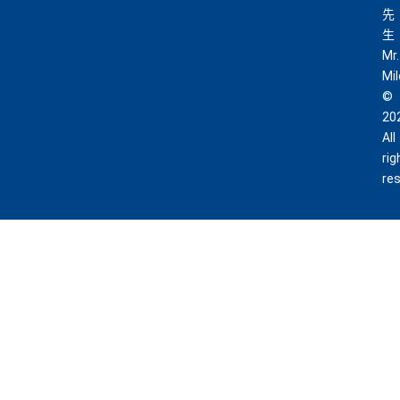
先
生
Mr.
Mi
©
20
All
rig
re