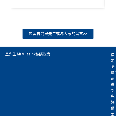
想留言問里先生或睇大家的留言>>
里先生 MrMiles.hk私隱政策
借
定
唔
借
還
得
到
先
好
借
里