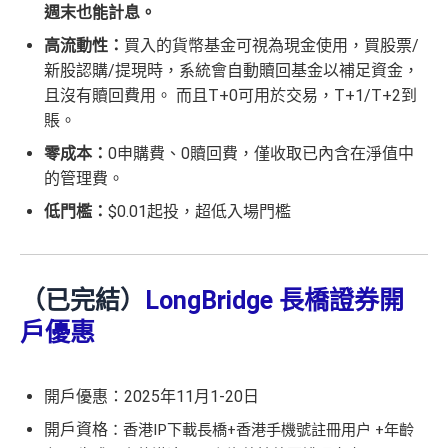
週末也能計息。
高流動性：
買入的貨幣基金可視為現金使用，買股票/
新股認購/提現時，系統會自動贖回基金以補足資金，
且沒有贖回費用。
而且T+0可用於交易，T+1/T+2到
賬。
零成本：
0申購費、0贖回費，僅收取已內含在淨值中
的管理費。
低門檻：
$0.01起投，超低入場門檻
（已完結）
LongBridge
長橋證券開
戶優惠
開戶優惠：2025年11月1-20日
開戶資格
：香港IP下載長橋+香港手機號註冊用户 +年齡