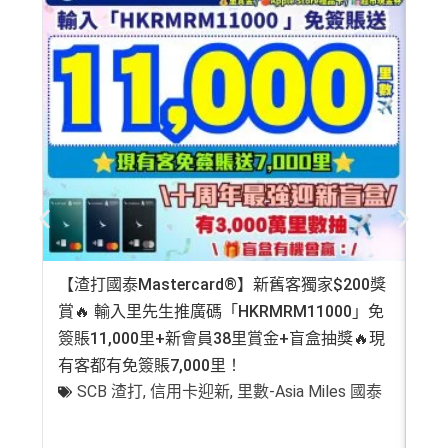
【渣打國泰Mastercard®】新舊客獨家$200獎
AE
賞🔥 輸入里先生推廣碼「HKRMRM11000」免
登記
簽賬11,000里+新會員38里賞金+盲盒抽獎🔥現
萬高
有客都有免簽賬7,000里！
有
SCB 渣打
,
信用卡迎新
,
里數-Asia Miles 國泰
+