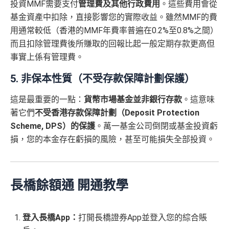
投資MMF需要支付
管理費及其他行政費用
。這些費用會從
基金資產中扣除，直接影響您的實際收益。雖然MMF的費
用通常較低（香港的MMF年費率普遍在0.2%至0.8%之間）
而且扣除管理費後所賺取的回報比起一般定期存款更高但
事實上係有管理費。
5. 非保本性質（不受存款保障計劃保護）
這是最重要的一點：
貨幣市場基金並非銀行存款
。這意味
著它們
不受香港存款保障計劃（Deposit Protection
Scheme, DPS）的保護
。萬一基金公司倒閉或基金投資虧
損，您的本金存在虧損的風險，甚至可能損失全部投資。
長橋餘額通 開通教學
登入長橋App：
打開長橋證券App並登入您的綜合賬