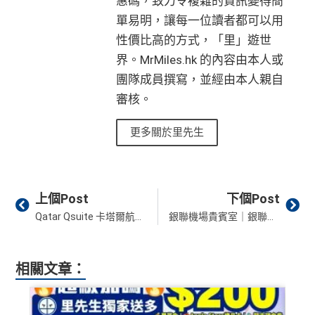
惠碼，致力令複雜的資訊變得簡
單易明，讓每一位讀者都可以用
性價比高的方式，「里」遊世
界。MrMiles.hk 的內容由本人或
團隊成員撰寫，並經由本人親自
審核。
更多關於里先生
Prev
Ne
上個Post
下個Post
Qatar Qsuite 卡塔爾航空商務艙| Asia Miles里數兌換方法選位策略及HKG香港-DOH多哈飛行體驗/多哈貴賓室體驗
銀聯機場貴賓室｜銀聯鑽石卡簽賬後可帶埋親友免費入Lounge 3次！Chase Sapphire Lounge、Kyra Lounge都入得！
相關文章：