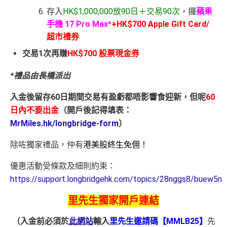
存入
HK$1,000,000放90日＋交易90次
，攞
蘋果
手機 17 Pro Max*
+HK$700 Apple Gift Card
/
超市禮券
交易1次再賺
HK$700 股票現金券
*禮品由長橋派出
入金後留存60日期間交易有盈虧都唔影響食迎新，但呢
60
日內不要出金
（開戶後記得填表：
MrMiles.hk/longbridge-form
）
除咗獨家禮品，仲有
港美股終生免佣！
優惠活動受條款及細則約束：
https://support.longbridgehk.com/topics/28nggs8/buew5n
里先生獨家開戶連結
（入金前必須於
此網站
輸入
里先生邀請碼【MMLB25】
先