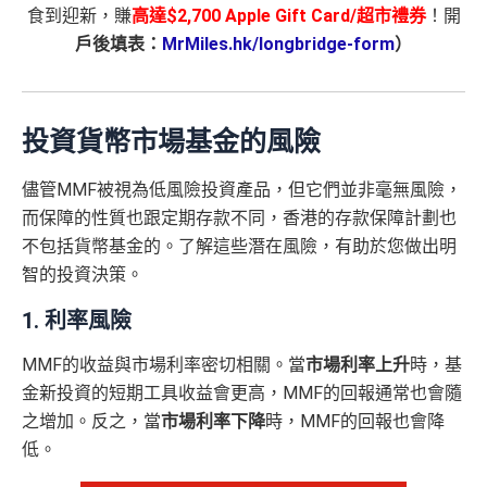
食到迎新，賺
高達
$2,700 Apple Gift Card/超市禮券
！開
戶後填表：
MrMiles.hk/longbridge-form
）
投資貨幣市場基金的風險
儘管MMF被視為低風險投資產品，但它們並非毫無風險，
而保障的性質也跟定期存款不同，香港的存款保障計劃也
不包括貨幣基金的。了解這些潛在風險，有助於您做出明
智的投資決策。
1. 利率風險
MMF的收益與市場利率密切相關。當
市場利率上升
時，基
金新投資的短期工具收益會更高，MMF的回報通常也會隨
之增加。反之，當
市場利率下降
時，MMF的回報也會降
低。