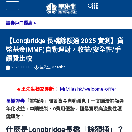
Skip
Open
Open
to
content
證券戶口優惠
>
【Longbridge 長橋餘額通 2025 實測】貨
幣基金(MMF)自動理財，收益/安全性/手
續費比較
2025-11-01
里先生 Mr. Miles
🔥里先生獨家迎新
：
MrMiles.hk/welcome-offer
長橋證券
「餘額通」閒置資金自動賺息！一文睇清餘額通
年化收益、申贖機制、0費用優勢，輕鬆實現高流動性穩
健理財。
什麼是Longbridge長橋「餘額通」？