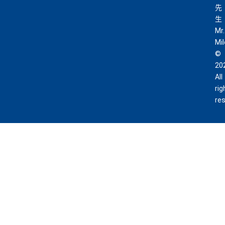
先
生
Mr.
Mi
©
20
All
rig
re