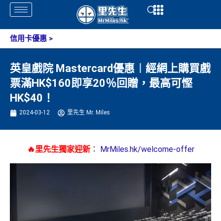
Skip
Open
Open
to
content
信用卡優惠
>
英皇戲院 Mastercard優惠︱經網上購買戲
票滿HK$160即享20％回贈，最高可慳
HK$40！
2024-03-12
里先生 Mr. Miles
🔥里先生獨家迎新
：
MrMiles.hk/welcome-offer