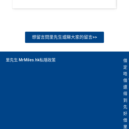
想留言問里先生或睇大家的留言>>
里先生 MrMiles.hk私隱政策
借
定
唔
借
還
得
到
先
好
借
里