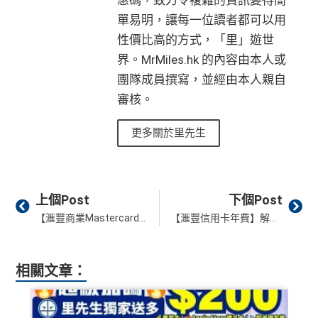
惠碼，致力令複雜的資訊變得簡
單易明，讓每一位讀者都可以用
性價比高的方式，「里」遊世
界。MrMiles.hk 的內容由本人或
團隊成員撰寫，並經由本人親自
審核。
更多關於里先生
Prev
Ne
上個Post
下個Post
【滙豐商業Mastercard®跨境專屬優惠】免費成為新加坡航空HighFlyer會籍銀級會員！綁定至支付寶國際版於中國內地單筆消費滿50元人民幣，即享25元人民幣即時折扣！
【滙豐信用卡年費】解讀HSBC信用卡年費 EveryMile年費如何豁免？
相關文章：