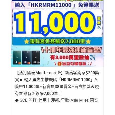
【渣打國泰Mastercard®】新舊客獨家$200獎
AE
賞🔥 輸入里先生推廣碼「HKRMRM11000」免
登記
簽賬11,000里+新會員38里賞金+盲盒抽獎🔥現
萬高
有客都有免簽賬7,000里！
有
SCB 渣打
,
信用卡迎新
,
里數-Asia Miles 國泰
+