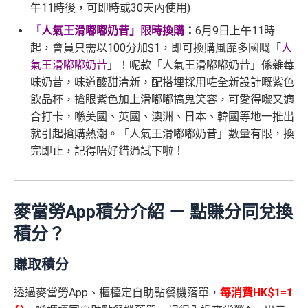
午11時後，可即時或30天內使用)
「人氣王滑嘟嘟奶昔」限時換購
：
6月9日上午11時
起，會員只需以100分加$1，即可換購風靡多國嘅「
人
氣王滑嘟嘟奶昔
」！呢款「人氣王滑嘟嘟奶昔」係雜莓
味奶昔，味道酸甜清新，配搭埋採用咗全新設計嘅紫色
飲品杯，搶眼紫色加上滑嘟嘟搞鬼笑容，可愛得嚟又適
合打卡，喺美國、英國、澳洲、日本、韓國等地一推出
就引起搶購熱潮。「人氣王滑嘟嘟奶昔」數量有限，換
完即止，記得唔好錯過試下啦！
麥當勞App積分介紹 － 點賺分同兌換
積分？
賺取積分
透過麥當勞App、櫃檯定自助點餐機落單，
每消費HK$1=1