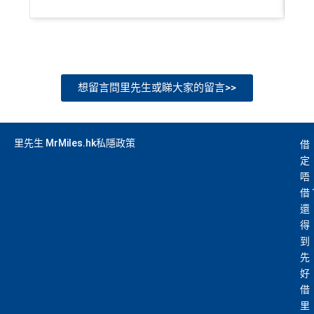
想留言問里先生或睇大家的留言>>
里先生 MrMiles.hk私隱政策
借
定
唔
借
還
得
到
先
好
借
里