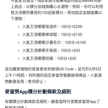
今夏紫色潮流。App會員可點擊App內指定Banner到網
上商店，以積分加錢換購心水潮物。例如，你可以利用
首次消費所獲得的100迎新積分，再加指定金額換購以
下潮物：
人氣王滑嘟嘟保溫杯：100分+$200
人氣王滑嘟嘟棒球帽：100分+$150
人氣王滑嘟嘟沙灘毛巾：100分+$100
人氣王滑嘟嘟手挽袋：100分+$50
人氣王滑嘟嘟短襪：100分+$30
成功購買潮物的會員會收到換領QR Code，並可於6月9日
上午11時起，到所選的指定麥當勞餐廳換領禮品。人氣潮
物數量有限，售完即止。
麥當勞App積分計劃條款及細則
有關積分計劃條款及細則，顧客屆時可瀏覽麥當勞App了
解更多詳情。