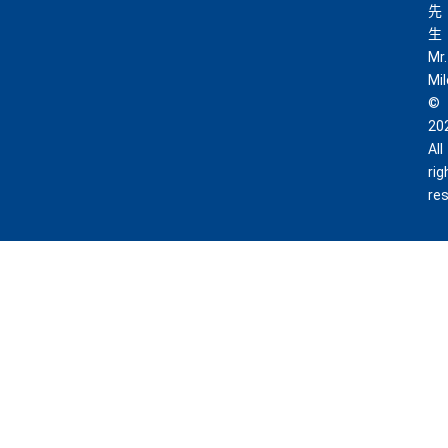
先
生
Mr.
Mi
©
20
All
rig
re