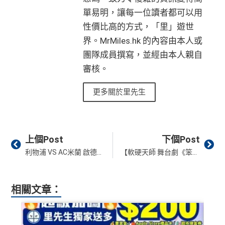
單易明，讓每一位讀者都可以用
性價比高的方式，「里」遊世
界。MrMiles.hk 的內容由本人或
團隊成員撰寫，並經由本人親自
審核。
更多關於里先生
Prev
Ne
上個Post
下個Post
利物浦 VS AC米蘭 啟德表演賽2025｜里先生Giveaway 10套「渣打盃 – 利物浦 VS AC米蘭」門票｜渣打信用卡優先訂票 、票價/優先/公開發售/賽事日期/時間/座位表
【軟硬天師 舞台劇《笨蕉大劇院》】所有國泰會員可6月19日12pm起里數兌換！即睇日期／票價／開售日期／優先購票詳情 / 座位表
相關文章：