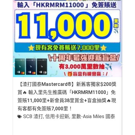
【渣打國泰Mastercard®】新舊客獨家$200獎
AE
賞🔥 輸入里先生推廣碼「HKRMRM11000」免
登記
簽賬11,000里+新會員38里賞金+盲盒抽獎🔥現
萬高
有客都有免簽賬7,000里！
有
SCB 渣打
,
信用卡迎新
,
里數-Asia Miles 國泰
+