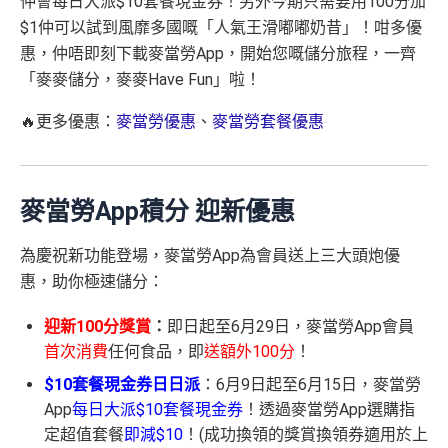
仲會每日大派$10套餐現金券！另外今期只需要用100分加
$1仲可以試到風靡多國嘅「人氣王滑嘟嘟奶昔」！咁多優
惠，仲唔即刻下載麥當勞App，開始您嘅儲分旅程，一齊
「麥麥儲分，麥麥Have Fun」啦！
🔥更多優惠：
麥當勞優惠
、
麥當勞套餐優惠
麥當勞App積分 迎新優惠
為慶祝新功能登場，麥當勞App為會員送上三大頭炮優
惠，助你極速儲分：
迎新100分獎賞
：
即日起至6月29日，麥當勞App會員
首次消費
任何食品，即
送額外100分
！
$10套餐現金券日日派
：6月9日起至6月15日，麥當勞
App
每日大派$10套餐現金券
！透過麥當勞App選購指
定超值套餐
即減$10
！(成功換領的獎賞換領券適用於上