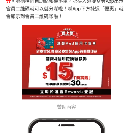
分
。喺櫃檯同自助點餐機落單，記得入返麥當勞App出示
會員二維碼就可以儲分㗎啦！喺App下方揀返「優惠」就
會顯示到會員二維碼㗎啦！
贊助內容