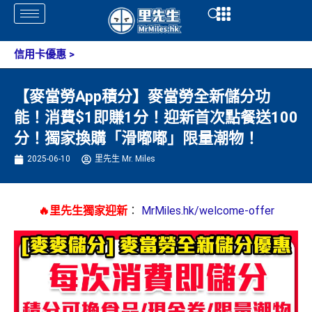
Skip
Open
Open
to
content
信用卡優惠
>
【麥當勞App積分】麥當勞全新儲分功
能！消費$1即賺1分！迎新首次點餐送100
分！獨家換購「滑嘟嘟」限量潮物！
2025-06-10
里先生 Mr. Miles
🔥里先生獨家迎新
：
MrMiles.hk/welcome-offer