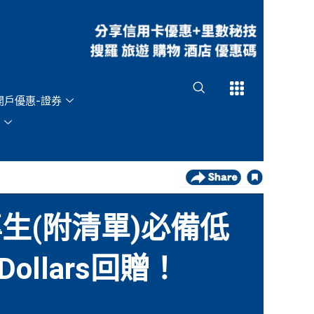
Open
Open
開戶優惠-證券
專生(附清單)必備低
ollars回贈！