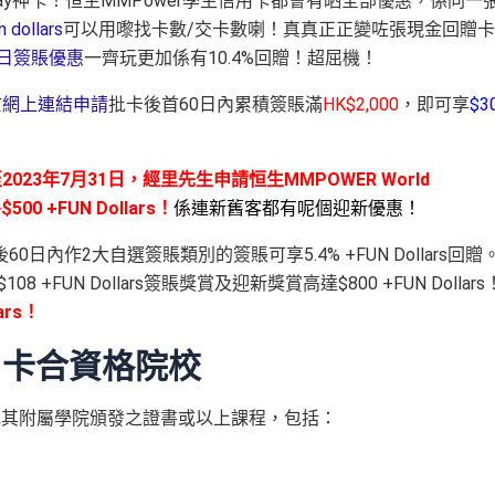
e Pay神卡！恒生MMPower學生信用卡都會有晒全部優惠，係同一
 dollars
可以用嚟找卡數/交卡數喇！真真正正變咗張現金回贈
日簽賬優惠
一齊玩更加係有10.4%回贈！超屈機！
於
網上連結申請
批卡後首60日內累積簽賬滿
HK$2,000
，即可享
$3
2023年7月31日，經里先生申請恒生MMPOWER World
 +FUN Dollars！
係連新舊客都有呢個迎新優惠！
作2大自選簽賬類別的簽賬可享5.4% +FUN Dollars回贈
FUN Dollars簽賬獎賞及迎新獎賞高達$800 +FUN Dollars
rs！
用卡合資格院校
或其附屬學院頒發之證書或以上課程，包括：