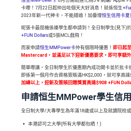
恒生MMPower卡
6月份開始進化為5% 網購/ Appl
卡嚟！7月22日起仲出咗個天大好消息！就係恒生
+Fun
2023年新一代神卡，不能錯過！加曡埋
恒生信用卡夏
呢張卡最屈機係連學生都申請到！全日制學生(見下)
+
FUN Dollars
或5張MCL戲飛！
而家申請
恒生MMPower卡
仲有個限時優惠！
即日起至
Mastercard，並滿足以下迎新優惠要求，即可享額外$500
簡單嚟講，全日制學生於優惠期內成功開卡並於批卡後60日內
即係第一個月作合資格簽賬滿HK$2,000，就可享高達$108 +
加總以上，迎新及簽賬回贈獎賞高達$908 +FUN Dolla
申請恒生MMPower學生信
全日制大學/大專學生為年滿18歲或以上及就讀院校
本港認可之大學(所有大學都包晒！)