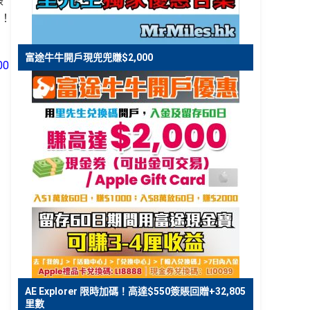
張
卡！
富途牛牛開戶現兜兜賺$2,000
00
。
！
AE Explorer 限時加碼！高達$550簽賬回贈+32,805
里數