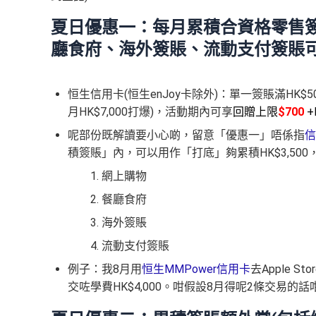
夏日優惠一：每月累積合資格零售簽賬
廳食府、海外簽賬、流動支付簽賬
恒生信用卡(恒生enJoy卡除外)：單一簽賬滿HK$5
月HK$7,000打爆)，活動期內可享
回贈上限
$700
+
呢部份既解讀要小心啲，留意「優惠一」唔係指
信
積簽賬」內，可以用作「打底」夠累積HK$3,50
網上購物
餐廳食府
海外簽賬
流動支付簽賬
例子：我8月用
恒生MMPower信用卡
去Apple St
交咗學費HK$4,000。咁假設8月得呢2條交易的話咁我就