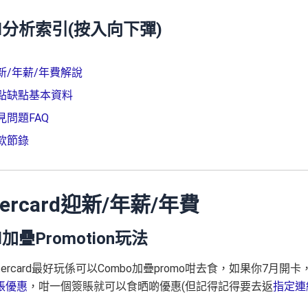
card分析索引(按入向下彈)
d 迎新/年薪/年費解說
d 優點缺點基本資料
 常見問題FAQ
 條款節錄
tercard迎新/年薪/年費
rd加疊Promotion玩法
tercard最好玩係可以Combo加疊promo咁去食，如果你7月開卡
賬優惠
，咁一個簽賬就可以食晒啲優惠(但記得記得要去返
指定連