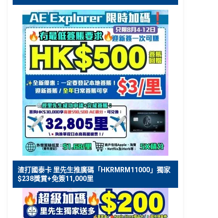
渣打國泰卡 里先生推廣碼「HKRMRM11000」獨家
$238獎賞+免簽11,000里