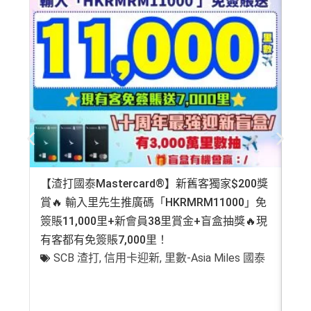
【渣打國泰Mastercard®】新舊客獨家$200獎
AE
賞🔥 輸入里先生推廣碼「HKRMRM11000」免
登記
簽賬11,000里+新會員38里賞金+盲盒抽獎🔥現
萬高
有客都有免簽賬7,000里！
有
SCB 渣打
,
信用卡迎新
,
里數-Asia Miles 國泰
+