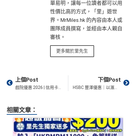
單易明，讓每一位讀者都可以用
性價比高的方式，「里」遊世
界。MrMiles.hk 的內容由本人或
團隊成員撰寫，並經由本人親自
審核。
更多關於里先生
Prev
Ne
上個Post
下個Post
戲院優惠 2026 | 信用卡買一送一、MCL/英皇/百老匯免手續費、泊車優惠合集 (8月更新)
HSBC 豐澤優惠｜以滙豐信用卡簽賬賺高達$550獎賞錢！指定產品低至5折！
相關文章：