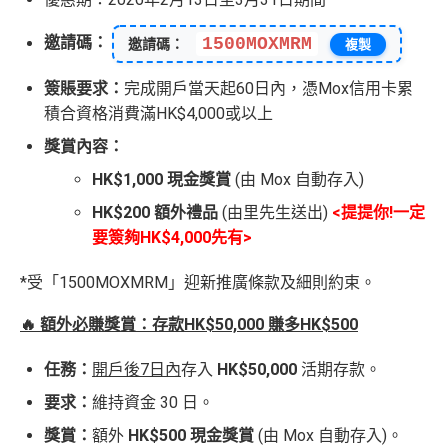
邀請碼：
1500MOXMRM
邀請碼：
複製
簽賬要求：
完成開戶當天起60日內，憑Mox信用卡累
積合資格消費滿HK$4,000或以上
獎賞內容：
HK$1,000 現金獎賞
(由 Mox 自動存入)
HK$200 額外禮品
(由里先生送出)
<提提你!一定
要簽夠HK$4,000先有>
*受「1500MOXMRM」迎新推廣條款及細則約束。
🔥 額外必賺獎賞：存款HK$50,000 賺多HK$500
任務：
開戶後7日內
存入
HK$50,000
活期存款。
要求：
維持資金 30 日。
獎賞：
額外
HK$500 現金獎賞
(由 Mox 自動存入)。