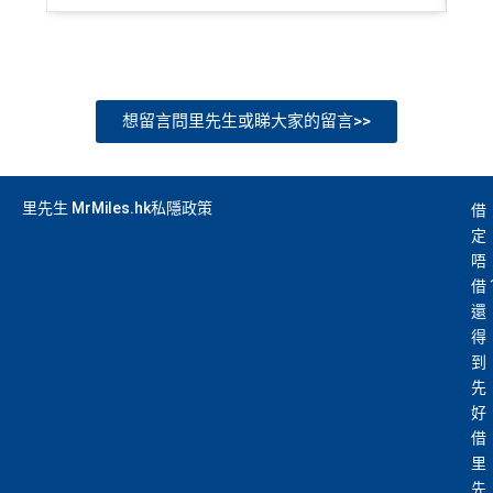
想留言問里先生或睇大家的留言>>
里先生 MrMiles.hk私隱政策
借
定
唔
借
還
得
到
先
好
借
里
先