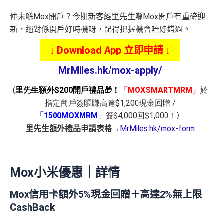
仲未喺Mox開戶？今期新客經里先生喺Mox開戶有重磅迎
新，絕對係開戶好時機呀，記得把握機會唔好錯過。
↓ Download App 立即申請 ↓
MrMiles.hk/mox-apply/
(
里先生額外$200開戶禮品🎁！
「MOXSMARTMRM」
於
指定商戶簽賬賺高達$1,200現金回贈 /
「1500MOXMRM
」簽$4,000回$1,000！
）
里先生額外禮品申請表格
→
MrMiles.hk/mox-form
Mox小米優惠｜詳情
Mox信用卡額外5%現金回贈＋高達2%無上限
CashBack