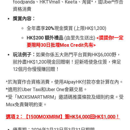
foodpanda、HKTVmall、Keeta、淘寶⁺，或Uber*作合
資格消費
獎賞內容：
全年盡享
20%
現金獎賞 (上限HK$1,200)
HK$200 額外禮品
(由里先生送出)
<提提你!一定
要限時30日批埋Mox Credit先有>
玩法例子：
如果你係五大熱門平台買夠HK$6,000野，
就拎盡HK$1,200現金回贈喇！迎新唔使急住簽，俾足
12個月你慢慢賺回贈！
⁺於淘寶作合資格消費，使用AlipayHK付款亦會計算在內。
*適用於Uber Taxi和Uber One會籍交易。
*受「MOXSMARTMRM」邀請碼推廣條款及細則約束。受
Mox免責聲明約束。
選項 2：【1500MOXMRM】簽HK$4,000回HK$1,000！
優惠期：2026年2月13日至3月31日期間