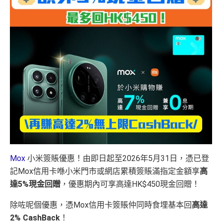
Mox
小米簽賬優惠！由即日起至2026年5月31日，憑已登
記Mox信用卡喺小米門市或網店累積簽賬滿指定金額享
高
達5%現金回贈
，優惠期內可享高達HK$450現金回贈！
除咗呢個優惠，憑Mox信用卡簽賬仲同時食埋基本回
高達
2% CashBack
！