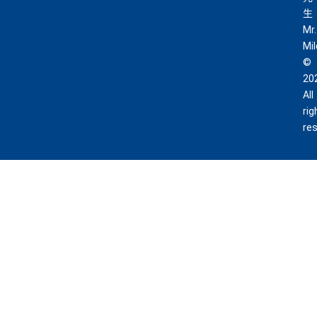
生
Mr.
Mi
©
20
All
rig
re