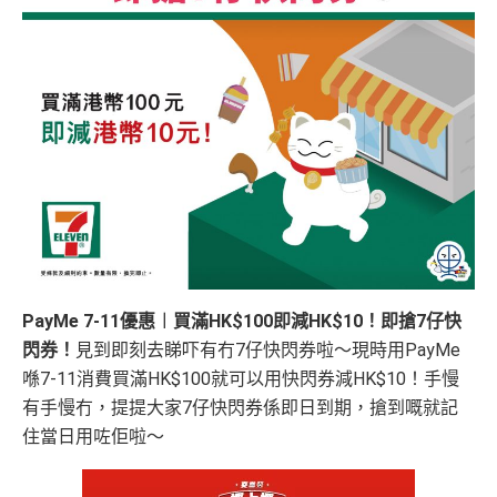
PayMe 7-11優惠︱買滿HK$100即減HK$10！即搶7仔快
閃券！
見到即刻去睇吓有冇7仔快閃券啦～現時用PayMe
喺7-11消費買滿HK$100就可以用快閃券減HK$10！手慢
有手慢冇，提提大家7仔快閃券係即日到期，搶到嘅就記
住當日用咗佢啦～