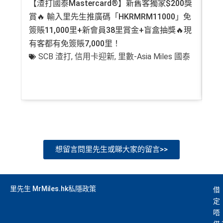
【渣打國泰Mastercard®】新舊客獨家$200獎
AE
賞🔥 輸入里先生推廣碼「HKRMRM11000」免
登記
簽賬11,000里+新會員38里賞金+盲盒抽獎🔥現
萬高
有客都有免簽賬7,000里！
有
SCB 渣打
,
信用卡迎新
,
里數-Asia Miles 國泰
+
想留言問里先生或睇大家的留言>>
里先生 MrMiles.hk私隱政策
借
定
唔