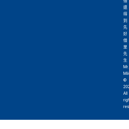
借
還
得
到
先
好
借
里
先
生
Mr.
Mi
©
20
All
rig
re