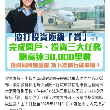
嚟緊暑假、中秋同聖誕呢幾個長假都想飛去唔同地方玩返
轉，飛咁多轉都用唔少里數。除咗申請信用卡食迎新同日
常消費賺到里數，仲有咩方法幫里數快速回血？渣打投資
逐級「賞」幫到你手，喺每次買賣外滙、股票或基金同時
賺里數！由即日起至2025年12月31日，喺優惠期內完成以