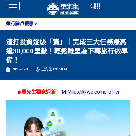
Skip
Open
Open
to
content
銀行開戶優惠
>
渣打投資逐級「賞」｜完成三大任務賺高
達30,000里數！輕鬆賺里為下轉旅行做準
備！
2025-07-18
里先生 Mr. Miles
🔥里先生獨家迎新
：
MrMiles.hk/welcome-offer