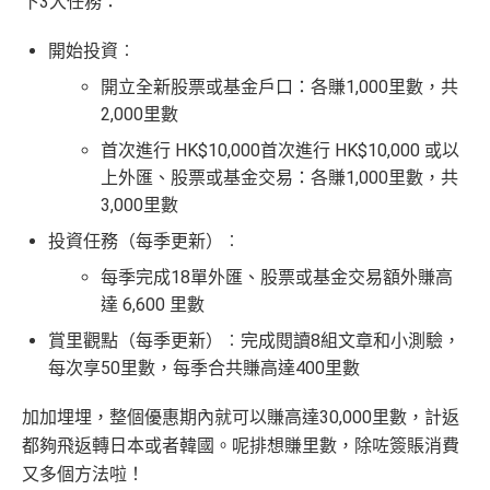
下3大任務：
開始投資︰
開立全新股票
或
基金戶口
：
各
賺1,000里數
，共
2,000里數
首次進行 HK$10,000
首次進行 HK$10,000 或以
上外匯、
股票
或
基金
交易：
各
賺1,000里數
，共
3,000里數
投資任務
（每季更新）
︰
每季完成18單外匯、
股票
或
基金
交易額外賺高
達 6,600 里數
賞里觀點
（每季更新）
︰完成閱讀8組文章和小測驗，
每次享50里數，每季合共賺高達400里數
加
加
埋埋
，整個優惠期內就可以賺高達30,000里數，計返
都夠飛返轉
日本
或者韓國。呢排想賺里數，除咗簽賬消費
又多個方法啦！