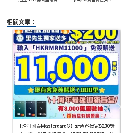
【恒生 7-11便利店優惠】用恒生信用卡到7-Eleven消費滿HK$110即享額外1,400 yuu積分 或 $7 +FUN Dollars！額外享高達9,800 yuu積分 或 $77 +FUN Dollars！
【Digital廣告費信用卡及手續費比較】Meta ads (IG/facebook廣告)或Google ads用咩卡有里數/現金回贈？首先要識避「蘋果稅Apple Tax」
相關文章：
【渣打國泰Mastercard®】新舊客獨家$200獎
AE