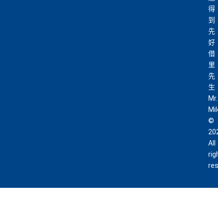
得
到
先
好
借
里
先
生
Mr.
Mi
©
20
All
rig
re