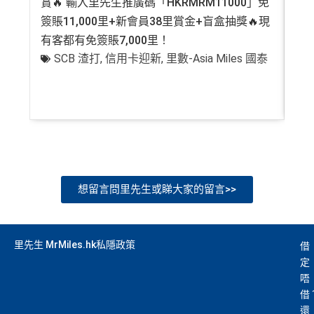
賞🔥 輸入里先生推廣碼「HKRMRM11000」免
登記
簽賬11,000里+新會員38里賞金+盲盒抽獎🔥現
萬高
有客都有免簽賬7,000里！
有
SCB 渣打
,
信用卡迎新
,
里數-Asia Miles 國泰
+
想留言問里先生或睇大家的留言>>
里先生 MrMiles.hk私隱政策
借
定
唔
借
還