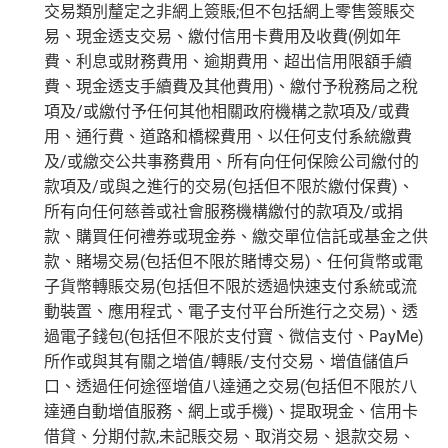
交易類別釐定之非網上簽賬;但不包括網上零售簽賬交
易、現金透支交易、繳付信用卡費用及收費(例如年
費、利息或財務費用、逾期費用、超出信用限額手續
費、現金透支手續費及其他費用)、繳付予稅務局之稅
項及/或繳付予任何其他相關政府機構之款項及/或費
用、通行費、道路和橋樑費用、以任何支付系統繳費
及/或繳交公共事務費用、所有向任何保險公司繳付的
款項及/或與之進行的交易(包括但不限於繳付保費)、
所有向任何慈善或社會服務機構繳付的款項及/或捐
款、購買任何禮券或現金券、繳交單位信託或基金之供
款、賭場交易(包括但不限於賭博交易)、任何貨幣或電
子貨幣轉賬交易(包括但不限於透過快速支付系統或流
動裝置、應用程式、電子支付平台所進行之交易)、透
過電子錢包(包括但不限於支付寶、微信支付、PayMe)
所作或與其有關之增值/轉賬/支付交易、增值儲值戶
口、透過任何途徑增值八達通之交易(包括但不限於八
達通自動增值服務、網上或手機)、提取現金、信用卡
借貸、分期付款,未記賬交易、取消交易、退款交易、