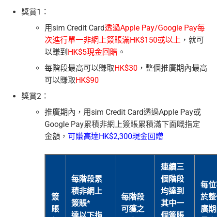
獎賞1：
用sim Credit Card
透過Apple Pay/Google Pay每
次進行單一非網上簽賬滿HK$150或以上
，就可
以賺到
HK$5現金回贈
。
每階段最高可以賺取
HK$30
，整個推廣期內最高
可以賺取
HK$90
獎賞2：
推廣期內，用sim Credit Card透過Apple Pay或
Google Pay累積非網上簽賬累積滿下面嘅指定
金額，
可賺高達HK$2,300現金回贈
連續三
每階段累
個階段
每位
積非網上
均達到
簽
每階段
於整
簽賬*
其中一
賬
可獲之
廣期
達以下指
個簽賬