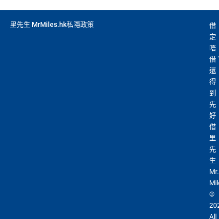
里先生 MrMiles.hk私隱政策
借
定
唔
借
還
得
到
先
好
借
里
先
生
Mr.
Mil
©
20
All