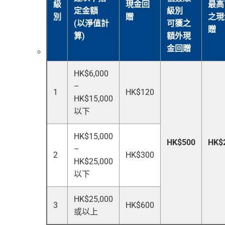
級
現金回
最高
定金額
級別
別
贈
之現
(以淨值計
可獲之
贈
算)
額外現
金回贈
HK$6,000
–
1
HK$120
HK$15,000
以下
HK$15,000
HK$500
HK$
–
2
HK$300
HK$25,000
以下
HK$25,000
3
HK$600
或以上