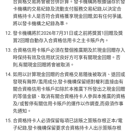
合資格交易將會被合併計算。發卡機構將根據儲存於發
卡機構的交易紀錄及流動支付服務交易紀錄,以決定合
資格持卡人是否符合資格獲享現金回贈,如有任何爭議,
將以發卡機構之紀錄為準。
發卡機構將於2026年7月31日或之前將獎賞1回贈及獎
賞2回贈自動存入合資格信用卡之主卡賬戶內。
合資格信用卡賬戶必須在整個推廣期及於現金回贈存入
時保持有效及信用狀況良好方可享有關現金回贈。否
則,有關現金回贈將會被取消。
如用以計算現金回贈的合資格交易隨後被取消、退回或
發現有舞弊/濫用成分,發卡機構保留絕對權利直接由有
關合資格信用卡賬戶扣除於本推廣下所發出之現金回贈
的等值金額、取消有關合資格持卡人參與本推廣的資格
及/或暫停有關信用卡賬戶的運作以作調查,而毋須作事
先通知。
合資格持卡人必須保留每項已誌賬之簽賬存根正本/電
子紀錄,發卡機構保留要求合資格持卡人出示簽賬存根