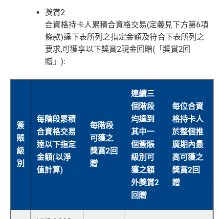
獎賞2
合資格持卡人累積合資格交易(定義見下方第6項
條款)達下表所列之指定金額及符合下表所列之
要求,可獲享以下獎賞2現金回贈(「獎賞2回
贈」):
連續三
個階段
每位合資
每階段累積
均達到
格持卡人
簽
每階段
合資格交易
其中一
於整個推
賬
可獲之
達以下指定
個簽賬
廣期內最
級
獎賞2回
金額(以淨
級別可
高可獲之
別
贈
值計算)
獲之額
獎賞2回
外獎賞2
贈
回贈