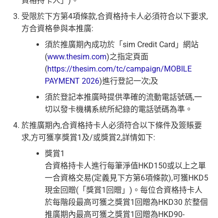
資格持卡人」)。
受限於下方第4項條款,合資格持卡人必須符合以下要求,
方合資格參與本推廣:
須於推廣期內成功於「sim Credit Card」網站
(
www.thesim.com
)之指定頁面
(
https://thesim.com/tc/campaign/MOBILE
PAYMENT 2026
)進行登記一次;及
須於登記本推廣時提供準確的流動電話號碼,一
切以發卡機構系統所紀錄的電話號碼為準。
於推廣期內,合資格持卡人必須符合以下條件及簽賬要
求,方可獲享獎賞1及/或獎賞2,詳情如下:
獎賞1
合資格持卡人進行每筆淨值HKD150或以上之單
一合資格交易(定義見下方第6項條款),可獲HKD5
現金回贈(「獎賞1回贈」)。每位合資格持卡人
於每階段最高可獲之獎賞1回贈為HKD30 於整個
推廣期內最高可獲之獎賞1回贈為HKD90-