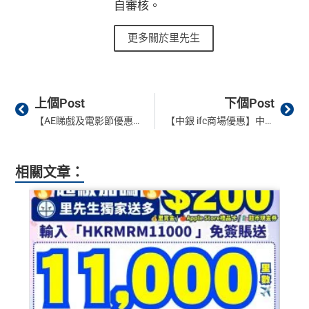
自審核。
更多關於里先生
Prev
Ne
上個Post
下個Post
【AE睇戲及電影節優惠】用AE信用卡去百老匯院線睇戲低至8折！逢星期五3D/IMAX戲飛買一送一！電影節門票7折！
【中銀 ifc商場優惠】中銀信用卡/BoC Pay+ 於ifc商場簽賬賺高達$3,600獎賞！
相關文章：