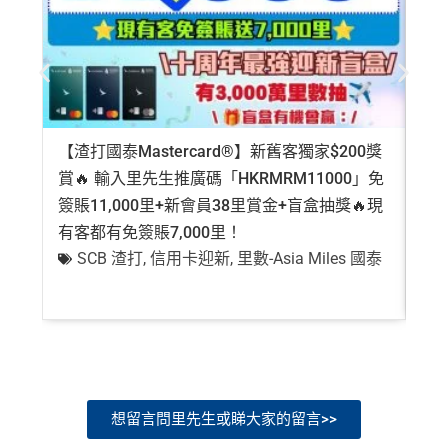
【渣打國泰Mastercard®】新舊客獨家$200獎
AE
賞🔥 輸入里先生推廣碼「HKRMRM11000」免
登記
簽賬11,000里+新會員38里賞金+盲盒抽獎🔥現
萬高
有客都有免簽賬7,000里！
有
SCB 渣打
,
信用卡迎新
,
里數-Asia Miles 國泰
+
想留言問里先生或睇大家的留言>>