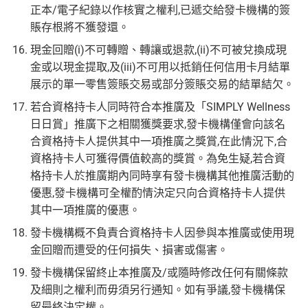
正本/電子紀錄以作核實之權利,已遞交給發卡機構的簽
賬存根將不獲發還。
現金回贈(i)不可轉贈、轉讓或退款,(ii)不可被兌換成現
金或以現金提取,及(iii)不可用以抵銷任何信用卡月結單
展示的單一零售簽賬交易或部分簽賬交易的結單結欠。
若合資格持卡人同時符合本推廣及「SIMPLY Wellness
日日賞」推廣下之相關獲獎要求,發卡機構僅會向該名
合資格持卡人提供其中一項推廣之獎賞,在此情況下,合
資格持卡人可獲得價值較高的獎賞。為免生疑,若合資
格持卡人於推廣期內同時享有發卡機構其他推廣活動的
優惠,發卡機構可全權酌情決定只向合資格持卡人提供
其中一項推廣的優惠。
發卡機構概不負責合資格持卡人因參與本推廣或使用現
金回贈而遭受的任何損失、損害或傷害。
發卡機構保留終止本推廣及/或隨時修改任何有關條款
及細則之權利而毋須另行通知。如有爭議,發卡機構保
留最終決定權。