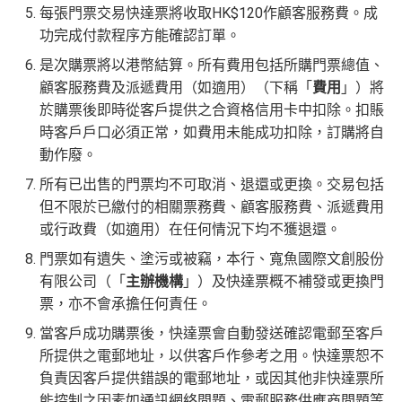
每張門票交易快達票將收取HK$120作顧客服務費。成
功完成付款程序方能確認訂單。
是次購票將以港幣結算。所有費用包括所購門票總值、
顧客服務費及派遞費用（如適用）（下稱「
費用
」）將
於購票後即時從客戶提供之合資格信用卡中扣除。扣賬
時客戶戶口必須正常，如費用未能成功扣除，訂購將自
動作廢。
所有已出售的門票均不可取消、退還或更換。交易包括
但不限於已繳付的相關票務費、顧客服務費、派遞費用
或行政費（如適用）在任何情況下均不獲退還。
門票如有遺失、塗污或被竊，本行、寬魚國際文創股份
有限公司（「
主辦機構
」）及快達票概不補發或更換門
票，亦不會承擔任何責任。
當客戶成功購票後，快達票會自動發送確認電郵至客戶
所提供之電郵地址，以供客戶作參考之用。快達票恕不
負責因客戶提供錯誤的電郵地址，或因其他非快達票所
能控制之因素如通訊網絡問題、電郵服務供應商問題等