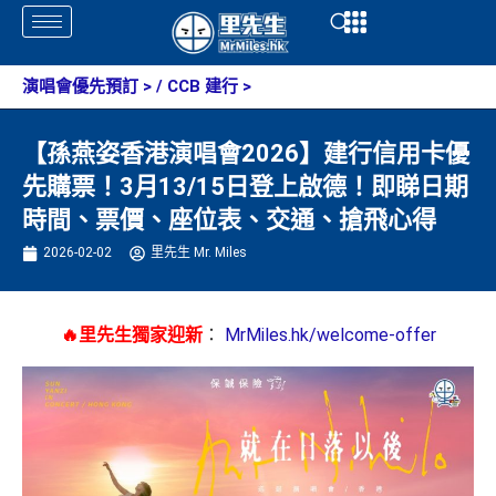
Skip
Open
Open
to
content
演唱會優先預訂
> /
CCB 建行
>
【孫燕姿香港演唱會2026】建行信用卡優
先購票！3月13/15日登上啟德！即睇日期
時間、票價、座位表、交通、搶飛心得
2026-02-02
里先生 Mr. Miles
🔥里先生獨家迎新
：
MrMiles.hk/welcome-offer