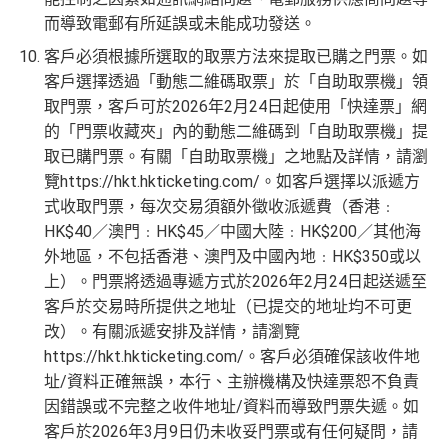
而導致電郵有所延誤或未能成功發送。
客戶必須根據所選取的取票方法來提取已購之門票。如
客戶選擇透過「動態二維碼取票」於「自助取票機」領
取門票，客戶可於2026年2月24日起使用「快達票」網
的「門票收藏夾」內的動態二維碼到「自助取票機」提
取已購門票。有關「自助取票機」之地點及詳情，請瀏
覽https://hkt.hkticketing.com/。如客戶選擇以派遞方
式收取門票，每次交易須額外徵收派遞費（香港﹕
HK$40／澳門﹕HK$45／中國大陸﹕HK$200／其他海
外地區，不包括香港、澳門及中國內地﹕HK$350或以
上）。門票將透過專遞方式於2026年2月24日起送遞至
客戶於交易時所提供之地址（已提交的地址均不可更
改）。有關派遞安排及詳情，請瀏覽
https://hkt.hkticketing.com/。客戶必須確保該收件地
址/資料正確無誤，本行、主辦機構及快達票恕不負責
因錯誤或不完整之收件地址/資料而導致門票失遞。如
客戶於2026年3月9日仍未收妥門票或有任何疑問，請