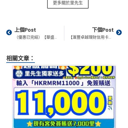
更多關於里先生
Prev
Ne
上個Post
下個Post
（優惠已完結）【華盛証券開戶優惠】2026年1月 開戶教學/轉倉教學/收費
【滙豐卓越理財信用卡】 滙豐Mastercard最紅旅遊優惠✈️中國內地萬豪國際集團酒店人民幣200元回贈❗️美團及大眾點評高達人民幣60元簽賬回贈❗️
相關文章：