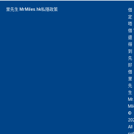
里先生 MrMiles.hk私隱政策
借
定
唔
借
還
得
到
先
好
借
里
先
生
Mr.
Mi
©
20
All
rig