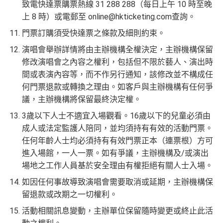
致電快達票購票熱線 31 288 288（每日上午 10 時至晚
上 8 時）或電郵至
online@hkticketing.com
查詢。
門票訂購須受快達票之條款及細則約束。
演唱會舉辦詳情將由主辦機構全權決定，主辦機構保留
修改演唱會之內容之權利，包括但不限於藝人、演出時
間或表演內容等，而不作另行通知，該修改並不構成任
何門票退款或轉換之理由。如客戶與主辦機構有任何爭
議，主辦機構將保留最終決定權。
3歲以下人士不適宜入場觀看。16歲以下的兒童必須由
成人或法定監護人陪同，並均須持有有效的活動門票。
任何年齡人士均必須持有有效門票正本（連票根）方可
進入場館，一人一票。如有爭議，主辦機構及/或演出
場地之工作人員基於安全理由有權拒絕有關人士入場。
如因任何事故導致演唱會需要取消或延期，主辦機構保
留退款或改期之一切權利。
活動相關訊息變動，主辦單位保留隨時變更或終止此活