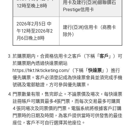
用卡及建行(亞洲)銀聯鑽石
12時至晚上8時
Prestige信用卡
2026年2月5日 中
建行(亞洲)信用卡（商務卡
午12時至2026年2
除外）
月6日晚上8時
於購票期内，合資格信用卡之客戶（下稱「
客戶
」）可
於購票期內透過快達票網站
https://hkt.hkticketing.com/（下稱「
快達票
」）進行
優先購票。客戶必須登記成為快達票會員並須完成手機
號碼及電郵驗證，方可參與優先購票。
門票數量有限，售完即止。不論票價及場次，每快達票
註冊賬戶可購買最多4張門票，而每次交易最多可購買
4 張同場次及同票價的門票。電腦系統將根據客戶訂購
門票時的日期及時間，為客戶提供當時可供發售的最佳
座位，客戶不可自行選擇其他座位。