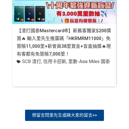
【渣打國泰Mastercard®】新舊客獨家$200獎
AE
賞🔥 輸入里先生推廣碼「HKRMRM11000」免
登記
簽賬11,000里+新會員38里賞金+盲盒抽獎🔥現
萬高
有客都有免簽賬7,000里！
有
SCB 渣打
,
信用卡迎新
,
里數-Asia Miles 國泰
+
想留言問里先生或睇大家的留言>>