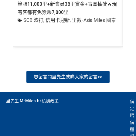
簽賬11,000里+新會員38里賞金+盲盒抽獎🔥現
萬高
有客都有免簽賬7,000里！
有
SCB 渣打
,
信用卡迎新
,
里數-Asia Miles 國泰
+
想留言問里先生或睇大家的留言>>
里先生 MrMiles.hk私隱政策
借
定
唔
借
還