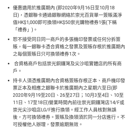
優惠適用於推廣期內 (即2020年9月16日至10月18
日)，憑銀聯卡通過銀聯網絡於崇光百貨單一簽賬滿淨
值HK$1,000即可換領HK$50崇光購物禮券1張(下稱
「禮券」)。
恕不接受同日同一商戶的多張機印發票或任何分拆簽
賬，每一銀聯卡憑合資格之發票及簽賬存根於推廣期內
之每個簽賬日只可換領禮券1次。
合資格商戶包括崇光銅鑼灣及尖沙咀實體店的所有商
戶。
持卡人須憑推廣期內合資格簽賬存根正本、商戶機印發
票正本及相應之銀聯卡於推廣期內之星期六至日(即
2020年9月19至20日、26至27日；10月3至4日、10至
11日、17至18日)營業時間內前往崇光銅鑼灣店14/F或
崇光尖沙咀店LG/F進行換領。經工作人員核對無誤
後，方可換領禮券。簽賬及換領須於同一分店進行。不
可授權他人辦理，發票逾期無效。