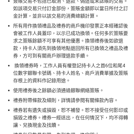
簽賬交易不包括已取消、退款、偽造或未誌賬的交易。
如該項交易只付訂金部份，簽賬金額即以當日所付之訂
金計算，並非以該交易的消費總額計算。
所有用作換領禮品及禮券的商戶機印發票正本經確認後
會被工作人員蓋印，以示已成功換領。任何多於簽賬要
求之簽賬餘額不可享有其他優惠。換領禮券後如欲退
款，持卡人須先到換領地點退回所有已換領之禮品及禮
券，方可到有關商戶辦理退款手續。
換領禮券時，工作人員有權登記持卡人之首6位和尾4
位數字銀聯卡號碼、持卡人姓名、商戶消費單據及簽賬
存根上的資料作記錄用途。
使用禮券後之餘額必須通過銀聯網絡簽賬。
禮券附帶條款及細則，詳情請參閱有關條款內容。
禮券若有遺失或損毀，恕不補發。恕不接受任何影印或
損毀之禮券。禮券一經送出，在任何情況下，均不得轉
讓、兌換現金及找贖。