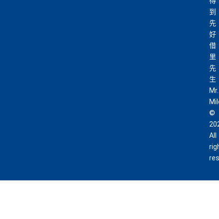
得
到
先
好
借
里
先
生
Mr.
Mi
©
20
All
rig
re