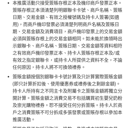
本推廣活動只接受簽賬存根正本及機印商戶發票正本。
簽賬存根正本須清楚列明銀聯卡卡號、商戶名稱、簽賬
日期、交易金額、有效之授權號碼及持卡人簽署(如適
用)，而商戶機印發票必須清楚列明商戶名稱及簽賬日
期、交易金額及消費項目，商戶機印發票上的交易金額
必須與簽賬存根上的交易金額相同。如未能於換領時出
示銀聯卡、商戶名稱、簽賬日期、交易金額等資料相符
之有效商戶機印發票正本、持卡人簽賬存根正本及/或
有效之指定銀聯卡，或持卡人所提供之資料不全，不論
任何原因，持卡人將不可換領禮券。
簽賬金額按個別銀聯卡卡號計算及只計算實際簽賬金額
(即只計算折扣後、使用優惠券或禮券後之剩餘金額)。
持卡人所持有之不同主卡及附屬卡之簽賬金額將獨立分
開計算。簽賬金額之消費交易不包括購買初生嬰兒奶粉
及崇光購物禮券。恕不接受任何分拆簽賬。持卡人於商
戶之消費簽賬不可分拆成多張發票或簽賬存根以參加本
推廣活動。