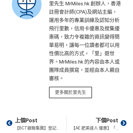
里先生 MrMiles.hk 創辦人，香港
註冊會計師(CPA)及網站主編，
運用多年的專業訓練及認知分析
飛行里數，信用卡優惠及搜集優
惠碼，致力令複雜的資訊變得簡
單易明，讓每一位讀者都可以用
性價比高的方式，「里」遊世
界。MrMiles.hk 的內容由本人或
團隊成員撰寫，並經由本人親自
審核。
更多關於里先生
Prev
Ne
上個Post
下個Post
【BCT銀聯集團】登記MPF e道 可整合MPF戶口或可扣稅自願性供款！首150名經里先生登記MPF e道有機會獲得額外HK$100超市現金券！
【AE 肥美達人 優惠】「舌尖去旅行」餐飲優惠 以美國運通國泰航空信用卡於25間特式餐廳簽賬低至7折！