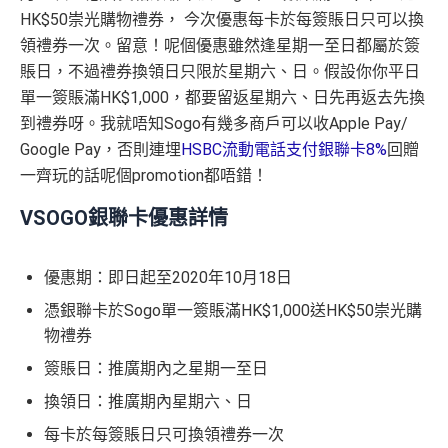
HK$50崇光購物禮券， 今次優惠每卡於每簽賬日只可以換
領禮券一次。留意！呢個優惠雖然逢星期一至日都屬於簽
賬日，不過禮券換領日只限於星期六、日。假設你你平日
單一簽賬滿HK$1,000，都要留返星期六、日先再返去先換
到禮券呀。我就唔知Sogo有幾多商戶可以收Apple Pay/
Google Pay，否則連埋
HSBC流動電話支付銀聯卡8%
回贈
一齊玩的話呢個promotion都唔錯！
VSOGO銀聯卡優惠詳情
優惠期：即日起至2020年10月18日
憑銀聯卡於Sogo單一簽賬滿HK$1,000送HK$50崇光購
物禮券
簽賬日：推廣期內之星期一至日
換領日：推廣期內星期六、日
每卡於每簽賬日只可換領禮券一次