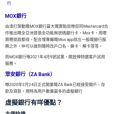
行
MOX銀行
由渣打策動嘅MOX銀行最大嘅賣點就喺佢同Mastercard合
作推出嘅全亞洲首張全功能無號碼銀行卡，Mox卡，用嚟
買嘢提款都得，配合埋專屬嘅Mox app除左一般嘅銀行服
務之外，仲可以做到隨時改戶口名、鎖卡、解卡等等。
而MOX銀行喺2021年4月9號試業，開放俾特選客戶試用
服務。
眾安銀行（ZA Bank）
喺2020年3月24日正式開業嘅ZA Bank已經接受開戶、存
款及貸款。現時為用戶數量最多的虛擬銀行
虛擬銀行有咩優點？