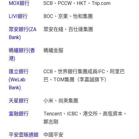
MOX銀行
SCB、PCCW、HKT、Trip.com
LIVI銀行
BOC、京東、怡和集團
眾安銀行(ZA
眾安在綫、百仕達集團
Bank)
螞蟻銀行(香
螞蟻金服
港)
匯立銀行
CCB、世界銀行集團成員IFC、阿里巴
(WeLab
巴、TOM集團（李嘉誠旗下）
Bank)
天星銀行
小米、尚乘集團
富融銀行
Tencent、ICBC、港交所、高瓴資本、
鄭志剛
平安壹賬通銀
中國平安