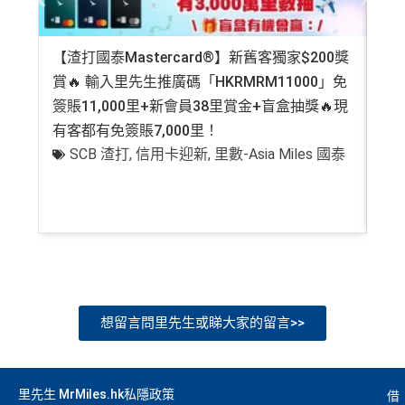
【渣打國泰Mastercard®】新舊客獨家$200獎
AE
賞🔥 輸入里先生推廣碼「HKRMRM11000」免
登記
簽賬11,000里+新會員38里賞金+盲盒抽獎🔥現
萬高
有客都有免簽賬7,000里！
有
SCB 渣打
,
信用卡迎新
,
里數-Asia Miles 國泰
+
想留言問里先生或睇大家的留言>>
里先生 MrMiles.hk私隱政策
借