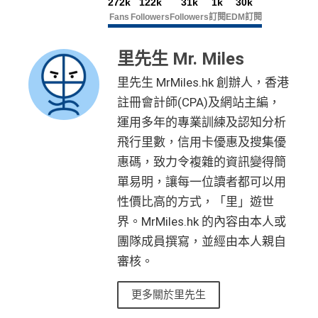
272k
122k
31k
1k
30k
Fans
Followers
Followers
訂閱
EDM訂閱
里先生 Mr. Miles
里先生 MrMiles.hk 創辦人，香港
註冊會計師(CPA)及網站主編，
運用多年的專業訓練及認知分析
飛行里數，信用卡優惠及搜集優
惠碼，致力令複雜的資訊變得簡
單易明，讓每一位讀者都可以用
性價比高的方式，「里」遊世
界。MrMiles.hk 的內容由本人或
團隊成員撰寫，並經由本人親自
審核。
更多關於里先生