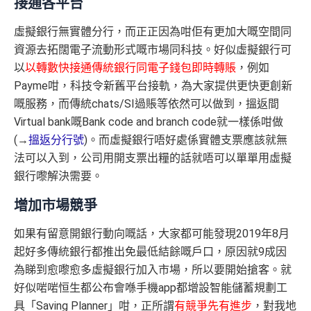
接通各平台
虛擬銀行無實體分行，而正正因為咁佢有更加大嘅空間同
資源去拓闊電子流動形式嘅市場同科技。好似虛擬銀行可
以
以轉數快接通傳統銀行同電子錢包即時轉賬
，例如
Payme咁，科技令新舊平台接軌，為大家提供更快更創新
嘅服務，而傳統chats/SI過賬等依然可以做到，搵返間
Virtual bank嘅Bank code and branch code就一樣係咁做
(→
搵返分行號
)。而虛擬銀行唔好處係實體支票應該就無
法可以入到，公司用開支票出糧的話就唔可以單單用虛擬
銀行嚟解決需要。
增加市場競爭
如果有留意開銀行動向嘅話，大家都可能發現2019年8月
起好多傳統銀行都推出免最低結餘嘅戶口，原因就9成因
為睇到愈嚟愈多虛擬銀行加入市場，所以要開始搶客。就
好似啱啱恒生都公布會喺手機app都增設智能儲蓄規劃工
具「Saving Planner」咁，正所謂
有競爭先有進步
，對我地