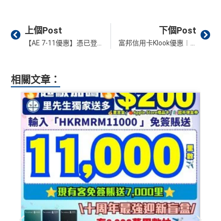
Prev
Ne
上個Post
下個Post
【AE 7-11優惠】憑已登記AE信用卡於7-11便利店簽賬滿HK$20可享HK$5簽賬回贈！快啲登記！
富邦信用卡Klook優惠︱單一簽賬滿HK$300減HK$150！優惠期內高達 HK$250即時折扣！
相關文章：