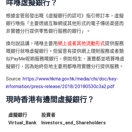
咩喺虛擬銀行？
根據金管局發出嘅《虛擬銀行的認可》指引修訂本，虛擬
銀行喺指「主要透過互聯網或其他形式的電子傳送渠道而
非實體分行提供零售銀行服務的銀行」。
換句說話講，啫喺主要用
網上或者其他流動形式
提供服務
嘅銀行就喺虛擬銀行。但留意有提供網上理財服務或者類
似PayMe呢啲服務嘅銀行，例如恒生、滙豐都並唔算喺虛
擬銀行，因為始終佢地主要用都喺用實體分行提供服務。
Source:
https://www.hkma.gov.hk/media/chi/doc/key-
information/press-release/2018/20180530c3a2.pdf
現時香港有邊間虛擬銀行？
虛擬銀行
投資者
Virtual_Bank
Investors_and_Shareholders