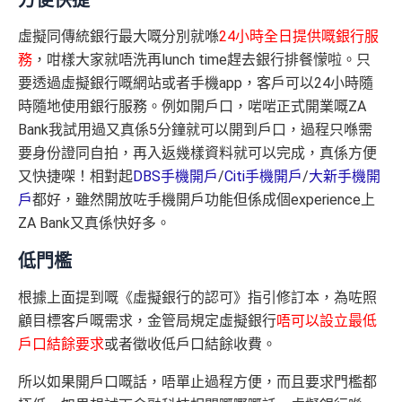
方便快捷
虛擬同傳統銀行最大嘅分別就喺
24小時全日提供嘅銀行服
務
，咁樣大家就唔洗再lunch time趕去銀行排餐懞啦。只
要透過虛擬銀行嘅網站或者手機app，客戶可以24小時隨
時隨地使用銀行服務。例如開戶口，啱啱正式開業嘅ZA
Bank我試用過又真係5分鐘就可以開到戶口，過程只喺需
要身份證同自拍，再入返幾樣資料就可以完成，真係方便
又快捷㗎！相對起
DBS手機開戶
/
Citi手機開戶
/
大新手機開
戶
都好，雖然開放咗手機開戶功能但係成個experience上
ZA Bank又真係快好多。
低門檻
根據上面提到嘅《虛擬銀行的認可》指引修訂本，為咗照
顧目標客戶嘅需求，金管局規定虛擬銀行
唔可以設立最低
戶口結餘要求
或者徵收低戶口結餘收費。
所以如果開戶口嘅話，唔單止過程方便，而且要求門檻都