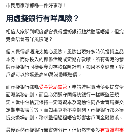
市民用家嚟都喺一件好事嚟！
用虛擬銀行有咩風險？
相信大家睇到呢度都會覺得虛擬銀行雖然聽落唔錯，但究
竟會唔會有咩風險呢？
個人覺得都唔洗太擔心風險，風險出現好多時係投資產品
本身，而你投入的都係活期或定期存款嚟，所有香港的發
牌虛擬銀行同樣要參與存款保障計劃，如果不幸倒閉，客
戶都可以拎返最高50萬港幣嘅賠償。
而虛擬銀行都喺
受金管局監管
，申請牌照嘅時侯要提交全
面嘅業務計劃，而且必須遵守同傳統銀行一樣嘅監管規
定。當中包捨要保持一定嘅資本及流動性同各金管局提交
定期申報表等等。而如果真喺不幸倒閉，虛擬銀行都必須
提交退場計劃，務求整個過程唔會影響客戶同金融體系。
最後雖然虛擬銀行無實體分行，但仍然需要設
有實體辦事