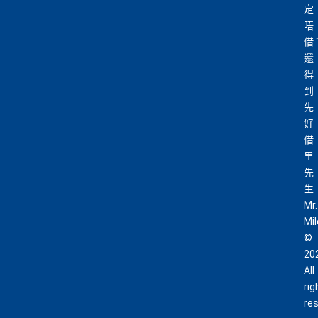
定
唔
借
還
得
到
先
好
借
里
先
生
Mr.
Mi
©
20
All
rig
re