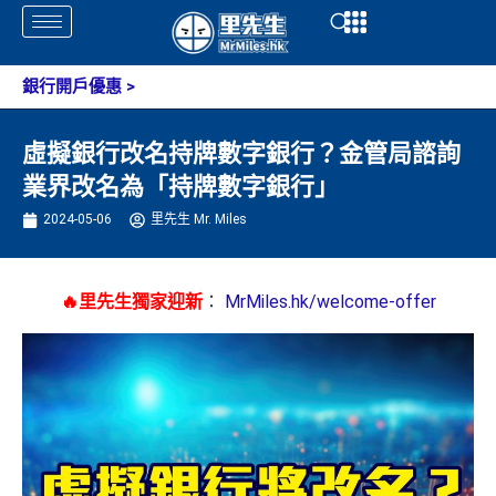
Skip
Open
Open
to
content
銀行開戶優惠
>
虛擬銀行改名持牌數字銀行？金管局諮詢
業界改名為「持牌數字銀行」
2024-05-06
里先生 Mr. Miles
🔥里先生獨家迎新
：
MrMiles.hk/welcome-offer