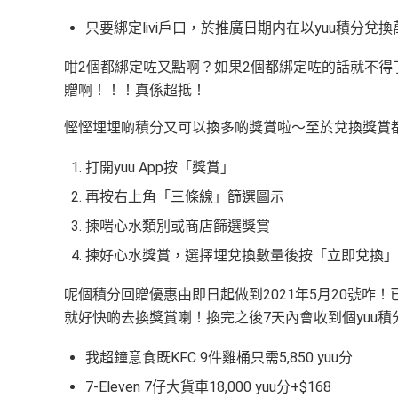
只要綁定livi戶口，於推廣日期内在以yuu積分
咁2個都綁定咗又點啊？如果2個都綁定咗的話就不得了
贈啊！！！真係超抵！
慳慳埋埋啲積分又可以換多啲獎賞啦～至於兌換獎賞
打開yuu App按「獎賞」
再按右上角「三條線」篩選圖示
揀啱心水類別或商店篩選獎賞
揀好心水獎賞，選擇埋兌換數量後按「立即兌換」
呢個積分回贈優惠由即日起做到2021年5月20號咋！已經有
就好快啲去換獎賞喇！換完之後7天內會收到個yuu
我超鐘意食既KFC 9件雞桶只需5,850 yuu分
7-Eleven 7仔大貨車18,000 yuu分+$168