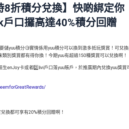
限時8折積分兌換】快啲綁定你
 bank戶口攞高達40%積分回贈
要儲yuu積分🧐實情係用yuu積分可以換到激多抵玩獎賞！可兌換
類別獎賞都有得你換！今期yuu有超過150種獎賞可以兌換啊！
生enJoy卡或者2️⃣livi戶口落yuu賬戶，於推廣期內兌換yuu獎賞
deemforGreatRewards/
賞兌換都可享有20%積分回贈啊！