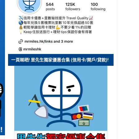
一頁睇晒! 里先生獨家優惠合集 (信用卡/開戶/貸款)!