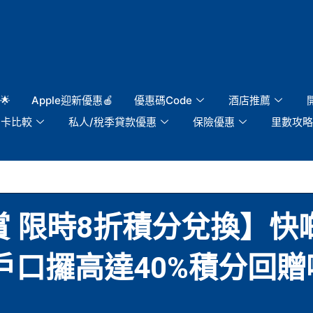
🌟
Apple迎新優惠🍎
優惠碼Code
酒店推薦
用卡比較
私人/稅季貸款優惠
保險優惠
里數攻略
賞 限時8折積分兌換】
 bank戶口攞高達40%積分回