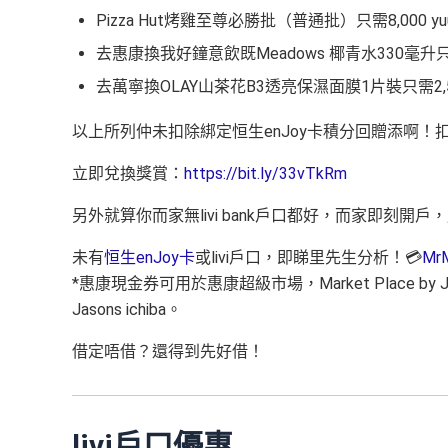
Pizza Hut烤雞至尊必勝批（普通批）只需8,000 y
去惠康換我好鐘意飲既Meadows 椰青水330毫升只需1
去萬寧換OLAY山茶花B3透亮保濕面膜1片裝只需2,
以上所列仲未扣除綁定恒生enJoy卡積分回贈添啊！
立即兌換獎賞：
https://bit.ly/33vTkRm
另外就算你而家無livi bank戶口都好，而家即刻開戶，用埋y
未有
恒生enJoy卡
或livi戶口，即睇里先生分析！💳
MrM
*惠康現金券可用於惠康超級市場，Market Place by Jasons, Mar
Jasons ichiba。
借定唔借？還得到先好借！
livi戶口優惠