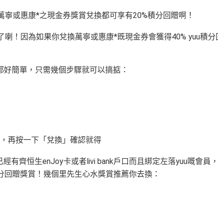
兌換萬寧或惠康*之現金券獎賞兌換都可享有20%積分回贈啊！
喇！因為如果你兌換萬寧或惠康*既現金券會獲得40% yuu積分
都好簡單，只需幾個步驟就可以搞掂：
，再按一下「兌換」確認就得
齊恒生enJoy卡或者livi bank戶口而且綁定左落yuu嘅會員
積分回贈獎賞！幾個里先生心水獎賞推薦你去換：