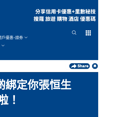
Open
Open
開戶優惠-證券
快啲綁定你張恒生
贈啦！