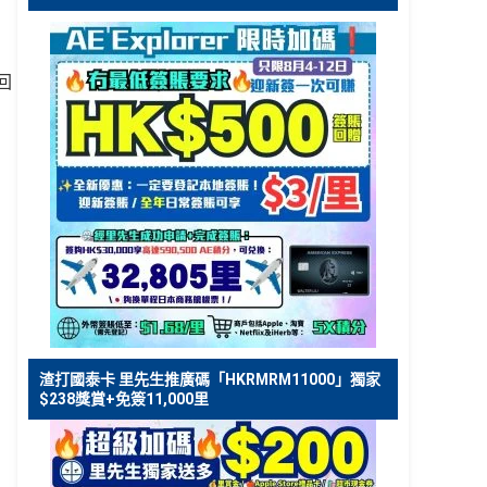
回
，
渣打國泰卡 里先生推廣碼「HKRMRM11000」獨家
$238獎賞+免簽11,000里