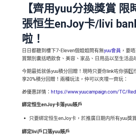
【齊用yuu分換獎賞 
張恒生enJoy卡/livi
啦！
日日都聽到樓下7-Eleven個姐姐問有無
yuu會員
，要唔
賞類別囊括晒飲食、美容、家品、日用品以至生活品味
今期最抵就係yuu積分回贈！現時只要你link咗你張1️⃣恒
享20%積分回贈！兩種玩法，仲可以夾埋一齊玩：
🎁優惠詳情：
https://www.yuucampaign.com/TC/Re
綁定恒生enJoy卡落yuu賬戶
只要綁定恒生enJoy卡，於推廣日期内所有yuu獎
綁定livi戶口落yuu賬戶