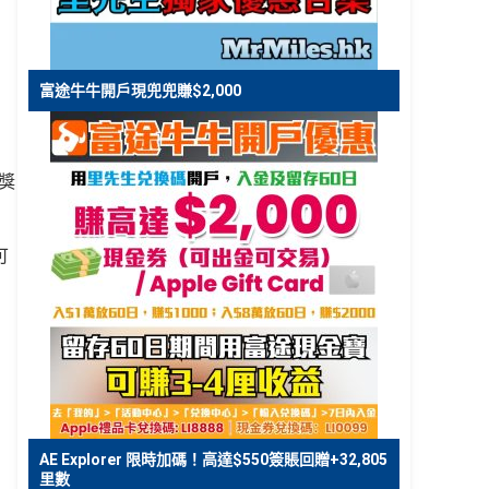
富途牛牛開戶現兜兜賺$2,000
獎
可
AE Explorer 限時加碼！高達$550簽賬回贈+32,805
里數