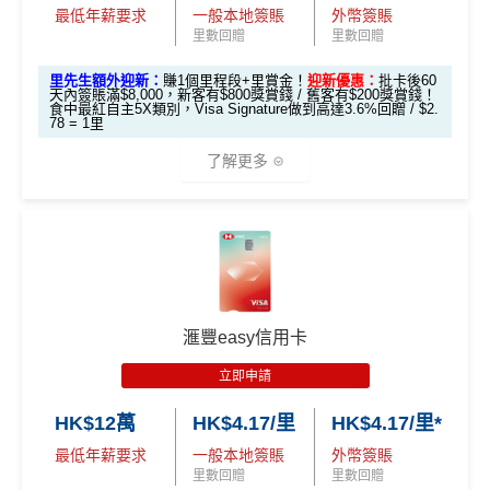
✅
優點
om/hk/content/docs/hk-cc-cx-luckydraw-r3-tnc.pdf
最低年薪要求
一般本地簽賬
外幣簽賬
1️⃣ 啟動「本地簽賬 6
因為拎咗其他卡可以食咗迎新先，之後先俾年費出呢
里數回贈
里數回贈
申請連結：
MrMiles.hk/cathay-card-appl
✅
優點
X 積分」優惠（每季
張卡(如果先拎Citi Prestige再拎Citi PM，咁Citi PM會
以上加總，迎新有
76
0,000 AE積分(相等於42,222里數)+H
y
首年免年費
上限 HK$15,000）
無迎新)
里先生額外迎新：
賺1個里程段+里賞金！
迎新優惠：
批卡後60
K$50簽賬回贈
，獎賞由AE直接存入。同埋有
88里賞金#
天內簽賬滿$8,000，新客有$800獎賞錢 / 舊客有$200獎賞錢！
簽賬都可以儲會籍！合資格簽賬滿HK$500,000可賺高
一年可以免費用12次香港Plaza Premium Lounge (用
食中最紅自主5X類別，Visa Signature做到高達3.6%回贈 / $2.
📍
登記優惠 1：
htt
(全新信用卡客戶*經
里先生
指定連結申請+
輸入推廣碼「H
(由里先生派出)， 獎賞將於
簽賬後16星期或以內
存入卡會
*38新會員+成功批卡派出50額外里賞金。每1里賞金 ≈ HK
78 = 1里
達100馬可孛羅會會籍積分 (以簽賬賺取，以前只能夠
嚟俾人入都得，之後可以用PayMe/AlipayHK增值當中
ps://shorturl.at/K
KRMRM11000」
免簽賬送多HK$200獎賞+里先生派出38
員之基本卡的美國運通積分計劃戶口內。
$1，可兌換FPS轉數快回贈！詳情
MrMiles.hk/mmcredit
用飛行嚟賺取)
HK$2,000→
PayMe攻略
) 或→
其他可入之貴賓室清單
了解更多
hrl8
新客戶立即申請
：
MrMiles.hk/ae-charge-
新會員里賞金@+11,000里數
❗️
舊客免簽賬加碼送7,000里❗️
(為下階段疊
✅
優點
登記特別
食肆、酒店及海外簽賬HK$4 = 1里！勁抵無上限賺里
application/
如果用
iPhone/Mac的話會有Adblock
，請你改返啲Settin
當月月結單簽賬(包括本地海外全包)滿HK$20,000，所
加倍數積分
2️⃣ 啟動「
外幣簽賬 1
推廣
數食飯卡！(2024年6月8日起)
現有客戶立即申請
：
MrMiles.hk/ae-charg
g再申請：
MrMiles.hk/adblock/
)
有海外簽帳(包括海外網上)都變HK$3 = 1 里(
電子銀包
作準備)
0.75X 積分
」優惠
*以上為最高之回贈，需配合
HSBC最紅自主獎賞
5X
預訂任何酒店預訂4晚免1晚*
e-apply/
都加埋落去睇夠唔夠HK$20,000
)
國泰、香港快運合資格簽賬HK$3＝1里
（每季上限 HK$10,0
🎁
迎新禮遇
申請完填Form賺多HK$200獎賞+新會員38
（記得揀返想要嘅迎新連結申請，一經申請無得更改。如
每年肯俾年費可拎返240,000積分
包全家免費旅遊保險(需要用Citi PM找付機票費用，換
00）
換里數免手續費
里賞金@：
MrMiles.hk/cathay-card-for
果用
iPhone/Mac的話會可能有Adblock
，建議你改返啲S
HSBC Visa Signature信用卡迎新
機票俾稅都得)，個旅遊保障包括埋遺失行李，旅程延
PayMe
/
支付寶HK
/
Wechat Pay
都有無上限$6=1里
m
📍
登記優惠 2：
htt
每月簽賬積分自動兌換去AM戶口，免除
信用卡積分換
etting再申請：
MrMiles.hk/adblock/
）
誤等，部份高危活動都無列入不受保如40米深以內潛
滙豐easy信用卡
平日簽賬無上限$6=1里
ps://shorturl.at/Y
里數
啱晒唔想煩嘅里友
滙豐 Visa Signature信用卡申請網址
：
MrMiles.hk/hsbc-v
水、滑雪、跳傘
@每1里賞金 ≈ HK$1，可兌換FPS轉數快回贈！詳情
Mr
#
每1里賞金 ≈ HK$1，可兌換FPS轉數快回贈！詳情
MrMi
NQXl
s-apply
年資獎賞高達30%
立即申請
一樣食到渣打信用卡優惠及Mastercard優惠
Miles.hk/mmcredit
港元支付海外商戶(如Apple Music)無1% CBF手續費
✅
優點
les.hk/mmcredit
有送Priority Pass可以無限次入
機場Lounge
✅
優點
(但無積分)
里先生加碼：
申請完填Form
MrMiles.hk/hsbc-vs-form
HK$12萬
HK$4.17/里
HK$4.17/里*
❎
缺點
🎯 第二階段：本地迎新簽賬獎賞 (累積簽滿 HK$8,00
免費旅遊保險，另外仲有購物保障及網絡購物綜合保
賺1個里程段+
里賞金
❗️（由里先生派出🎯38新會員額外
可以玩到Avios！
0 本地簽賬)
HK$9,500年費已經包晒
AE Explorer
年費
最低年薪要求
一般本地簽賬
外幣簽賬
里賞金#）
里數回贈
里數回贈
首年免年費
港元支付海外商戶(如Expedia)無1%
CBF手續費
但都
Avios有
Household account
可以全家一齊儲共用里數
網上ebanking繳費無積分
可以無限次入全球
AE Lounge
(The Centurion Lounge)