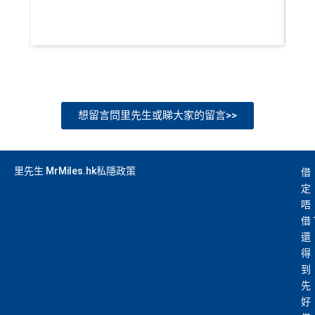
ors積分
）、生活家品等
（
主卡及附屬卡
）
可以憑卡進入香港機場
Plaza Premi
um Lounge
貴賓候機室，每曆年上限合共
8次
。了解更
多：
AE Explorer lounge 貴賓室
全年電影優惠
：專享香港百老匯院線4DX、3D、2D及
IMAX 電影正價戲票9折優惠
想留言問里先生或睇大家的留言>>
免費旅遊保障
：旅遊意外保障金額高達HK$350萬（需
以AE Explorer卡訂機票）
網上購物安全保證
：以
AE Explorer卡簽賬可享退貨保
里先生 MrMiles.hk私隱政策
借
證、 45日購物保障、延長保養服務及價格保障
定
全球
24
小時提供協助
：透過「運通財」服務於世界各
唔
地提取現金、超過2,200間美國運通旅遊辦事處提供之
借
專有服務
還
批卡特快，5-10個工作天
得
到
沒有
海外簽賬DCC協議
，海外實地簽賬唔洗怕中咗DC
先
C陷阱
好
一連串
American Express信用卡消費優惠