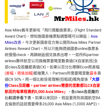
Asia Miles舊年更新咗「飛行獎勵換算表」(Flight Standard
Award Chart)，想知換國泰機票點調整嘅可以睇返：
Asia
Miles改表
。今次更新國泰官方無公開到Asia Miles Partner
Airlines Reward Chart。所以只能夠透過國泰online換票系
統慢慢check，再歸納返個兌換表出嚟。一如所料partner
airlines夥伴航空公司換機票要嘅里數貴過CX自家航班(全
部class及距離都貴過CX)。如果以百分比嚟睇Econ既差幅
(差幅，唔係加幅)
都幾驚人，Partners所需要嘅里數
最多
貴
過CX 50%。用一個比較容易理解(但粗疏)嘅角度係
「
大部
份
Class及距離，partner airlines需要的里數都比CX自家
航班的每單程貴約5,000 Asia Miles」
，
各class各距離的
比較請參看下表
。如果以來回計，假設要用到英國航空BA
去倫敦的話就需要俾多26,000 Asia Miles (1,3000 AM*2)。