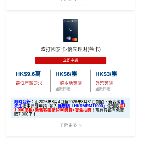
邀請
邀請
M
A
複
複
✈️ 1,000,000里數大獎 (夠換4張歐洲商務艙 及 4張日本
450 RC
000 RC
00 RC
製
製
O
V
月1
碼：
碼：
指定高級食府可享
買1送1
優惠
商務艙來回機票^^)；
合共所得
（相等
（相等
（相等
X
E
日至
指定
Hotels.com
網站預訂酒店
住4晚可享75折優惠
M
L
於29,00
於20,00
於4,00
🎁
迎新禮遇 AE白金卡里先生優惠
🍎 超過HK$200萬Apple Gift Card (面值 HK$10,000/ H
8月
R
M
0里）
0里）
0里）
憑卡預訂酒店機票送
中銀Cheers Card免費人身意外
K$5,000/ HK$2,000)；
31
M
R
優惠期：
2026年7月30日至8月31日23:59期間
，年費HK
險，附帶旅遊相關保障
！
M
日期
🧳 國泰 x Samsonite 20吋限量版行李箱；
$9,500，無得傾必需俾，留意
新客
及
現有
AE信用卡
之客戶
憑卡於
卡塔爾航空
網站預訂機票可享
85折優惠
間）
*持卡人需於發卡後60日內完成累積簽賬滿
HK$8,000
要
🍽️ LUBUDS 3個月會籍及價值HK$1,000現金券；
渣打國泰卡-優先理財(藍卡)
迎新有唔同
全新美國運通基本卡會員*
：迎新高達
1,440,0
求。
不可獲享迎新
：於合資格信用卡批核日起計之過去1
00 AE積分
(可換80,000里) +88里賞金#(由里先生派出)
迎
💰 不同里數獎賞，
保證最少帶走2,000里
！
想儲「亞洲萬里通」
立即申請
2個月內曾取消任何滙豐個人信用卡基本卡。 迎新條款：
查看更多信用卡詳情及分析...
適合
鍾意直接賺 Cash / 最
新資格：
現時或於申請日期起計過去 12 個月內
未曾持有
里數換免費機票去旅
滙豐迎新條款
「盲盒」推廣期：2026年7月31日至9月20日 抽獎詳情：
對象
近有大額簽賬
或取消
任何由美國運通香港批核的信用卡或簽賬卡之基本
HK$9.6萬
HK$6/里
HK$3/里
行嘅朋友
✅
優點
www.sc.com/hk/cxluckydrawr3
條款細則：
https://av.sc.c
卡會員。
最低年薪要求
一般本地簽賬
外幣簽賬
om/hk/content/docs/hk-cc-cx-luckydraw-r3-tnc.pdf
里數回贈
里數回贈
1. M
申請連結：
MrMiles.hk/cathay-card-appl
首年免年費
ox
簽HK$4,000回額外
HK
簽HK$10,000賺17,000
A
y
限時迎新
：
由2026年8月4日至2026年8月31日期間，新客經
里
係Agoda book酒店同國泰買機票有優惠
先生
指定連結申請+輸入
推廣碼「HKRMRM11000」
免簽賬
送1
迎新
$1,000
現金
「亞洲萬里通」里數
E
1,000里數+新舊客獨家$200獎賞+盲盒抽獎
！現有客都有免簽
獎賞
賬7,000里！
增加至19種飛行常客計劃或酒店獎勵計劃，拎嚟兌換
白
(全新信用卡客戶*經
里先生
指定連結申請+
輸入推廣碼「H
里數或者酒店staycation都得！
金
KRMRM11000」
免簽賬送多HK$200獎賞+里先生派出38
了解更多
2.
卡
各迎新優惠詳情
新會員里賞金@+11,000里數
❗️
舊客免簽賬加碼送7,000里❗️
八達通增值及eBanking繳費都有回贈
里先
迎
如果用
iPhone/Mac的話會有Adblock
，請你改返啲Settin