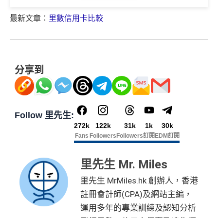
年費$9,500無得豁免
款期，享
$200
「獎賞錢」（相等於2,000里）
HSBC獎賞錢轉換飛行里數無手續費
，換Asia Miles更
用基本卡或附屬卡為
海外簽賬手續費小貴，有2%收費(其他卡做緊1至1.9
最新文章：
里數信用卡比較
🎁
迎新禮遇
可即時到賬
免費「易賞
加總以上，迎新合共賺
高達$500
「獎賞錢」(相等於5,0
手機八達通 (iPhone /
5%)
1年
1年
HK$50 簽
八達通增
錢」VIP會籍#
00里數)
Apple Watch / Andro
❎
缺點
AE白金信用卡迎新(只適用於2026年8月1日至8月31日23:
平日簽賬HK$9=1里，儲里數嚟講唔算吸引
值回贈
賬回贈
id) 單次增值滿 HK$6
59前申請)：
不可獲享迎新
：於合資格信用卡批核日起計之過去12個月
$900「獎賞
$300「獎賞
轉換成飛行里數手續費每次HK$400
00
合共高達
分享到
內曾取消任何滙豐個人信用卡基本卡。 迎新條款：
滙豐迎
錢」
錢」
獎賞錢有效期於簽賬後最多2年，最少1年(按簽賬年度
首3個月內成功簽賬一次: 享
HK$300簽賬回贈
新條款
計)
查看更多信用卡詳情及分析...
申請完填 Form
MrMi
首3個月內成功簽賬滿HK$10,000: 享
HK$700簽賬回贈
✅
優點
玩法相對複雜，要注意既限時優惠/條款/最低簽賬要求
里先生額
les.hk/exp-form
88 里賞金#
*持卡人需於發卡後60日內完成累積簽賬滿
HK$5,800
要
(含
基本卡批核後首3個月內每HK$1=5美國運通積分，可
多，唔識玩平日本地簽賬只得$25=1里
外賞
求。 #
免費「易賞錢」VIP會籍：
需要係發卡後30日內成
38 新會員 + 成功批卡 5
(由里先生派出)
Follow 里先生:
賺取
高達240,000積分
，（以
Amex Travel換機票酒店
永久免年費
功綁定滙豐easy卡到「易賞錢」App，而易賞錢會籍會於
0 額外里賞金)
如果唔中最紅自主六類別，平日簽賬得$25=1里
272k
122k
31k
1k
30k
(ATO)
或以Pay with points max每260＝$1^可換HK$9
綁定後4個月內生效。
不可獲享迎新
：於合資格信用卡批
Fans
Followers
Followers
訂閱
EDM訂閱
簡化回贈方式，無需登記，無最低簽賬要求，網上簽
23，換酒店分/里數或禮品價值會更高！）如果有大額
核日起計之過去12個月內曾取消任何滙豐個人信用卡基本
590,500
賬4%回贈！指定商戶 8% 回贈！
查看更多信用卡詳情及分析...
簽賬如醫院或保險，用呢個offer都抵！
卡。 迎新條款：
滙豐迎新條款
里先生 Mr. Miles
AE積分
(可
夠彈性，以
「獎賞錢」RC
形式存入，可以配合HSBC
申請完填Form
MrMiles.hk/pc-form
賺
多
88里賞金#
完成所有條件 (總簽賬
✅
優點
兌換 32,805
Reward+ App「賞付款」功能抵扣簽賬交易，亦可以
❗️
（由里先生派出🎯38新會員+成功批卡50額外里賞
💰迎新總
HK$30,000：包括
里先生 MrMiles.hk 創辦人，香港
里數)
直接轉換為里數或喺
e-Shop
換禮品／coupon
金）
計
HK$20,000 本地 +
註冊會計師(CPA)及網站主編，
全年簽賬高達2.4%「獎賞錢」回贈
+ HK$550
每月結單週期首HK$10,000網上繳費有0.4%回贈，市
HK$10,000 外幣)
加總以上，迎新合共高達
HK$1,923
獎賞+
88里賞金#
運用多年的專業訓練及認知分析
簽賬回贈 + 8
講到明首兩年年費豁免
面上絕大部份銀行已沒有相關回贈