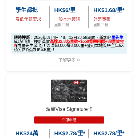
賬
申請完填Form賺多88里賞金*:
MrMiles.hk/citi-pm
30,000里數
學生都批
HK$6/里
HK$1.68/里*
回
「盲盒」推廣期：2026年7月31日至9月20日 抽獎詳情：
申請時有 Citigold / Citigold Private Cl
C. 《超級10周年限定版》盲盒：
-form
(相等於360,0
贈
www.sc.com/hk/cxluckydrawr3
條款細則：
https://av.sc.c
最低年薪要求
一般本地簽賬
外幣簽賬
ient 戶口
Citi新客發卡後首2個月內累積認可簽賬滿HK$5,000或
00積分)
🎁不論全新信用卡客戶*定現有信用卡客戶**推廣期內成功
里數回贈
里數回贈
om/hk/content/docs/hk-cc-cx-luckydraw-r3-tnc.pdf
以上（每月最少簽一次）可獲取
HK$1,600現金回贈
申請渣打國泰Mastercard後，即可自動參加盲盒抽獎，並
申請連結：
MrMiles.hk/cathay-card-appl
76
限時迎新：
2026年8月4日至8月12日23:59期間，新客經
里先生
發卡後首2個月內累積認可簽賬滿HK
學生信用卡
：
首3個月內累積認可簽賬滿HK$1,000或
於10月11日或之前獲批卡更保證100%有獎！盲盒獎賞超
萬
y
成功申請，迎新獎賞
高達32,805里數+$550簽賬回贈+88里賞金
HK$1,600現
#
(由里先生派出)！簽滿$8,000賺8,000里+登記本地簽賬全年6X
$5,000或以上（每月須包含最少1次
以上，賺
HK$300現金回贈
豐富，有過萬份獎品、 合共3,000萬里數等你抽：
積
首6個月內
累積簽賬滿HK$6萬有
32萬積分
於
第
金回贈
積分(相當於HK$3/里)！
認可簽賬）
(全新信用卡客戶*經
里先生
指定連結申請+
輸入推廣碼「H
分
15至17個月
期間，進行一次任何金額的合資格
*38新會員+成功批卡派出50額外里賞金。每1里賞金 ≈ HK
了解更多
✈️ 1,000,000里數大獎 (夠換4張歐洲商務艙 及 4張日本
KRMRM11000」
免簽賬送多HK$200獎賞+里先生派出38
簽
簽賬再有額外
32萬積分
本地簽賬2X積分，簽賬
$1，可兌換FPS轉數快回贈！詳情
MrMiles.hk/mmcredit
商務艙來回機票^^)；
新會員里賞金@+11,000里數
❗️
舊客免簽賬加碼送7,000里❗️
賬
HK$60,000再有額外
12萬積分
申請連結
：
MrMil
Citi Prestige Card 迎新得分及同時所得基本積
Citi PremierMiles信用卡迎新條件及
冷河
如果用
iPhone/Mac的話會有Adblock
，請你改返啲Settin
分
迎
es.hk/ae-charge-apply/
🍎 超過HK$200萬Apple Gift Card (面值 HK$10,000/ H
🎁迎新禮遇
期
g再申請：
MrMiles.hk/adblock/
)
新
K$5,000/ HK$2,000)；
如果唔怕麻煩其實應該開咗個 Citigold / Citigold Private
🧳 國泰 x Samsonite 20吋限量版行李箱；
獎賞於完成簽賬條件後5個曆月內自動存入至認可信用
申請完填Form賺多HK$200獎賞+新會員38
Client 戶口先申請Citi Prestige，比冇戶口嘅人
賺多一
卡戶口
里賞金@：
MrMiles.hk/cathay-card-for
🍽️ LUBUDS 3個月會籍及價值HK$1,000現金券；
倍迎新
：
30,000
里數
(相等於360,000
積分
) > 60,000
里
條件 (於首3個月內
88
滙豐Visa Signature卡
迎新項目
回贈 / 獎賞
m
Citi新客 ＝ 過去12個月內沒有取消或持有過任何Citiba
數
(相等於720,000
積分
)
💰 不同里數獎賞，
保證最少帶走2,000里
！
做)
里
申請完填Form
MrMiles.hk/ap-form
賺多88里賞
nk信用卡
立即申請
賞
金#❗️（由里先生派出🎯38新會員+成功批卡50額
@每1里賞金 ≈ HK$1，可兌換FPS轉數快回贈！詳情
Mr
迎新
條件及
冷河期
「盲盒」推廣期：2026年7月31日至9月20日 抽獎詳情：
用PayMe/Alipay等電子錢包增值都計迎新，不過要留
金
外里賞金）
🎯 第一階段：開卡必做 (登記特別優惠)
Miles.hk/mmcredit
HK$24萬
HK$2.78/里*
HK$2.78/里*
www.sc.com/hk/cxluckydrawr3
條款細則：
https://av.sc.c
意手續費
#
可以拎咗Citibank其他信用卡先再拎呢張Citi Prestige，