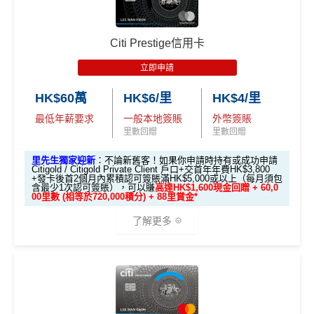
簽
換里數免手續費
A. 渣打信用卡
全新
客戶迎新
簽HK$40,000：賺高達30,000里數(HK$1.33=1
HK$60,000再有額外
12萬積分
申請連結
：
MrMil
賬
↓ Download App 立即申請 ↓
每月簽賬積分自動兌換去AM戶口，免除
信用卡積分換
里)
es.hk/ae-charge-application
迎
里數
啱晒唔想煩嘅里友
Citi Prestige信用卡
優惠期：2026年8月1日至2026年8月31日
簽HK$110,000：
賺高達100,000里數
(HK$1.1=1
MrMiles.hk/mox-apply/
新
一樣食到渣打信用卡優惠及Mastercard優惠
里)
立即申請
✅經里先生指定連結+輸入里先生推廣碼「HKRMRM1
(用
里先生Mox 邀請碼賺額外$200開戶禮品🎁！
）
額外禮品申
1000」
申請渣打國泰Mastercard：
MrMiles.hk/cathay-
❎
缺點
基本里數同埋近新里數存入時間有啲唔同，詳情睇返
渣打
HK$60萬
HK$6/里
HK$4/里
請表格
→
MrMiles.hk/mox-form
card-apply
，成功批卡後，新客免簽賬先送
11,000里數
88
Asia Miles迎新
攻略。
最低年薪要求
一般本地簽賬
外幣簽賬
❗️
里
申請完填Form
MrMiles.hk/ap-form
賺多88里賞
✅
Mox 信用卡 4 大優點
里數回贈
里數回贈
網上ebanking繳費無積分
賞
金#❗️（由里先生派出🎯38新會員+成功批卡50額
額外里數將會於信用卡獲發出後5個月內加入指定的國
金
外里賞金）
HKRMRM11000
里先生推廣碼：
複製
泰會員賬戶內。
里先生獨家迎新
：不論新舊客！如果你申請時持有或成功申請
2% 現金回贈 或 無上限$5: 1「亞洲萬里通」里數回贈
：只
Citigold / Citigold Private Client 戶口+交首年年費HK$3,800
#
查看更多信用卡詳情及分析...
+發卡後首2個月內累積認可簽賬滿HK$5,000或以上（每月須包
國泰新會員登記：
MrMiles.hk/new-am
（做咗會員先申
要於簽賬前成為
Mox+
會員，以Mox信用卡簽賬可享全港所
含最少1次認可簽賬），可以賺
高達HK$1,600現金回贈 + 60,0
✅申請完填
MrMiles.hk/cathay-card-form
賺多
HK$20
00里數 (相等於720,000積分) + 88里賞金*
請到渣打國泰卡）
有消費 (包括網購、食飯)
2% 無上限回贈
。比很多傳統銀
0獎賞+新會員38
里賞金
@
❗️【由里先生派出】
以上迎新連同基本積分合共有
高達1,440,000 AE積分
行卡更爽快。係非常之好的
大額簽賬信用卡
，特別係外幣
了解更多
B. 渣打信用卡
現有
客戶：
✅成功批卡後首兩個月內，簽滿指定金額可以賺以下
(=80,000里數) + HK$50簽賬回贈
，
獎賞由AE直接存
簽賬揀儲里數。
迎新里數：
入。同埋
88里賞金#
(由里先生派出)。
現有美國運通基
超市神卡 3%
：在全港超市 (惠康、百佳、一田、HKTVmal
🎁
迎新禮遇
本卡會員**
：迎新高達
76萬AE
積分
(可換42,222里)+88里
渣打信用卡現有客戶**一定要
經里先生指定連結+輸入
簽HK$5,000：賺高達10,000里數(HK$0.5=1里)
l 等) 簽賬，無條件享
3% 現金回贈
。
賞金#(由里先生派出)
迎新資格：現時持有或於申請日期
里先生推廣碼「HKRMRM11000」
申請渣打國泰Mast
簽HK$40,000：賺高達40,000里數(HK$1=1里)
外幣神卡免1.95%手續費
：只要揀儲「亞洲萬里通」里
高達60,000迎新里數
起計過去 12 個月內
曾持有或取消
任何由美國運通香港批
ercard：
MrMiles.hk/cathay-card-apply
數，所有
外幣手續費及CBF
都免！
簽HK$110,000：
賺高達120,000里數
(HK$0.91=