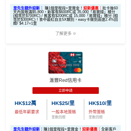
無積分
【🔥限時
簽賬都可以儲會籍！合資格簽賬滿HK$500,000可賺高
及
免費帶多1個同伴入
，除香港機場外其他The Centuri
#每1里賞金 ≈ HK$1，可兌換FPS轉數快回贈！詳情
MrMil
里先生額外迎新：
賺1個里程段+里賞金！
迎新優惠：
批卡後60
可以玩到酒店積分計劃！
加碼🔥】
天內簽賬滿$5,800，新客有$600RC或 35,000「易賞錢」積分
達100馬可孛羅會會籍積分 (以簽賬賺取，以前只能夠
可以玩到酒店積分計劃！
on Lounges位於美國
es.hk/mmcredit
查看更多信用卡詳情及分析...
(相等於$700RC) / 舊客有$200RC或 15,000「易賞錢」積分 (相
Citibank積分
無限期
HK$500 簽
首次簽賬
完成任何金額之首次
等於$300RC)！食中最紅自主5X類別，easy卡做到高達2.4%回
用飛行嚟賺取)
Citibank積分
無限期
全年全家旅遊保險！
贈/ $4.17=1里
簽賬
賬回贈
(8月4日至
訂酒店有得用Citi獨家code：
Expedia 酒店折扣代碼
//
A
食肆、酒店及海外簽賬HK$4 = 1里！勁抵無上限賺里
兌換里數酒店積分免手續費
免費申請2張附屬卡
8月12日期
了解更多
滙豐Visa Sign
goda 酒店折扣代碼
數食飯卡！(2024年6月8日起)
全新信用卡客
現有信用卡客
• 香港瑰麗酒店住宿，餐飲及生日餐飲禮遇
間)
ature卡迎新優
送1張無限次入全球airport VIP lounge既Priority Pass
戶
戶
國泰、香港快運合資格簽賬HK$3＝1里
❎
缺點
• Citi Prestige禮賓部，幫你搞掂餐廳、酒店預訂
惠
俾你，最新Policy仲打以拎嚟帶多1個guest入
*基本「獎賞錢」0.4%+「
最紅自主獎賞
」賞家居 2% **基
• 獨家本地米芝蓮官方美饌禮遇，享高達八折餐飲優惠
96,000 AE
換里數免手續費
累積本地簽賬滿 HK
Amex Platinum Travel Service -
Fine Hotels & Resorts
本「獎賞錢」0.4%+「
最紅自主獎賞
」賞家居 2% + 易賞
• 世界各地指定的高爾夫球場免果嶺費
本地迎新
積分
滙豐Visa Sign
無特別優惠時正常本地簽賬得HK$8 = 1 Avios/Asia Mil
每月簽賬積分自動兌換去AM戶口，免除
信用卡積分換
$8,000（須以港幣結
(FHR)
識玩又夠運嘅住品牌酒店平過官網不但止仲有
$800「獎賞
$200 「獎賞
錢2.4% = 4.8% 或 $2.08/里
獎賞
(相當於 5,333
ature卡基本迎
es
里數
啱晒唔想煩嘅里友
算）
得upgrade套房，免費早餐，Late check out等等benefit
❎
缺點
錢」
錢」
🎁
迎新禮遇
里數)
新*
s
DCC無積分
滙豐Red信用卡
一樣食到渣打信用卡優惠及Mastercard優惠
滙豐easy信用卡迎新
可以轉積分為多個飛行里數或酒店積分計劃，包括Asi
本地簽賬
48,000 AE
年薪要求高，要HK$600,000
立即申請
「現金套現」
❎
缺點
a Miles/ Avios/ KrisFlyer/
Marriott Bonvoy
/
Hilton Hono
6X 積分
上述 HK$8,000 本地
積分
滙豐Easy信用卡申請網址
：
MrMiles.hk/hsbc-visa-applica
分期計劃優惠
年費無得走HK$3,800，不過有里數收返，都夠去一轉
$200 「獎賞
rs Points
等等
HK$12萬
HK$25/里
HK$10/里
簽賬*6X 積分
(第一階段已
(相當於 2,667
免責聲明：里先生努力保持信息準確。
若
任何信息與你到
tion
（≥HK$20,00
不適用
東京或首爾
錢」
網上ebanking繳費無積分
里數)
登記)
AE緊急家居及汽車支援服務
訪之金融機構、
服務供應商或特定產品網站有所出入，
所
最低年薪要求
一般本地簽賬
外幣簽賬
0，12個月或以
CBF/DCC無積分
里先生加碼：
申請完填Form
MrMiles.hk/hsbc-easy-for
里數回贈
里數回贈
有金融產品和服務均以他們作準，
請參閱
相關
金融機構的
上還款期）
酒店Elite會籍，Hilton金卡入住送早餐
🎯 第三階段：額外迎新簽賬獎賞 (累積簽滿 HK$30,0
m
賺1個里程段+
里賞金
❗️（由里先生派出🎯38新會員額
查看更多信用卡詳情及分析...
網站為產品資訊的最更新版本。
本網站產品之比較結果建
里先生額外迎新：
賺1個里程段+里賞金！
迎新優惠：
全新客戶
美心美膳會2-3人星期一至四食有六折