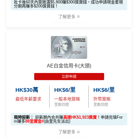
00 - 包括 HK$12,000 本地 + HK$10,000 外幣)
外里賞金#）
基
於
客觀分析，
因此就算獲第三方廣告客戶贊助，我們並
批卡後60天內簽賬滿$5,800賺$300獎賞錢，成功申請現金套現
$1,000「獎賞
$200「獎賞
分期再賺多$200獎賞錢！
睇戲折扣
：
星期五係百老匯、PALACE或AMC睇戲買
不會特別註明。
Disclaimer: At MrMiles, we strive to keep
免責聲明：里先生努力保持信息準確。
若
任何信息與你到
合共高達
錢」 (相等於1
錢」 (相等於2,
#每1里賞金 ≈ HK$1，可兌換FPS轉數快回贈！詳情
MrMil
282,000 A
一送一或其他日子享有8折優惠
our information accurate and up to date. This information
了解更多
訪之金融機構、
服務供應商或特定產品網站有所出入，
所
0,000里)
000里)
累積總簽賬滿 HK$3
es.hk/mmcredit
額外迎新
E積分
may be different than what you see when you visit a finan
有金融產品和服務均以他們作準，
請參閱
相關
金融機構的
AE購物保障：延長一年保障
0,000（包括合資格
獎賞
cial institution, service provider or specific product’s site. F
(相當於 15,66
網站為產品資訊的最更新版本。
本網站產品之比較結果建
本地及海外簽賬）
高達HK$9,000奢華酒店回贈
*持卡人需於發卡後60日內完成累積簽賬滿
HK$8,000
要
🎁
迎新禮遇
7 里數)
or any discrepancy in product information, please refer to t
基
於
客觀分析，
因此就算獲第三方廣告客戶贊助，我們並
滙豐easy卡迎
全新信用卡客
現有信用卡客
求。
不可獲享迎新
：於合資格信用卡批核日起計之過去1
AE白金卡香港足球會HKFC禮遇
he financial institution’s website for the most updated versi
不會特別註明。
Disclaimer: At MrMiles, we strive to keep
新優惠
戶
戶
滙豐 Red Card申請網址
：
MrMiles.hk/hsbc-red-apply
2個月內曾取消任何滙豐個人信用卡基本卡。 迎新條款：
本地簽賬
on. All financial products and services are presented witho
our information accurate and up to date. This information
亞洲50+指定高爾夫球會免費果嶺費
• 首 HK$7,000 享 6X
57,000 AE
滙豐迎新條款
6X + 基本
ut warranty. Additionally, this site may be compensated thr
may be different than what you see when you visit a finan
里先生加碼：
申請完填Form
MrMiles.hk/hsbc-red-for
積分
$600「獎賞
$200 「獎賞
(食盡每季HK$15,00
積分
信和酒店優惠：會送住宿禮券，信和酒店及遠東酒店
❎
優點
AE白金信用卡(大頭)
3X
( HK$1
ough third party advertisers. However, the results of our c
cial institution, service provider or specific product’s site. F
m
賺1個里程段+
里賞金
❗️（由里先生派出🎯38新會員額
• 餘下 HK$5,0
錢」或 35,000
錢」或 15,000
0上限)
集團第二晚免費住宿
(相當於 3,166
滙豐easy卡基
2,000 本地
omparison tools which are not marked as sponsored are a
or any discrepancy in product information, please refer to t
立即申請
外里賞金#）
00 享基本 3X 積分
「易賞錢」積
「易賞錢」積
里數)
積分無限期
本迎新*
簽賬)
lways based on objective analysis first.
he financial institution’s website for the most updated versi
食中
最紅自主
5X類別，Visa Signature做到高達3.6%回
分(相等於$700
分(相等於$300
HK$30萬
HK$6/里
HK$6/里
#每1里賞金 ≈ HK$1，可兌換FPS轉數快回贈！詳情
MrMil
on. All financial products and services are presented witho
飲食優惠全集：
AE美膳會及餐廳優惠合集
/
AE買一送
贈/ $2.78=1里
「獎賞錢」)
「獎賞錢」)
查看更多信用卡詳情及分析...
外幣簽賬 1
額外外幣簽賬 HK$1
107,500 A
es.hk/mmcredit
全新信用卡客戶基本迎新
：
ut warranty. Additionally, this site may be compensated thr
一
最低年薪要求
一般本地簽賬
外幣簽賬
經常有特別Bonus, e.g.
HSBC萬寧
/
HSBC百老匯
或其他
0.75X
0,000*10.75X 積分
(第
E積分
里數回贈
里數回贈
ough third party advertisers. However, the results of our c
「現金套現」
優惠活動更新：
AE信用卡優惠合集
HSBC信用卡優惠
累積合資格簽賬滿HK$5,800 ：
一階段已登
(食盡每季HK$10,000上
(相當於 5,972
omparison tools which are not marked as sponsored are a
分期計劃優惠
限時迎新：
迎新期內合共賺
高達HK$1,923獎賞
！申請完填For
每月結單週期首HK$10,000
網上銀行ebanking繳費
有0.
$200 「獎賞
里數)
記)
限)
基本迎新賺
$300
「獎賞錢」
lways based on objective analysis first.
❎
缺點
m賺多
88里賞金#
(由里先生派出)
（≥HK$20,00
不適用
4%回贈，市面上絕大部份銀行已沒有相關回贈
錢」
啟動新卡後再成功申請「現金套現」分期計劃，獲批
0，12個月或以
查看更多信用卡詳情及分析...
了解更多
⭐️ 手機八達通增值獎賞 + 里先生額外賞 ⭐️
HSBC信用卡優惠
夠多夠密
金額達港幣20,000元或以上，並選擇12個月或以上還
上還款期）