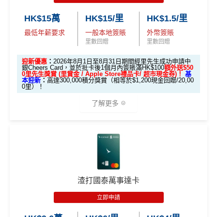
HK$15萬
HK$15/里
HK$1.5/里
最低年薪要求
一般本地簽賬
外幣簽賬
里數回贈
里數回贈
迎新優惠
：
2026年8月1日至8月31日期間經里先生成功申請中
銀Cheers Card，並於批卡後1個月內簽賬滿HK$100
額外送$50
0⾥先⽣獎賞 (⾥賞⾦ / Apple Store禮品卡/ 超市現⾦券)！
基
本迎新
：
高達300,000積分獎賞（相等於$1,200現金回贈/20,00
0里）！
了解更多
中銀Cheers Card迎新
限時加碼迎新：
推廣期：2026年8月1日至8月31日
渣打國泰萬事達卡
全新信用卡客戶經里先生申請中銀Cheers Card，並於
立即申請
批卡後1個月內簽賬滿HK$100，
額外送$500⾥先⽣
獎賞 (⾥賞⾦ / Apple Store禮品卡/ 超市現⾦券)
！