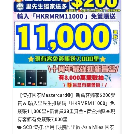
首年免年費而且
AE Explorer一年有8次機場貴賓室
免費
自選主餐牌食品外賣自取低至75折
用（2026年起有條件）
（主卡及附屬卡）
星期五係百老匯、PALACE或AMC
最新已經加埋
Intervals
(小食飲品套餐) 可以去R
睇戲買一送一
oots98 或 Lee Fa Yuen Express到攞份餐
全年盡享 city’super、LOG-ON 及 cookedDeli
97折
優
留意AE Explorer可以用既Lounge唔係
AE Centu
惠
rion Lounge
而係環亞機場貴賓室
積分無限期
每年簽賬達HK$150,000，可獲豁免下年度HK
每曆年首$120,000簽賬$6=1里
$2,200之基本卡會籍年費，亦可繼續使用首2張
附屬卡而無須繳付年費
❎
缺點
AE
積分無限期
，AE積分可兌換至10間航空公司夥伴之
飛行里數（
行政費亦將全免
）：Asia Miles, Avios、E
年費要$2,200，即使有
AE白金卡
都不能免年費
mirates、Finnair及KrisFlyer等里數計劃都有份：18,00
海外簽賬手續費小貴，有2%收費(其他卡做緊1至1.9
【渣打國泰Mastercard®】新舊客獨家$200獎
AE
0運通積分= 1,000里→
AE積分兌換里數
5%)
賞🔥 輸入里先生推廣碼「HKRMRM11000」免
登記
全年積分獎賞
：靈活運用美國運通積分兌換現金券／P
轉換成飛行里數手續費每次$400
簽賬11,000里+新會員38里賞金+盲盒抽獎🔥現
萬高
ay with Points / 憑分繳費、Travel with Points憑分預訂
有客都有免簽賬7,000里！
有
行程（2024年9月30日前：150AE 積分兌換至HK
查看更多信用卡詳情及分析...
SCB 渣打
,
信用卡迎新
,
里數-Asia Miles 國泰
$1）、酒店積分（
Marriott Bonvoy積分
或是
Hilton Hon
+