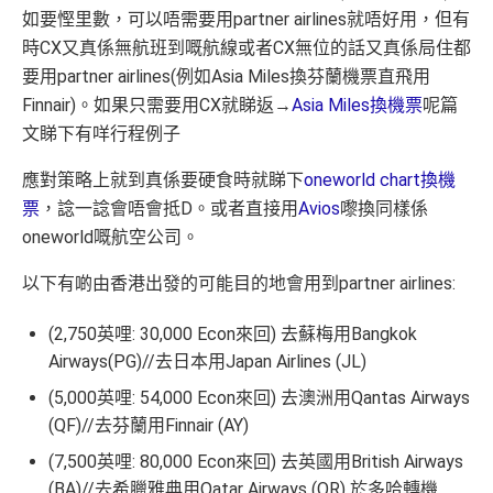
如要慳里數，可以唔需要用partner airlines就唔好用，但有
時CX又真係無航班到嘅航線或者CX無位的話又真係局住都
要用partner airlines(例如Asia Miles換芬蘭機票直飛用
Finnair)。如果只需要用CX就睇返→
Asia Miles換機票
呢篇
文睇下有咩行程例子
應對策略上就到真係要硬食時就睇下
oneworld chart換機
票
，諗一諗會唔會抵D。或者直接用
Avios
嚟換同樣係
oneworld嘅航空公司。
以下有啲由香港出發的可能目的地會用到partner airlines:
(2,750英哩: 30,000 Econ來回) 去蘇梅用Bangkok
Airways(PG)//去日本用Japan Airlines (JL)
(5,000英哩: 54,000 Econ來回) 去澳洲用Qantas Airways
(QF)//去芬蘭用Finnair (AY)
(7,500英哩: 80,000 Econ來回) 去英國用British Airways
(BA)//去希臘雅典用Qatar Airways (QR) 於多哈轉機