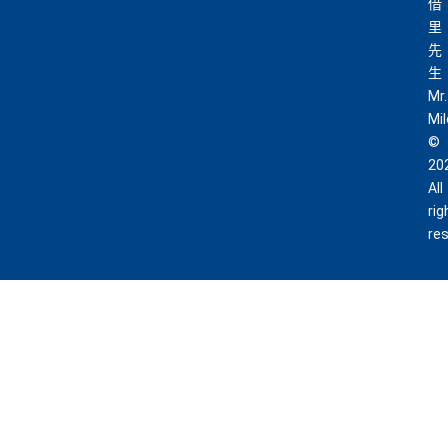
借
里
查看更多信用卡詳情及分析...
先
生
Mr.
Mi
©
20
All
rig
re