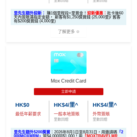
里數回贈
里數回贈
H
22.5萬
30萬分
中銀 Ch
K
+7.5萬分
HKRMRM11000
里先生推廣碼：
複製
里先生額外迎新：
賺1個里程段+里賞金！
迎新優惠：
批卡後60
分 ($90
($1,200
天內簽賬滿指定金額， 新客有$1,250獎賞錢 (25,000里)/ 舊客
eers Vis
$1
($300 / 5,
有$200獎賞錢 (4,000里)
0 / 15,0
/ 20,000
a Infinite
2,0
000里)
✅申請完填
MrMiles.hk/cathay-card-form
賺多
HK$20
00里)
里)
了解更多
00
0獎賞+新會員38
里賞金
@
❗️【由里先生派出】
✅成功批卡後首兩個月內，簽滿指定金額可以賺以下
H
迎新里數：
中銀 Ch
15萬分
22.5萬
*本地交通出行簽賬、本地咖啡店及輕便美食簽賬及網上
K
+7.5萬分
eers Vis
($600 /
分 ($90
娛樂平台簽賬高達2.5%回贈，詳情睇返
HSBC EveryMile
簽HK$5,000：賺高達10,000里數(HK$0.5=1里)
$1
($300 / 5,
a Signat
10,000
0 / 15,0
信用卡
分析
0,0
000里)
簽HK$40,000：賺高達20,000里數(HK$2=1里)
ure
里)
00里)
🎁
迎新禮遇
00
簽HK$110,000：
賺高達40,000里數
(HK$2.75=1
Mox Credit Card
滙豐EveryMile信用卡迎新
里)
立即申請
*額外獎賞適用於持有「私人財富」或「中銀理財」賬戶之全新中銀信用
滙豐 EveryMile信用卡申請網址
：
MrMiles.hk/hsbc-mile-a
基本里數同埋近新里數存入時間有啲唔同，詳情睇返
渣打
卡客戶。
HK$0
HK$4/里^
HK$4/里^
pply
Asia Miles迎新
攻略。
最低年薪要求
一般本地簽賬
外幣簽賬
里先生加碼：
申請完填Form
MrMiles.hk/hsbc-em-for
里數回贈
里數回贈
額外里數將會於信用卡獲發出後5個月內加入指定的國
里先生總結：
如果你是「中銀理財」
m
賺1個里程段+
里賞金
❗️（由里先生派出🎯38新會員額
泰會員賬戶內。
里先生額外$200獎賞
：2026年8月1日至8月31日，用邀請碼
「2
或以上客戶，申請
Cheers Visa Infini
外里賞金#）
000MOXMRM」
簽$4,000回$1,000！用
「MOXTRAVELMR