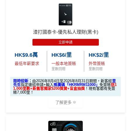
HSBC信用卡優惠
夠多夠密
生額
新
g再申請：
MrMiles.hk/adblock/
)
🎁迎新禮遇
滙豐EveryMile信用卡仲送埋每年
HSBC免費旅遊保險
外獎
項
申請完填Form賺多HK$200獎賞+新會員38
A. 渣打信用卡
全新
客戶迎新
賞
目
免費機場貴賓室
+
機場酒吧Intervals
俾你玩
里賞金@：
MrMiles.hk/cathay-card-for
（要
m
填表
簽夠HK$4,000賺額外
簽夠HK$10,000賺額外
❎
缺點
渣打國泰卡-優先私人理財(黑卡)
H
優惠期：2026年8月1日至2026年8月31日
→
M
HK$200禮品
HK$200禮品
K
立即申請
@每1里賞金 ≈ HK$1，可兌換FPS轉數快回贈！詳情
Mr
✅經里先生指定連結+輸入里先生推廣碼「HKRMRM1
rMil
$5
無得開附屬卡
Miles.hk/mmcredit
1000」
申請渣打國泰Mastercard：
MrMiles.hk/cathay-
首3個月內
用基本卡或附屬卡為手機八達通包括
es.h
0
HK$9.6萬
HK$6/里
HK$2/里
✅
優點
card-apply
，成功批卡後，新客免簽賬先送
11,000里數
iPhone、Apple Watch或Android手機，單次增
k/m
簽
最低年薪要求
一般本地簽賬
外幣簽賬
❗️
查看更多信用卡詳情及分析...
值淨HK$600
ox-f
賬
里數回贈
里數回贈
or
首年免年費
回
HKRMRM11000
里先生推廣碼：
複製
m
）
限時迎新
：
由2026年8月4日至2026年8月31日期間，新客經
里
贈
簽賬都可以儲會籍！合資格簽賬滿HK$500,000可賺高
先生
指定連結申請+輸入
推廣碼「HKRMRM11000」
免簽賬
送1
1,000里數+新舊客獨家$200獎賞+盲盒抽獎
！現有客都有免簽
達100馬可孛羅會會籍積分 (以簽賬賺取，以前只能夠
賬7,000里！
✅申請完填
MrMiles.hk/cathay-card-form
賺多
HK$20
開戶首7日內存入HK
14
用飛行嚟賺取)
3.
首7日內存入HK$100,0
0獎賞+新會員38
里賞金
@
❗️【由里先生派出】
$100,000 (放60日) 及
了解更多
4
額外
00 (放60日)，送額外1
食肆、酒店及海外簽賬HK$4 = 1里！勁抵無上限賺里
成功獲批信用卡，再
✅成功批卡後首兩個月內，簽滿指定金額可以賺以下
萬
存款
1,000 「亞洲萬里通」
數食飯卡！
首6個月內
累積簽賬滿HK$6萬有
66萬積分
於
第
送額外 HK$1,000現金
迎新里數：
積
獎賞
里數（由Mox派出）
15至17個月
期間，進行一次任何金額的合資格
🎁迎新禮遇
（由Mox派出）
國泰、香港快運合資格簽賬HK$3＝1里
分
簽HK$5,000：賺高達10,000里數(HK$0.5=1里)
簽賬再有額外
66萬積分
本地簽賬2X積分，簽賬