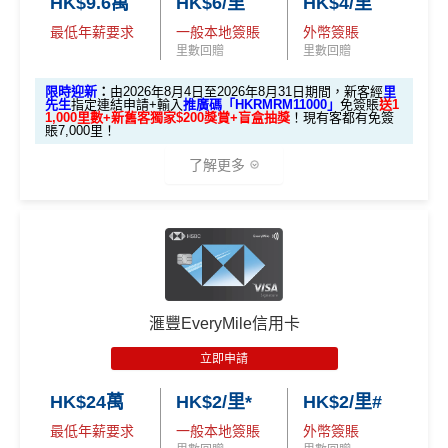
HK$9.6萬
HK$6/里
HK$4/里
立即申請！
→
MrMiles.hk/boc-cheers-apply
最低年薪要求
一般本地簽賬
外幣簽賬
里數回贈
里數回贈
📝迎新表格：
MrMiles.hk/boc-cheers-form/
申請後記得盡快填form先有額外獎賞㗎！
限時迎新
：
由2026年8月4日至2026年8月31日期間，新客經
里
先生
指定連結申請+輸入
推廣碼「HKRMRM11000」
免簽賬
送1
1,000里數+新舊客獨家$200獎賞+盲盒抽獎
！現有客都有免簽
賬7,000里！
基本迎新：
了解更多
推廣期：即日起至2026年12月31日
新客戶於發卡月及其後
首兩個曆月內
累積簽賬滿指定
金額，可享以下迎新獎賞：
🎁迎新禮遇
A. 渣打信用卡
全新
客戶迎新
累
積
「中銀理
滙豐EveryMile信用卡
總獎賞
優惠期：2026年8月4日至2026年8月31日
合資格信
簽
基本迎
財」客戶
(最高可
立即申請
用卡
賬
新獎賞
額外獎賞
✅經里先生指定連結+輸入里先生推廣碼「HKRMRM1
享)
要
*
1000」
申請渣打國泰Mastercard：
MrMiles.hk/cathay-
HK$24萬
HK$2/里*
HK$2/里#
求
card-apply
，成功批卡後，新客免簽賬先送
11,000里數
最低年薪要求
一般本地簽賬
外幣簽賬
❗️