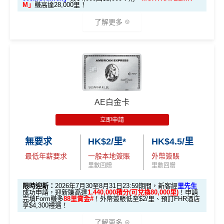
國泰新會員登記：
MrMiles.hk/new-am
（做咗會員先申
M」
賺高達28,000里！
te
並簽滿 HK$12,000，最高可以拎到
請到渣打國泰卡）
#每1里賞金 ≈ HK$1，可兌換FPS轉數快回贈！詳情
MrMil
20,000里
，夠換一套來回首爾經濟艙
了解更多
es.hk/mmcredit
機票！即使是
Visa Signature
版本，
B. 渣打信用卡
現有
客戶：
簽 HK$10,000 拎
15,000里，
亦是非常
🎁開戶迎新
現有客
吸引的入里成本。
渣打信用卡現有客戶**一定要
經里先生指定連結+輸入
全新客
全新客
滙豐EveryMile卡
戶簽
2026 Mox 里先生獨家優惠懶人包 (邀請碼二
里先生推廣碼「HKRMRM11000」
申請渣打國泰Mast
戶簽$2.
戶簽$8,
迎新優惠
$8,000
ercard：
MrMiles.hk/cathay-card-apply
揀一)
5萬*
000*
中銀Cheers Card優點
*
AE白金卡
✅免簽賬迎新：
開卡
加碼
送7,000里數！
✅申請完填
MrMiles.hk/cathay-card-form
賺多
HK$20
立即申請
HSBC EveryMile
$1,250
$800 R
$200 R
餐飲/外幣/寵物生活簽賬有
高達10倍積分獎賞
，相等於
優惠
選項 1：現兜兜賺現金
0獎賞+新會員38
里賞金
@
❗️【由里先生派出】
選項 2：里數達人必選
卡基本迎新
RC
C
C
$1.5/里
或
4%現金回贈
！
選項
回贈
無要求
HK$2/里*
HK$4.5/里
C. 《超級10周年限定版》盲盒：
Private I PETS享全年8折優惠；購買指定寵物保險享7
最低年薪要求
一般本地簽賬
外幣簽賬
「現金套現」 分
里先
5折優惠
里數回贈
里數回贈
期計劃優惠 （≥H
$200 R
$200 R
🎁不論全新信用卡客戶*定現有信用卡客戶**推廣期內成功
生邀
不適用
M
豁免兌換里數手續費
！
K$20,000，12個
C
C
申請渣打國泰Mastercard後，即可自動參加盲盒抽獎，並
限時迎新：
2026年7月30至8月31日23:59期間，新客經
里先生
2
O
請碼
成功申請，迎新賺高達
1,440,000積分(可兌換80,000里)
！申請
月或以上還款期）
每季
簽賬滿$15,000
後可以
免費享環亞機場貴賓室服務
0
X
於10月11日或之前獲批卡更保證100%有獎！盲盒獎賞超
完填Form賺多
88里賞金#
！外幣簽賬低至$2/里、預訂FHR酒店
（2
享$4,300禮遇！
0
T
2 次
，次數仲可以同同行親友share！教學：
中銀Chee
豐富，有過萬份獎品、 合共3,000萬里數等你抽：
026
0
R
高達$1,
高達$1,
高達$2
rs Card 機場貴賓室
了解更多
年8