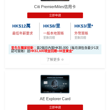
核的信用卡或簽賬卡（不包括美國運通白金卡/半島白金
✅免簽賬迎新：
開卡
加碼
送7,000里數！
優惠期：
2026年7月1日至9月30日
1里)
介面體驗 (UX)
：App 介面極度流暢，即時顯示回贈，比起
Citi PremierMiles信用卡
卡）之基本卡會員。
✅申請完填
MrMiles.hk/cathay-card-form
賺多
HK$20
立即申請:
MrMiles.hk/citi-apply
傳統銀行 App 好用得多。詳情可參考
Mox 活期存款利息
立即申請
基本里數同埋近新里數存入時間有啲唔同，詳情睇返
渣打
0獎賞+新會員38
里賞金
@
❗️【由里先生派出】
攻略
。
申請完填Form賺多88里賞金*
MrMiles.hk/citi-pre
Asia Miles迎新
攻略。
A
HK$12萬
HK$8/里
HK$3/里*
stige-form
C. 《超級10周年限定版》盲盒：
E
查看更多信用卡詳情及分析...
額外里數將會於信用卡獲發出後5個月內加入指定的國
最低年薪要求
一般本地簽賬
外幣簽賬
不論新舊客！如果你申請時持有或成功申請Citigold / C
白
🎁不論全新信用卡客戶*定現有信用卡客戶**推廣期內成功
泰會員賬戶內。
里數回贈
里數回贈
itigold Private Client 戶口+交首年年費HK$3,800，先賺
金
申請渣打國泰Mastercard後，即可自動參加盲盒抽獎，並
國泰新會員登記：
MrMiles.hk/new-am
（做咗會員先申
60,000里數 (相等於720,000積分)
，換到
雙人日本來回
卡
現有客戶迎新優惠詳情
里先生獨家迎新：
首2個月內簽HK$5,000（每月須包含最少1次
於10月11日或之前獲批卡更保證100%有獎！盲盒獎賞超
認可簽賬）送
HK$1,600現金回贈+88里賞金*
請到渣打國泰卡）
經濟艙機票
！
另外，
發卡後首2個月內累積認可簽賬
迎
豐富，有過萬份獎品、 合共3,000萬里數等你抽：
滿HK$5,000或以上（每月須包含最少1次認可簽
新
了解更多
B. 渣打信用卡
現有
客戶：
項
賬），可以賺
高達H
K$1,600
現金回贈
！
✈️ 1,000,000里數大獎 (夠換4張歐洲商務艙 及 4張日本
目
商務艙來回機票^^)；
🎁
迎新禮遇
渣打信用卡現有客戶**一定要
經里先生指定連結+輸入
🍎 超過HK$200萬Apple Gift Card (面值 HK$10,000/ H
條件
里數獎賞
里先生推廣碼「HKRMRM11000」
申請渣打國泰Mast
H
K$5,000/ HK$2,000)；
ercard：
MrMiles.hk/cathay-card-apply
K
優惠期：2026年7月1日至9月30日
30,000里數
🧳 國泰 x Samsonite 20吋限量版行李箱；
$5
✅免簽賬迎新：
開卡
加碼
送7,000里數！
首3個月內
用基本卡或附屬卡為手機八達通包括
批卡限期：2026年10月31日
AE Explorer Card
不論新舊客，成功申請及交首年年費
(相等於360,0
0
🍽️ LUBUDS 3個月會籍及價值HK$1,000現金券；
iPhone、Apple Watch或Android手機，單次增
✅申請完填
MrMiles.hk/cathay-card-form
賺多
HK$20
00積分)
立即申請:
MrMiles.hk/citi-pm-apply
簽
立即申請
💰 不同里數獎賞，
保證最少帶走2,000里
！
值淨HK$600
0獎賞+新會員38
里賞金
@
❗️【由里先生派出】