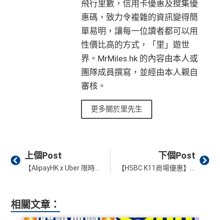
飛行里數，信用卡優惠及搜集優
8 里賞金#
#每1里賞金 ≈ HK$1，可兌換FPS轉數快回贈！詳情
MrMi
滙豐新舊客戶都可以食迎新
直接
轉換「獎賞錢」至里數戶口
免手續費
惠碼，致力令複雜的資訊變得簡
les.hk/mmcredit
開卡門檻唔算高，年薪要求HK$15萬（即月薪HK$12,5
單易明，讓每一位讀者都可以用
❎
缺點
✅
優點
00）就申請到
性價比高的方式，「里」遊世
整個迎新期合共可賺
高達32,805里數+HK$550簽賬回
網上繳費都有回贈
贈+88里賞金#
！
界。MrMiles.hk 的內容由本人或
獎賞錢有效期於簽賬後最多2年，最少1年(按簽賬年度
飲食優惠全集：
AE美膳會及餐廳優惠合集
於百佳、屈臣氏及豐澤簽賬可享高達6倍
「易賞錢」積
團隊成員撰寫，並經由本人親自
條款寫合資格迎新簽賬積分將於簽賬後
8個星期內
存
計算)
優惠活動更新：
AE信用卡優惠合集
分
，會員折扣日有高達92折優惠
入，但實測過係簽賬後3日內就入到！超快手趕住要里數
審核。
（主卡及附屬卡）
Cafe Deco Group指定餐廳惠顧晚膳
的話用AE Explorer就啱晒！
查看更多信用卡詳情及分析...
❎
缺點
堂食自主餐牌食品﹐星期一至四：2-3人有6折，4-12
更多關於里先生
首年免年費，其後每年HK$2,200(收咗打去要求免，有
人有75折 / 星期五至日：2-12人有75折
得傾的)
得首兩年年費豁免
（主卡）
美心指定中西食府惠顧晚膳堂食自主餐牌食
AE啲卡勝在食
信用卡迎新
基本上你簽到嘅賬就當合資
品﹐星期一至四：2-3人有6折，4-12人有75折 / 星期五
八達通自動增值得0.4%回贈
Prev
Ne
格簽賬，無再細分
信用卡交保險
/醫療/
廣告費
/交租果啲
上個Post
下個Post
至日：2-12人有75折
增值電子錢包（
Payme
、
八達通
、
Wechat Pay
及
Alip
唔計，所以可以放心簽。
【AlipayHK x Uber 限時優惠】搭Uber用AlipayHK付款同時賺額外A. Point，仲可以用半價買Uber優惠券！
【HSBC K11商場優惠】滙豐「獎賞錢」兌換K Dollar享額外10% K Dollar！仲有機會獲$4,000 Rosewood禮品卡！
（主卡及附屬卡）
惠顧聘珍樓、名都酒樓及名都﹐
晚
ay
）唔計迎新合資格簽賬
#每1里賞金 ≈ HK$1，可兌換FPS轉數快回贈！詳情
MrMil
膳堂食自選主餐牌食品及飲品有7折
AE Explorer Card
優點
es.hk/mmcredit
（主卡及附屬卡）
Mira Dining 旗下指定餐廳國金軒 (if
相關文章：
c)、 翠亨邨，
晚膳堂食自選主餐牌食品及飲品7折
，及
查看更多信用卡詳情及分析...