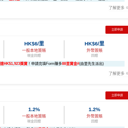
了解更多
 6X 積分」優惠（每季上限 H
s://shorturl.at/Khrl8
2️⃣
先生優惠
(為下階段疊加倍數積分作準備)
立即申請
5X 積分
」優惠（每季上限
K$9,500，無得傾必需俾，留意
新客
及
現有
AE信用卡
之客戶迎新
HK$6/里
HK$6/里
000 AE積分
(可換80,000里) +88里賞金#(由里先生派出)
迎新資格：
ps://shorturl.at/YNQXl
一般本地簽賬
外幣簽賬
消
任何由美國運通香港批核的信用卡或簽賬卡之基本卡會員。
現金回贈
回贈
達HK$1,923獎賞
！申請完填Form賺多
88里賞金#
(由里先生派出)
000 本地簽賬)
了解更多
簽賬
HK$500 簽賬回贈
立即申請
96,000 AE積分
3:59前申請)：
8,000（須以港幣結算）
iPhone、Apple Watch或Android手機，單次增值淨HK$6
(相當於 5,333 里數)
1.2%
1.2%
一般本地簽賬
外幣簽賬
48,000 AE積分
現金回贈
回贈
賬回贈
地簽賬*6X 積分
積分
於
第15至17個月
期間，進行一次任何金額的合資格簽賬再有