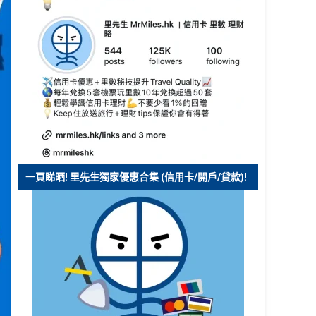
一頁睇晒! 里先生獨家優惠合集 (信用卡/開戶/貸款)!