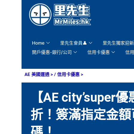
Skip
to
content
Home
里先生會員👤
里先生獨家迎新
開戶優惠-銀行/公司
信用卡優惠
信
AE 美國運通
> /
信用卡優惠
>
【AE city’su
折！簽滿指定金額
碼！