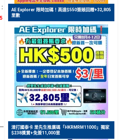
享：
AE Explorer 限時加碼！高達$550簽賬回贈+32,805
里數
5
一
渣打國泰卡 里先生推廣碼「HKRMRM11000」獨家
$238獎賞+免簽11,000里