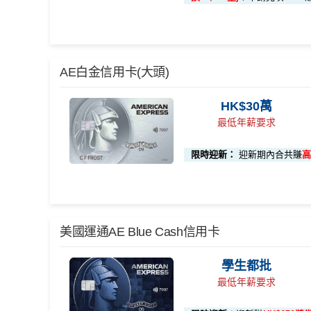
1️⃣ 啟動「本地簽賬
K$15,000）
📍
登記優惠 1：
http
🎁
迎新禮遇 AE白金卡里
AE白金信用卡(大頭)
登記特別推廣
啟動「
外幣簽賬 10.7
優惠期：
2026年7月30日至8月31日23:59期間
，年費H
HK$10,000）
HK$30萬
有唔同
全新美國運通基本卡會員*
：迎新高達
1,440,
📍
登記優惠 2：
htt
最低年薪要求
現時或於申請日期起計過去 12 個月內
未曾持有或取
限時迎新：
迎新期內合共賺
高
🎯 第二階段：本地迎新簽賬獎賞 (累積簽滿 HK$8,
AE白金
卡迎新
各迎新優惠詳情
【🔥限時加碼🔥】首次簽
完成任何金額之首次
項目
賬
(8月4日至8月12日期間)
🎁
迎新禮遇
美國運通AE Blue Cash信用卡
HK$50
AE白金信用卡迎新(只適用於2026年8月1日至8月31日2
本地迎新獎賞
累積本地簽賬滿 HK$
首3個月內
用基本卡或附屬卡為手機八達通包括
簽賬回
學生都批
00
贈
首3個月內成功簽賬一次: 享
HK$300簽賬回贈
最低年薪要求
本地簽賬 6X 積分
(第一階
首3個月內成功簽賬滿HK$10,000: 享
HK$700簽
上述 HK$8,000 本
144萬積
首6個月內
累積簽賬滿HK$6萬有
66萬