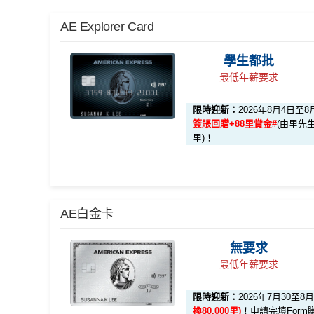
AE Explorer Card
學生都批
最低年薪要求
限時迎新：
2026年8月4日至8
簽賬回贈+88里賞金#
(由里先生
里)！
🎁迎新禮遇
AE白金卡
無要求
迎新項目
條件 (於首3個月內
最低年薪要求
限時迎新：
2026年7月30至8
🎯 第一階段：開卡必做 (登記特別優惠)
換80,000里)
！申請完填Form