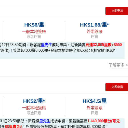
立即申請
HK$6/里
HK$1.68/里*
一般本地簽賬
外幣簽賬
現金回贈
回贈
月12日23:59期間，新客經
里先生
成功申請，迎新獎賞
高達32,805里數+$550
派出)！簽滿$8,000賺8,000里+登記本地簽賬全年6X積分(相當於HK$3/
了解更多
立即申請
HK$2/里*
HK$4.5/里
做)
回贈 / 獎賞
一般本地簽賬
外幣簽賬
現金回贈
回贈
月31日23:59期間，新客經
里先生
成功申請，迎新賺高達
1,440,000積分(可兌
賺多
88里賞金#
！外幣簽賬低至$2/里、預訂FHR酒店享$4,300禮遇！