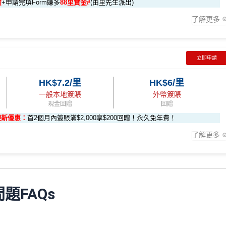
(相當於 2,667 里數)
賞
+申請完填Form賺多
88里賞金#
(由里先生派出)
，可賺取
高達240,000積分
，（以
Amex Travel換機票酒店(ATO)
或
$60,000再有額外
12萬積分
申請連結
：
MrMiles.hk/ae-charge-
了解更多
換HK$923，換酒店分/里數或禮品價值會更高！）如果有大額簽賬如醫院或保
- 包括 HK$12,000 本地 + HK$10,000 外幣)
0,000（包括合資格本地及海
88里賞金#❗️（由里先生派出🎯38新會員+成功批卡50額外里賞
#
❗️
（由里先生派出🎯38新會員+成功批卡50額外里賞金）
282,000 AE積分
立即申請
(相當於 15,667 里數)
#
贈
HK$7.2/里
HK$6/里
6X 積分
57,000 AE積分
rMiles.hk/mmcredit
(食盡每季HK$15,000上限)
積分(=80,000里數) + HK$50簽賬回贈
，
獎賞由AE直接存入。
一般本地簽賬
外幣簽賬
賺到：
享基本 3X 積分
(相當於 3,166 里數)
現金回贈
回贈
卡會員**
：迎新高達
76萬AE
積分
(可換42,222里)+88里賞金#(由里
贈
12 個月內
曾持有或取消
任何由美國運通香港批核的信用卡或簽賬
迎新優惠：
首2個月內簽賬滿$2,000享$200回贈！永久免年費！
000*10.75X 積分
107,500 AE積分
(食盡每季
員。
滿HK$300賺
HK$100簽賬回贈
了解更多
(相當於 5,972 里數)
餐廳惠顧晚膳堂食自主餐牌食品﹐星期一至四：2-3人有6折，4-12人有75折
#
❗️（由里先生派出🎯38新會員+成功批卡50額外里賞金）
通 (iPhone / Apple
1里賞金 ≈ HK$1，可兌換FPS轉數快回贈！詳情
MrMiles.hk/mmcr
問題FAQs
HK$50 簽賬回贈
﹐星期一至四：2-3人有6折，4-12人有75折 / 星期五至日：2
) 單次增值滿 HK$600
內做)
回贈
Phone、Apple Watch或Android手機，單次增值淨HK$6
﹐
晚膳堂食自選主餐牌食品及飲品有7折
les.hk/exp-form
(含 38 新