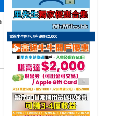
話
富途牛牛開戶現兜兜賺$2,000
香