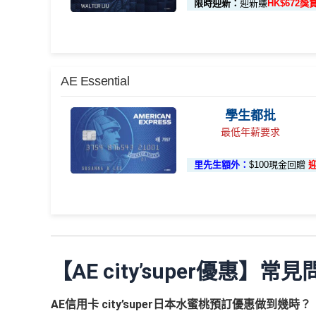
段已登記)
限時迎新：
迎新賺
HK$672獎
基本卡批核後首3個月內每HK$1=5美國運通積分
分簽賬
額外
66萬積分
本地簽賬2X積分，簽賬HK
以Pay with points max每260＝$1^可
🎯 第三階段：額外迎新簽賬獎賞 (累積簽滿 HK$30,000 
迎新
application
險，用呢個offer都抵！
🎁
迎新禮遇
88里賞
申請完填Form
MrMiles.hk/ap-form
累積總簽賬滿 HK$3
賺多
申請完填Form
MrMiles.hk/pc-form
賺
多
88里賞金
額外迎新獎賞
AE Essential
金#
金）
外簽賬）
加總以上，迎新合共高達
HK$1,923
獎賞+
88里賞金
®
AE Blue Cash
信用卡迎新賺回
學生都批
本地簽賬 6X + 基本 3X
• 首 HK$7,000 享 
#每1里賞金 ≈ HK$1，可兌換FPS轉數快回贈！詳情
M
(
以上迎新連同基本積分合共有
高達1,440,000 AE
最低年薪要求
由2026年8月1日至8月31日期間，迎新簽HK$6,000
• 餘下 HK$5,000 
✅
優點
HK$12,000 本地簽賬)
同埋
88里賞金#
(由里先生派出)。
現有美國運通基本
首2個月內累積簽賬滿HK$6,000賺
HK$500簽賬回
先生派出)
迎新資格：現時持有或於申請日期起計過去 
里先生額外：
$100現金回贈
外幣簽賬 10.75X
額外外幣簽賬 HK$10,
(第一階段
卡（不包括美國運通白金卡/半島白金卡）之基本卡會
飲食優惠全集：
AE美膳會及餐廳優惠合集
首3個月成功增值iPhone 或 Apple watch內八達通
已登記)
HK$10,000上限)
優惠活動更新：
AE信用卡優惠合集
基本簽賬1.2%：
HK$72簽賬回贈
⭐️ 手機八達通增值獎賞 + 里先生額外賞 ⭐️
AE白金
（主卡及附屬卡）
Cafe Deco Group指定
申請完填Form
MrMiles.hk/bc-form
賺多
88里賞金
AE Essential信用卡迎新
卡迎新
現有客戶迎新優惠詳情
/ 星期五至日：2-12人有75折
用基本卡或附屬卡為手機八達
加總以上，
合共賺HK$672簽賬回贈+88里賞金#
#每
項目
【AE city’super優惠】常見
八達通增值回贈
（主卡）
美心指定中西食府惠顧晚膳堂食自主餐牌食品
Watch / Android
edit
-12人有75折
✅
優點
HK$50
迎新項目
條件(於首2個月
AE信用卡 city’super日本水蜜桃預訂優惠做到幾時？
首3個月內
用基本卡或附屬卡為手機八達通包括i
（主卡及附屬卡）
惠顧聘珍樓、名都酒樓及名都
申請完填 Form
MrMi
簽賬回