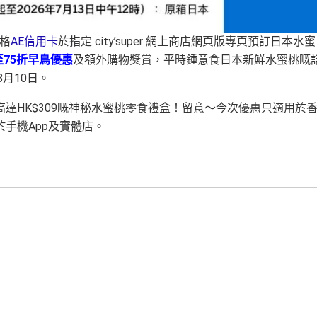
格
AE信用卡
於指定 city’super 網上商店網頁版專頁預訂日本水蜜
至75折早鳥優惠
及額外購物獎賞
，平時鍾意食日本新鮮水蜜桃嘅
8月10日
。
達HK$309嘅神秘水蜜桃零食禮盒
！留意～今次優惠只適用於
手機App及實體店
。