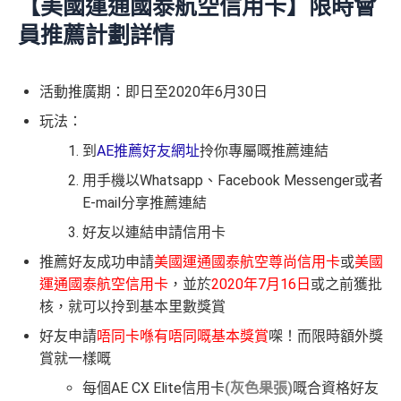
【美國運通國泰航空信用卡】限時會
員推薦計劃詳情
活動推廣期：即日至2020年6月30日
玩法：
到
AE推薦好友網址
拎你專屬嘅推薦連結
用手機以Whatsapp、Facebook Messenger或者
E-mail分享推薦連結
好友以連結申請信用卡
推薦好友成功申請
美國運通國泰航空尊尚信用卡
或
美國
運通國泰航空信用卡
，並於
2020年7月16日
或之前獲批
核，就可以拎到基本里數獎賞
好友申請
唔同卡喺有唔同嘅基本獎賞
㗎！而限時額外獎
賞就一樣嘅
每個AE CX Elite信用卡
(
灰色果張)
嘅合資格好友