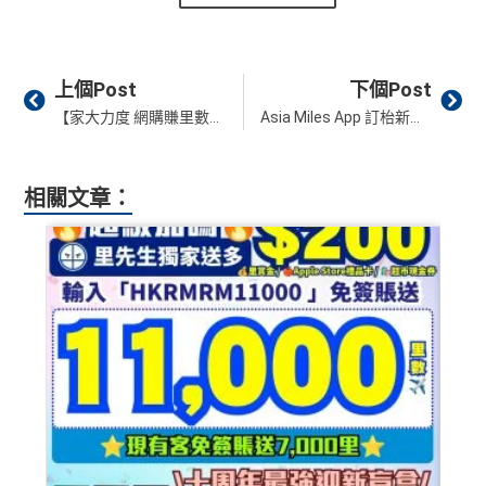
Prev
Ne
上個Post
下個Post
【家大力度 網購賺里數】經Asia Miles網購平台消費賺額外1,000里數 限時一簽三賺！
Asia Miles App 訂枱新功能 搵餐廳 book枱 掃QR code 食飯賺里數一App搞掂！
相關文章：