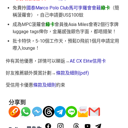
免費拎
國泰Marco Polo Club馬可孛羅會會藉
綠卡
（簡
稱菠蘿會），自己申請要US$100蚊
成為MPC菠蘿會
綠卡
會員後Asia Miles會寄2個行李牌
luggage tags俾你，金屬感強
銀色
字面，都唔錯架！
批卡特快，5-10個工作天，預鬆D飛前1個月申請定用
嚟入lounge！
仲有其他優惠，詳情可以睇返→
AE CX Elite信用卡
好友推薦額外獎賞計劃→
條款及細則(pdf)
受信用卡優惠
條款及細則
約束
分享到