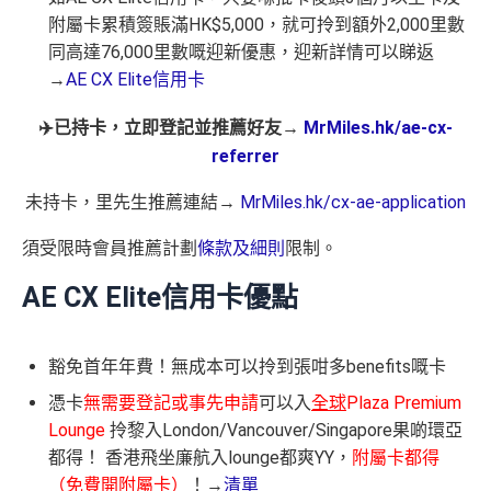
附屬卡累積簽賬滿HK$5,000，就可拎到額外2,000里數
同高達76,000里數嘅迎新優惠，迎新詳情可以睇返
→
AE CX Elite信用卡
✈️已持卡，立即登記並推薦好友→
MrMiles.hk/ae-cx-
referrer
未持卡，里先生推薦連結→
MrMiles.hk/cx-ae-application
須受限時會員推薦計劃
條款及細則
限制。
AE CX Elite信用卡優點
豁免首年年費！無成本可以拎到張咁多benefits嘅卡
憑卡
無需要登記或事先申請
可以入
全球
Plaza Premium
Lounge
拎黎入London/Vancouver/Singapore果啲環亞
都得！ 香港飛坐廉航入lounge都爽YY，
附屬卡都得
（免費開附屬卡）
！→
清單