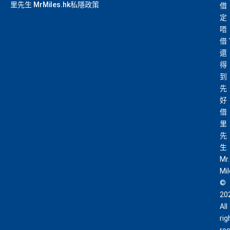
里先生 MrMiles.hk私隱政策
借
定
唔
借
還
得
到
先
好
借
里
先
生
Mr.
Mi
©
20
All
rig