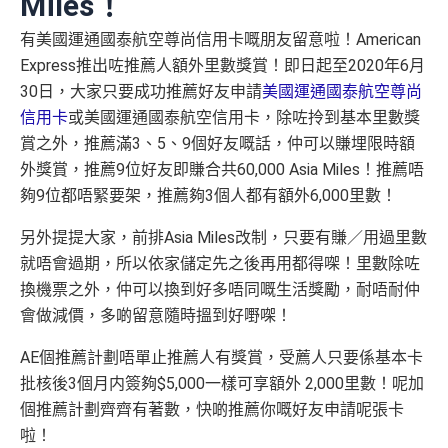
Miles！
有美國運通國泰航空尊尚信用卡嘅朋友留意啦！American
Express推出咗推薦人額外里數獎賞！即日起至2020年6月
30日，大家只要成功推薦好友申請
美國運通國泰航空尊尚
信用卡
或美國運通國泰航空信用卡，除咗拎到基本里數獎
賞之外，推薦滿3、5、9個好友嘅話，仲可以賺埋限時額
外獎賞，推薦9位好友即賺合共60,000 Asia Miles！推薦唔
夠9位都唔緊要架，推薦夠3個人都有額外6,000里數！
另外提提大家，前排Asia Miles改制，只要有賺／用過里數
就唔會過期，所以依家儲定先之後再用都得㗎！里數除咗
換機票之外，仲可以換到好多唔同嘅生活獎勵，耐唔耐仲
會做減價，多啲留意隨時搵到好嘢㗎！
AE個推薦計劃唔單止推薦人有獎賞，受薦人只要係基本卡
批核後3個月内簽夠$5,000一樣可享額外 2,000里數！呢加
個推薦計劃齊齊有著數，快啲推薦你嘅好友申請呢張卡
啦！