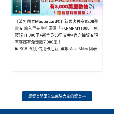
【渣打國泰Mastercard®】新舊客獨家$200獎
AE
賞🔥 輸入里先生推廣碼「HKRMRM11000」免
登記
簽賬11,000里+新會員38里賞金+盲盒抽獎🔥現
萬高
有客都有免簽賬7,000里！
有
SCB 渣打
,
信用卡迎新
,
里數-Asia Miles 國泰
+
想留言問里先生或睇大家的留言>>