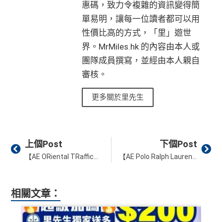
惠碼，致力令複雜的資訊變得簡
單易明，讓每一位讀者都可以用
性價比高的方式，「里」遊世
界。MrMiles.hk 的內容由本人或
團隊成員撰寫，並經由本人親自
審核。
更多關於里先生
Prev
Ne
上個Post
下個Post
【AE ORiental TRaffic消費回贈】於門市累積簽賬淨值每滿HK$800，可享HK$100簽賬回贈❗️先登記 後消費❗️
【AE Polo Ralph Lauren消費回贈】於參與門市累積簽賬淨值每滿HK$5,000，可享HK$400簽賬回贈❗️先登記 後消費❗️
相關文章：