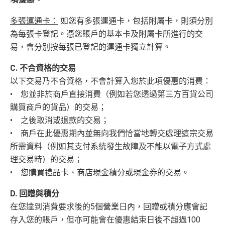
平日簽賬HK$9=1里，儲里數嚟講唔算吸引
多張運通卡：
如您有多張運通卡，包括附屬卡，則須分別
轉換成飛行里數手續費每次HK$400
為每張卡登記。憑您賬戶的基本卡及附屬卡所進行的交
易，會分別按每張已登記的運通卡獨立計算。
查看更多信用卡詳情及分析...
C. 不合資格的交易
以下交易乃不合資格，不會計算入您於此項優惠的消費：
• 您並非於商戶直接消費（例如若您透過第三方百貨公司
購買商戶的貨品）的交易；
• 之後取消或退款的交易；
• 商戶在此優惠期內並無向我們恰當地轉交處理這宗交易
所需資料（例如其支付系統發生故障及不能以電子方式處
理交易時）的交易；
• 您購買禮品卡、商店現金積分或現金券的交易。
D. 回贈與積分
在您達到消費要求後的5個營業日內，回贈或積分應會記
存入您的賬戶，但亦可能會在優惠結束日後不超過100