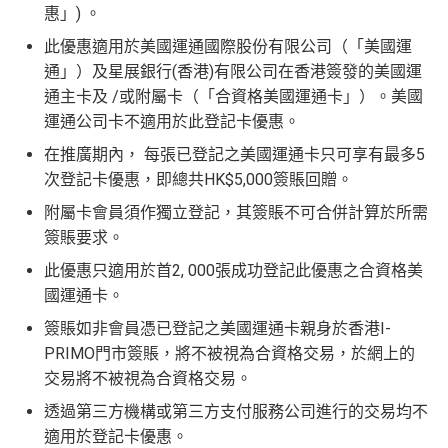
惠」) 。
得傾的)
76
年費：
永久免年費
此優惠適用於美國運通國際股份有限公司（「美國運
萬
AE啲卡勝在食
信用卡迎新
基本上你簽到嘅賬就當合資
亦可繼續使用首2張附屬卡而無須繳付年費
通」）及星展銀行(香港)有限公司在香港簽發的美國運
積
首6個月內
累積簽賬滿HK$6萬有
32萬積分
於
第
格簽賬，無再細分
信用卡交保險
/醫療/
廣告費
/交租果啲
通主卡及 /或附屬卡（「合資格美國運通卡」）。美國
分
15至17個月
期間，進行一次任何金額的合資格
唔計，所以可以放心簽。
AE Essential特點
運通公司卡不適用於此登記卡優惠。
簽
簽賬再有額外
32萬積分
本地簽賬2X積分，簽賬
#每1里賞金 ≈ HK$1，可兌換FPS轉數快回贈！詳情
MrMil
賬
HK$60,000再有額外
12萬積分
申請連結
：
MrMil
在推廣期內， 每張已登記之美國運通卡只可享有最多5
Amex唯一一張永久免年費
AE Explorer Card
優點
迎
es.hk/ae-charge-apply/
es.hk/mmcredit
次登記卡優惠，即總共HK$5,000簽賬回贈。
新
如用開
AE白金卡
第二年要收年費時可以選擇取消卡停
附屬卡會員須作獨立登記，其簽賬不可合併計算於所需
首年免年費而且
AE Explorer一年有8次機場貴賓室
免費
一停先，過一過冷河，啲
AE積分
可以轉咗去呢個AE E
簽賬要求。
用（2026年起有條件）
ssential到先唔需要急住燒晒啲分
此優惠只適用於首2, 000張成功登記此優惠之合資格美
88
最新已經加埋
Intervals
(小食飲品套餐) 可以去R
低級別信用卡都仲可以換到飛行里數，雖然要手續費
里
申請完填Form
MrMiles.hk/ap-form
賺多88里賞
國運通卡。
oots98 或 Lee Fa Yuen Express到攞份餐
但有得換里數都算係咁
賞
金#❗️（由里先生派出🎯38新會員+成功批卡50額
簽賬如非會員憑已登記之美國運通卡親身於香港I-
留意AE Explorer可以用既Lounge唔係
AE Centu
電影禮遇 ：專享香港百老匯院線4DX、3D、2D及 IMA
金
外里賞金）
PRIMO門市簽賬，將不被視為合資格交易，於網上的
rion Lounge
而係環亞機場貴賓室
X 電影正價戲票9折優惠
#
交易將不被視為合資格交易。
每年簽賬達HK$150,000，可獲豁免下年度HK
透過第三方機構或第三方支付服務公司進行的交易均不
查看更多信用卡詳情及分析...
$2,200之基本卡會籍年費，亦可繼續使用首2張
以上加總，迎新有
76
0,000 AE積分(相等於42,222里數)+H
適用於登記卡優惠。
附屬卡而無須繳付年費