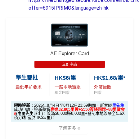
https://merchantgeo.secure.force.com/enroll/En
offer=6915IPRIMO&language=zh-hk
AE Explorer Card
立即申請
學生都批
HK$6/里
HK$1.68/里*
最低年薪要求
一般本地簽賬
外幣簽賬
現金回贈
回贈
限時迎新：
2026年8月4日至8月12日23:59期間，新客經
里先生
成功申請，迎新獎賞
高達32,805里數+$550簽賬回贈+88里賞金
#
(由里先生派出)！簽滿$8,000賺8,000里+登記本地簽賬全年6X
積分(相當於HK$3/里)！
了解更多