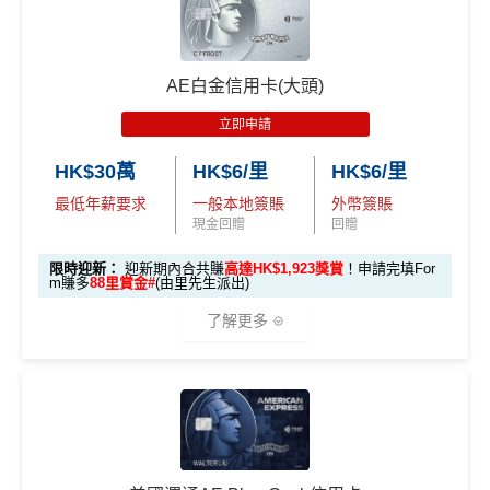
（每季上限 HK$10,0
00）
優惠期：
2026年7月30日至8月31日23:59期間
，年費HK
$9,500，無得傾必需俾，留意
新客
及
現有
AE信用卡
之客戶
📍
登記優惠 2：
htt
AE白金信用卡(大頭)
迎新有唔同
全新美國運通基本卡會員*
：迎新高達
1,440,0
ps://shorturl.at/Y
00 AE積分
(可換80,000里) +88里賞金#(由里先生派出)
迎
NQXl
立即申請
新資格：
現時或於申請日期起計過去 12 個月內
未曾持有
或取消
任何由美國運通香港批核的信用卡或簽賬卡之基本
HK$30萬
HK$6/里
HK$6/里
🎯 第二階段：本地迎新簽賬獎賞 (累積簽滿 HK$8,00
卡會員。
0 本地簽賬)
最低年薪要求
一般本地簽賬
外幣簽賬
現金回贈
回贈
【🔥限時
A
限時迎新：
迎新期內合共賺
高達HK$1,923獎賞
！申請完填For
加碼🔥】
m賺多
88里賞金#
(由里先生派出)
E
HK$500 簽
首次簽賬
完成任何金額之首次
白
了解更多
簽賬
賬回贈
(8月4日至
金
8月12日期
卡
各迎新優惠詳情
間)
🎁
迎新禮遇
迎
新
AE白金信用卡迎新(只適用於2026年8月1日至8月31日23:
96,000 AE
項
累積本地簽賬滿 HK
59前申請)：
本地迎新
積分
目
$8,000（須以港幣結