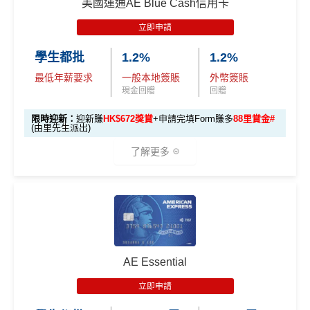
獎賞
美國運通AE Blue Cash信用卡
(相當於 5,333
算）
首3個月內成功簽賬一次: 享
HK$300簽賬回贈
里數)
H
立即申請
首3個月內成功簽賬滿HK$10,000: 享
HK$700簽賬回贈
K
本地簽賬
48,000 AE
學生都批
1.2%
1.2%
基本卡批核後首3個月內每HK$1=5美國運通積分，可
$5
首3個月內
用基本卡或附屬卡為手機八達通包括
6X 積分
上述 HK$8,000 本地
積分
賺取
高達240,000積分
，（以
Amex Travel換機票酒店
0
最低年薪要求
一般本地簽賬
外幣簽賬
iPhone、Apple Watch或Android手機，單次增
簽賬*6X 積分
(第一階段已
(相當於 2,667
(ATO)
或以Pay with points max每260＝$1^可換HK$9
簽
現金回贈
回贈
值淨HK$600
里數)
登記)
23，換酒店分/里數或禮品價值會更高！）如果有大額
賬
限時迎新：
迎新賺
HK$672獎賞
+申請完填Form賺多
88里賞金#
簽賬如醫院或保險，用呢個offer都抵！
回
(由里先生派出)
🎯 第三階段：額外迎新簽賬獎賞 (累積簽滿 HK$30,0
贈
申請完填Form
MrMiles.hk/pc-form
賺
多
88里賞金#
00 - 包括 HK$12,000 本地 + HK$10,000 外幣)
了解更多
❗️
（由里先生派出🎯38新會員+成功批卡50額外里賞
14
金）
282,000 A
4
累積總簽賬滿 HK$3
🎁
迎新禮遇
加總以上，迎新合共高達
HK$1,923
獎賞+
88里賞金#
額外迎新
E積分
萬
0,000（包括合資格
首6個月內
累積簽賬滿HK$6萬有
66萬積分
於
第
獎賞
(相當於 15,66
®
積
AE Blue Cash
信用卡迎新賺回贈
本地及海外簽賬）
#每1里賞金 ≈ HK$1，可兌換FPS轉數快回贈！詳情
MrMi
15至17個月
期間，進行一次任何金額的合資格
7 里數)
分
les.hk/mmcredit
簽賬再有額外
66萬積分
本地簽賬2X積分，簽賬
由2026年8月1日至8月31日期間，迎新簽HK$6,000賺到：
簽
AE Essential
✅
優點
HK$60,000再有額外
12萬積分
申請連結
：
MrMil
本地簽賬
賬
• 首 HK$7,000 享 6X
57,000 AE
es.hk/ae-charge-application
首2個月內累積簽賬滿HK$6,000賺
HK$500簽賬回贈
6X + 基本
立即申請
迎
積分
(食盡每季HK$15,00
積分
3X
( HK$1
首3個月成功增值iPhone 或 Apple watch內八達通滿HK
飲食優惠全集：
AE美膳會及餐廳優惠合集
新