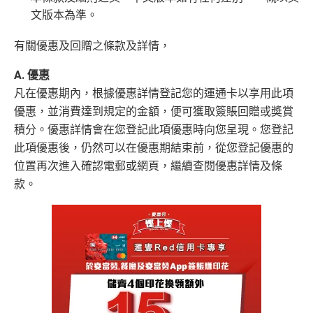
全年全家旅遊保險！
證、 45日購物保障、延長保養服務及價格保障
文版本為準。
免費申請2張附屬卡
全球
24
小時提供協助
：透過「運通財」服務於世界各
送1張無限次入全球airport VIP lounge既Priority Pass
有關優惠及回贈之條款及詳情，
地提取現金、超過2,200間美國運通旅遊辦事處提供之
俾你，最新Policy仲打以拎嚟帶多1個guest入
專有服務
A. 優惠
Amex Platinum Travel Service -
Fine Hotels & Resorts
批卡特快，5-10個工作天
凡在優惠期內，根據優惠詳情登記您的運通卡以享用此項
(FHR)
識玩又夠運嘅住品牌酒店平過官網不但止仲有
優惠，並消費達到規定的金額，便可獲取簽賬回贈或奬賞
沒有
海外簽賬DCC協議
，海外實地簽賬唔洗怕中咗DC
得upgrade套房，免費早餐，Late check out等等benefit
積分。優惠詳情會在您登記此項優惠時向您呈現。您登記
C陷阱
s
此項優惠後，仍然可以在優惠期結束前，從您登記優惠的
一連串
American Express信用卡消費優惠
可以轉積分為多個飛行里數或酒店積分計劃，包括Asi
位置再次進入確認電郵或網頁，繼續查閱優惠詳情及條
a Miles/ Avios/ KrisFlyer/
Marriott Bonvoy
/
Hilton Hono
款。
查看更多信用卡詳情及分析...
rs Points
等等
AE緊急家居及汽車支援服務
酒店Elite會籍，Hilton金卡入住送早餐
美心美膳會2-3人星期一至四食有六折
睇戲折扣
：
星期五係百老匯、PALACE或AMC睇戲買
一送一或其他日子享有8折優惠