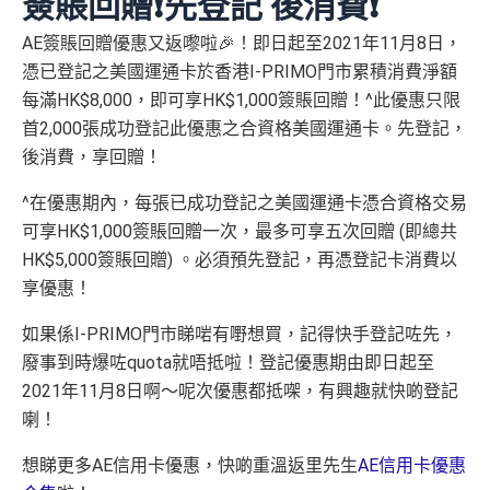
簽賬回贈❗️先登記 後消費❗️
AE簽賬回贈優惠又返嚟啦🎉！即日起至2021年11月8日，
憑已登記之美國運通卡於香港I-PRIMO門市累積消費淨額
每滿HK$8,000，即可享HK$1,000簽賬回贈！^此優惠只限
首2,000張成功登記此優惠之合資格美國運通卡。先登記，
後消費，享回贈！
^在優惠期內，每張已成功登記之美國運通卡憑合資格交易
可享HK$1,000簽賬回贈一次，最多可享五次回贈 (即總共
HK$5,000簽賬回贈) 。必須預先登記，再憑登記卡消費以
享優惠！
如果係I-PRIMO門市睇啱有嘢想買，記得快手登記咗先，
廢事到時爆咗quota就唔抵啦！登記優惠期由即日起至
2021年11月8日啊～呢次優惠都抵㗎，有興趣就快啲登記
喇！
想睇更多AE信用卡優惠，快啲重溫返里先生
AE信用卡優惠