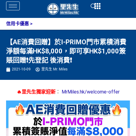
Skip
Open
Open
to
content
信用卡優惠
>
【AE消費回贈】於I-PRIMO門市累積消費
淨額每滿HK$8,000，即可享HK$1,000簽
賬回贈❗️先登記 後消費❗️
2021-10-09
里先生 Mr. Miles
🔥里先生獨家迎新
：
MrMiles.hk/welcome-offer