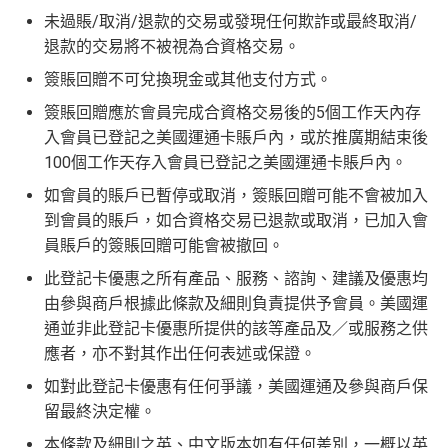
K$50簽賬回贈
，獎賞由AE直接存入。同埋有
88里賞金#
未過賬/取消/退款的交易或發現任何欺詐或最終取消/
AE
積分無限期
，AE積分可兌換至10間航空公司夥伴之
(由里先生派出)， 獎賞將於
簽賬後16星期或以內
存入卡會
飛行里數（
行政費亦將全免
）：Asia Miles, Avios、E
退款的交易將不被視為合資格交易。
員之基本卡的美國運通積分計劃戶口內。
mirates、Finnair及KrisFlyer等里數計劃都有份：18,00
新客戶立即申請
：
MrMiles.hk/ae-charge-
簽賬回贈不可兌換現金或其他支付方式。
0運通積分= 1,000里→
AE積分兌換里數
application/
簽賬回贈應於會員完成合資格交易後的5個工作天內存
現有客戶立即申請
：
MrMiles.hk/ae-charg
全年積分獎賞
：靈活運用美國運通積分兌換現金券／P
入會員已登記之美國運通卡賬戶內，或於推廣期結束後
e-apply/
ay with Points / 憑分繳費、Travel with Points憑分預訂
100個工作天存入會員已登記之美國運通卡賬戶內。
（記得揀返想要嘅迎新連結申請，一經申請無得更改。如
行程（2024年9月30日前：150AE 積分兌換至HK
果用
iPhone/Mac的話會可能有Adblock
，建議你改返啲S
如會員的賬戶已暫停或取消，簽賬回贈可能不會被加入
$1）、酒店積分（
Marriott Bonvoy積分
或是
Hilton Hon
etting再申請：
MrMiles.hk/adblock/
）
到會員的賬戶，如合資格交易已退款或取消，已加入會
ors積分
）、生活家品等
員賬戶的簽賬回贈可能會被撤回。
（
主卡及附屬卡
）
可以憑卡進入香港機場
Plaza Premi
#
每1里賞金 ≈ HK$1，可兌換FPS轉數快回贈！詳情
MrMi
um Lounge
貴賓候機室，每曆年上限合共
8次
。了解更
此登記卡優惠之所有產品、服務、諮詢、建議及優惠均
✅
優點
les.hk/mmcredit
多：
AE Explorer lounge 貴賓室
由參與商戶根據此條款及細則負責提供予會員。美國運
通並非此登記卡優惠所提供的該等產品及／或服務之供
全年電影優惠
：專享香港百老匯院線4DX、3D、2D及
HK$9,500年費已經包晒
AE Explorer
年費
應者，亦不對其作出任何表述或保證。
IMAX 電影正價戲票9折優惠
可以無限次入全球
AE Lounge
(The Centurion Lounge)
如對此登記卡優惠有任何爭議，美國運通及參與商戶保
免費旅遊保障
：旅遊意外保障金額高達HK$350萬（需
及
免費帶多1個同伴入
，除香港機場外其他The Centuri
留最終決定權。
以AE Explorer卡訂機票）
on Lounges位於美國
網上購物安全保證
：以
AE Explorer卡簽賬可享退貨保
本條款及細則之英、中文版本如有任何差別，一概以英