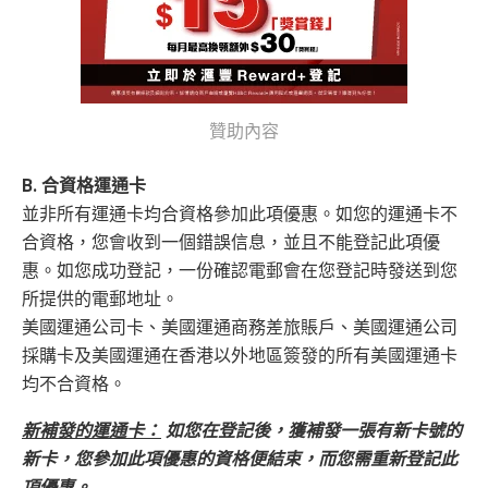
AE購物保障：延長一年保障
高達HK$9,000奢華酒店回贈
AE白金卡香港足球會HKFC禮遇
亞洲50+指定高爾夫球會免費果嶺費
贊助內容
信和酒店優惠：會送住宿禮券，信和酒店及遠東酒店
集團第二晚免費住宿
B. 合資格運通卡
積分無限期
並非所有運通卡均合資格參加此項優惠。如您的運通卡不
飲食優惠全集：
AE美膳會及餐廳優惠合集
/
AE買一送
合資格，您會收到一個錯誤信息，並且不能登記此項優
一
惠。如您成功登記，一份確認電郵會在您登記時發送到您
優惠活動更新：
AE信用卡優惠合集
所提供的電郵地址。
美國運通公司卡、美國運通商務差旅賬戶、美國運通公司
❎
缺點
採購卡及美國運通在香港以外地區簽發的所有美國運通卡
均不合資格。
年費$9,500無得豁免
新補發的運通卡：
如您在登記後，獲補發一張有新卡號的
海外簽賬手續費小貴，有2%收費(其他卡做緊1至1.9
新卡，您參加此項優惠的資格便結束，而您需重新登記此
5%)
項優惠。