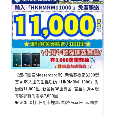
【渣打國泰Mastercard®】新舊客獨家$200獎
AE
賞🔥 輸入里先生推廣碼「HKRMRM11000」免
登記
簽賬11,000里+新會員38里賞金+盲盒抽獎🔥現
萬高
有客都有免簽賬7,000里！
有
SCB 渣打
,
信用卡迎新
,
里數-Asia Miles 國泰
+