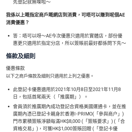
外賞
38 新會員 + 成功批卡 5
(由里先生派出)
先登記就無㗎啦～
港幣支付外國註册商戶沒有收費及沒有
DCC
交易協
積分無限期
A
0 額外里賞金)
議，網上簽賬會少啲機會被收額外手續費
E
每曆年首$120,000簽賬$6=1里
累積簽賬額滿HK$2,00
我係以上嘅指定商戶嘅網店到消費，可唔可以賺到呢個AE
簽賬迎新
HK$200
長期有
AE信用卡優惠
白
0或以上
590,500
消費優惠？
❎
缺點
金
❎
缺點
AE積分
(可
卡
現有客戶迎新優惠詳情
完成所有條件 (總簽賬
答：唔可以呀～AE今次優惠只適用於實體店，部份優
兌換 32,805
AE Essential迎新優惠冷河期12個月，迎新優惠不適用
迎
💰迎新總
HK$30,000：包括
惠更只適用於指定分店，所以簽賬前最好都係問下先～
年費要$2,200，即使有
AE白金卡
都不能免年費
里數)
於現時持有或於申請日期起計過去 12 個月內曾取消或
新
網上繳費無回贈
計
HK$20,000 本地 +
海外簽賬手續費小貴，有2%收費(其他卡做緊1至1.9
曾為任何由美國運通香港批核的信用卡或簽賬卡之基
項
+ HK$550
條款及細則
HK$10,000 外幣)
無得儲里數
5%)
本卡會員。美國運通保留從卡會員之運通卡賬戶內扣
目
簽賬回贈 + 8
除有關推薦獎賞及迎新優惠價值之權利而不作事先通
優惠條款
8 里賞金#
轉換成飛行里數手續費每次$400
查看更多信用卡詳情及分析...
知。
以下之商戶條款及細則只適用於上列之優惠。
H
如12 個月內取消該卡，按條款話有可能收返迎新
K
查看更多信用卡詳情及分析...
此登記卡優惠適用於2021年10月8日至2021年11月8
$5
整個迎新期合共可賺
高達32,805里數+HK$550簽賬回
首3個月內
用基本卡或附屬卡為手機八達通包括
AE Essential
年費
及
年薪要求
日，包括首尾兩天（「推廣期」）。
0
贈+88里賞金#
！
iPhone、Apple Watch或Android手機，單次增
簽
會員須於推廣期內成功登記合資格美國運通卡，並在推
條款寫合資格迎新簽賬積分將於簽賬後
8個星期內
值淨HK$600
存
賬
廣期內憑已登記卡親身於香港I-PRIMO(「參與商户」)
年薪要求：HK$120,000/年 (其實學生都批到)
入，但實測過係簽賬後3日內就入到！超快手趕住要里數
回
門市累積簽賬淨額每滿HK$8,000 (「簽賬要求」) (「合
的話用AE Explorer就啱晒！
批得好寬鬆！即使年薪未夠都可以試咗先！
信貸紀錄
贈
資格交易」)，可獲HK$1,000簽賬回贈 (「登記卡優
本身準時還款都會批到卡！
首年免年費，其後每年HK$2,200(收咗打去要求免，有