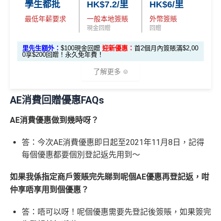
• 餘下 HK$5,0
0上限)
(相當於 3,166
學生都批
HK$7.2/里
HK$6/里
2,000 本地
$300賺
HK$100簽賬回贈
00 享基本 3X 積分
優惠活動更新：
AE信用卡優惠合集
里數)
簽賬)
最低年薪要求
一般本地簽賬
外幣簽賬
基本簽賬1.2%：
HK$72簽賬回贈
（主卡及附屬卡）
Cafe Deco Group指定餐廳惠顧晚膳
現金回贈
回贈
88
申請完填Form
MrMiles.hk/bc-form
賺多
88里賞金#
堂食自主餐牌食品﹐星期一至四：2-3人有6折，4-12
外幣簽賬 1
額外外幣簽賬 HK$1
107,500 A
里
申請完填Form
MrMiles.hk/ap-form
賺多88里賞
里先生額外：
$100現金回贈
迎新優惠：
首2個月內簽賬滿$2,00
❗️（由里先生派出🎯38新會員+成功批卡50額外里賞
人有75折 / 星期五至日：2-12人有75折
0.75X
0,000*10.75X 積分
(第
0享$200回贈！永久免年費！
E積分
賞
金#❗️（由里先生派出🎯38新會員+成功批卡50額
金）
一階段已登
(食盡每季HK$10,000上
（主卡）
美心指定中西食府惠顧晚膳堂食自主餐牌食
(相當於 5,972
金
外里賞金）
了解更多
里數)
記)
限)
品﹐星期一至四：2-3人有6折，4-12人有75折 / 星期五
#
加總以上，
合共賺HK$672簽賬回贈+88里賞金#
#每1里賞
至日：2-12人有75折
金 ≈ HK$1，可兌換FPS轉數快回贈！詳情
MrMiles.hk/m
AE消費回贈優惠FAQs
⭐️ 手機八達通增值獎賞 + 里先生額外賞 ⭐️
AE Essential信用卡迎新
（主卡及附屬卡）
惠顧聘珍樓、名都酒樓及名都﹐
晚
mcredit
以上迎新連同基本積分合共有
高達1,440,000 AE積分
膳堂食自選主餐牌食品及飲品有7折
AE消費優惠做到幾時呀？
✅
優點
(=80,000里數) + HK$50簽賬回贈
，
獎賞由AE直接存
用基本卡或附屬卡為
（主卡及附屬卡）
Mira Dining 旗下指定餐廳國金軒 (if
手機八達通 (iPhone /
入。同埋
88里賞金#
(由里先生派出)。
現有美國運通基
答：今次AE消費優惠即日起至2021年11月8日，記得
HK$50 簽
八達通增
c)、 翠亨邨，
晚膳堂食自選主餐牌食品及飲品7折
，及
迎新項目
條件(於首2個月內做)
回贈
Apple Watch / Andro
本卡會員**
：迎新高達
76萬AE
積分
(可換42,222里)+88里
所有回贈直接以現金形式直接入落信用卡statement
每個優惠都要個別登記返先用到～
值回贈
賬回贈
自選主餐牌食品外賣自取低至75折
id) 單次增值滿 HK$6
賞金#(由里先生派出)
迎新資格：現時持有或於申請日期
本地港幣及外幣簽賬無上限現金回贈1.2%
里先生額外現
00
（主卡及附屬卡）
星期五係百老匯、PALACE或AMC
起計過去 12 個月內
曾持有或取消
任何由美國運通香港批
如果我係指定商戶簽賬完先睇到呢個AE優惠再登記返，咁
如當面交付保險費用都有1.2%現金回贈！
金
(
申請連
免簽賬，7個工作天內
睇戲買一送一
核的信用卡或簽賬卡（不包括美國運通白金卡/半島白金
仲享唔享用到個優惠？
結：
MrMiles.
提交所有所需文件批
HK$100
申請完填 Form
MrMi
唔洗煩，簽賬統一1.2%啱晒唔儲里數又唔追優惠嘅朋
卡）之基本卡會員。
全年盡享 city’super、LOG-ON 及 cookedDeli
97折
優
hk/ae-essenti
卡即可
里先生額
les.hk/exp-form
88 里賞金#
友
(含
答：唔可以呀！呢個優惠需要先登記後簽賬，如果簽完
惠
al-apply
)