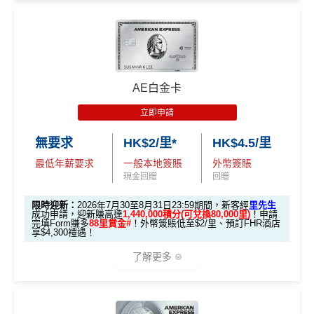
🎁迎新禮遇
條件 (於首3個月內
AE白金卡
迎新項目
回贈 / 獎賞
做)
立即申請
🎯 第一階段：開卡必做 (登記特別優惠)
無要求
HK$2/里*
HK$4.5/里
最低年薪要求
一般本地簽賬
外幣簽賬
1️⃣ 啟動「本地簽賬 6
現金回贈
回贈
X 積分」優惠（每季
上限 HK$15,000）
限時迎新：
2026年7月30至8月31日23:59期間，新客經
里先生
成功申請，迎新賺高達
1,440,000積分(可兌換80,000里)
！申請
完填Form賺多
88里賞金#
！外幣簽賬低至$2/里、預訂FHR酒店
📍
登記優惠 1：
htt
享$4,300禮遇！
ps://shorturl.at/K
了解更多
hrl8
(為下階段疊
登記特別
加倍數積分
2️⃣ 啟動「
外幣簽賬 1
推廣
作準備)
0.75X 積分
」優惠
🎁
迎新禮遇 AE白金卡里先生優惠