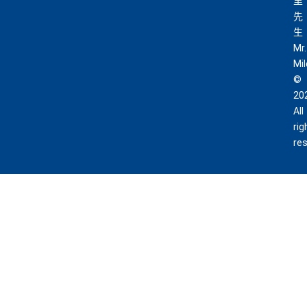
里
先
生
Mr.
Mi
©
20
All
rig
re