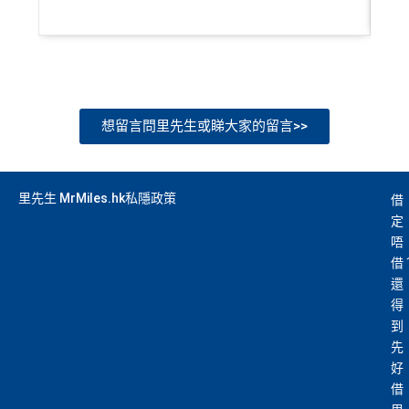
想留言問里先生或睇大家的留言>>
里先生 MrMiles.hk私隱政策
借
定
唔
借
還
得
到
先
好
借