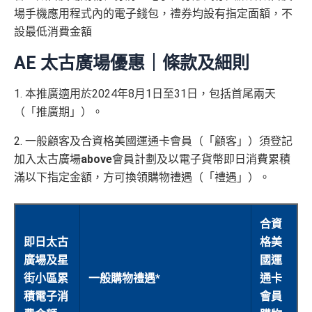
結：
MrMiles.
提交所有所需文件批
HK$100
申請完填 Form
MrMi
唔洗煩，簽賬統一1.2%啱晒唔儲里數又唔追優惠嘅朋
卡）之基本卡會員。
場手機應用程式內的電子錢包，禮券均設有指定面額，不
全年盡享 city’super、LOG-ON 及 cookedDeli
97折
優
hk/ae-essenti
卡即可
里先生額
les.hk/exp-form
88 里賞金#
友
(含
設最低消費金額
惠
al-apply
)
外賞
38 新會員 + 成功批卡 5
(由里先生派出)
港幣支付外國註册商戶沒有收費及沒有
DCC
交易協
積分無限期
A
AE 太古廣場優惠｜條款及細則
0 額外里賞金)
議，網上簽賬會少啲機會被收額外手續費
E
每曆年首$120,000簽賬$6=1里
累積簽賬額滿HK$2,00
簽賬迎新
HK$200
長期有
AE信用卡優惠
白
1. 本推廣適用於2024年8月1日至31日，包括首尾兩天
0或以上
590,500
❎
缺點
金
（「推廣期」）。
❎
缺點
AE積分
(可
卡
現有客戶迎新優惠詳情
完成所有條件 (總簽賬
兌換 32,805
AE Essential迎新優惠冷河期12個月，迎新優惠不適用
迎
2. 一般顧客及合資格美國運通卡會員（「顧客」）須登記
💰迎新總
HK$30,000：包括
年費要$2,200，即使有
AE白金卡
都不能免年費
里數)
於現時持有或於申請日期起計過去 12 個月內曾取消或
新
加入太古廣場
above
會員計劃及以電子貨幣即日消費累積
網上繳費無回贈
計
HK$20,000 本地 +
海外簽賬手續費小貴，有2%收費(其他卡做緊1至1.9
曾為任何由美國運通香港批核的信用卡或簽賬卡之基
項
+ HK$550
滿以下指定金額，方可換領購物禮遇（「禮遇」）。
HK$10,000 外幣)
無得儲里數
5%)
本卡會員。美國運通保留從卡會員之運通卡賬戶內扣
目
簽賬回贈 + 8
除有關推薦獎賞及迎新優惠價值之權利而不作事先通
8 里賞金#
轉換成飛行里數手續費每次$400
查看更多信用卡詳情及分析...
知。
合資
H
即日太古
格美
如12 個月內取消該卡，按條款話有可能收返迎新
K
查看更多信用卡詳情及分析...
廣場及星
國運
$5
整個迎新期合共可賺
高達32,805里數+HK$550簽賬回
首3個月內
用基本卡或附屬卡為手機八達通包括
AE Essential
年費
及
年薪要求
0
街小區累
一般購物禮遇*
通卡
贈+88里賞金#
！
iPhone、Apple Watch或Android手機，單次增
簽
積電子消
會員
條款寫合資格迎新簽賬積分將於簽賬後
8個星期內
值淨HK$600
存
賬