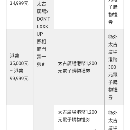
每年簽賬達HK$150,000，可獲豁免下年度HK
34,999元
太古
子購
查看更多信用卡詳情及分析...
$2,200之基本卡會籍年費，亦可繼續使用首2張
廣場x
以上加總，迎新有
76
0,000 AE積分(相等於42,222里數)+H
物禮
附屬卡而無須繳付年費
DON’T
K$50簽賬回贈
，獎賞由AE直接存入。同埋有
88里賞金#
券
AE
積分無限期
，AE積分可兌換至10間航空公司夥伴之
LXXK
(由里先生派出)， 獎賞將於
簽賬後16星期或以內
存入卡會
飛行里數（
行政費亦將全免
）：Asia Miles, Avios、E
員之基本卡的美國運通積分計劃戶口內。
UP
額外
mirates、Finnair及KrisFlyer等里數計劃都有份：18,00
新客戶立即申請
：
MrMiles.hk/ae-charge-
照相
太古
0運通積分= 1,000里→
AE積分兌換里數
application/
館門
廣場
現有客戶立即申請
：
MrMiles.hk/ae-charg
全年積分獎賞
：靈活運用美國運通積分兌換現金券／P
港幣
票一
港幣
e-apply/
ay with Points / 憑分繳費、Travel with Points憑分預訂
35,000元
太古廣場港幣1,200
張#
300
（記得揀返想要嘅迎新連結申請，一經申請無得更改。如
行程（2024年9月30日前：150AE 積分兌換至HK
– 港幣
元電子購物禮券
元電
果用
iPhone/Mac的話會可能有Adblock
，建議你改返啲S
$1）、酒店積分（
Marriott Bonvoy積分
或是
Hilton Hon
99,999元
子購
etting再申請：
MrMiles.hk/adblock/
）
ors積分
）、生活家品等
物禮
（
主卡及附屬卡
）
可以憑卡進入香港機場
Plaza Premi
#
每1里賞金 ≈ HK$1，可兌換FPS轉數快回贈！詳情
MrMi
券
um Lounge
貴賓候機室，每曆年上限合共
8次
。了解更
✅
優點
les.hk/mmcredit
多：
AE Explorer lounge 貴賓室
太古廣場港幣1,200
額外
全年電影優惠
：專享香港百老匯院線4DX、3D、2D及
HK$9,500年費已經包晒
AE Explorer
年費
元電子購物禮券
太古
IMAX 電影正價戲票9折優惠
可以無限次入全球
AE Lounge
(The Centurion Lounge)
廣場