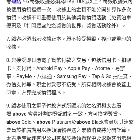
考
連結
。6.每張收據必須為HK$100或以上。每張收據只可
被使用換領禮遇一次，收據上的金額不能分開計算作多次
換領。收據不可重覆使用於其他獎賞換領活動（免費泊車
優惠及「打開豐盛旅遊獎賞的世界」獎賞活動除外）。
7. 顧客必須出示收據正本。恕不接受損毀，複印或重印的
收據。
8. 只接受即日憑電子貨幣付款之交易，包括信用卡、扣賬
卡、支付寶、Android Pay、Apple Pay、Atome、易辦
事、PayMe、八達通、Samsung Pay、Tap & Go 拍住賞、
微信支付等。現金付款恕不接受。所有相關收據會被蓋上
印章，方算完成換領程序。
9. 顧客使用之電子付款方式所顯示的姓名須與太古廣
場
above
會員計劃的登記姓名一致，方可換領獎賞。
above
Gold、
above
Platinum及
above
Black會員與其連繫
會員於推廣期用以換領購物禮遇之累積消費將分開計算。
太古地產管理有限公司有權於換領過程中要求顧客出示相