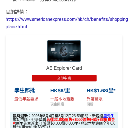
官網詳情：
https://www.americanexpress.com/hk/ch/benefits/shopping/
place.html
AE Explorer Card
立即申請
學生都批
HK$6/里
HK$1.68/里*
最低年薪要求
一般本地簽賬
外幣簽賬
現金回贈
回贈
限時迎新：
2026年8月4日至8月12日23:59期間，新客經
里先生
成功申請，迎新獎賞
高達32,805里數+$550簽賬回贈+88里賞金
#
(由里先生派出)！簽滿$8,000賺8,000里+登記本地簽賬全年6X
積分(相當於HK$3/里)！