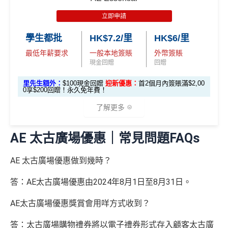
✅
優點
HK$60,000再有額外
12萬積分
申請連結
：
MrMil
本地簽賬
賬
• 首 HK$7,000 享 6X
57,000 AE
es.hk/ae-charge-application
首2個月內累積簽賬滿HK$6,000賺
HK$500簽賬回贈
6X + 基本
立即申請
迎
積分
(食盡每季HK$15,00
積分
3X
( HK$1
首3個月成功增值iPhone 或 Apple watch內八達通滿HK
飲食優惠全集：
AE美膳會及餐廳優惠合集
新
• 餘下 HK$5,0
0上限)
(相當於 3,166
學生都批
HK$7.2/里
HK$6/里
2,000 本地
$300賺
HK$100簽賬回贈
00 享基本 3X 積分
優惠活動更新：
AE信用卡優惠合集
里數)
簽賬)
最低年薪要求
一般本地簽賬
外幣簽賬
基本簽賬1.2%：
HK$72簽賬回贈
（主卡及附屬卡）
Cafe Deco Group指定餐廳惠顧晚膳
現金回贈
回贈
88
申請完填Form
MrMiles.hk/bc-form
賺多
88里賞金#
堂食自主餐牌食品﹐星期一至四：2-3人有6折，4-12
外幣簽賬 1
額外外幣簽賬 HK$1
107,500 A
里
申請完填Form
MrMiles.hk/ap-form
賺多88里賞
里先生額外：
$100現金回贈
迎新優惠：
首2個月內簽賬滿$2,00
❗️（由里先生派出🎯38新會員+成功批卡50額外里賞
人有75折 / 星期五至日：2-12人有75折
0.75X
0,000*10.75X 積分
(第
0享$200回贈！永久免年費！
E積分
賞
金#❗️（由里先生派出🎯38新會員+成功批卡50額
金）
一階段已登
(食盡每季HK$10,000上
（主卡）
美心指定中西食府惠顧晚膳堂食自主餐牌食
(相當於 5,972
金
外里賞金）
了解更多
里數)
記)
限)
品﹐星期一至四：2-3人有6折，4-12人有75折 / 星期五
#
加總以上，
合共賺HK$672簽賬回贈+88里賞金#
#每1里賞
至日：2-12人有75折
金 ≈ HK$1，可兌換FPS轉數快回贈！詳情
MrMiles.hk/m
AE 太古廣場優惠｜常見問題FAQs
⭐️ 手機八達通增值獎賞 + 里先生額外賞 ⭐️
AE Essential信用卡迎新
（主卡及附屬卡）
惠顧聘珍樓、名都酒樓及名都﹐
晚
mcredit
以上迎新連同基本積分合共有
高達1,440,000 AE積分
膳堂食自選主餐牌食品及飲品有7折
✅
優點
AE 太古廣場優惠做到幾時？
(=80,000里數) + HK$50簽賬回贈
，
獎賞由AE直接存
用基本卡或附屬卡為
（主卡及附屬卡）
Mira Dining 旗下指定餐廳國金軒 (if
手機八達通 (iPhone /
入。同埋
88里賞金#
(由里先生派出)。
現有美國運通基
HK$50 簽
八達通增
答：AE太古廣場優惠由2024年8月1日至8月31日。
c)、 翠亨邨，
晚膳堂食自選主餐牌食品及飲品7折
，及
迎新項目
條件(於首2個月內做)
回贈
Apple Watch / Andro
本卡會員**
：迎新高達
76萬AE
積分
(可換42,222里)+88里
所有回贈直接以現金形式直接入落信用卡statement
值回贈
賬回贈
自選主餐牌食品外賣自取低至75折
id) 單次增值滿 HK$6
賞金#(由里先生派出)
迎新資格：現時持有或於申請日期
AE太古廣場優惠獎賞會用咩方式收到？
本地港幣及外幣簽賬無上限現金回贈1.2%
里先生額外現
00
（主卡及附屬卡）
星期五係百老匯、PALACE或AMC
起計過去 12 個月內
曾持有或取消
任何由美國運通香港批
如當面交付保險費用都有1.2%現金回贈！
金
(
申請連
免簽賬，7個工作天內
睇戲買一送一
答：太古廣場購物禮券將以電子禮券形式存入顧客太古廣
核的信用卡或簽賬卡（不包括美國運通白金卡/半島白金