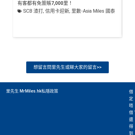
有客都有免簽賬7,000里！
有
SCB 渣打
,
信用卡迎新
,
里數-Asia Miles 國泰
+
想留言問里先生或睇大家的留言>>
里先生 MrMiles.hk私隱政策
借
定
唔
借
還
得
到