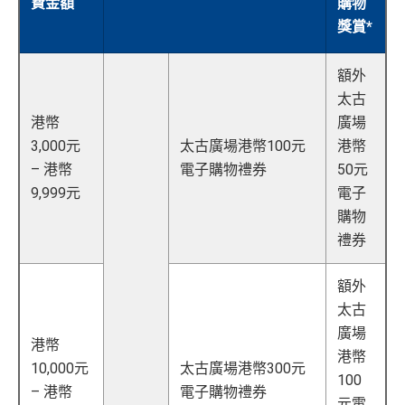
費金額
購物
年薪要求：HK$120,000/年 (其實學生都批到)
入，但實測過係簽賬後3日內就入到！超快手趕住要里數
回
獎賞*
的話用AE Explorer就啱晒！
批得好寬鬆！即使年薪未夠都可以試咗先！
信貸紀錄
贈
本身準時還款都會批到卡！
首年免年費，其後每年HK$2,200(收咗打去要求免，有
額外
得傾的)
76
年費：
永久免年費
太古
萬
AE啲卡勝在食
信用卡迎新
基本上你簽到嘅賬就當合資
亦可繼續使用首2張附屬卡而無須繳付年費
港幣
廣場
積
首6個月內
累積簽賬滿HK$6萬有
32萬積分
於
第
格簽賬，無再細分
信用卡交保險
/醫療/
廣告費
/交租果啲
3,000元
太古廣場港幣100元
港幣
分
15至17個月
期間，進行一次任何金額的合資格
唔計，所以可以放心簽。
AE Essential特點
– 港幣
電子購物禮券
50元
簽
簽賬再有額外
32萬積分
本地簽賬2X積分，簽賬
#每1里賞金 ≈ HK$1，可兌換FPS轉數快回贈！詳情
MrMil
9,999元
電子
賬
HK$60,000再有額外
12萬積分
申請連結
：
MrMil
Amex唯一一張永久免年費
AE Explorer Card
優點
迎
es.hk/ae-charge-apply/
購物
es.hk/mmcredit
新
禮券
如用開
AE白金卡
第二年要收年費時可以選擇取消卡停
首年免年費而且
AE Explorer一年有8次機場貴賓室
免費
一停先，過一過冷河，啲
AE積分
可以轉咗去呢個AE E
用（2026年起有條件）
ssential到先唔需要急住燒晒啲分
額外
88
太古
最新已經加埋
Intervals
(小食飲品套餐) 可以去R
低級別信用卡都仲可以換到飛行里數，雖然要手續費
里
申請完填Form
MrMiles.hk/ap-form
賺多88里賞
廣場
oots98 或 Lee Fa Yuen Express到攞份餐
但有得換里數都算係咁
港幣
賞
金#❗️（由里先生派出🎯38新會員+成功批卡50額
港幣
留意AE Explorer可以用既Lounge唔係
AE Centu
電影禮遇 ：專享香港百老匯院線4DX、3D、2D及 IMA
10,000元
太古廣場港幣300元
金
外里賞金）
100
rion Lounge
而係環亞機場貴賓室
X 電影正價戲票9折優惠
#
– 港幣
電子購物禮券
元電