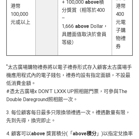
免費旅遊保障
：旅遊意外保障金額高達HK$350萬（需
+ 100,000
above
積
及
免費帶多1個同伴入
，除香港機場外其他The Centuri
港幣
港幣
以AE Explorer卡訂機票）
分獎賞（相等於400
on Lounges位於美國
100,000
400
–
網上購物安全保證
：以
AE Explorer卡簽賬可享退貨保
全年全家旅遊保險！
元或以上
元電
1,666
above
Dollar，
證、 45日購物保障、延長保養服務及價格保障
子購
免費申請2張附屬卡
具體面值取決於會員
全球
24
小時提供協助
：透過「運通財」服務於世界各
物禮
送1張無限次入全球airport VIP lounge既Priority Pass
等級）
地提取現金、超過2,200間美國運通旅遊辦事處提供之
券
俾你，最新Policy仲打以拎嚟帶多1個guest入
專有服務
Amex Platinum Travel Service -
Fine Hotels & Resorts
批卡特快，5-10個工作天
(FHR)
識玩又夠運嘅住品牌酒店平過官網不但止仲有
*
太古廣場購物禮券將以電子禮券形式存入顧客太古廣場手
沒有
海外簽賬DCC協議
，海外實地簽賬唔洗怕中咗DC
得upgrade套房，免費早餐，Late check out等等benefit
機應用程式內的電子錢包，禮券均設有指定面額，不設最
C陷阱
s
低消費金額。
一連串
American Express信用卡消費優惠
可以轉積分為多個飛行里數或酒店積分計劃，包括Asi
#憑太古廣場x DON’T LXXK UP照相館門票，可參與The
a Miles/ Avios/ KrisFlyer/
Marriott Bonvoy
/
Hilton Hono
Double Dareground照相館一次。
查看更多信用卡詳情及分析...
rs Points
等等
3. 每位顧客每日最多只限換領禮遇一次。禮遇數量有限，
AE緊急家居及汽車支援服務
先到先得，換完即止。
酒店Elite會籍，Hilton金卡入住送早餐
4. 顧客可以
above
獎賞積分(「
above積分
」)以指定兌換率
美心美膳會2-3人星期一至四食有六折