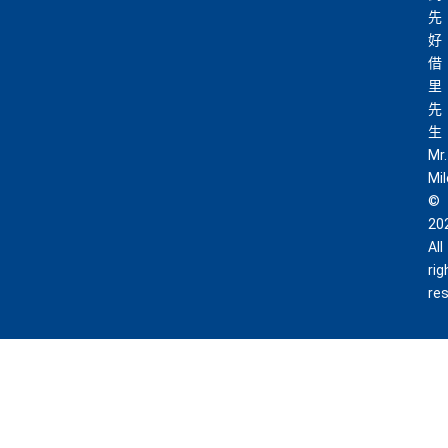
先
好
借
里
先
生
Mr.
Mi
©
20
All
rig
re