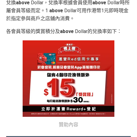
兌換
above
Dollar，兌換率根據會員使用
above
Dollar時所
睇戲折扣
：
星期五係百老匯、PALACE或AMC睇戲買
屬會員等級而定。1
above
Dollar可用作港幣1元即時現金
一送一或其他日子享有8折優惠
於指定參與商戶之店鋪內消費。
AE購物保障：延長一年保障
各會員等級的獎賞積分及
above
Dollar的兌換率如下：
高達HK$9,000奢華酒店回贈
AE白金卡香港足球會HKFC禮遇
亞洲50+指定高爾夫球會免費果嶺費
信和酒店優惠：會送住宿禮券，信和酒店及遠東酒店
集團第二晚免費住宿
積分無限期
飲食優惠全集：
AE美膳會及餐廳優惠合集
/
AE買一送
一
優惠活動更新：
AE信用卡優惠合集
❎
缺點
贊助內容
年費$9,500無得豁免