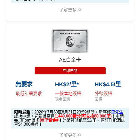
了解更多
🎁迎新禮遇
條件 (於首3個月內
AE白金卡
迎新項目
回贈 / 獎賞
做)
立即申請
🎯 第一階段：開卡必做 (登記特別優惠)
無要求
HK$2/里*
HK$4.5/里
最低年薪要求
一般本地簽賬
外幣簽賬
1️⃣ 啟動「本地簽賬 6
現金回贈
回贈
X 積分」優惠（每季
上限 HK$15,000）
限時迎新：
2026年7月30至8月31日23:59期間，新客經
里先生
成功申請，迎新賺高達
1,440,000積分(可兌換80,000里)
！申請
完填Form賺多
88里賞金#
！外幣簽賬低至$2/里、預訂FHR酒店
📍
登記優惠 1：
htt
享$4,300禮遇！
ps://shorturl.at/K
了解更多
hrl8
(為下階段疊