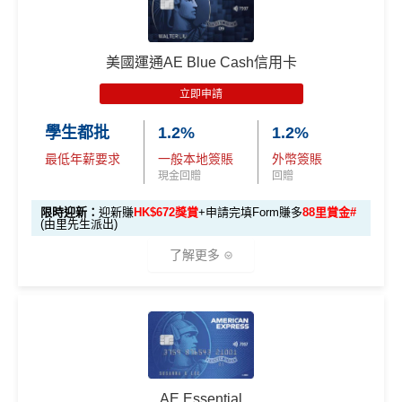
新
AE白金信用卡迎新(只適用於2026年8月1日至8月31日23:
96,000 AE
項
累積本地簽賬滿 HK
59前申請)：
本地迎新
積分
目
$8,000（須以港幣結
獎賞
美國運通AE Blue Cash信用卡
(相當於 5,333
算）
首3個月內成功簽賬一次: 享
HK$300簽賬回贈
里數)
H
立即申請
首3個月內成功簽賬滿HK$10,000: 享
HK$700簽賬回贈
K
本地簽賬
48,000 AE
學生都批
1.2%
1.2%
基本卡批核後首3個月內每HK$1=5美國運通積分，可
$5
首3個月內
用基本卡或附屬卡為手機八達通包括
6X 積分
上述 HK$8,000 本地
積分
賺取
高達240,000積分
，（以
Amex Travel換機票酒店
0
最低年薪要求
一般本地簽賬
外幣簽賬
iPhone、Apple Watch或Android手機，單次增
簽賬*6X 積分
(第一階段已
(相當於 2,667
(ATO)
或以Pay with points max每260＝$1^可換HK$9
簽
現金回贈
回贈
值淨HK$600
里數)
登記)
23，換酒店分/里數或禮品價值會更高！）如果有大額
賬
限時迎新：
迎新賺
HK$672獎賞
+申請完填Form賺多
88里賞金#
簽賬如醫院或保險，用呢個offer都抵！
回
(由里先生派出)
🎯 第三階段：額外迎新簽賬獎賞 (累積簽滿 HK$30,0
贈
申請完填Form
MrMiles.hk/pc-form
賺
多
88里賞金#
00 - 包括 HK$12,000 本地 + HK$10,000 外幣)
了解更多
❗️
（由里先生派出🎯38新會員+成功批卡50額外里賞
14
金）
282,000 A
4
累積總簽賬滿 HK$3
🎁
迎新禮遇
加總以上，迎新合共高達
HK$1,923
獎賞+
88里賞金#
額外迎新
E積分
萬
0,000（包括合資格
首6個月內
累積簽賬滿HK$6萬有
66萬積分
於
第
獎賞
(相當於 15,66
®
積
AE Blue Cash
信用卡迎新賺回贈
本地及海外簽賬）
#每1里賞金 ≈ HK$1，可兌換FPS轉數快回贈！詳情
MrMi
15至17個月
期間，進行一次任何金額的合資格
7 里數)
分
les.hk/mmcredit
簽賬再有額外
66萬積分
本地簽賬2X積分，簽賬
由2026年8月1日至8月31日期間，迎新簽HK$6,000賺到：
簽
AE Essential