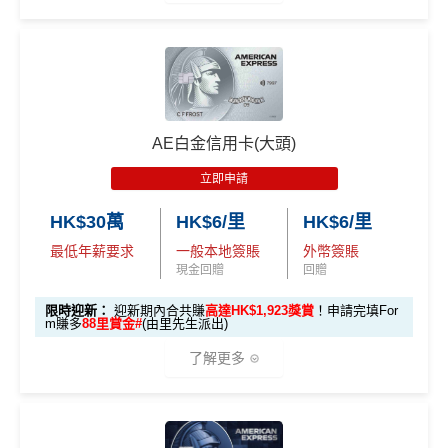
登記特別
加倍數積分
2️⃣ 啟動「
外幣簽賬 1
推廣
作準備)
0.75X 積分
」優惠
🎁
迎新禮遇 AE白金卡里先生優惠
（每季上限 HK$10,0
00）
優惠期：
2026年7月30日至8月31日23:59期間
，年費HK
$9,500，無得傾必需俾，留意
新客
及
現有
AE信用卡
之客戶
📍
登記優惠 2：
htt
AE白金信用卡(大頭)
迎新有唔同
全新美國運通基本卡會員*
：迎新高達
1,440,0
ps://shorturl.at/Y
00 AE積分
(可換80,000里) +88里賞金#(由里先生派出)
迎
NQXl
立即申請
新資格：
現時或於申請日期起計過去 12 個月內
未曾持有
或取消
任何由美國運通香港批核的信用卡或簽賬卡之基本
HK$30萬
HK$6/里
HK$6/里
🎯 第二階段：本地迎新簽賬獎賞 (累積簽滿 HK$8,00
卡會員。
0 本地簽賬)
最低年薪要求
一般本地簽賬
外幣簽賬
現金回贈
回贈
【🔥限時
A
限時迎新：
迎新期內合共賺
高達HK$1,923獎賞
！申請完填For
加碼🔥】
m賺多
88里賞金#
(由里先生派出)
E
HK$500 簽
首次簽賬
完成任何金額之首次
白
了解更多
簽賬
賬回贈
(8月4日至
金
8月12日期
卡
各迎新優惠詳情
間)
🎁
迎新禮遇
迎