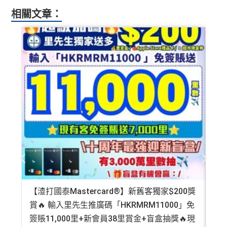
相關文章：
【渣打國泰Mastercard®】新舊客獨家$200獎
AE
賞🔥 輸入里先生推廣碼「HKRMRM11000」免
登記
簽賬11,000里+新會員38里賞金+盲盒抽獎🔥現
萬高