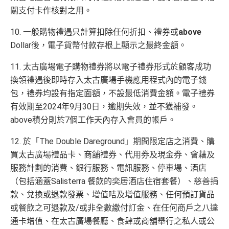
關支付卡作核對之用。
10. 一般購物禮遇只計算扣除任何折扣、禮券或
above
Dollar後，電子貨幣付款存根上顯示之最終金額。
11. 太古廣場電子購物禮券將以電子禮券形式於顧客成功
換領禮遇後即時存入太古廣場手機應用程式內的電子錢
包，禮券均設有指定面額，不設最低消費金額。電子禮券
有效期至2024年9月30日，逾期失效，並不獲補發。
above積分則於7個工作天內存入會員的帳戶。
12. 於「The Double Dareground」期間限定店之消費、購
買太古廣場禮品卡、商舖禮券、代用券及現金券、會藉及
服務計劃的消費、銀行服務、電訊服務、停車場、酒店
（包括涵蓋Salisterra 餐飲的奕居酒店住宿套餐）、慈善捐
款、兌換或退款發票、增值咭及增值服務、任何預訂貨品
或餐飲之可退款及/或非全數繳付訂金、在任何商戶之八達
通卡增值、在太古廣場餐廳、食肆或商舖舉行之私人或公