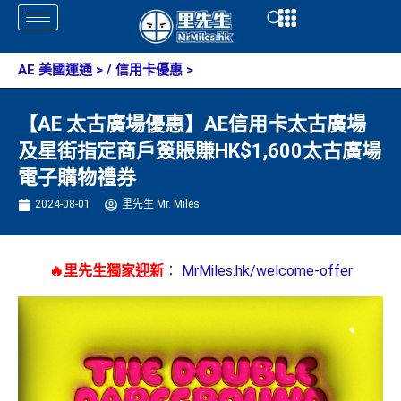
Skip
Open
Open
to
content
AE 美國運通
> /
信用卡優惠
>
【AE 太古廣場優惠】AE信用卡太古廣場
及星街指定商戶簽賬賺HK$1,600太古廣場
電子購物禮券
2024-08-01
里先生 Mr. Miles
🔥里先生獨家迎新
：
MrMiles.hk/welcome-offer