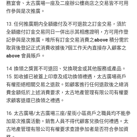
務宴會、太古廣場一座及二座辦公樓商店之交易皆不可用
作參與是次推廣。
13. 任何推廣期内全額繳付及不可退款之訂金交易，須於
全額繳付訂金交易同日一併出示其相應證明，方可用作登
記參與是次推廣。唯所有訂金交易消費之
above
積分需於
取貨後登記正式消費收據後7個工作天內直接存入顧客之
above
會員賬戶。
14. 換領之獎賞不可退回、兌換現金或其他服務或產品。
15. 如收據已被蓋上印章及成功換領禮遇，太古廣場商戶
有權拒絕相關交易之退款。如顧客進行任何退款後之總消
費金額低於上述消費要求，太古地產管理有限公司有權要
求顧客退還已換領之禮遇。
16. 太古廣場/太古廣場三座/星街小區商戶之職員均不能參
加是次推廣活動。銷售人員不得代顧客兌換任何禮遇。太
古地產管理有限公司有權要求查證參加者是否符合參加資