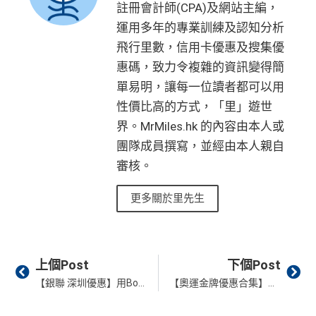
註冊會計師(CPA)及網站主編，
運用多年的專業訓練及認知分析
飛行里數，信用卡優惠及搜集優
惠碼，致力令複雜的資訊變得簡
單易明，讓每一位讀者都可以用
性價比高的方式，「里」遊世
界。MrMiles.hk 的內容由本人或
團隊成員撰寫，並經由本人親自
審核。
更多關於里先生
Prev
Ne
上個Post
下個Post
【銀聯 深圳優惠】用BoC Pay綁定中銀信用卡喺深圳消費，盡享各種銀聯專屬優惠！
【奧運金牌優惠合集】持續更新！賀香港運動員免費派發限時優惠2026︱大公司及本地小店商家都推出奧運著數賀奪標！