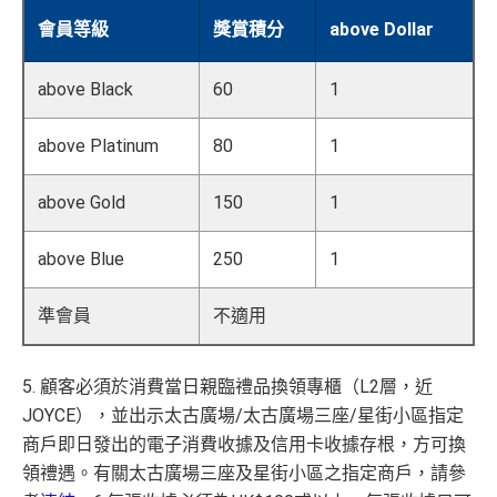
海外簽賬手續費小貴，有2%收費(其他卡做緊1至1.9
會員等級
獎賞積分
above Dollar
5%)
平日簽賬HK$9=1里，儲里數嚟講唔算吸引
above Black
60
1
轉換成飛行里數手續費每次HK$400
above Platinum
80
1
查看更多信用卡詳情及分析...
above Gold
150
1
above Blue
250
1
準會員
不適用
5. 顧客必須於消費當日親臨禮品換領專櫃（L2層，近
JOYCE），並出示太古廣場/太古廣場三座/星街小區指定
商戶即日發出的電子消費收據及信用卡收據存根，方可換
領禮遇。有關太古廣場三座及星街小區之指定商戶，請參