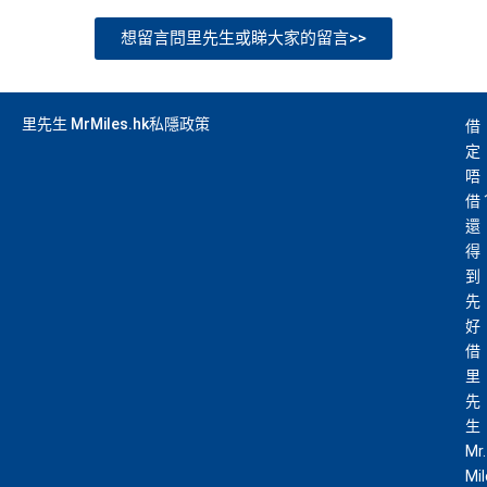
想留言問里先生或睇大家的留言>>
里先生 MrMiles.hk私隱政策
借
定
唔
借
還
得
到
先
好
借
里
先
生
Mr.
Mi