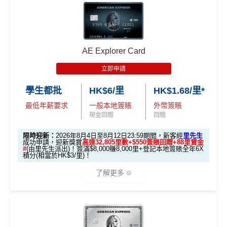
AE Explorer Card
立即申請
學生都批
HK$6/里
HK$1.68/里*
最低年薪要求
一般本地簽賬
外幣簽賬
現金回贈
回贈
限時迎新：
2026年8月4日至8月12日23:59期間，新客經
里先生
成功申請，迎新獎賞
高達32,805里數+$550簽賬回贈+88里賞金
#
(由里先生派出)！簽滿$8,000賺8,000里+登記本地簽賬全年6X
積分(相當於HK$3/里)！
了解更多
🎁迎新禮遇