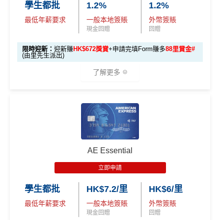
本地簽賬
48,000 AE
學生都批
1.2%
1.2%
基本卡批核後首3個月內每HK$1=5美國運通積分，可
$5
首3個月內
用基本卡或附屬卡為手機八達通包括
6X 積分
上述 HK$8,000 本地
積分
賺取
高達240,000積分
，（以
Amex Travel換機票酒店
0
最低年薪要求
一般本地簽賬
外幣簽賬
iPhone、Apple Watch或Android手機，單次增
簽賬*6X 積分
(第一階段已
(相當於 2,667
(ATO)
或以Pay with points max每260＝$1^可換HK$9
簽
現金回贈
回贈
值淨HK$600
里數)
登記)
23，換酒店分/里數或禮品價值會更高！）如果有大額
賬
限時迎新：
迎新賺
HK$672獎賞
+申請完填Form賺多
88里賞金#
簽賬如醫院或保險，用呢個offer都抵！
回
(由里先生派出)
🎯 第三階段：額外迎新簽賬獎賞 (累積簽滿 HK$30,0
贈
申請完填Form
MrMiles.hk/pc-form
賺
多
88里賞金#
00 - 包括 HK$12,000 本地 + HK$10,000 外幣)
了解更多
❗️
（由里先生派出🎯38新會員+成功批卡50額外里賞
14
金）
282,000 A
4
累積總簽賬滿 HK$3
🎁
迎新禮遇
加總以上，迎新合共高達
HK$1,923
獎賞+
88里賞金#
額外迎新
E積分
萬
0,000（包括合資格
首6個月內
累積簽賬滿HK$6萬有
66萬積分
於
第
獎賞
(相當於 15,66
®
積
AE Blue Cash
信用卡迎新賺回贈
本地及海外簽賬）
#每1里賞金 ≈ HK$1，可兌換FPS轉數快回贈！詳情
MrMi
15至17個月
期間，進行一次任何金額的合資格
7 里數)
分
les.hk/mmcredit
簽賬再有額外
66萬積分
本地簽賬2X積分，簽賬
由2026年8月1日至8月31日期間，迎新簽HK$6,000賺到：
簽
AE Essential
✅
優點
HK$60,000再有額外
12萬積分
申請連結
：
MrMil
本地簽賬
賬
• 首 HK$7,000 享 6X
57,000 AE
es.hk/ae-charge-application
首2個月內累積簽賬滿HK$6,000賺
HK$500簽賬回贈
6X + 基本
立即申請
迎
積分
(食盡每季HK$15,00
積分
3X
( HK$1
首3個月成功增值iPhone 或 Apple watch內八達通滿HK
飲食優惠全集：
AE美膳會及餐廳優惠合集
新
• 餘下 HK$5,0
0上限)
(相當於 3,166
學生都批
HK$7.2/里
HK$6/里
2,000 本地
$300賺
HK$100簽賬回贈
00 享基本 3X 積分
優惠活動更新：
AE信用卡優惠合集
里數)
簽賬)
最低年薪要求
一般本地簽賬
外幣簽賬
基本簽賬1.2%：
HK$72簽賬回贈
（主卡及附屬卡）
Cafe Deco Group指定餐廳惠顧晚膳
現金回贈
回贈
88