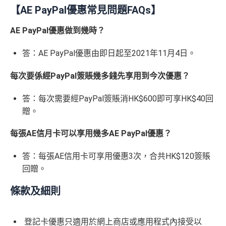
590,500
❎
缺點
金
【AE PayPal優惠常見問題FAQs】
❎
缺點
AE積分
(可
卡
現有客戶迎新優惠詳情
完成所有條件 (總簽賬
兌換 32,805
AE PayPal優惠做到幾時？
AE Essential迎新優惠冷河期12個月，迎新優惠不適用
迎
💰迎新總
HK$30,000：包括
年費要$2,200，即使有
AE白金卡
都不能免年費
里數)
於現時持有或於申請日期起計過去 12 個月內曾取消或
新
網上繳費無回贈
計
HK$20,000 本地 +
答：AE PayPal優惠由即日起至2021年11月4日。
海外簽賬手續費小貴，有2%收費(其他卡做緊1至1.9
曾為任何由美國運通香港批核的信用卡或簽賬卡之基
項
+ HK$550
HK$10,000 外幣)
無得儲里數
5%)
本卡會員。美國運通保留從卡會員之運通卡賬戶內扣
目
簽賬回贈 + 8
每次要係經PayPal簽賬幾多錢先享用到今次優惠？
除有關推薦獎賞及迎新優惠價值之權利而不作事先通
8 里賞金#
轉換成飛行里數手續費每次$400
查看更多信用卡詳情及分析...
知。
H
答：每次需要經PayPal簽賬消HK$600即可享HK$40回
如12 個月內取消該卡，按條款話有可能收返迎新
K
查看更多信用卡詳情及分析...
贈。
$5
整個迎新期合共可賺
高達32,805里數+HK$550簽賬回
首3個月內
用基本卡或附屬卡為手機八達通包括
AE Essential
年費
及
年薪要求
0
贈+88里賞金#
！
每張AE信月卡可以享用幾多AE PayPal優惠？
iPhone、Apple Watch或Android手機，單次增
簽
條款寫合資格迎新簽賬積分將於簽賬後
8個星期內
值淨HK$600
存
賬
答：每張AE信用卡可享用優惠3次，合共HK$120簽賬
年薪要求：HK$120,000/年 (其實學生都批到)
入，但實測過係簽賬後3日內就入到！超快手趕住要里數
回
回贈。
的話用AE Explorer就啱晒！
批得好寬鬆！即使年薪未夠都可以試咗先！
信貸紀錄
贈
本身準時還款都會批到卡！
首年免年費，其後每年HK$2,200(收咗打去要求免，有
條款及細則
得傾的)
76
年費：
永久免年費
萬
AE啲卡勝在食
信用卡迎新
基本上你簽到嘅賬就當合資
亦可繼續使用首2張附屬卡而無須繳付年費
登記卡優惠只適用於網上商店或應用程式內接受以